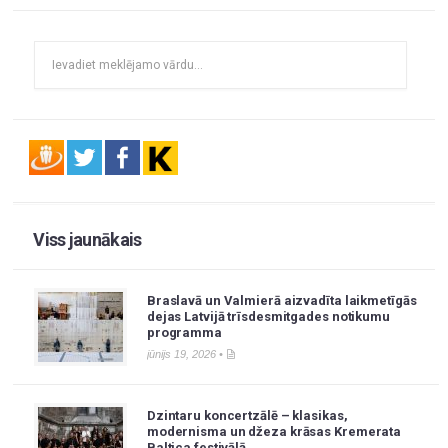
Viss jaunākais
Braslavā un Valmierā aizvadīta laikmetīgās
dejas Latvijā trīsdesmitgades notikumu
programma
jūnijs 19, 2026 •
Dzintaru koncertzālē – klasikas,
modernisma un džeza krāsas Kremerata
Baltica festivālā