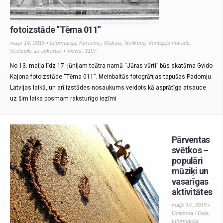
fotoizstāde “Tēma 011”
maijs 14, 2015 •
Informācija
,
Kurzeme
,
Māksla
,
Notikumi
,
Ventspils novads
,
Ventspils un apkārtne
• Views: 3197
No 13. maija līdz 17. jūnijam teātra namā “Jūras vārti” būs skatāma Gvido
Kajona fotoizstāde “Tēma 011”. Melnbaltās fotogrāfijas tapušas Padomju
Latvijas laikā, un arī izstādes nosaukums veidots kā asprātīga atsauce
uz šim laika posmam raksturīgo iezīmi
Pārventas
svētkos –
populāri
mūziķi un
vasarīgas
aktivitātes
maijs 14, 2015 •
Dziesma / Deja
,
Informācija
,