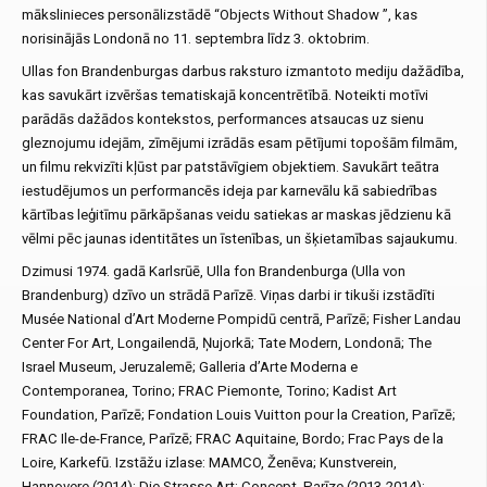
mākslinieces personālizstādē “Objects Without Shadow ”, kas
norisinājās Londonā no 11. septembra līdz 3. oktobrim.
Ullas fon Brandenburgas darbus raksturo izmantoto mediju dažādība,
kas savukārt izvēršas tematiskajā koncentrētībā. Noteikti motīvi
parādās dažādos kontekstos, performances atsaucas uz sienu
gleznojumu idejām, zīmējumi izrādās esam pētījumi topošām filmām,
un filmu rekvizīti kļūst par patstāvīgiem objektiem. Savukārt teātra
iestudējumos un performancēs ideja par karnevālu kā sabiedrības
kārtības leģitīmu pārkāpšanas veidu satiekas ar maskas jēdzienu kā
vēlmi pēc jaunas identitātes un īstenības, un šķietamības sajaukumu.
Dzimusi 1974. gadā Karlsrūē, Ulla fon Brandenburga (Ulla von
Brandenburg) dzīvo un strādā Parīzē. Viņas darbi ir tikuši izstādīti
Musée National d’Art Moderne Pompidū centrā, Parīzē; Fisher Landau
Center For Art, Longailendā, Ņujorkā; Tate Modern, Londonā; The
Israel Museum, Jeruzalemē; Galleria d’Arte Moderna e
Contemporanea, Torino; FRAC Piemonte, Torino; Kadist Art
Foundation, Parīzē; Fondation Louis Vuitton pour la Creation, Parīzē;
FRAC Ile-de-France, Parīzē; FRAC Aquitaine, Bordo; Frac Pays de la
Loire, Karkefū. Izstāžu izlase: MAMCO, Ženēva; Kunstverein,
Hannovere (2014); Die Strasse Art: Concept, Parīze (2013-2014);