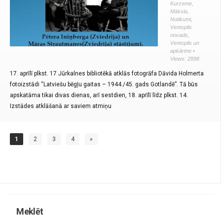
Kurzeme
,
Māksla
,
Notikumi
,
Ventspils
novads
,
Ventspils un
apkārtne
•
Views: 2898
17. aprīlī plkst. 17 Jūrkalnes bibliotēkā atklās fotogrāfa Dāvida Holmerta
fotoizstādi “Latviešu bēgļu gaitas – 1944./45. gads Gotlandē”. Tā būs
apskatāma tikai divas dienas, arī sestdien, 18. aprīlī līdz plkst. 14.
Izstādes atklāšanā ar saviem atmiņu
1
2
3
4
»
Meklēt