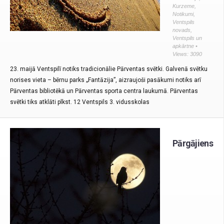
Kurzeme
,
Notikumi
,
Ventspils
novads
,
Ventspils un
apkārtne
•
Views: 3090
23. maijā Ventspilī notiks tradicionālie Pārventas svētki. Galvenā svētku
norises vieta – bērnu parks „Fantāzija”, aizraujoši pasākumi notiks arī
Pārventas bibliotēkā un Pārventas sporta centra laukumā. Pārventas
svētki tiks atklāti plkst. 12 Ventspils 3. vidusskolas
Pārgājiens