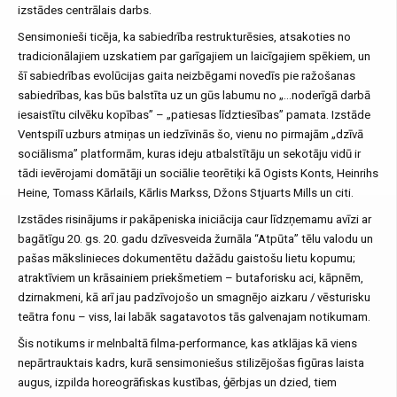
izstādes centrālais darbs.
Sensimonieši ticēja, ka sabiedrība restrukturēsies, atsakoties no
tradicionālajiem uzskatiem par garīgajiem un laicīgajiem spēkiem, un
šī sabiedrības evolūcijas gaita neizbēgami novedīs pie ražošanas
sabiedrības, kas būs balstīta uz un gūs labumu no „…noderīgā darbā
iesaistītu cilvēku kopības” – „patiesas līdztiesības” pamata. Izstāde
Ventspilī uzburs atmiņas un iedzīvinās šo, vienu no pirmajām „dzīvā
sociālisma” platformām, kuras ideju atbalstītāju un sekotāju vidū ir
tādi ievērojami domātāji un sociālie teorētiķi kā Ogists Konts, Heinrihs
Heine, Tomass Kārlails, Kārlis Markss, Džons Stjuarts Mills un citi.
Izstādes risinājums ir pakāpeniska iniciācija caur līdzņemamu avīzi ar
bagātīgu 20. gs. 20. gadu dzīvesveida žurnāla “Atpūta” tēlu valodu un
pašas mākslinieces dokumentētu dažādu gaistošu lietu kopumu;
atraktīviem un krāsainiem priekšmetiem – butaforisku aci, kāpnēm,
dzirnakmeni, kā arī jau padzīvojošo un smagnējo aizkaru / vēsturisku
teātra fonu – viss, lai labāk sagatavotos tās galvenajam notikumam.
Šis notikums ir melnbaltā filma-performance, kas atklājas kā viens
nepārtrauktais kadrs, kurā sensimoniešus stilizējošas figūras laista
augus, izpilda horeogrāfiskas kustības, ģērbjas un dzied, tiem