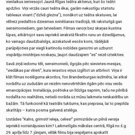
vienlaikus iemiesojot Jaunā Rīgas teātra aktierus, kuri šo teātri
apdzīvo. Viņi virzās cauri teātra ēkai, garām nekustīgu statistu
tableaux vivant (“dzīvā glezna”), nonākot uz teātra skatuves, lai
vēlreiz piedalītos dziesmas svinēšanas tradīcijā, tik raksturīgā gan
sensimoniešiem, gan latviešiem. Filmas varoņi bez skaņas kustina
lūpas, atkārtojot savu iepriekš ierakstā fiksēto runu un dziedājumus,
ko vainago daudzbalsīgs, aizskatuvē esošs koris, tādējādi
parūpējoties par viegli kaitinošu nobīdes gaisotni un uzburot
vispārēju mistērijas noskaņu, ļaujot daudzajiem “es” reizē izteikties.
Savā ziņā iedomu tēli, sensimonieši, ilgojās pēc sievietes-mesijas,
“viedākas par vīrieti”, kura ierastos viņus izglītot un atbrīvot. Viņa ir
klāt filmas noslēguma akordos, fon Brandenburgas iezīmēta, lai atkal
norādītu uz zudušām un reizēm nenovērtētām ilgām pēc visu veidu
emancipācijas. Instalācija, poētiska un līdzīga sapnim, taču ne pilnībā
nodalīta no realitātes, netieši norāda uz mūsu laikmeta neskaidrību un
bažām. Tā funkcionē kā teatrāls tukšums, kas pieprasa, lai to piepilda
skatītājs – katra posma galvenā atslēga.
Izstādes “Kalns, grimsti! Ieleja, celies!” pirmizrāde un pilnā versija
iepriekš norisinājusies kim? Laikmetīgās mākslas centrā, Rīgā no š.g.
29. aprīļa līdz 7. jūnijam, vēlāk filmu bija iespējams apskatīt