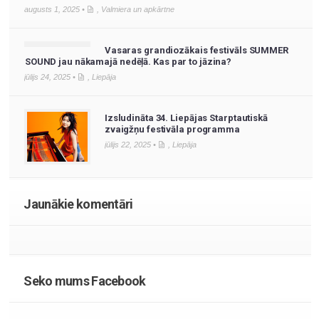
augusts 1, 2025 •
,
Valmiera un apkārtne
Vasaras grandiozākais festivāls SUMMER
SOUND jau nākamajā nedēļā. Kas par to jāzina?
jūlijs 24, 2025 •
,
Liepāja
Izsludināta 34. Liepājas Starptautiskā
zvaigžņu festivāla programma
jūlijs 22, 2025 •
,
Liepāja
Jaunākie komentāri
Seko mums Facebook