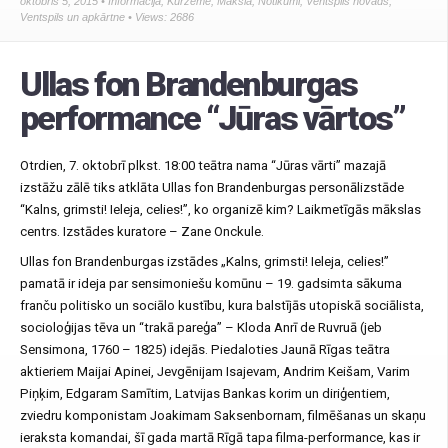
oktobris 5, 2015 •
Informācija
,
Kurzeme
,
Māksla
,
Notikumi
,
Ventspils novads
,
Ventspils un apkārtne
• Views: 2686
Ullas fon Brandenburgas
performance “Jūras vārtos”
Otrdien, 7. oktobrī plkst. 18:00 teātra nama “Jūras vārti” mazajā
izstāžu zālē tiks atklāta Ullas fon Brandenburgas personālizstāde
“Kalns, grimsti! Ieleja, celies!”, ko organizē kim? Laikmetīgās mākslas
centrs. Izstādes kuratore – Zane Onckule.
Ullas fon Brandenburgas izstādes „Kalns, grimsti! Ieleja, celies!”
pamatā ir ideja par sensimoniešu komūnu – 19. gadsimta sākuma
franču politisko un sociālo kustību, kura balstījās utopiskā sociālista,
socioloģijas tēva un “trakā pareģa” – Kloda Anrī de Ruvruā (jeb
Sensimona, 1760 – 1825) idejās. Piedaloties Jaunā Rīgas teātra
aktieriem Maijai Apinei, Jevgēnijam Isajevam, Andrim Keišam, Varim
Piņķim, Edgaram Samītim, Latvijas Bankas korim un diriģentiem,
zviedru komponistam Joakimam Saksenbornam, filmēšanas un skaņu
ieraksta komandai, šī gada martā Rīgā tapa filma-performance, kas ir