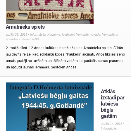
Amatnieku spiets
aprīlis 28, 2015 •
Informācija
,
Kurzeme
,
Notikumi
,
Ventspils novads
,
Ventspils un
apkārtne
• Views: 2899
2. maijā plkst. 12 Ances kultūras namā sāksies Amatnieku spiets. Šī būs
jau devītā reize, kad, rokdarbu kopas “Paukers” aicināti, Ancē tiksies seno
amatu pratēji no tuvākām un tālākām vietām, lai parādītu savas prasmes
un apgūtu jaunas iemaņas. Sestdien Ances
Atklās
izstādi par
latviešu
bēgļu
gaitām
aprīlis 14, 2015 •
Informācija
,