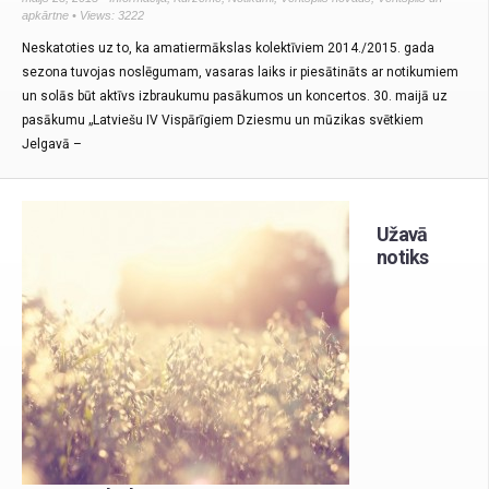
apkārtne
• Views: 3222
Neskatoties uz to, ka amatiermākslas kolektīviem 2014./2015. gada
sezona tuvojas noslēgumam, vasaras laiks ir piesātināts ar notikumiem
un solās būt aktīvs izbraukumu pasākumos un koncertos. 30. maijā uz
pasākumu „Latviešu IV Vispārīgiem Dziesmu un mūzikas svētkiem
Jelgavā –
Užavā
notiks