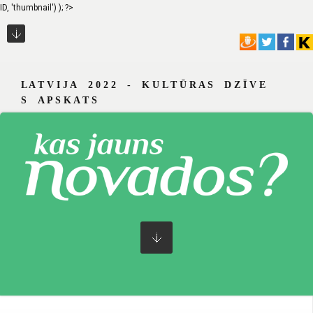
ID, 'thumbnail') ); ?>
L A T V I J A 2 0 2 2 - K U L T Ū R A S D Z Ī V E
S A P S K A T S