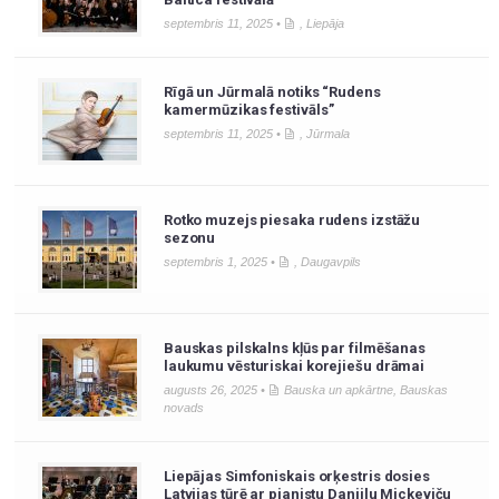
septembris 11, 2025 •
,
Liepāja
Rīgā un Jūrmalā notiks “Rudens
kamermūzikas festivāls”
septembris 11, 2025 •
,
Jūrmala
Rotko muzejs piesaka rudens izstāžu
sezonu
septembris 1, 2025 •
,
Daugavpils
Bauskas pilskalns kļūs par filmēšanas
laukumu vēsturiskai korejiešu drāmai
augusts 26, 2025 •
Bauska un apkārtne
,
Bauskas
novads
Liepājas Simfoniskais orķestris dosies
Latvijas tūrē ar pianistu Daniilu Mickeviču