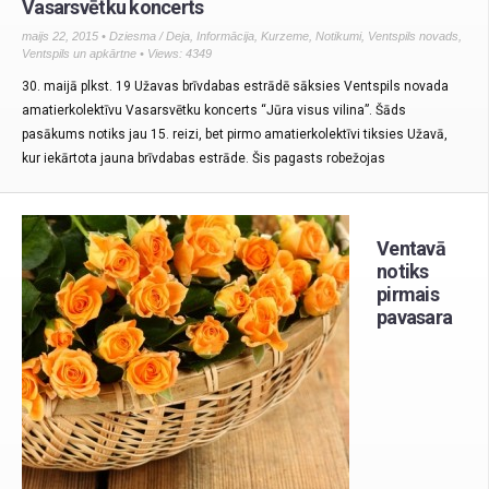
Vasarsvētku koncerts
maijs 22, 2015 •
Dziesma / Deja
,
Informācija
,
Kurzeme
,
Notikumi
,
Ventspils novads
,
Ventspils un apkārtne
• Views: 4349
30. maijā plkst. 19 Užavas brīvdabas estrādē sāksies Ventspils novada
amatierkolektīvu Vasarsvētku koncerts “Jūra visus vilina”. Šāds
pasākums notiks jau 15. reizi, bet pirmo amatierkolektīvi tiksies Užavā,
kur iekārtota jauna brīvdabas estrāde. Šis pagasts robežojas
Ventavā
notiks
pirmais
pavasara