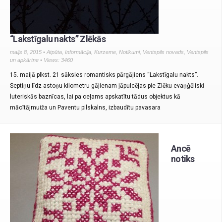
“Lakstīgalu nakts” Zlēkās
maijs 8, 2015 •
Atpūta
,
Informācija
,
Kurzeme
,
Notikumi
,
Ventspils novads
,
Ventspils
un apkārtne
• Views: 3460
15. maijā plkst. 21 sāksies romantisks pārgājiens “Lakstīgalu nakts”.
Septiņu līdz astoņu kilometru gājienam jāpulcējas pie Zlēku evaņģēliski
luteriskās baznīcas, lai pa ceļams apskatītu tādus objektus kā
mācītājmuiža un Paventu pilskalns, izbaudītu pavasara
Ancē
notiks