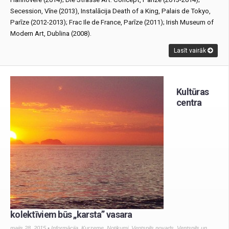
Secession, Vīne (2013), Instalācija Death of a King, Palais de Tokyo,
Parīze (2012-2013); Frac Ile de France, Parīze (2011); Irish Museum of
Modern Art, Dublina (2008).
Lasīt vairāk
Kultūras
centra
kolektīviem būs „karsta” vasara
maijs 28, 2015 •
Informācija
,
Kurzeme
,
Notikumi
,
Ventspils novads
,
Ventspils un