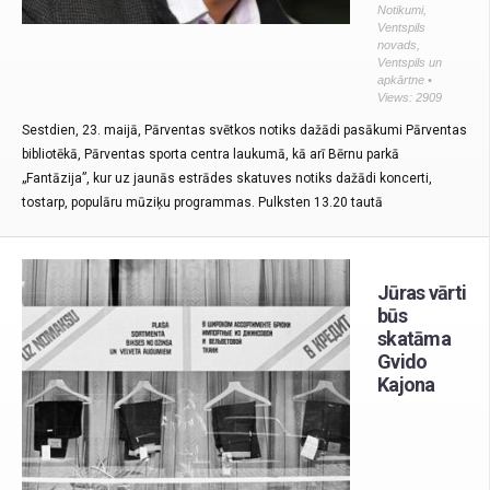
Notikumi
,
Ventspils
novads
,
Ventspils un
apkārtne
•
Views: 2909
Sestdien, 23. maijā, Pārventas svētkos notiks dažādi pasākumi Pārventas
bibliotēkā, Pārventas sporta centra laukumā, kā arī Bērnu parkā
„Fantāzija”, kur uz jaunās estrādes skatuves notiks dažādi koncerti,
tostarp, populāru mūziķu programmas. Pulksten 13.20 tautā
Jūras vārti
būs
skatāma
Gvido
Kajona