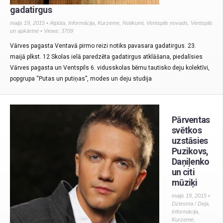
gadatirgus
maijs 19, 2015 •
Atpūta
,
Informācija
,
Kurzeme
,
Notikumi
,
Ventspils novads
,
Ventspils
un apkārtne
• Views: 3709
Vārves pagasta Ventavā pirmo reizi notiks pavasara gadatirgus. 23.
maijā plkst. 12 Skolas ielā paredzēta gadatirgus atklāšana, piedalīsies
Vārves pagasta un Ventspils 6. vidusskolas bērnu tautisko deju kolektīvi,
popgrupa “Putas un putiņas”, modes un deju studija
Pārventas
svētkos
uzstāsies
Puzikovs,
Daņiļenko
un citi
mūziķi
maijs 19, 2015 •
Dziesma / Deja
,
Informācija
,
Kurzeme
,