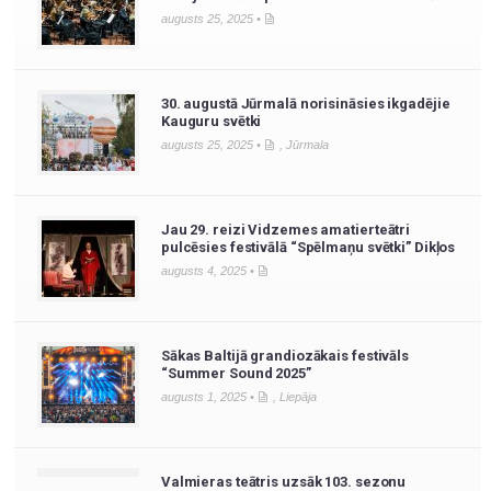
augusts 25, 2025 •
30. augustā Jūrmalā norisināsies ikgadējie
Kauguru svētki
augusts 25, 2025 •
,
Jūrmala
Jau 29. reizi Vidzemes amatierteātri
pulcēsies festivālā “Spēlmaņu svētki” Dikļos
augusts 4, 2025 •
Sākas Baltijā grandiozākais festivāls
“Summer Sound 2025”
augusts 1, 2025 •
,
Liepāja
Valmieras teātris uzsāk 103. sezonu