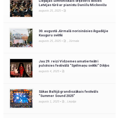
Liepājas Simfoniskais orķestris dosies
Latvijas tūrē ar pianistu Daniilu Mickeviču
augusts 25, 2025 •
30. augustā Jūrmalā norisināsies ikgadējie
Kauguru svētki
augusts 25, 2025 •
,
Jūrmala
Jau 29. reizi Vidzemes amatierteātri
pulcēsies festivālā “Spēlmaņu svētki” Dikļos
augusts 4, 2025 •
Sākas Baltijā grandiozākais festivāls
“Summer Sound 2025”
augusts 1, 2025 •
,
Liepāja