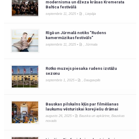
modernisma un džeza krāsas Kremerata
Baltica festivālā
septembris 11, 2025 •
,
Liepāja
Rīgā un Jūrmalā notiks “Rudens
kamermūzikas festivāls”
septembris 11, 2025 •
,
Jūrmala
Rotko muzejs piesaka rudens izstāžu
sezonu
septembris 1, 2025 •
,
Daugavpils
Bauskas pilskalns kļūs par filmēšanas
laukumu vēsturiskai korejiešu drāmai
augusts 26, 2025 •
Bauska un apkārtne
,
Bauskas
novads