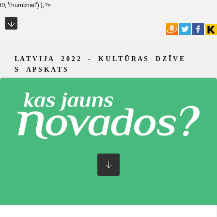
ID, 'thumbnail') ); ?>
L A T V I J A 2 0 2 2 - K U L T Ū R A S D Z Ī V E
S A P S K A T S