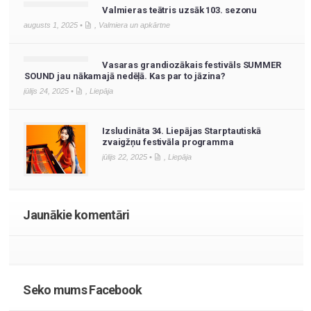
Valmieras teātris uzsāk 103. sezonu
augusts 1, 2025 •
,
Valmiera un apkārtne
Vasaras grandiozākais festivāls SUMMER
SOUND jau nākamajā nedēļā. Kas par to jāzina?
jūlijs 24, 2025 •
,
Liepāja
Izsludināta 34. Liepājas Starptautiskā
zvaigžņu festivāla programma
jūlijs 22, 2025 •
,
Liepāja
Jaunākie komentāri
Seko mums Facebook