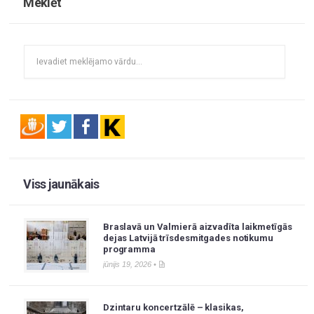
Meklēt
Viss jaunākais
Braslavā un Valmierā aizvadīta laikmetīgās
dejas Latvijā trīsdesmitgades notikumu
programma
jūnijs 19, 2026 •
Dzintaru koncertzālē – klasikas,