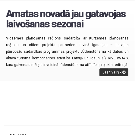
Amatas novadā jau gatavojas
laivošanas sezonai
Vidzemes plānošanas reģions sadarbībā ar Kurzemes plānošanas
reģionu un citiem projekta partneriem ievieš Igaunijas – Latvijas
pārrobežu sadarbības programmas projektu „Ūdenstūrisma kā dabas un
aktīva tūrisma komponentes attīstība Latvijā un Igaunijā”/
RIVERWAYS,
kura galvenais mērķis ir veicināt ūdenstūrisma attīstību projekta teritorijā.
Lasīt vairāk