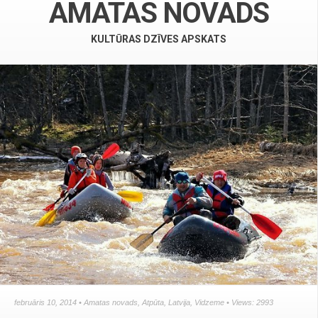
AMATAS NOVADS
KULTŪRAS DZĪVES APSKATS
februāris 10, 2014 •
Amatas novads
,
Atpūta
,
Latvija
,
Vidzeme
• Views: 2993