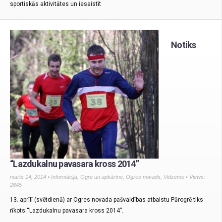
sportiskās aktivitātes un iesaistīt
Notiks
“Lazdukalnu pavasara kross 2014”
marts 14, 2014 •
Informācija
,
Ogre un apkārtne
,
Ogres novads
,
Vidzeme
• Views:
2845
13. aprīlī (svētdienā) ar Ogres novada pašvaldības atbalstu Pārogrē tiks
rīkots “Lazdukalnu pavasara kross 2014”.