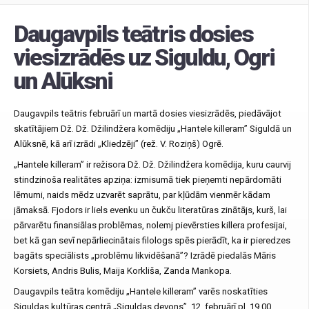
Daugavpils teātris dosies
viesizrādēs uz Siguldu, Ogri
un Alūksni
Daugavpils teātris februārī un martā dosies viesizrādēs, piedāvājot
skatītājiem Dž. Dž. Džilindžera komēdiju „Hantele killeram” Siguldā un
Alūksnē, kā arī izrādi „Kliedzēji” (rež. V. Roziņš) Ogrē.
„Hantele killeram” ir režisora Dž. Dž. Džilindžera komēdija, kuru caurvij
stindzinoša realitātes apziņa: izmisumā tiek pieņemti nepārdomāti
lēmumi, naids mēdz uzvarēt saprātu, par kļūdām vienmēr kādam
jāmaksā. Fjodors ir liels evenku un čukču literatūras zinātājs, kurš, lai
pārvarētu finansiālas problēmas, nolemj pievērsties killera profesijai,
bet kā gan sevī nepārliecinātais filologs spēs pierādīt, ka ir pieredzes
bagāts speciālists „problēmu likvidēšanā”? Izrādē piedalās Māris
Korsiets, Andris Bulis, Maija Korkliša, Zanda Mankopa.
Daugavpils teātra komēdiju „Hantele killeram” varēs noskatīties
Siguldas kultūras centrā „Siguldas devons”, 12. februārī pl. 19.00,