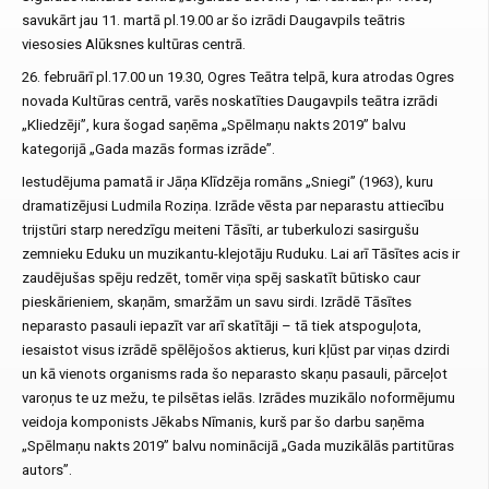
savukārt jau 11. martā pl.19.00 ar šo izrādi Daugavpils teātris
viesosies Alūksnes kultūras centrā.
26. februārī pl.17.00 un 19.30, Ogres Teātra telpā, kura atrodas Ogres
novada Kultūras centrā, varēs noskatīties Daugavpils teātra izrādi
„Kliedzēji”, kura šogad saņēma „Spēlmaņu nakts 2019” balvu
kategorijā „Gada mazās formas izrāde”.
Iestudējuma pamatā ir Jāņa Klīdzēja romāns „Sniegi” (1963), kuru
dramatizējusi Ludmila Roziņa. Izrāde vēsta par neparastu attiecību
trijstūri starp neredzīgu meiteni Tāsīti, ar tuberkulozi sasirgušu
zemnieku Eduku un muzikantu-klejotāju Ruduku. Lai arī Tāsītes acis ir
zaudējušas spēju redzēt, tomēr viņa spēj saskatīt būtisko caur
pieskārieniem, skaņām, smaržām un savu sirdi. Izrādē Tāsītes
neparasto pasauli iepazīt var arī skatītāji – tā tiek atspoguļota,
iesaistot visus izrādē spēlējošos aktierus, kuri kļūst par viņas dzirdi
un kā vienots organisms rada šo neparasto skaņu pasauli, pārceļot
varoņus te uz mežu, te pilsētas ielās. Izrādes muzikālo noformējumu
veidoja komponists Jēkabs Nīmanis, kurš par šo darbu saņēma
„Spēlmaņu nakts 2019” balvu nominācijā „Gada muzikālās partitūras
autors”.