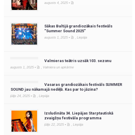
augusts 4, 2025 •
Sākas Baltijā grandiozākais festivāls
“Summer Sound 2025”
augusts 1, 2025 •
,
Liepāja
Valmieras teātris uzsāk 103. sezonu
augusts 1, 2025 •
,
Valmiera un apkārtne
Vasaras grandiozākais festivāls SUMMER
SOUND jau nākamajā nedēļā. Kas par to jāzina?
jūlijs 24, 2025 •
,
Liepāja
Izsludināta 34. Liepājas Starptautiskā
zvaigžņu festivāla programma
jūlijs 22, 2025 •
,
Liepāja