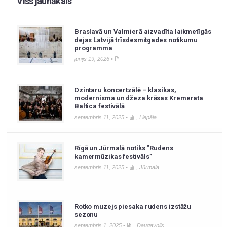
Viss jaunākais
Braslavā un Valmierā aizvadīta laikmetīgās
dejas Latvijā trīsdesmitgades notikumu
programma
jūnijs 19, 2026 •
Dzintaru koncertzālē – klasikas,
modernisma un džeza krāsas Kremerata
Baltica festivālā
septembris 11, 2025 •
,
Liepāja
Rīgā un Jūrmalā notiks “Rudens
kamermūzikas festivāls”
septembris 11, 2025 •
,
Jūrmala
Rotko muzejs piesaka rudens izstāžu
sezonu
septembris 1, 2025 •
,
Daugavpils