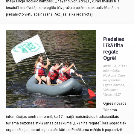
maijā rīkoja sociālo kampaņu „Pieķer būvgružotāju”, kuras mērķis bija
iesaistīt iedzīvotājus nelegālo būvgružu problēmas aktualizēšanā un
piesārņoto vietu apzināšanā. Akcijas laikā iedzīvotāji
Piedalies
Līkā tilta
regatē
Ogrē!
aprīlis 23, 2014 •
Informācija
,
Notikumi
,
Ogre
un apkārtne
,
Ogres novads
,
Vidzeme
•
Views: 4817
Ogres novada
Tūrisma
informācijas centrs informē, ka 17. maijā norisināsies tradicionālais
tūrisma sezonas atklāšanas pasākums „Līkā tilta regate”, kas šogad tiek
organizēts jau ceturto gadu pēc kārtas. Pasākuma mērķis ir popularizēt