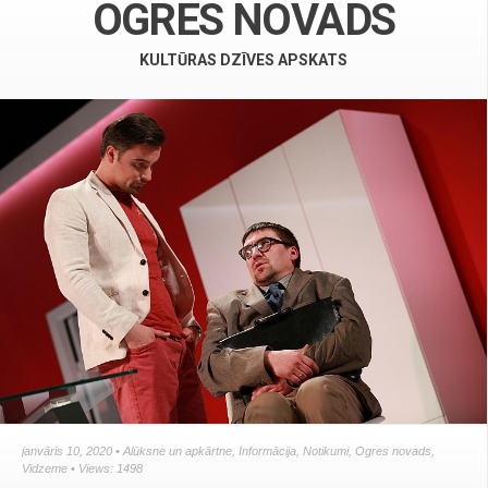
OGRES NOVADS
KULTŪRAS DZĪVES APSKATS
janvāris 10, 2020 •
Alūksne un apkārtne
,
Informācija
,
Notikumi
,
Ogres novads
,
Vidzeme
• Views: 1498