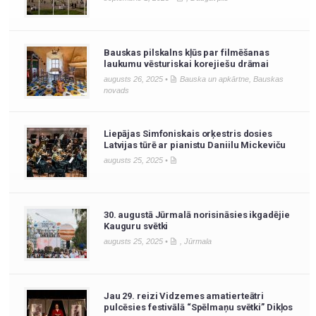
Bauskas pilskalns kļūs par filmēšanas
laukumu vēsturiskai korejiešu drāmai
augusts 26, 2025 •
Bauska un apkārtne
,
Bauskas
novads
Liepājas Simfoniskais orķestris dosies
Latvijas tūrē ar pianistu Daniilu Mickeviču
augusts 25, 2025 •
30. augustā Jūrmalā norisināsies ikgadējie
Kauguru svētki
augusts 25, 2025 •
,
Jūrmala
Jau 29. reizi Vidzemes amatierteātri
pulcēsies festivālā “Spēlmaņu svētki” Dikļos