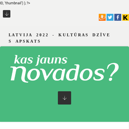
ID, 'thumbnail') ); ?>
L A T V I J A 2 0 2 2 - K U L T Ū R A S D Z Ī V E
S A P S K A T S