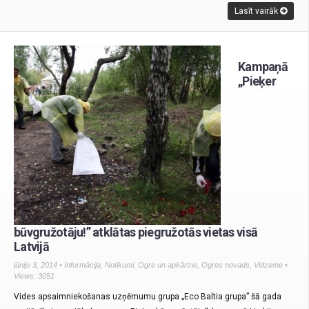
Lasīt vairāk
Kampaņā
„Pieķer
būvgružotāju!” atklātas piegružotās vietas visā
Latvijā
jūnijs 3, 2014 •
Informācija
,
Notikumi
,
Ogre un apkārtne
,
Ogres novads
,
Vidzeme
•
Views: 3051
Vides apsaimniekošanas uzņēmumu grupa „Eco Baltia grupa” šā gada