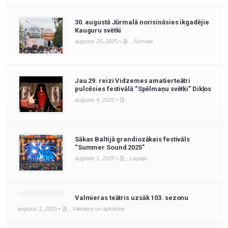
30. augustā Jūrmalā norisināsies ikgadējie
Kauguru svētki
augusts 25, 2025 •
,
Jūrmala
Jau 29. reizi Vidzemes amatierteātri
pulcēsies festivālā “Spēlmaņu svētki” Dikļos
augusts 4, 2025 •
Sākas Baltijā grandiozākais festivāls
“Summer Sound 2025”
augusts 1, 2025 •
,
Liepāja
Valmieras teātris uzsāk 103. sezonu
augusts 1, 2025 •
,
Valmiera un apkārtne