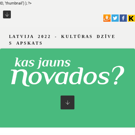
ID, 'thumbnail') ); ?>
L A T V I J A 2 0 2 2 - K U L T Ū R A S D Z Ī V E
S A P S K A T S