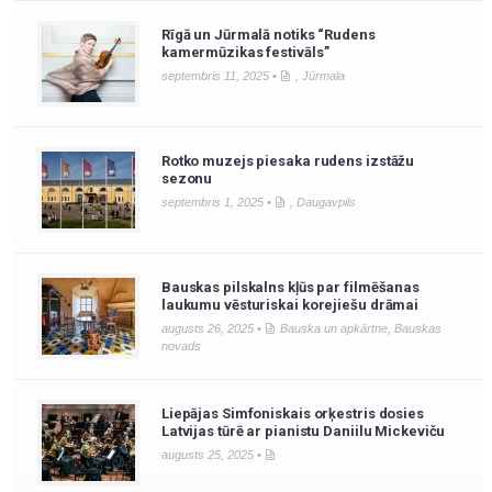
Rīgā un Jūrmalā notiks “Rudens
kamermūzikas festivāls”
septembris 11, 2025 •
,
Jūrmala
Rotko muzejs piesaka rudens izstāžu
sezonu
septembris 1, 2025 •
,
Daugavpils
Bauskas pilskalns kļūs par filmēšanas
laukumu vēsturiskai korejiešu drāmai
augusts 26, 2025 •
Bauska un apkārtne
,
Bauskas
novads
Liepājas Simfoniskais orķestris dosies
Latvijas tūrē ar pianistu Daniilu Mickeviču
augusts 25, 2025 •