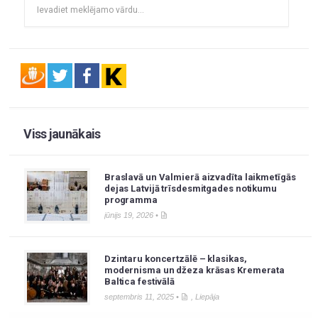
Viss jaunākais
Braslavā un Valmierā aizvadīta laikmetīgās
dejas Latvijā trīsdesmitgades notikumu
programma
jūnijs 19, 2026 •
Dzintaru koncertzālē – klasikas,
modernisma un džeza krāsas Kremerata
Baltica festivālā
septembris 11, 2025 •
,
Liepāja