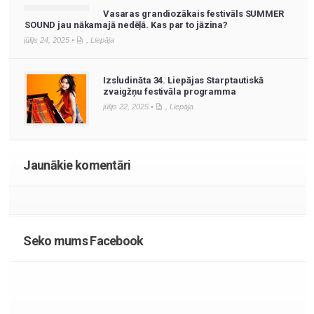
Vasaras grandiozākais festivāls SUMMER
SOUND jau nākamajā nedēļā. Kas par to jāzina?
jūlijs 24, 2025 •
,
Liepāja
Izsludināta 34. Liepājas Starptautiskā
zvaigžņu festivāla programma
jūlijs 22, 2025 •
,
Liepāja
Jaunākie komentāri
Seko mums Facebook