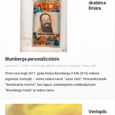
skatāma
Ilmāra
Blumberga personālizstāde
novembris 7, 2022 •
Informācija
,
Māksla
,
Notikumi
,
Ventspils
• Views: 824
Pirmo reizi kopš 2017. gada Ilmāra Blumberga (1945-2016) māksla
atgriežas Ventspilī, – šoreiz teātra namā “Jūras Vārti”. Personālizstādē
“Neredzamā nozīme”, kas tapusi, sadarbojoties nodibinājumam
“Blumberga Fonds” ar teātra namu
Ventspils