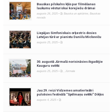
Bauskas pilskalns kļūs par filmēšanas
laukumu vēsturiskai korejiešu drāmai
augusts 26, 2025 •
Bauska un apkārtne
,
Bauskas
novads
Liepājas Simfoniskais orķestris dosies
Latvijas tūrē ar pianistu Daniilu Mickeviču
augusts 25, 2025 •
30. augustā Jūrmalā norisināsies ikgadējie
Kauguru svētki
augusts 25, 2025 •
,
Jūrmala
Jau 29. reizi Vidzemes amatierteātri
pulcēsies festivālā “Spēlmaņu svētki” Dikļos
augusts 4, 2025 •