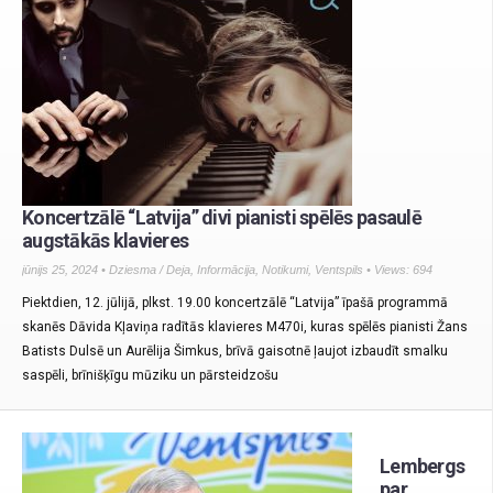
Koncertzālē “Latvija” divi pianisti spēlēs pasaulē
augstākās klavieres
jūnijs 25, 2024 •
Dziesma / Deja
,
Informācija
,
Notikumi
,
Ventspils
• Views: 694
Piektdien, 12. jūlijā, plkst. 19.00 koncertzālē “Latvija” īpašā programmā
skanēs Dāvida Kļaviņa radītās klavieres M470i, kuras spēlēs pianisti Žans
Batists Dulsē un Aurēlija Šimkus, brīvā gaisotnē ļaujot izbaudīt smalku
saspēli, brīnišķīgu mūziku un pārsteidzošu
Lembergs
par