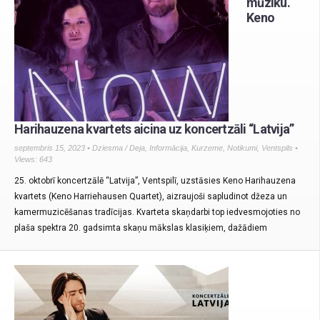
mūziku.
Keno
Harihauzena kvartets aicina uz koncertzāli “Latvija”
septembris 15, 2023 •
Dziesma / Deja
,
Informācija
,
Kurzeme
,
Notikumi
,
Ventspils
•
Views: 643
25. oktobrī koncertzālē “Latvija”, Ventspilī, uzstāsies Keno Harihauzena
kvartets (Keno Harriehausen Quartet), aizraujoši sapludinot džeza un
kamermuzicēšanas tradīcijas. Kvarteta skaņdarbi top iedvesmojoties no
plaša spektra 20. gadsimta skaņu mākslas klasiķiem, dažādiem