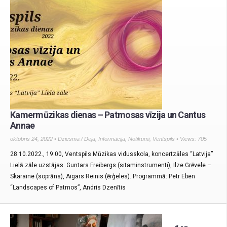
Kamermūzikas dienas – Patmosas vīzija un Cantus
Annae
oktobris 24, 2022 •
Dziesma / Deja
,
Informācija
,
Notikumi
,
Ventspils
• Views: 705
28.10.2022., 19:00, Ventspils Mūzikas vidusskola, koncertzāles “Latvija”
Lielā zāle uzstājas: Guntars Freibergs (sitaminstrumenti), Ilze Grēvele –
Skaraine (soprāns), Aigars Reinis (ērģeles). Programmā: Petr Eben
“Landscapes of Patmos”, Andris Dzenītis