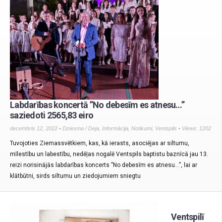
Labdarības koncertā ”No debesīm es atnesu…”
saziedoti 2565,83 eiro
decembris 12, 2022 •
Dziesma / Deja
,
Informācija
,
Notikumi
,
Ventspils
• Views: 1202
Tuvojoties Ziemassvētkiem, kas, kā ierasts, asociējas ar siltumu,
mīlestību un labestību, nedēļas nogalē Ventspils baptistu baznīcā jau 13.
reizi norisinājās labdarības koncerts ”No debesīm es atnesu…”, lai ar
klātbūtni, sirds siltumu un ziedojumiem sniegtu
Ventspilī