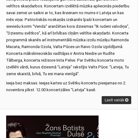
veltītos skaņdarbos. Koncertam izvēlētā mūzika apliecinās piederību
savai zemei un saikni ar to, kas ikvienam no mums ir Latvija un kas
mēs viņai. Patriotiskās noskaņās izskanēs īpaši koncertam un
sieviešu korim “Venda” aranžētas kora dziesmas “Ik rudeni valodiņa”,
“Dziesmu svētkos”, kā arī brīvības cīņām veltītie skaņdarbi. Koncerta
programmā skanēs arī instrumentālā mūzika izcilu mūziķu Raimonda
Macata, Raimonda Ozola, Valta Pūces un Raivo Ozola izpildījumā.
Koncerta mākslinieciskās vadītājas ir Anitra Niedre un Rudīte
Tālberga, koncerta režisore Inita Pelse. Par Svētku koncerta moto
izvēlēti vārdi, kurus dziesmā “Latvija” rakstījis Valts Pūce: “Latvija, Tu
zeme skaistā, brīvā, Tu esi mana vienīgā”.
Ieeja bez maksas. Ieejas kartes uz Svētku koncertu pieejamas no 2.
novembra plkst. 12.00 koncertzāles “Latvija” kasē.
Lasīt vairāk