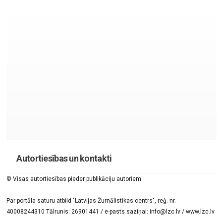
Autortiesības un kontakti
© Visas autortiesības pieder publikāciju autoriem.
Par portāla saturu atbild "Latvijas Žurnālistikas centrs", reģ. nr.
40008244310 Tālrunis: 26901441 / e-pasts saziņai: info@lzc.lv / www.lzc.lv