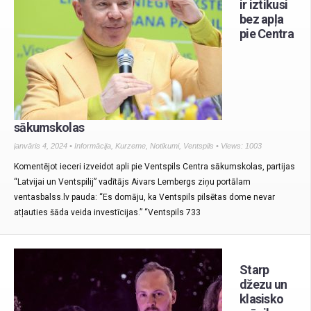
ir iztikusi
bez apļa
pie Centra
sākumskolas
janvāris 4, 2024 •
Informācija
,
Kurzeme
,
Notikumi
,
Ventspils
• Views: 1003
Komentējot ieceri izveidot apli pie Ventspils Centra sākumskolas, partijas
“Latvijai un Ventspilij” vadītājs Aivars Lembergs ziņu portālam
ventasbalss.lv pauda: “Es domāju, ka Ventspils pilsētas dome nevar
atļauties šāda veida investīcijas.” “Ventspils 733
Starp
džezu un
klasisko