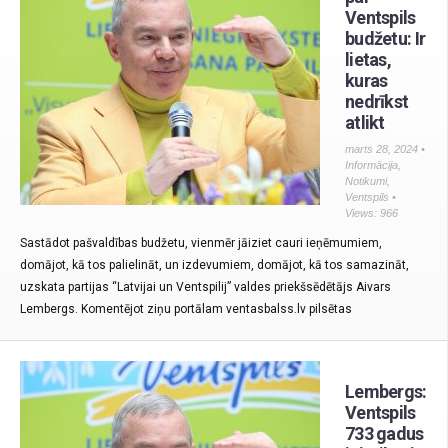
Ventspils
budžetu: Ir
lietas,
kuras
nedrīkst
atlikt
marts 28, 2024 •
Informācija
,
Notikumi
,
Ventspils
•
Views: 966
Sastādot pašvaldības budžetu, vienmēr jāiziet cauri ieņēmumiem,
domājot, kā tos palielināt, un izdevumiem, domājot, kā tos samazināt,
uzskata partijas “Latvijai un Ventspilij” valdes priekšsēdētājs Aivars
Lembergs. Komentējot ziņu portālam ventasbalss.lv pilsētas
Lembergs:
Ventspils
733 gadus