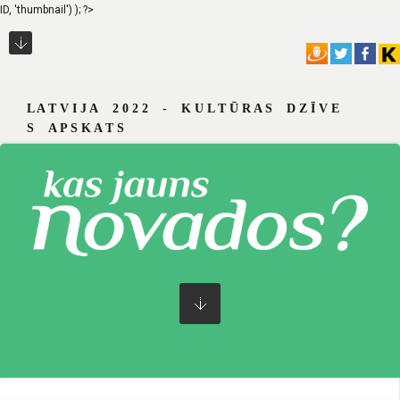
ID, 'thumbnail') ); ?>
L A T V I J A 2 0 2 2 - K U L T Ū R A S D Z Ī V E
S A P S K A T S