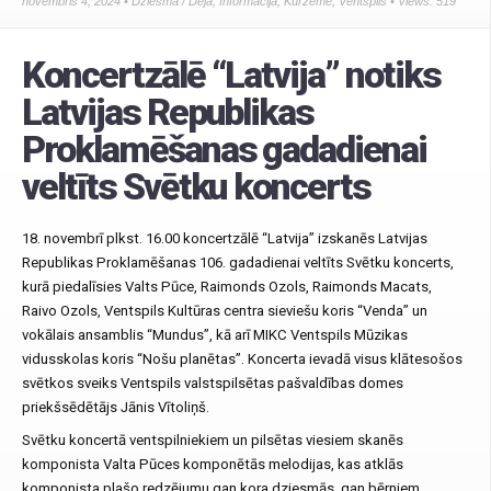
novembris 4, 2024 •
Dziesma / Deja
,
Informācija
,
Kurzeme
,
Ventspils
• Views: 519
Koncertzālē “Latvija” notiks
Latvijas Republikas
Proklamēšanas gadadienai
veltīts Svētku koncerts
18. novembrī plkst. 16.00 koncertzālē “Latvija” izskanēs Latvijas
Republikas Proklamēšanas 106. gadadienai veltīts Svētku koncerts,
kurā piedalīsies Valts Pūce, Raimonds Ozols, Raimonds Macats,
Raivo Ozols, Ventspils Kultūras centra sieviešu koris “Venda” un
vokālais ansamblis “Mundus”, kā arī MIKC Ventspils Mūzikas
vidusskolas koris “Nošu planētas”. Koncerta ievadā visus klātesošos
svētkos sveiks Ventspils valstspilsētas pašvaldības domes
priekšsēdētājs Jānis Vītoliņš.
Svētku koncertā ventspilniekiem un pilsētas viesiem skanēs
komponista Valta Pūces komponētās melodijas, kas atklās
komponista plašo redzējumu gan kora dziesmās, gan bērniem