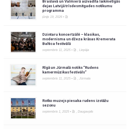
Braslavā un Valmierā aizvadīta laikmetīgās
dejas Latvijā trīsdesmitgades notikumu
programma
jūnijs 19, 2026 •
Dzintaru koncertzālē – klasikas,
modernisma un džeza krāsas Kremerata
Baltica festivālā
septembris 11, 2025 •
,
Liepāja
Rīgā un Jūrmalā notiks “Rudens
kamermūzikas festivāls”
septembris 11, 2025 •
,
Jūrmala
Rotko muzejs piesaka rudens izstāžu
sezonu
septembris 1, 2025 •
,
Daugavpils