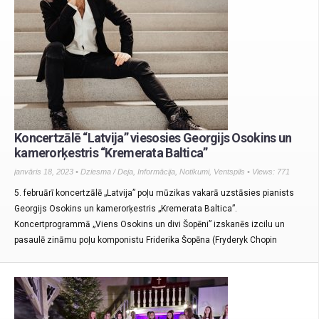
Koncertzālē “Latvija” viesosies Georgijs Osokins un
kamerorķestris “Kremerata Baltica”
janvāris 18, 2023 •
Dziesma / Deja
,
Informācija
,
Notikumi
,
Ventspils
• Views: 771
5. februārī koncertzālē „Latvija” poļu mūzikas vakarā uzstāsies pianists
Georgijs Osokins un kamerorķestris „Kremerata Baltica”.
Koncertprogrammā „Viens Osokins un divi Šopēni” izskanēs izcilu un
pasaulē zināmu poļu komponistu Friderika Šopēna (Fryderyk Chopin