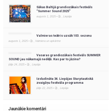
Sākas Baltijā grandiozākais festivāls
“Summer Sound 2025”
augusts 1, 2025 •
,
Liepāja
Valmieras teātris uzsāk 103. sezonu
augusts 1, 2025 •
,
Valmiera un apkārtne
Vasaras grandiozākais festivāls SUMMER
SOUND jau nākamajā nedēļā. Kas par to jāzina?
jūlijs 24, 2025 •
,
Liepāja
Izsludināta 34. Liepājas Starptautiskā
zvaigžņu festivāla programma
jūlijs 22, 2025 •
,
Liepāja
Jaunākie komentāri