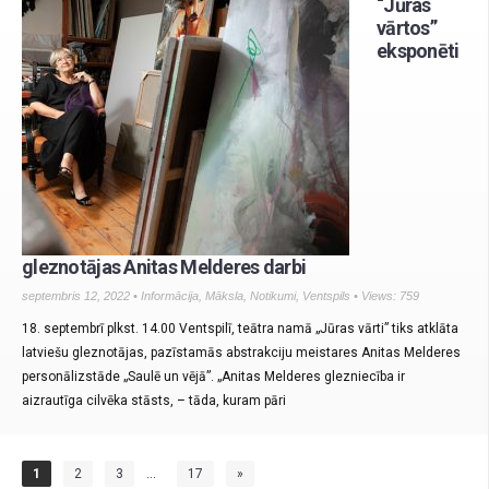
“Jūras
vārtos”
eksponēti
gleznotājas Anitas Melderes darbi
septembris 12, 2022 •
Informācija
,
Māksla
,
Notikumi
,
Ventspils
• Views: 759
18. septembrī plkst. 14.00 Ventspilī, teātra namā „Jūras vārti” tiks atklāta
latviešu gleznotājas, pazīstamās abstrakciju meistares Anitas Melderes
personālizstāde „Saulē un vējā”. „Anitas Melderes glezniecība ir
aizrautīga cilvēka stāsts, – tāda, kuram pāri
1
2
3
…
17
»