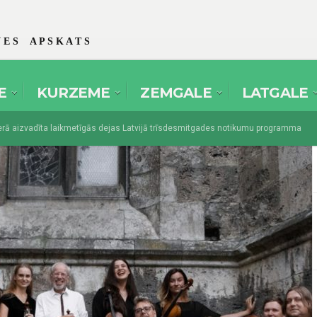
 E S A P S K A T S
E
KURZEME
ZEMGALE
LATGALE
aizvadīta laikmetīgās dejas Latvijā trīsdesmitgades notikumu programma
es amatierteātri pulcēsies festivālā “Spēlmaņu svētki” Dikļos
augusts 1, 2