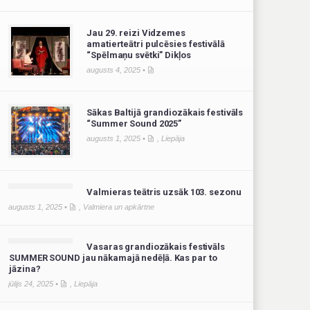
Jau 29. reizi Vidzemes
amatierteātri pulcēsies festivālā
“Spēlmaņu svētki” Dikļos
augusts 4, 2025 •
Sākas Baltijā grandiozākais festivāls
“Summer Sound 2025”
augusts 1, 2025 •
,
Liepāja
Valmieras teātris uzsāk 103. sezonu
augusts 1, 2025 •
,
Valmiera un apkārtne
Vasaras grandiozākais festivāls
SUMMER SOUND jau nākamajā nedēļā. Kas par to
jāzina?
jūlijs 24, 2025 •
,
Liepāja