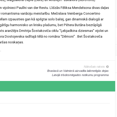
 vijolnieci Paulīni van der Restu. Līdzās Fēliksa Mendelsona divas daļas
ē romantisma variāciju meistarību. Mečislava Veinberga Concertino
ellam izpausties gan kā spilgtai solo balsij, gan dinamiskā dialogā ar
s bagātīgu harmonisko un lirisku plašumu, bet Pētera Butāna bezrūpīgā
ats aranžējis Dmitrija Šostakoviča ciklu “Ļebjadkina dziesmas” vijolei un
ra Dostojevska radītajā tēlā no romāna ‘‘Dēmoni’’ . Bet Šostakoviča
aršas noskaņas.
.
Nākošais raksts:
Braslavā un Valmierā aizvadīta laikmetīgās dejas
Latvijā trīsdesmitgades notikumu programma