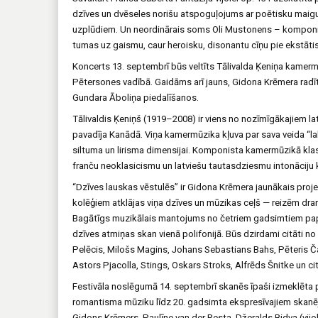
dzīves un dvēseles norišu atspoguļojums ar poētisku maig
uzplūdiem. Un neordinārais soms Oli Mustonens – komponists
tumas uz gaismu, caur heroisku, disonantu cīņu pie ekstātisk
Koncerts 13. septembrī būs veltīts Tālivalda Ķeniņa kame
Pētersones vadībā. Gaidāms arī jauns, Gidona Krēmera radīts
Gundara Āboliņa piedalīšanos.
Tālivaldis Ķeniņš (1919–2008) ir viens no nozīmīgākajiem l
pavadīja Kanādā. Viņa kamermūzika kļuva par sava veida “lab
siltuma un lirisma dimensijai. Komponista kamermūzikā kla
franču neoklasicismu un latviešu tautasdziesmu intonāciju k
“Dzīves lauskas vēstulēs” ir Gidona Krēmera jaunākais proj
kolēģiem atklājas viņa dzīves un mūzikas ceļš — reizēm dra
Bagātīgs muzikālais mantojums no četriem gadsimtiem papi
dzīves atmiņas skan vienā polifonijā. Būs dzirdami citāti
Pelēcis, Milošs Magins, Johans Sebastians Bahs, Pēteris Č
Astors Pjacolla, Stings, Oskars Stroks, Alfrēds Šnitke un ci
Festivāla noslēgumā 14. septembrī skanēs īpaši izmeklēta
romantisma mūziku līdz 20. gadsimta ekspresīvajiem skan
Gidons Krēmers, Paulīne van der Resta, Džeralds Bidva (vijo