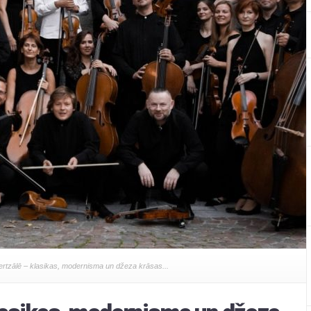
rtzālē – klasikas, modernisma un džeza krāsas...