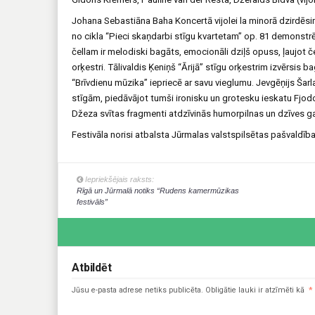
Johana Sebastiāna Baha Koncertā vijolei la minorā dzirdēsim
no cikla “Pieci skaņdarbi stīgu kvartetam” op. 81 demonstr
čellam ir melodiski bagāts, emocionāli dziļš opuss, ļaujot č
orķestri. Tālivaldis Ķeniņš ‘‘Ārijā’’ stīgu orķestrim izvērsi
“Brīvdienu mūzika” iepriecē ar savu vieglumu. Jevgēņijs Šarl
stīgām, piedāvājot tumši ironisku un grotesku ieskatu Fjodo
Džeza svītas fragmenti atdzīvinās humorpilnas un dzīves g
Festivāla norisi atbalsta Jūrmalas valstspilsētas pašvaldība
Iepriekšējais raksts:
Rīgā un Jūrmalā notiks “Rudens kamermūzikas
festivāls”
Atbildēt
Jūsu e-pasta adrese netiks publicēta.
Obligātie lauki ir atzīmēti kā
*