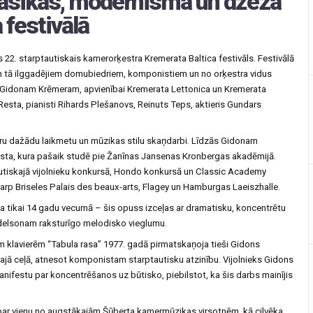
lasikas, modernisma un džeza
 festivālā
s 22. starptautiskais kamerorķestra Kremerata Baltica festivāls. Festivālā
 un tā ilggadējiem domubiedriem, komponistiem un no orķestra vidus
am Gidonam Krēmeram, apvienībai Kremerata Lettonica un Kremerata
 Resta, pianisti Rihards Plešanovs, Reinuts Teps, aktieris Gundars
ru dažādu laikmetu un mūzikas stilu skaņdarbi. Līdzās Gidonam
esta, kura pašaik studē pie Žanīnas Jansenas Kronbergas akadēmijā.
utiskajā vijolnieku konkursā, Hondo konkursā un Classic Academy
tarp Briseles Palais des beaux-arts, Flagey un Hamburgas Laeiszhalle.
tikai 14 gadu vecumā – šis opuss izceļas ar dramatisku, koncentrētu
delsonam raksturīgo melodisko vieglumu.
klavierēm ‘‘Tabula rasa’’ 1977. gadā pirmatskaņoja tieši Gidons
ajā ceļā, atnesot komponistam starptautisku atzinību. Vijolnieks Gidons
anifestu par koncentrēšanos uz būtisko, piebilstot, ka šis darbs mainījis
a par vienu no augstākajām Šūberta kamermūzikas virsotnēm, kā cilvēka