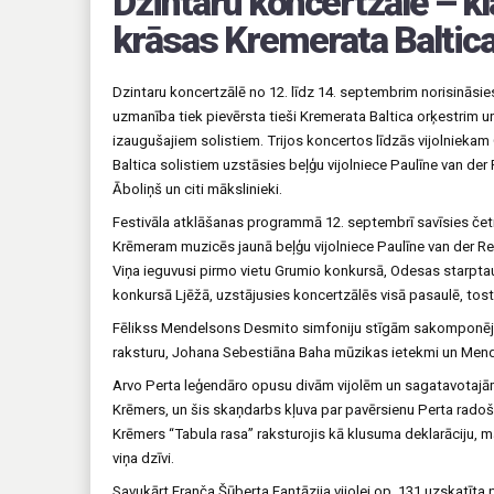
Dzintaru koncertzālē – k
krāsas Kremerata Baltica
Dzintaru koncertzālē no 12. līdz 14. septembrim norisināsie
uzmanība tiek pievērsta tieši Kremerata Baltica orķestrim
izaugušajiem solistiem. Trijos koncertos līdzās vijolniek
Baltica solistiem uzstāsies beļģu vijolniece Paulīne van der
Āboliņš un citi mākslinieki.
Festivāla atklāšanas programmā 12. septembrī savīsies čet
Krēmeram muzicēs jaunā beļģu vijolniece Paulīne van der R
Viņa ieguvusi pirmo vietu Grumio konkursā, Odesas starpta
konkursā Ljēžā, uzstājusies koncertzālēs visā pasaulē, tos
Fēlikss Mendelsons Desmito simfoniju stīgām sakomponēja 
raksturu, Johana Sebestiāna Baha mūzikas ietekmi un Men
Arvo Perta leģendāro opusu divām vijolēm un sagatavotajām 
Krēmers, un šis skaņdarbs kļuva par pavērsienu Perta radoš
Krēmers “Tabula rasa” raksturojis kā klusuma deklarāciju, m
viņa dzīvi.
Savukārt Franča Šūberta Fantāzija vijolei op. 131 uzskatīt