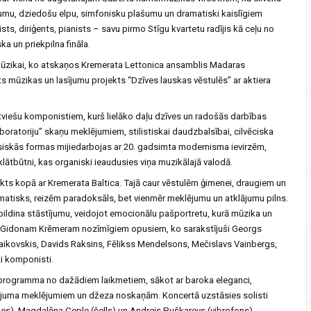
umu, dziedošu elpu, simfonisku plašumu un dramatiski kaislīgiem
, diriģents, pianists – savu pirmo Stīgu kvartetu radījis kā ceļu no
a un priekpilna fināla.
rmūzikai, ko atskaņos Kremerata Lettonica ansamblis Madaras
 mūzikas un lasījumu projekts ‘‘Dzīves lauskas vēstulēs’’ ar aktiera
atviešu komponistiem, kurš lielāko daļu dzīves un radošās darbības
oratoriju” skaņu meklējumiem, stilistiskai daudzbalsībai, cilvēciska
siskās formas mijiedarbojas ar 20. gadsimta modernisma ievirzēm,
lātbūtni, kas organiski ieaudusies viņa muzikālajā valodā.
ekts kopā ar Kremerata Baltica. Tajā caur vēstulēm ģimenei, draugiem un
matisks, reizēm paradoksāls, bet vienmēr meklējumu un atklājumu pilns.
ldina stāstījumu, veidojot emocionālu pašportretu, kurā mūzika un
 no Gidonam Krēmeram nozīmīgiem opusiem, ko sarakstījuši Georgs
aikovskis, Davids Raksins, Fēlikss Mendelsons, Mečislavs Vainbergs,
ti komponisti.
 programma no dažādiem laikmetiem, sākot ar baroka eleganci,
ējuma meklējumiem un džeza noskaņām. Koncertā uzstāsies solisti
les), Magdalēna Ceple (čells) un Andrejs Puškarevs (vibrofons).