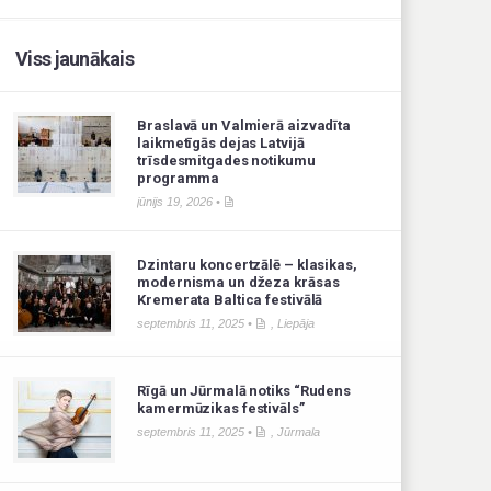
Viss jaunākais
Braslavā un Valmierā aizvadīta
laikmetīgās dejas Latvijā
trīsdesmitgades notikumu
programma
jūnijs 19, 2026 •
Dzintaru koncertzālē – klasikas,
modernisma un džeza krāsas
Kremerata Baltica festivālā
septembris 11, 2025 •
,
Liepāja
Rīgā un Jūrmalā notiks “Rudens
kamermūzikas festivāls”
septembris 11, 2025 •
,
Jūrmala