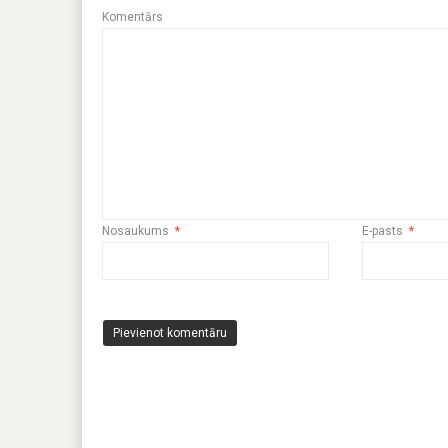
Komentārs
Nosaukums
*
E-pasts
*