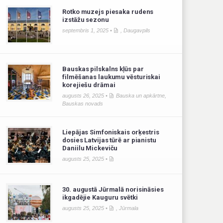
Rotko muzejs piesaka rudens
izstāžu sezonu
septembris 1, 2025 •
,
Daugavpils
Bauskas pilskalns kļūs par
filmēšanas laukumu vēsturiskai
korejiešu drāmai
augusts 26, 2025 •
Bauska un apkārtne
,
Bauskas novads
Liepājas Simfoniskais orķestris
dosies Latvijas tūrē ar pianistu
Daniilu Mickeviču
augusts 25, 2025 •
30. augustā Jūrmalā norisināsies
ikgadējie Kauguru svētki
augusts 25, 2025 •
,
Jūrmala