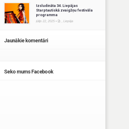
Izsludināta 34. Liepājas
Starptautiskā zvaigžņu festivāla
programma
jūlijs 22, 2025 •
,
Liepāja
Jaunākie komentāri
Seko mums Facebook