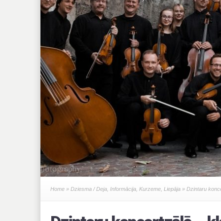
Home
»
Dziesma / Deja
,
Informācija
,
Kurzeme
,
Liepāja
» Dzintaru konce