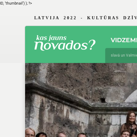
ID, 'thumbnail') ); ?>
L A T V I J A 2 0 2 2 - K U L T Ū R A S D Z Ī V
VIDZEM
jūnijs 19, 2026
Braslavā un Valmierā 
augusts 4, 2025
Jau 29. reizi Vidzem