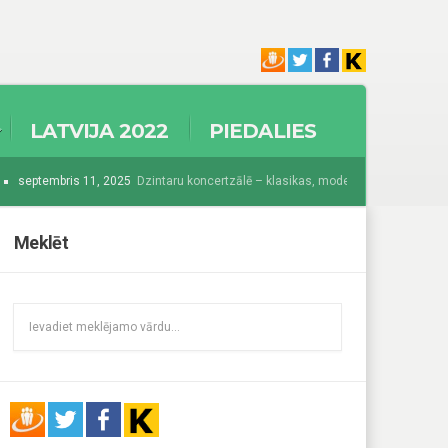
LATVIJA 2022
PIEDALIES
septembris 11, 2025
Dzintaru koncertzālē – klasikas, modernisma un džeza krās
025
Sākas Baltijā grandiozākais festivāls “Summer Sound 2025”
augusts 
Meklēt