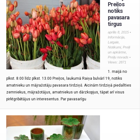
Preiļos
notiks
pavasara
tirgus
aprīlis 8, 2015 •
Informācija
,
Latgale
,
Notikumi
,
Preiļi
un apkārtne
,
Preiļu novads
•
Views: 2871
1. maijā no
plkst. 8.00 līdz plkst. 13.00 Preiļos, laukumā Raiņa bulvārī 19, notiks
amatnieku un mājražotāju pavasara tirdziņš. Aicinām tirdziņā piedalīties
zemniekus, mājražotājus, amatniekus un dārzkopjus, tāpat arī visus
pirktgribētājus un interesentus. Par pavasarīgu