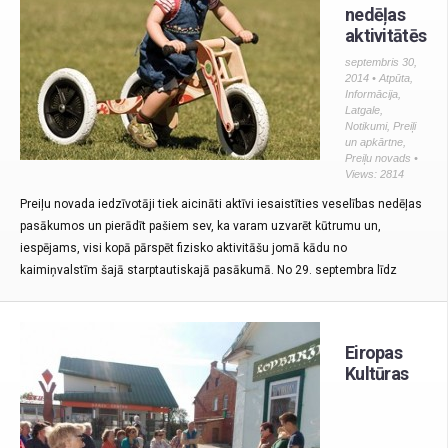
nedēļas
aktivitātēs
septembris 30,
2014 •
Atpūta
,
Informācija
,
Latgale
,
Notikumi
,
Preiļi
un apkārtne
,
Preiļu novads
•
Views: 2814
Preiļu novada iedzīvotāji tiek aicināti aktīvi iesaistīties veselības nedēļas
pasākumos un pierādīt pašiem sev, ka varam uzvarēt kūtrumu un,
iespējams, visi kopā pārspēt fizisko aktivitāšu jomā kādu no
kaimiņvalstīm šajā starptautiskajā pasākumā. No 29. septembra līdz
Eiropas
Kultūras