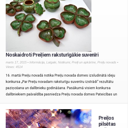
Noskaidroti Preiļiem raksturīgākie suvenīri
marts 17, 2015 •
Informācija
,
Latgale
,
Notikumi
,
Preiļi un apkārtne
,
Preiļu novads
•
Views: 4514
16. martā Preiļu novadā notika Preiļu novada domes izsludinātā ideju
konkursa „Par Preiļu novadam raksturīgu suvenīru izstrādi” rezultātu
paziņošana un dalībnieku godināšana. Pasākumā visiem konkursa
dalībniekiem pašvaldība pasniedza Preiļu novada domes Pateicības un
Preiļos
pilsētas