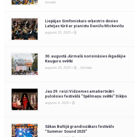
novads
Liepājas Simfoniskais orķestris dosies
Latvijas tūrē ar pianistu Daniilu Mickeviču
augusts 25, 2025 •
30. augustā Jūrmalā norisināsies ikgadējie
Kauguru svētki
augusts 25, 2025 •
,
Jūrmala
Jau 29. reizi Vidzemes amatierteātri
pulcēsies festivālā “Spēlmaņu svētki” Dikļos
augusts 4, 2025 •
Sākas Baltijā grandiozākais festivāls
“Summer Sound 2025”