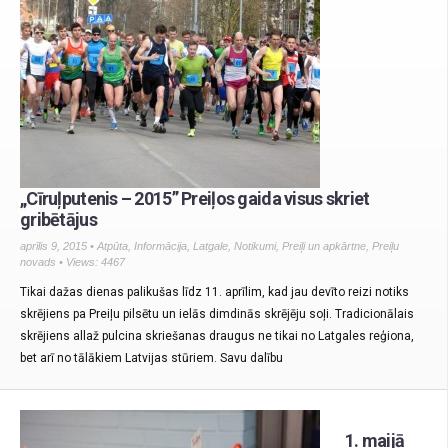
„Cīruļputenis – 2015” Preiļos gaida visus skriet
gribētājus
aprīlis 9, 2015 •
Atpūta
,
Informācija
,
Latgale
,
Notikumi
,
Preiļi un apkārtne
,
Preiļu
novads
• Views: 4467
Tikai dažas dienas palikušas līdz 11. aprīlim, kad jau devīto reizi notiks
skrējiens pa Preiļu pilsētu un ielās dimdinās skrējēju soļi. Tradicionālais
skrējiens allaž pulcina skriešanas draugus ne tikai no Latgales reģiona,
bet arī no tālākiem Latvijas stūriem. Savu dalību
1. maijā