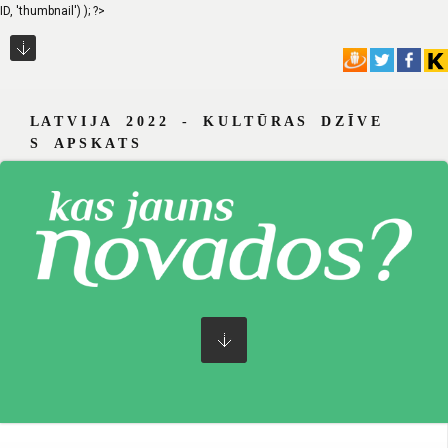
ID, 'thumbnail') ); ?>
L A T V I J A 2 0 2 2 - K U L T Ū R A S D Z Ī V E
S A P S K A T S