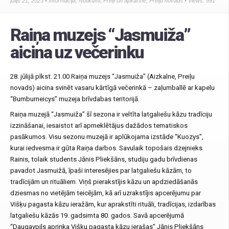
jūlijs 21, 2023 •
Informācija
,
Notikumi
,
Preiļi un apkārtne
,
Preiļu novads
• Views: 991
Raiņa muzejs “Jasmuiža”
aicina uz večerinku
28. jūlijā plkst. 21.00 Raiņa muzejs “Jasmuiža” (Aizkalne, Preiļu
novads) aicina svinēt vasaru kārtīgā večerinkā – zaļumballē ar kapelu
“Bumburneicys” muzeja brīvdabas teritorijā.
Raiņa muzejā “Jasmuiža” šī sezona ir veltīta latgaliešu kāzu tradīciju
izzināšanai, iesaistot arī apmeklētājus dažādos tematiskos
pasākumos. Visu sezonu muzejā ir aplūkojama izstāde “Kuozys”,
kurai iedvesma ir gūta Raiņa darbos. Savulaik topošais dzejnieks
Rainis, tolaik students Jānis Pliekšāns, studiju gadu brīvdienas
pavadot Jasmuižā, īpaši interesējies par latgaliešu kāzām, to
tradīcijām un rituāliem. Viņš pierakstījis kāzu un apdziedāšanās
dziesmas no vietējām teicējām, kā arī uzrakstījis apcerējumu par
Višķu pagasta kāzu ieražām, kur aprakstīti rituāli, tradīcijas, izdarības
latgaliešu kāzās 19. gadsimta 80. gados. Savā apcerējumā
“Daugavpils apriņķa Višķu pagasta kāzu ierašas” Jānis Pliekšāns