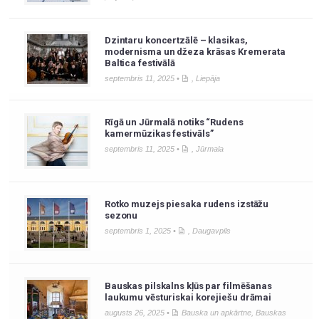
Dzintaru koncertzālē – klasikas,
modernisma un džeza krāsas Kremerata
Baltica festivālā
septembris 11, 2025 •
,
Liepāja
Rīgā un Jūrmalā notiks “Rudens
kamermūzikas festivāls”
septembris 11, 2025 •
,
Jūrmala
Rotko muzejs piesaka rudens izstāžu
sezonu
septembris 1, 2025 •
,
Daugavpils
Bauskas pilskalns kļūs par filmēšanas
laukumu vēsturiskai korejiešu drāmai
augusts 26, 2025 •
Bauska un apkārtne
,
Bauskas