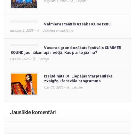
augusts 1, 2025 •
,
Liepāja
Valmieras teātris uzsāk 103. sezonu
augusts 1, 2025 •
,
Valmiera un apkārtne
Vasaras grandiozākais festivāls SUMMER
SOUND jau nākamajā nedēļā. Kas par to jāzina?
jūlijs 24, 2025 •
,
Liepāja
Izsludināta 34. Liepājas Starptautiskā
zvaigžņu festivāla programma
jūlijs 22, 2025 •
,
Liepāja
Jaunākie komentāri