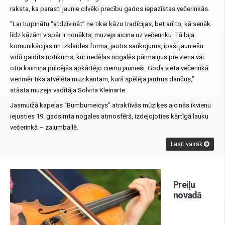
raksta, ka parasti jaunie cilvēki precību gados iepazīstas večerinkās.
“Lai turpinātu “atdzīvināt” ne tikai kāzu tradīcijas, bet arī to, kā senāk
līdz kāzām vispār ir nonākts, muzejs aicina uz večerinku. Tā bija
komunikācijas un izklaides forma, jautrs sarīkojums, īpaši jauniešu
vidū gaidīts notikums, kur nedēļas nogalēs pārmaiņus pie viena vai
otra kaimiņa pulcējās apkārtējo ciemu jaunieši. Goda vieta večerinkā
vienmēr tika atvēlēta muzikantam, kurš spēlēja jautrus dančus,”
stāsta muzeja vadītāja Solvita Kleinarte.
Jasmuižā kapelas “Bumburneicys” atraktīvās mūziķes aicinās ikvienu
iejusties 19. gadsimta nogales atmosfērā, izdejojoties kārtīgā lauku
večerinkā – zaļumballē.
Lasīt vairāk
Preiļu
novadā