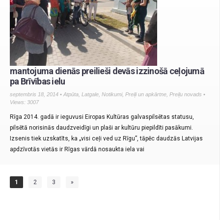
mantojuma dienās preilieši devās izzinošā ceļojumā
pa Brīvības ielu
septembris 18, 2014 •
Atpūta
,
Latgale
,
Notikumi
,
Preiļi un apkārtne
,
Preiļu novads
•
Views: 3007
Rīga 2014. gadā ir ieguvusi Eiropas Kultūras galvaspilsētas statusu,
pilsētā norisinās daudzveidīgi un plaši ar kultūru piepildīti pasākumi.
Izsenis tiek uzskatīts, ka „visi ceļi ved uz Rīgu”, tāpēc daudzās Latvijas
apdzīvotās vietās ir Rīgas vārdā nosaukta iela vai
1
2
3
»