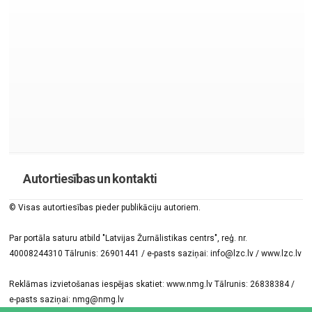
Autortiesības un kontakti
© Visas autortiesības pieder publikāciju autoriem.
Par portāla saturu atbild "Latvijas Žurnālistikas centrs", reģ. nr.
40008244310 Tālrunis: 26901441 / e-pasts saziņai: info@lzc.lv / www.lzc.lv
Reklāmas izvietošanas iespējas skatiet: www.nmg.lv Tālrunis: 26838384 /
e-pasts saziņai: nmg@nmg.lv