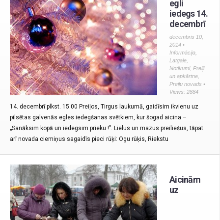
egli
iedegs 14.
decembrī
decembris 10,
2014 •
Informācija
,
Latgale
,
Notikumi
,
Preiļi
un apkārtne
,
Preiļu novads
•
Views: 2884
14. decembrī plkst. 15.00 Preiļos, Tirgus laukumā, gaidīsim ikvienu uz
pilsētas galvenās egles iedegšanas svētkiem, kur šogad aicina –
„Sanāksim kopā un iedegsim prieku !”. Lielus un mazus preiliešus, tāpat
arī novada ciemiņus sagaidīs pieci rūķi: Ogu rūķis, Riekstu
Aicinām
uz