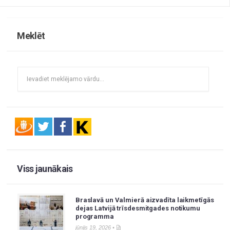
Meklēt
Viss jaunākais
Braslavā un Valmierā aizvadīta laikmetīgās
dejas Latvijā trīsdesmitgades notikumu
programma
jūnijs 19, 2026 •