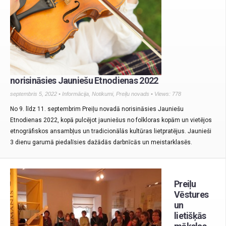
norisināsies Jauniešu Etnodienas 2022
septembris 5, 2022 •
Informācija
,
Notikumi
,
Preiļu novads
• Views: 778
No 9. līdz 11. septembrim Preiļu novadā norisināsies Jauniešu
Etnodienas 2022, kopā pulcējot jauniešus no folkloras kopām un vietējos
etnogrāfiskos ansambļus un tradicionālās kultūras lietpratējus. Jaunieši
3 dienu garumā piedalīsies dažādās darbnīcās un meistarklasēs.
Preiļu
Vēstures
un
lietišķās