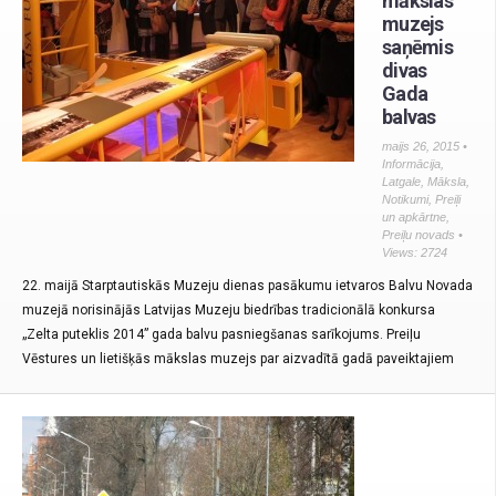
mākslas
muzejs
saņēmis
divas
Gada
balvas
maijs 26, 2015 •
Informācija
,
Latgale
,
Māksla
,
Notikumi
,
Preiļi
un apkārtne
,
Preiļu novads
•
Views: 2724
22. maijā Starptautiskās Muzeju dienas pasākumu ietvaros Balvu Novada
muzejā norisinājās Latvijas Muzeju biedrības tradicionālā konkursa
„Zelta puteklis 2014” gada balvu pasniegšanas sarīkojums. Preiļu
Vēstures un lietišķās mākslas muzejs par aizvadītā gadā paveiktajiem