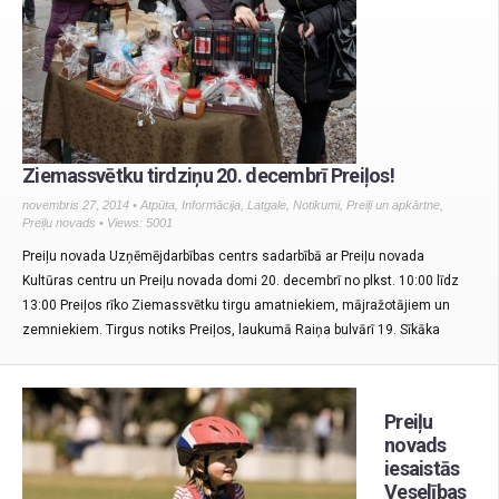
Ziemassvētku tirdziņu 20. decembrī Preiļos!
novembris 27, 2014 •
Atpūta
,
Informācija
,
Latgale
,
Notikumi
,
Preiļi un apkārtne
,
Preiļu novads
• Views: 5001
Preiļu novada Uzņēmējdarbības centrs sadarbībā ar Preiļu novada
Kultūras centru un Preiļu novada domi 20. decembrī no plkst. 10:00 līdz
13:00 Preiļos rīko Ziemassvētku tirgu amatniekiem, mājražotājiem un
zemniekiem. Tirgus notiks Preiļos, laukumā Raiņa bulvārī 19. Sīkāka
Preiļu
novads
iesaistās
Veselības