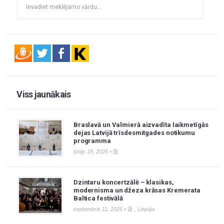
Viss jaunākais
Braslavā un Valmierā aizvadīta laikmetīgās
dejas Latvijā trīsdesmitgades notikumu
programma
jūnijs 19, 2026 •
Dzintaru koncertzālē – klasikas,
modernisma un džeza krāsas Kremerata
Baltica festivālā
septembris 11, 2025 •
,
Liepāja