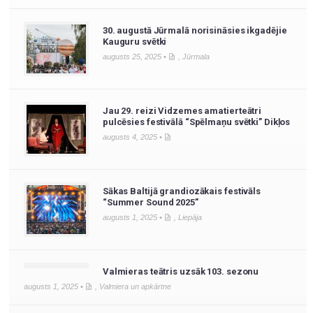
30. augustā Jūrmalā norisināsies ikgadējie
Kauguru svētki
augusts 25, 2025 •
,
Jūrmala
Jau 29. reizi Vidzemes amatierteātri
pulcēsies festivālā “Spēlmaņu svētki” Dikļos
augusts 4, 2025 •
Sākas Baltijā grandiozākais festivāls
“Summer Sound 2025”
augusts 1, 2025 •
,
Liepāja
Valmieras teātris uzsāk 103. sezonu
augusts 1, 2025 •
,
Valmiera un apkārtne