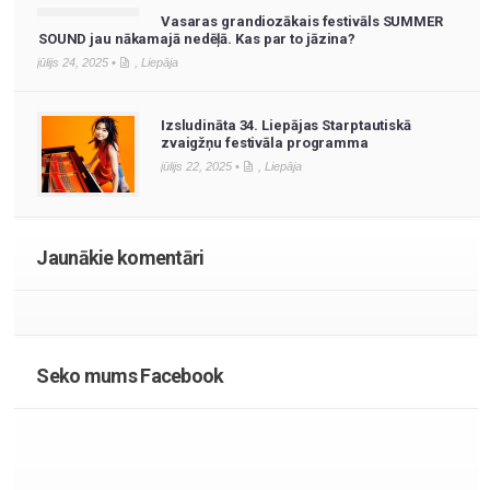
Vasaras grandiozākais festivāls SUMMER
SOUND jau nākamajā nedēļā. Kas par to jāzina?
jūlijs 24, 2025 •
,
Liepāja
Izsludināta 34. Liepājas Starptautiskā
zvaigžņu festivāla programma
jūlijs 22, 2025 •
,
Liepāja
Jaunākie komentāri
Seko mums Facebook