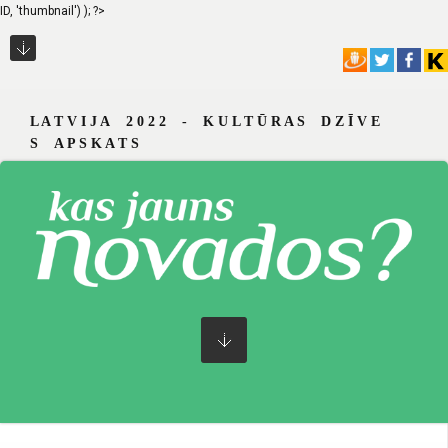
ID, 'thumbnail') ); ?>
L A T V I J A 2 0 2 2 - K U L T Ū R A S D Z Ī V E
S A P S K A T S