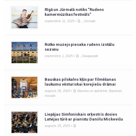
Rīgā un Jūrmalā notiks “Rudens
kamermūzikas festivāls”
septembris 11, 2025 •
,
Jūrmala
Rotko muzejs piesaka rudens izstāžu
sezonu
septembris 1, 2025 •
,
Daugavpils
Bauskas pilskalns kļūs par filmēšanas
laukumu vēsturiskai korejiešu drāmai
augusts 26, 2025 •
Bauska un apkārtne
,
Bauskas
novads
Liepājas Simfoniskais orķestris dosies
Latvijas tūrē ar pianistu Daniilu Mickeviču
augusts 25, 2025 •