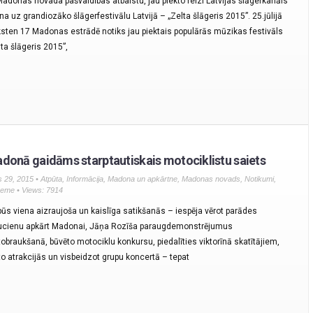
Madonas novada pašvaldības atbalstu, jau piekto reizi Latvijas šlāgerkanāls
ina uz grandiozāko šlāgerfestivālu Latvijā – „Zelta šlāgeris 2015”. 25.jūlijā
ksten 17 Madonas estrādē notiks jau piektais populārās mūzikas festivāls
lta šlāgeris 2015”,
donā gaidāms starptautiskais motociklistu saiets
js 29, 2015 •
Atpūta
,
Informācija
,
Madona un apkārtne
,
Madonas novads
,
Notikumi
,
zeme
• Views: 7914
būs viena aizraujoša un kaislīga satikšanās – iespēja vērot parādes
ucienu apkārt Madonai, Jāņa Rozīša paraugdemonstrējumus
obraukšanā, būvēto motociklu konkursu, piedalīties viktorīnā skatītājiem,
o atrakcijās un visbeidzot grupu koncertā – tepat