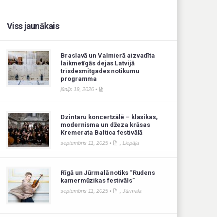
Viss jaunākais
Braslavā un Valmierā aizvadīta
laikmetīgās dejas Latvijā
trīsdesmitgades notikumu
programma
jūnijs 19, 2026 •
Dzintaru koncertzālē – klasikas,
modernisma un džeza krāsas
Kremerata Baltica festivālā
septembris 11, 2025 •
,
Liepāja
Rīgā un Jūrmalā notiks “Rudens
kamermūzikas festivāls”
septembris 11, 2025 •
,
Jūrmala