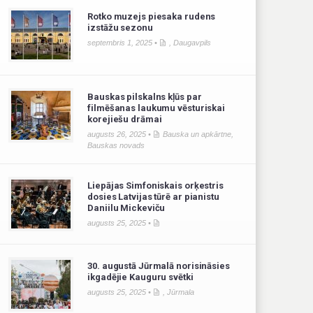
Rotko muzejs piesaka rudens
izstāžu sezonu
septembris 1, 2025 •
,
Daugavpils
Bauskas pilskalns kļūs par
filmēšanas laukumu vēsturiskai
korejiešu drāmai
augusts 26, 2025 •
Bauska un apkārtne
,
Bauskas novads
Liepājas Simfoniskais orķestris
dosies Latvijas tūrē ar pianistu
Daniilu Mickeviču
augusts 25, 2025 •
30. augustā Jūrmalā norisināsies
ikgadējie Kauguru svētki
augusts 25, 2025 •
,
Jūrmala