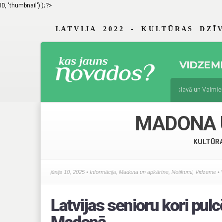
ID, 'thumbnail') ); ?>
L A T V I J A 2 0 2 2 - K U L T Ū R A S D Z Ī V
VIDZEM
jūnijs 19, 2026
Braslavā un Valmierā a
augusts 4, 2025
Jau 29. reizi Vidzemes
MADONA 
KULTŪR
jūnijs 10, 2025 •
Informācija
,
Madona un apkārtne
,
Notikumi
,
Vidzeme
• 
Latvijas senioru kori pul