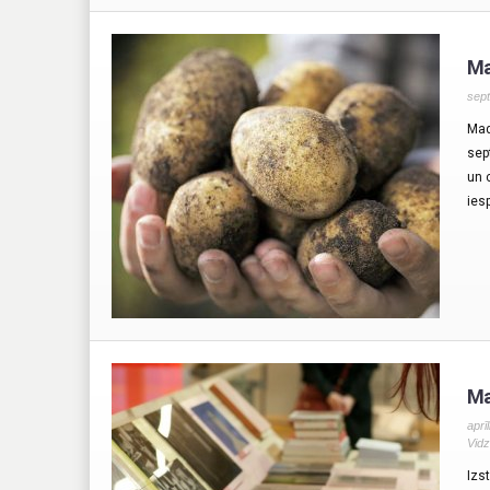
Ma
sept
Mad
sep
un 
ies
Ma
aprī
Vid
Izs