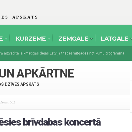
 E S A P S K A T S
E
KURZEME
ZEMGALE
LATGALE
izvadīta laikmetīgās dejas Latvijā trīsdesmitgades notikumu programma
s
 amatierteātri pulcēsies festivālā “Spēlmaņu svētki” Dikļos
augusts 1, 20
UN APKĀRTNE
AS DZĪVES APSKATS
Views: 561
cēsies brīvdabas koncertā