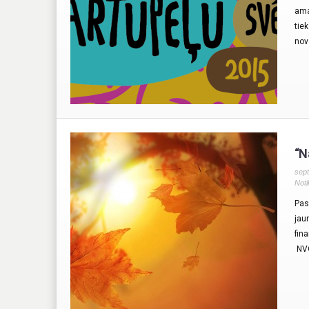
ama
tie
nov
“N
sept
Noti
Pas
jau
fin
NVO