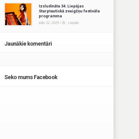
Izsludināta 34. Liepājas
Starptautiskā zvaigžņu festivāla
programma
jūlijs 22, 2025 •
,
Liepāja
Jaunākie komentāri
Seko mums Facebook