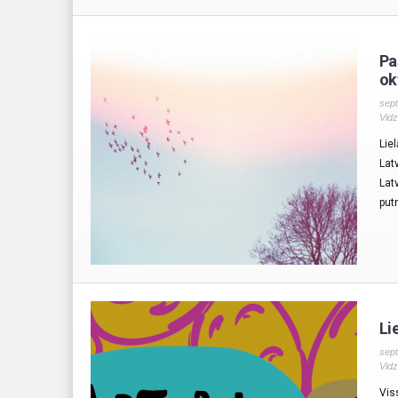
Pa
ok
sept
Vid
Lie
Lat
Latv
put
Li
sept
Vid
Vis