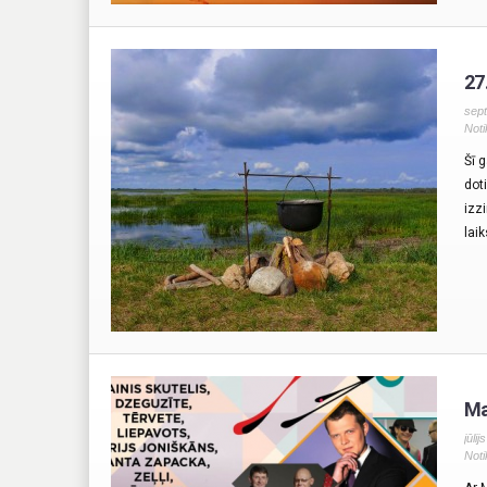
27
sept
Noti
Šī 
dot
izz
lai
Ma
jūli
Noti