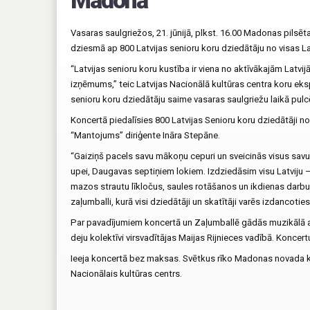
Madonā
Vasaras saulgriežos, 21. jūnijā, plkst. 16.00 Madonas pilsē
dziesmā ap 800 Latvijas senioru koru dziedātāju no visas La
“Latvijas senioru koru kustība ir viena no aktīvākajām Latvi
izņēmums,” teic Latvijas Nacionālā kultūras centra koru e
senioru koru dziedātāju saime vasaras saulgriežu laikā pul
Koncertā piedalīsies 800 Latvijas Senioru koru dziedātāji n
“Mantojums” diriģente Ināra Stepāne.
“Gaiziņš pacels savu mākoņu cepuri un sveicinās visus savu
upei, Daugavas septiņiem lokiem. Izdziedāsim visu Latviju – 
mazos strautu līkločus, saules rotāšanos un ikdienas darbu
zaļumballi, kurā visi dziedātāji un skatītāji varēs izdancotie
Par pavadījumiem koncertā un Zaļumballē gādās muzikālā 
deju kolektīvi virsvadītājas Maijas Rijnieces vadībā. Koncer
Ieeja koncertā bez maksas. Svētkus rīko Madonas novada k
Nacionālais kultūras centrs.