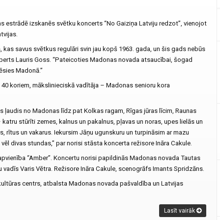
tas estrādē izskanēs svētku koncerts “No Gaiziņa Latviju redzot”, vienojot
tvijas.
jā, kas savus svētkus regulāri svin jau kopš 1963. gada, un šis gads nebūs
ksperts Lauris Goss. “Pateicoties Madonas novada atsaucībai, šogad
cēsies Madonā.”
o 40 koriem, mākslinieciskā vadītāja – Madonas senioru kora
s ļaudis no Madonas līdz pat Kolkas ragam, Rīgas jūras līcim, Raunas
katru stūrīti zemes, kalnus un pakalnus, pļavas un noras, upes lielās un
s, rītus un vakarus. Iekursim Jāņu ugunskuru un turpināsim ar mazu
s vēl divas stundas,” par norisi stāsta koncerta režisore Ināra Cakule.
apvienība “Amber”. Koncertu norisi papildinās Madonas novada Tautas
tu vadīs Varis Vētra. Režisore Ināra Cakule, scenogrāfs Imants Spridzāns.
ultūras centrs, atbalsta Madonas novada pašvaldība un Latvijas
Lasīt vairāk