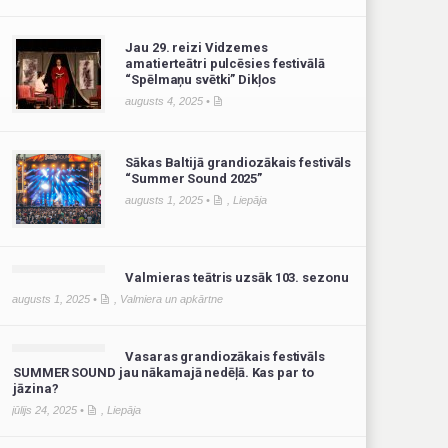
Jau 29. reizi Vidzemes
amatierteātri pulcēsies festivālā
“Spēlmaņu svētki” Dikļos
augusts 4, 2025 •
Sākas Baltijā grandiozākais festivāls
“Summer Sound 2025”
augusts 1, 2025 •
,
Liepāja
Valmieras teātris uzsāk 103. sezonu
augusts 1, 2025 •
,
Valmiera un apkārtne
Vasaras grandiozākais festivāls
SUMMER SOUND jau nākamajā nedēļā. Kas par to
jāzina?
jūlijs 24, 2025 •
,
Liepāja