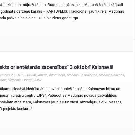
tniekiem un mājražotājiem. Rudens ir ražas laiks. Madonā šajā laikā īpaši
k godināts dārzeņu karalis – KARTUPELIS. Tradicionāli jau 17.reizi Madonas
ada pašvaldība aicina uz lielo rudens gadatirgu
akts orientēšanās sacensības” 3.oktobrī Kalsnavā!
embris 29, 2015 •
Aktuāli
,
Atpūta
,
Informācija
,
Madona un apkārtne
,
Madonas novads
,
kumi
,
Vidzeme
• Views: 3357
ākumu piedāvā biedrība „Kalsnavas jaunieši” kopā ar Kalsnavas bērnu un
niešu iniciatīvu centru „UP’s”. Pateicoties Madonas novada pašvaldības
ansiālam atbalstam, Kalsnavas jaunieši un viesi aizvadījuši aktīvu vasaru,
 projektu konkursā