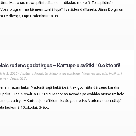
tāma Madonas novadpētniecības un mākslas muzejā. To papildinās
lītības programma bērniem „Lielā lupa”. Izstādes dalībnieki: Jānis Borgs un
ra Feldberga, Līga Lindenbauma un
elais rudens gadatirgus – Kartupeļu svētki 10.oktobrī!
bris 1, 2015 •
Atpūta
,
Informācija
,
Madona un apkārtne
,
Madonas novads
,
Notikumi
,
zeme
• Views: 3125
ens ir ražas laiks. Madonā šajā laikā īpaši tiek godināts dārzeņu karalis –
tupelis. Tradicionāli jau 17.reizi Madonas novada pašvaldība aicina uz lielo
ens gadatirgu – Kartupeļu svētkiem, ka šogad notiks Madonas centrālajā
eta laukumā 10.oktobrī. Svētku