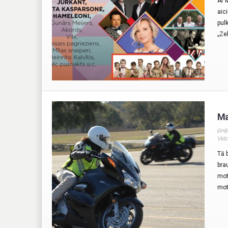
Ar 
aic
pul
„Ze
Ma
jūni
Vid
Tā 
bra
mot
mot