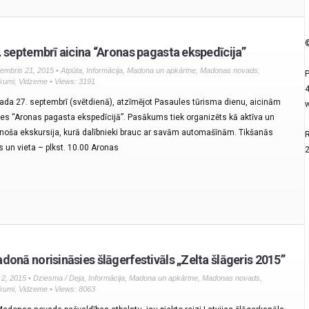
©
. septembrī aicina “Aronas pagasta ekspedīcija”
embris 21, 2015 •
Atpūta
,
Informācija
,
Madona un apkārtne
,
Madonas novads
,
P
kumi
,
Vidzeme
• Views: 3191
4
gada 27. septembrī (svētdienā), atzīmējot Pasaules tūrisma dienu, aicinām
w
ies “Aronas pagasta ekspedīcijā”. Pasākums tiek organizēts kā aktīva un
inoša ekskursija, kurā dalībnieki brauc ar savām automašīnām. Tikšanās
R
ks un vieta – plkst. 10.00 Aronas
donā norisināsies šlāgerfestivāls „Zelta šlāgeris 2015”
js 2, 2015 •
Dziesma / Deja
,
Informācija
,
Madona un apkārtne
,
Madonas novads
,
kumi
,
Vidzeme
• Views: 8063