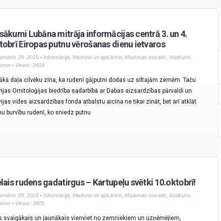
sākumi Lubāna mitrāja informācijas centrā 3. un 4.
tobrī Eiropas putnu vērošanas dienu ietvaros
embris 29, 2015 •
Informācija
,
Madona un apkārtne
,
Madonas novads
,
Notikumi
,
zeme
• Views: 3419
lākā daļa cilvēku zina, ka rudenī gājputni dodas uz siltajām zemēm. Taču
vijas Ornitoloģijas biedrība sadarbībā ar Dabas aizsardzības pārvaldi un
ijas vides aizsardzības fonda atbalstu aicina ne tikai zināt, bet arī atklāt
nu burvību rudenī, ko sniedz putnu
elais rudens gadatirgus – Kartupeļu svētki 10.oktobrī!
embris 29, 2015 •
Informācija
,
Madona un apkārtne
,
Madonas novads
,
Notikumi
,
zeme
• Views: 3805
s svaigākais un jaunākais vienviet no zemniekiem un uzņēmējiem,