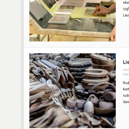
ska
izg
Lau
Li
okto
Vid
Rud
Kar
rud
Sai