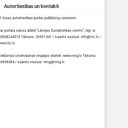
Autortiesības un kontakti
 Visas autortiesības pieder publikāciju autoriem.
ar portāla saturu atbild "Latvijas Žurnālistikas centrs", reģ. nr.
0008244310 Tālrunis: 26901441 / e-pasts saziņai: info@lzc.lv /
ww.lzc.lv
eklāmas izvietošanas iespējas skatiet: www.nmg.lv Tālrunis:
26838384 / e-pasts saziņai: nmg@nmg.lv