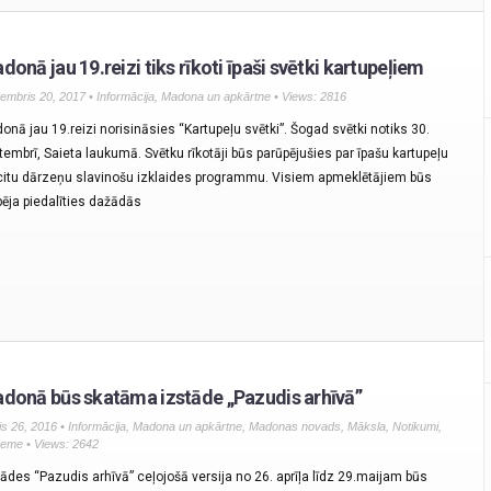
donā jau 19.reizi tiks rīkoti īpaši svētki kartupeļiem
embris 20, 2017 •
Informācija
,
Madona un apkārtne
• Views: 2816
onā jau 19.reizi norisināsies “Kartupeļu svētki”. Šogad svētki notiks 30.
tembrī, Saieta laukumā. Svētku rīkotāji būs parūpējušies par īpašu kartupeļu
citu dārzeņu slavinošu izklaides programmu. Visiem apmeklētājiem būs
pēja piedalīties dažādās
donā būs skatāma izstāde „Pazudis arhīvā”
lis 26, 2016 •
Informācija
,
Madona un apkārtne
,
Madonas novads
,
Māksla
,
Notikumi
,
zeme
• Views: 2642
tādes “Pazudis arhīvā” ceļojošā versija no 26. aprīļa līdz 29.maijam būs