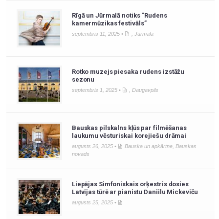
Rīgā un Jūrmalā notiks “Rudens
kamermūzikas festivāls”
septembris 11, 2025 •
,
Jūrmala
Rotko muzejs piesaka rudens izstāžu
sezonu
septembris 1, 2025 •
,
Daugavpils
Bauskas pilskalns kļūs par filmēšanas
laukumu vēsturiskai korejiešu drāmai
augusts 26, 2025 •
Bauska un apkārtne
,
Bauskas
novads
Liepājas Simfoniskais orķestris dosies
Latvijas tūrē ar pianistu Daniilu Mickeviču
augusts 25, 2025 •