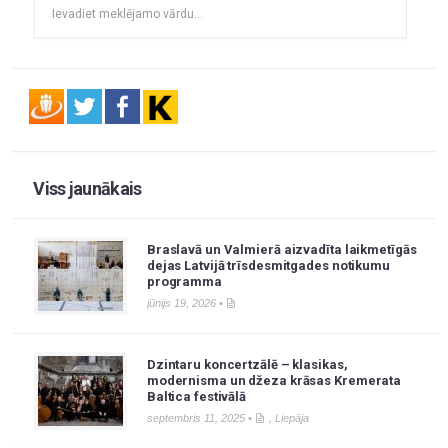
Viss jaunākais
Braslavā un Valmierā aizvadīta laikmetīgās
dejas Latvijā trīsdesmitgades notikumu
programma
jūnijs 19, 2026 •
Dzintaru koncertzālē – klasikas,
modernisma un džeza krāsas Kremerata
Baltica festivālā
septembris 11, 2025 •
,
Liepāja