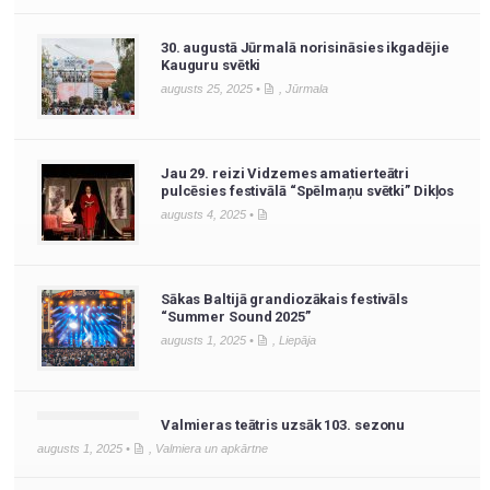
30. augustā Jūrmalā norisināsies ikgadējie
Kauguru svētki
augusts 25, 2025 •
,
Jūrmala
Jau 29. reizi Vidzemes amatierteātri
pulcēsies festivālā “Spēlmaņu svētki” Dikļos
augusts 4, 2025 •
Sākas Baltijā grandiozākais festivāls
“Summer Sound 2025”
augusts 1, 2025 •
,
Liepāja
Valmieras teātris uzsāk 103. sezonu
augusts 1, 2025 •
,
Valmiera un apkārtne