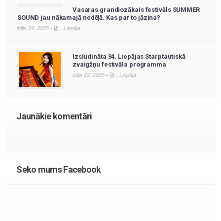
Vasaras grandiozākais festivāls SUMMER
SOUND jau nākamajā nedēļā. Kas par to jāzina?
jūlijs 24, 2025 •
,
Liepāja
Izsludināta 34. Liepājas Starptautiskā
zvaigžņu festivāla programma
jūlijs 22, 2025 •
,
Liepāja
Jaunākie komentāri
Seko mums Facebook