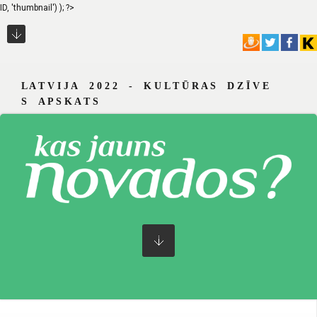
ID, 'thumbnail') ); ?>
L A T V I J A 2 0 2 2 - K U L T Ū R A S D Z Ī V E
S A P S K A T S