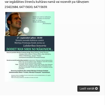
var iegādāties Strenču kultūras namā vai rezervēt pa tālruņiem:
25422684; 64715630; 64715659.
Lasīt vairāk