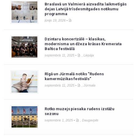
Braslavā un Valmierā aizvadīta laikmetīgās
dejas Latvijā trīsdesmitgades notikumu
programma
jūnijs 19, 2026 •
Dzintaru koncertzālē – klasikas,
modernisma un džeza krāsas Kremerata
Baltica festivālā
septembris 11, 2025 •
,
Liepāja
Rīgā un Jūrmalā notiks “Rudens
kamermūzikas festivāls”
septembris 11, 2025 •
,
Jūrmala
Rotko muzejs piesaka rudens izstāžu
sezonu
septembris 1, 2025 •
,
Daugavpils