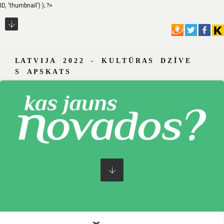
ID, 'thumbnail') ); ?>
L A T V I J A 2 0 2 2 - K U L T Ū R A S D Z Ī V E
S A P S K A T S