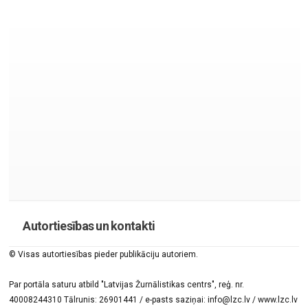
Autortiesības un kontakti
© Visas autortiesības pieder publikāciju autoriem.
Par portāla saturu atbild "Latvijas Žurnālistikas centrs", reģ. nr.
40008244310 Tālrunis: 26901441 / e-pasts saziņai: info@lzc.lv / www.lzc.lv