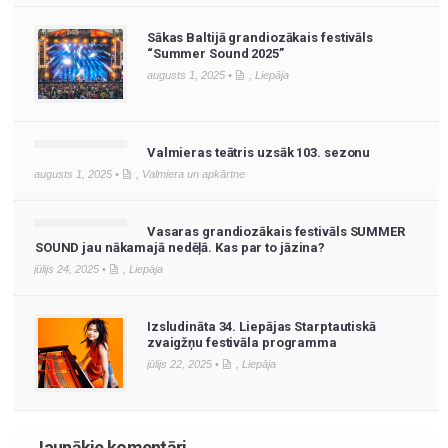
Sākas Baltijā grandiozākais festivāls
“Summer Sound 2025”
augusts 1, 2025 •
,
Liepāja
Valmieras teātris uzsāk 103. sezonu
augusts 1, 2025 •
,
Valmiera un apkārtne
Vasaras grandiozākais festivāls SUMMER
SOUND jau nākamajā nedēļā. Kas par to jāzina?
jūlijs 24, 2025 •
,
Liepāja
Izsludināta 34. Liepājas Starptautiskā
zvaigžņu festivāla programma
jūlijs 22, 2025 •
,
Liepāja
Jaunākie komentāri