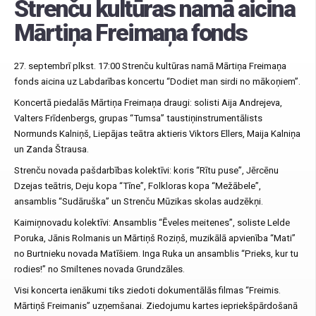
Strenču kultūras namā aicina
Mārtiņa Freimaņa fonds
27. septembrī plkst. 17:00 Strenču kultūras namā Mārtiņa Freimaņa
fonds aicina uz Labdarības koncertu “Dodiet man sirdi no mākoņiem”.
Koncertā piedalās Mārtiņa Freimaņa draugi: solisti Aija Andrejeva,
Valters Frīdenbergs, grupas “Tumsa” taustiņinstrumentālists
Normunds Kalniņš, Liepājas teātra aktieris Viktors Ellers, Maija Kalniņa
un Zanda Štrausa.
Strenču novada pašdarbības kolektīvi: koris “Rītu puse”, Jērcēnu
Dzejas teātris, Deju kopa “Tīne”, Folkloras kopa “Mežābele”,
ansamblis “Sudāruška” un Strenču Mūzikas skolas audzēkņi.
Kaimiņnovadu kolektīvi: Ansamblis “Ēveles meitenes”, soliste Lelde
Poruka, Jānis Rolmanis un Mārtiņš Roziņš, muzikālā apvienība “Mati”
no Burtnieku novada Matīšiem. Inga Ruka un ansamblis “Prieks, kur tu
rodies!” no Smiltenes novada Grundzāles.
Visi koncerta ienākumi tiks ziedoti dokumentālās filmas “Freimis.
Mārtiņš Freimanis” uzņemšanai. Ziedojumu kartes iepriekšpārdošanā