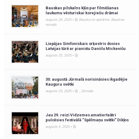
Bauskas pilskalns kļūs par filmēšanas
laukumu vēsturiskai korejiešu drāmai
augusts 26, 2025 •
Bauska un apkārtne
,
Bauskas
novads
Liepājas Simfoniskais orķestris dosies
Latvijas tūrē ar pianistu Daniilu Mickeviču
augusts 25, 2025 •
30. augustā Jūrmalā norisināsies ikgadējie
Kauguru svētki
augusts 25, 2025 •
,
Jūrmala
Jau 29. reizi Vidzemes amatierteātri
pulcēsies festivālā “Spēlmaņu svētki” Dikļos
augusts 4, 2025 •