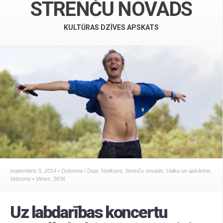
STRENČU NOVADS
KULTŪRAS DZĪVES APSKATS
septembris 5, 2014 •
Dziesma / Deja
,
Notikumi
,
Strenču novads
,
Valka un apkārtne
,
Vidzeme
• Views: 3636
Uz labdarības koncertu