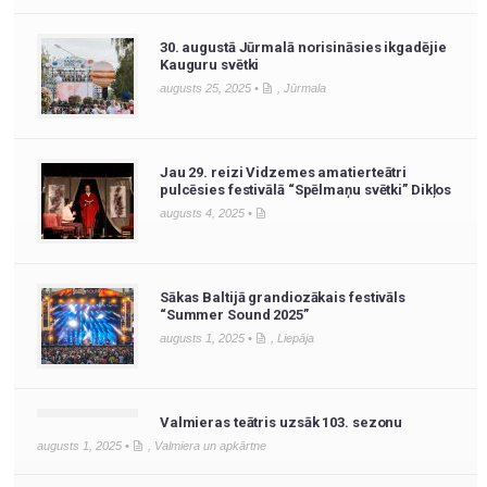
30. augustā Jūrmalā norisināsies ikgadējie
Kauguru svētki
augusts 25, 2025 •
,
Jūrmala
Jau 29. reizi Vidzemes amatierteātri
pulcēsies festivālā “Spēlmaņu svētki” Dikļos
augusts 4, 2025 •
Sākas Baltijā grandiozākais festivāls
“Summer Sound 2025”
augusts 1, 2025 •
,
Liepāja
Valmieras teātris uzsāk 103. sezonu
augusts 1, 2025 •
,
Valmiera un apkārtne