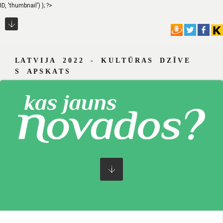
ID, 'thumbnail') ); ?>
L A T V I J A 2 0 2 2 - K U L T Ū R A S D Z Ī V E
S A P S K A T S