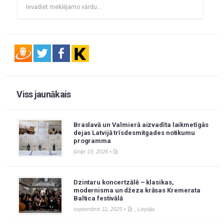
Viss jaunākais
Braslavā un Valmierā aizvadīta laikmetīgās
dejas Latvijā trīsdesmitgades notikumu
programma
jūnijs 19, 2026 •
Dzintaru koncertzālē – klasikas,
modernisma un džeza krāsas Kremerata
Baltica festivālā
septembris 11, 2025 •
,
Liepāja