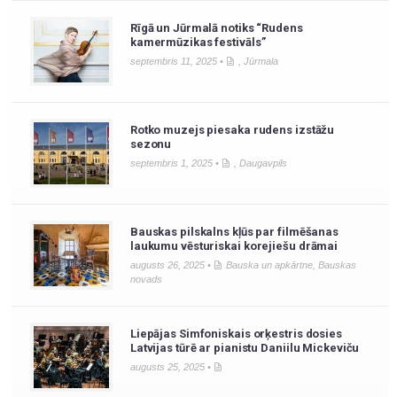
Rīgā un Jūrmalā notiks “Rudens
kamermūzikas festivāls”
septembris 11, 2025 •
,
Jūrmala
Rotko muzejs piesaka rudens izstāžu
sezonu
septembris 1, 2025 •
,
Daugavpils
Bauskas pilskalns kļūs par filmēšanas
laukumu vēsturiskai korejiešu drāmai
augusts 26, 2025 •
Bauska un apkārtne
,
Bauskas
novads
Liepājas Simfoniskais orķestris dosies
Latvijas tūrē ar pianistu Daniilu Mickeviču
augusts 25, 2025 •