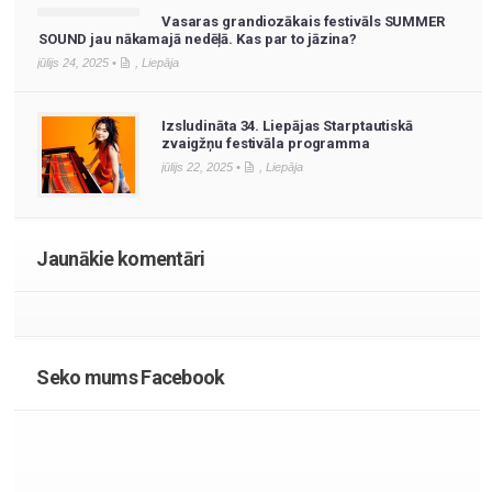
Vasaras grandiozākais festivāls SUMMER
SOUND jau nākamajā nedēļā. Kas par to jāzina?
jūlijs 24, 2025 •
,
Liepāja
Izsludināta 34. Liepājas Starptautiskā
zvaigžņu festivāla programma
jūlijs 22, 2025 •
,
Liepāja
Jaunākie komentāri
Seko mums Facebook