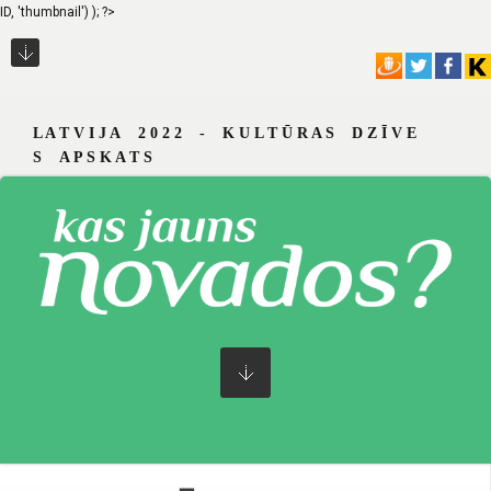
ID, 'thumbnail') ); ?>
L A T V I J A 2 0 2 2 - K U L T Ū R A S D Z Ī V E
S A P S K A T S