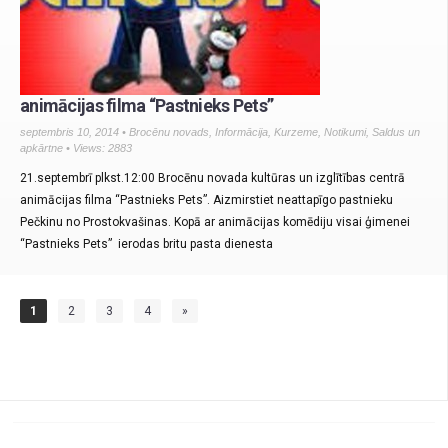
animācijas filma “Pastnieks Pets”
septembris 10, 2014 •
Brocēnu novads
,
Informācija
,
Kurzeme
,
Notikumi
,
Saldus un
apkārtne
• Views: 2883
21.septembrī plkst.12:00 Brocēnu novada kultūras un izglītības centrā
animācijas filma “Pastnieks Pets”. Aizmirstiet neattapīgo pastnieku
Pečkinu no Prostokvašinas. Kopā ar animācijas komēdiju visai ģimenei
“Pastnieks Pets” ierodas britu pasta dienesta
1
2
3
4
»