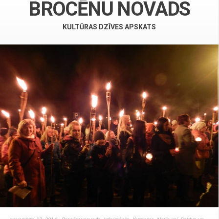
BROCĒNU NOVADS
KULTŪRAS DZĪVES APSKATS