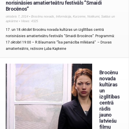
norisināsies amatierteātru festivāls “Smaidi
Brocēnos”
oktobris 7, 2014 •
Brocēnu novads
,
Informācija
,
Kurzeme
,
Notikumi
,
Saldus un
apkārtne
• Views: 4325
17. un 18.oktobrī Brocēnu novada kultūras un izglītības centrā
norisināsies amatierteātru festivāls “Smaidi Brocēnos”. Programmā:
17.oktobrī 19:00 – R.Blaumanis “Īsa pamācība mīlēšanā” – Druvas
amatierteātris, režisore Ļuba Kapteine
Brocēnu
novada
kultūras
un
izglītības
centrā
rādīs
jauno
latviešu
filmu