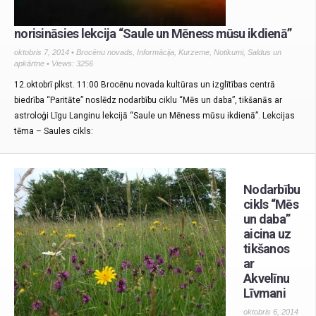
norisināsies lekcija “Saule un Mēness mūsu ikdienā”
oktobris 7, 2014 •
Brocēnu novads
,
Informācija
,
Kurzeme
,
Notikumi
,
Saldus un
apkārtne
• Views: 3256
12.oktobrī plkst. 11:00 Brocēnu novada kultūras un izglītības centrā
biedrība “Paritāte” noslēdz nodarbību ciklu “Mēs un daba”, tikšanās ar
astroloģi Līgu Langinu lekcijā “Saule un Mēness mūsu ikdienā”. Lekcijas
tēma – Saules cikls:
Nodarbību
cikls “Mēs
un daba”
aicina uz
tikšanos
ar
Akvelīnu
Līvmani
oktobris 6, 2014