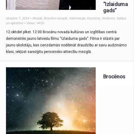
“Izlaiduma
gads”
oktobris 7, 2014 •
Aktuāli
,
Brocēnu novads
,
Informācija
,
Kurzeme
,
Notikumi
,
Saldus
un apkārtne
• Views: 4416
12.oktobrī plkst. 12:00 Brocēnu novada kultūras un izglītības centrā
demonstrēs jauno latviešu filmu “Izlaiduma gads”. Filma ir stāsts par
jauno skolotāju, kas cenzdamās nodibināt draudzību ar savu audzināmo
klasi, iekļūst sarežģītu personisko attiecību mezglā.
Brocēnos