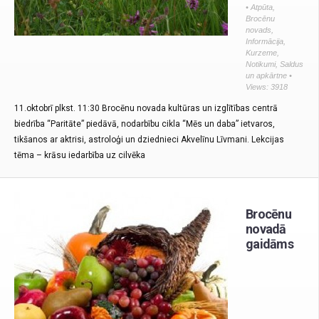
•
Atpūta
,
Brocēnu
novads
,
Informācija
,
Kurzeme
,
Notikumi
,
Saldus
un apkārtne
•
Views: 3918
11.oktobrī plkst. 11:30 Brocēnu novada kultūras un izglītības centrā
biedrība “Paritāte” piedāvā, nodarbību cikla “Mēs un daba” ietvaros,
tikšanos ar aktrisi, astroloģi un dziednieci Akvelīnu Līvmani. Lekcijas
tēma – krāsu iedarbība uz cilvēka
Brocēnu
novadā
gaidāms