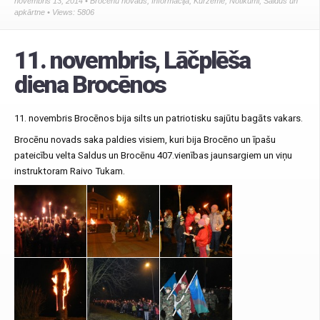
novembris 13, 2014 •
Brocēnu novads
,
Informācija
,
Kurzeme
,
Notikumi
,
Saldus un
apkārtne
• Views: 5806
11. novembris, Lāčplēša
diena Brocēnos
11. novembris Brocēnos bija silts un patriotisku sajūtu bagāts vakars.
Brocēnu novads saka paldies visiem, kuri bija Brocēno un īpašu
pateicību velta Saldus un Brocēnu 407.vienības jaunsargiem un viņu
instruktoram Raivo Tukam.