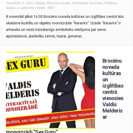
novembris 3, 2014 •
Atpūta
,
Brocēnu novads
,
Informācija
,
Kurzeme
,
Notikumi
,
Saldus un apkārtne
• Views: 3907
8.novembrī plkst.16:00 Brocēnu novada kultūras un izglītības centrā būs
skatāma kustību un objektu monoizrāde “Karavīrs”. Izrāde “Karavīrs” ir
arhaisks un reizē mūsdienīgs simbolisks vēstījums par sevis
apzināšanos, piederību zemei, tautai, ģimenei,
Brocēnu
novada
kultūras
un
izglītības
centrā
viesosies
Valdis
Melderis
ar
monoizrādi “Sex Guru”