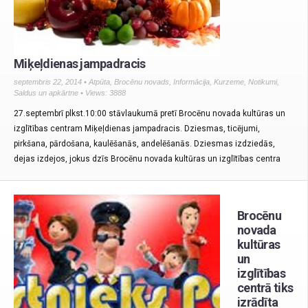
Miķeļdienas jampadracis
septembris 22, 2014 •
Atpūta
,
Brocēnu novads
,
Informācija
,
Kurzeme
,
Notikumi
,
Saldus un apkārtne
• Views: 3888
27.septembrī plkst.10:00 stāvlaukumā pretī Brocēnu novada kultūras un
izglītības centram Miķeļdienas jampadracis. Dziesmas, ticējumi,
pirkšana, pārdošana, kaulēšanās, andelēšanās. Dziesmas izdziedās,
dejas izdejos, jokus dzīs Brocēnu novada kultūras un izglītības centra
Brocēnu
novada
kultūras
un
izglītības
centrā tiks
izrādīta