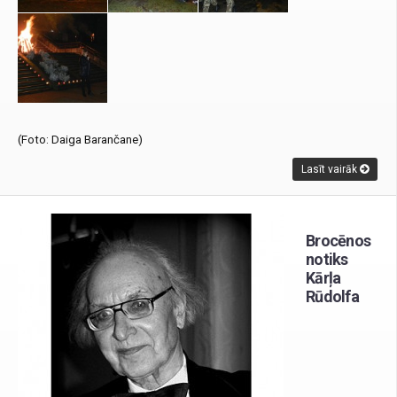
(Foto: Daiga Barančane)
Lasīt vairāk
Brocēnos
notiks
Kārļa
Rūdolfa