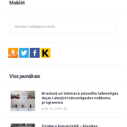
Meklēt
Viss jaunākais
Braslavā un Valmierā aizvadīta laikmetīgās
dejas Latvijā trīsdesmitgades notikumu
programma
jūnijs 19, 2026 •
Dzintaru koncertzālē – klasikas,