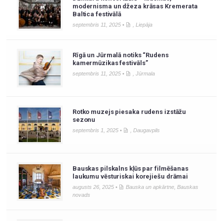
modernisma un džeza krāsas Kremerata
Baltica festivālā
septembris 11, 2025 •
,
Liepāja
Rīgā un Jūrmalā notiks “Rudens
kamermūzikas festivāls”
septembris 11, 2025 •
,
Jūrmala
Rotko muzejs piesaka rudens izstāžu
sezonu
septembris 1, 2025 •
,
Daugavpils
Bauskas pilskalns kļūs par filmēšanas
laukumu vēsturiskai korejiešu drāmai
augusts 26, 2025 •
Bauska un apkārtne
,
Bauskas
novads