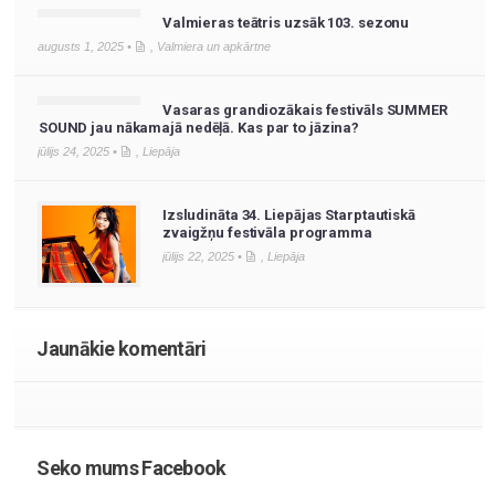
Valmieras teātris uzsāk 103. sezonu
augusts 1, 2025 •
,
Valmiera un apkārtne
Vasaras grandiozākais festivāls SUMMER
SOUND jau nākamajā nedēļā. Kas par to jāzina?
jūlijs 24, 2025 •
,
Liepāja
Izsludināta 34. Liepājas Starptautiskā
zvaigžņu festivāla programma
jūlijs 22, 2025 •
,
Liepāja
Jaunākie komentāri
Seko mums Facebook