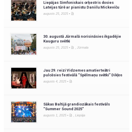
Liepājas Simfoniskais orķestris dosies
Latvijas tūrē ar pianistu Daniilu Mickeviču
augusts 25, 2025 •
30. augustā Jūrmalā norisināsies ikgadējie
Kauguru svētki
augusts 25, 2025 •
,
Jūrmala
Jau 29. reizi Vidzemes amatierteātri
pulcēsies festivālā “Spēlmaņu svētki” Dikļos
augusts 4, 2025 •
Sākas Baltijā grandiozākais festivāls
“Summer Sound 2025”
augusts 1, 2025 •
,
Liepāja