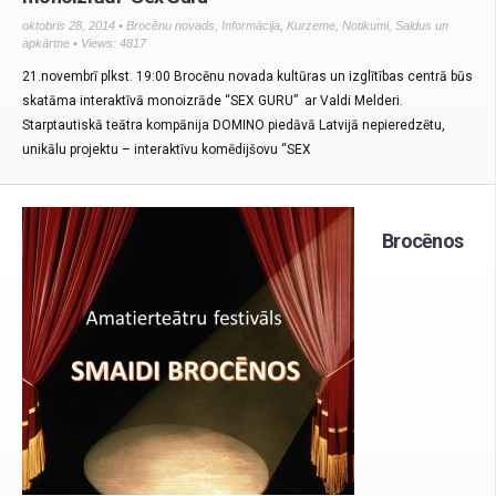
oktobris 28, 2014 •
Brocēnu novads
,
Informācija
,
Kurzeme
,
Notikumi
,
Saldus un
apkārtne
• Views: 4817
21.novembrī plkst. 19:00 Brocēnu novada kultūras un izglītības centrā būs
skatāma interaktīvā monoizrāde “SEX GURU” ar Valdi Melderi.
Starptautiskā teātra kompānija DOMINO piedāvā Latvijā nepieredzētu,
unikālu projektu – interaktīvu komēdijšovu “SEX
Brocēnos