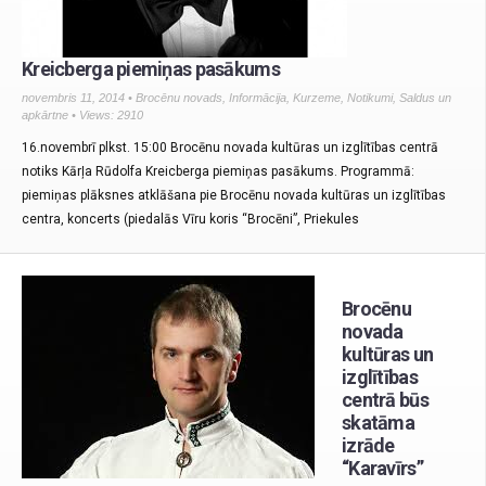
Kreicberga piemiņas pasākums
novembris 11, 2014 •
Brocēnu novads
,
Informācija
,
Kurzeme
,
Notikumi
,
Saldus un
apkārtne
• Views: 2910
16.novembrī plkst. 15:00 Brocēnu novada kultūras un izglītības centrā
notiks Kārļa Rūdolfa Kreicberga piemiņas pasākums. Programmā:
piemiņas plāksnes atklāšana pie Brocēnu novada kultūras un izglītības
centra, koncerts (piedalās Vīru koris “Brocēni”, Priekules
Brocēnu
novada
kultūras un
izglītības
centrā būs
skatāma
izrāde
“Karavīrs”