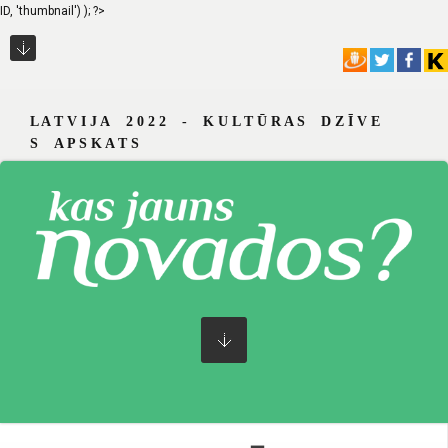
ID, 'thumbnail') ); ?>
L A T V I J A 2 0 2 2 - K U L T Ū R A S D Z Ī V E
S A P S K A T S