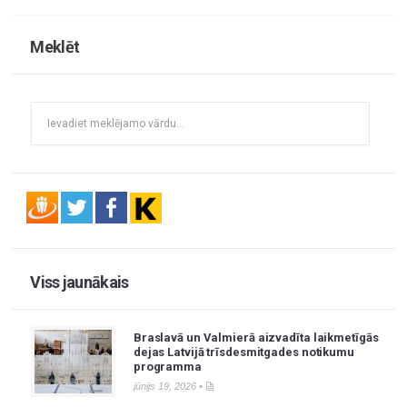
Meklēt
Viss jaunākais
Braslavā un Valmierā aizvadīta laikmetīgās
dejas Latvijā trīsdesmitgades notikumu
programma
jūnijs 19, 2026 •