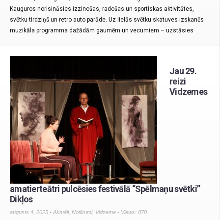
Kauguros norisināsies izzinošas, radošas un sportiskas aktivitātes,
svētku tirdziņš un retro auto parāde. Uz lielās svētku skatuves izskanēs
muzikāla programma dažādām gaumēm un vecumiem – uzstāsies
Jau 29.
reizi
Vidzemes
amatierteātri pulcēsies festivālā “Spēlmaņu svētki”
Dikļos
augusts 4, 2025 •
Aktuāli
,
Notikumi
,
Vidzeme
• Views: 870