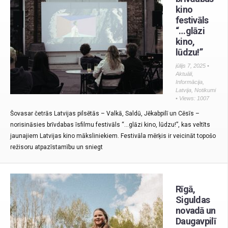
kino
festivāls
“…glāzi
kino,
lūdzu!”
jūlijs 7, 2025 •
Aktuāli
,
Informācija
,
Latvija
,
Notikumi
• Views: 1007
Šovasar četrās Latvijas pilsētās – Valkā, Saldū, Jēkabpilī un Cēsīs –
norisināsies brīvdabas īsfilmu festivāls “…glāzi kino, lūdzu!”, kas veltīts
jaunajiem Latvijas kino māksliniekiem. Festivāla mērķis ir veicināt topošo
režisoru atpazīstamību un sniegt
Rīgā,
Siguldas
novadā un
Daugavpilī