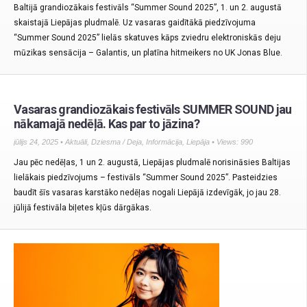
Baltijā grandiozākais festivāls “Summer Sound 2025”, 1. un 2. augustā
skaistajā Liepājas pludmalē. Uz vasaras gaidītākā piedzīvojuma
“Summer Sound 2025” lielās skatuves kāps zviedru elektroniskās deju
mūzikas sensācija – Galantis, un platīna hitmeikers no UK Jonas Blue.
Vasaras grandiozākais festivāls SUMMER SOUND jau
nākamajā nedēļā. Kas par to jāzina?
jūlijs 24, 2025 •
Aktuāli
,
Dziesma / Deja
,
Informācija
,
Liepāja
• Views: 990
Jau pēc nedēļas, 1 un 2. augustā, Liepājas pludmalē norisināsies Baltijas
lielākais piedzīvojums – festivāls “Summer Sound 2025”. Pasteidzies
baudīt šīs vasaras karstāko nedēļas nogali Liepājā izdevīgāk, jo jau 28.
jūlijā festivāla biļetes kļūs dārgākas.