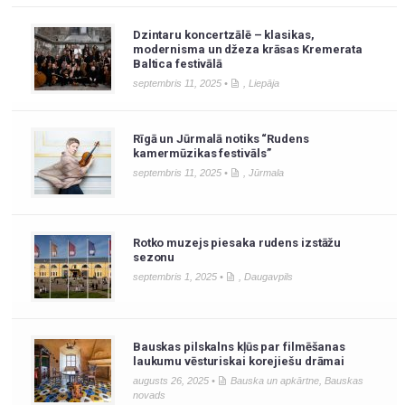
Dzintaru koncertzālē – klasikas,
modernisma un džeza krāsas Kremerata
Baltica festivālā
septembris 11, 2025 •
,
Liepāja
Rīgā un Jūrmalā notiks “Rudens
kamermūzikas festivāls”
septembris 11, 2025 •
,
Jūrmala
Rotko muzejs piesaka rudens izstāžu
sezonu
septembris 1, 2025 •
,
Daugavpils
Bauskas pilskalns kļūs par filmēšanas
laukumu vēsturiskai korejiešu drāmai
augusts 26, 2025 •
Bauska un apkārtne
,
Bauskas
novads