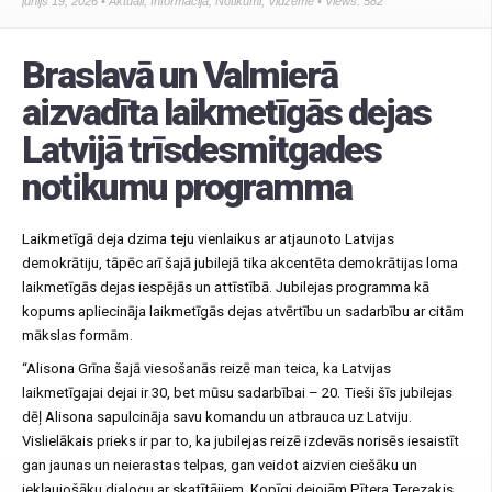
jūnijs 19, 2026 •
Aktuāli
,
Informācija
,
Notikumi
,
Vidzeme
• Views: 582
Braslavā un Valmierā
aizvadīta laikmetīgās dejas
Latvijā trīsdesmitgades
notikumu programma
Laikmetīgā deja dzima teju vienlaikus ar atjaunoto Latvijas
demokrātiju, tāpēc arī šajā jubilejā tika akcentēta demokrātijas loma
laikmetīgās dejas iespējās un attīstībā. Jubilejas programma kā
kopums apliecināja laikmetīgās dejas atvērtību un sadarbību ar citām
mākslas formām.
“Alisona Grīna šajā viesošanās reizē man teica, ka Latvijas
laikmetīgajai dejai ir 30, bet mūsu sadarbībai – 20. Tieši šīs jubilejas
dēļ Alisona sapulcināja savu komandu un atbrauca uz Latviju.
Vislielākais prieks ir par to, ka jubilejas reizē izdevās norisēs iesaistīt
gan jaunas un neierastas telpas, gan veidot aizvien ciešāku un
iekļaujošāku dialogu ar skatītājiem. Kopīgi dejojām Pītera Terezakis