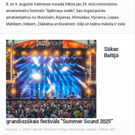
8. un 9. augustā Valmieras novada Dikļos jau 29. reizi norisināsies
amatierteātru festivāls “Spēlmaņu svētki”, kas šogad pulcēs
amatierteātrus no Strenčiem, Rūjienas, Krimuldas, Vijciema, Liepas,
Matīšiem, Dikļiem, Zilākalna un Kocēniem. Dikļi un teātra māksla ir cieši
Sākas
Baltijā
grandiozākais festivāls “Summer Sound 2025”
augusts 1, 2025 •
Aktuāli
,
Dziesma / Deja
,
Informācija
,
Liepāja
• Views: 825