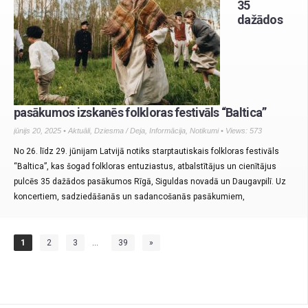
35
dažādos
pasākumos izskanēs folkloras festivāls “Baltica”
jūnijs 20, 2025 •
Aktuāli
,
Dziesma / Deja
,
Informācija
,
Notikumi
• Views: 573
No 26. līdz 29. jūnijam Latvijā notiks starptautiskais folkloras festivāls
“Baltica”, kas šogad folkloras entuziastus, atbalstītājus un cienītājus
pulcēs 35 dažādos pasākumos Rīgā, Siguldas novadā un Daugavpilī. Uz
koncertiem, sadziedāšanās un sadancošanās pasākumiem,
1
2
3
…
39
»