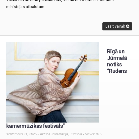
ministrijas atbalstam.
Lasīt vairāk
Rīgā un
Jūrmalā
notiks
“Rudens
kamermūzikas festivāls”
septembris 11, 2025 •
Aktuāli
,
Informācija
,
Jūrmala
• Views: 815