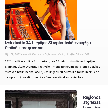
Izsludināta 34. Liepājas Starptautiskā zvaigžņu
festivāla programma
jūlijs 22, 2025 •
Aktuāli
,
Dziesma / Deja
,
Informācija
,
Liepāja
• Views: 843
2026. gadā, no 1. līdz 14. martam, jau 34. reizi norisināsies Liepājas
Starptautiskais zvaigžņu festivāls – viens no nozīmīgākajiem klasiskās
mūzikas notikumiem Latvijā, kas ik gadu pulcē izcilus māksliniekus no
Latvijas un ārvalstīm. Liepājas Simfoniskā orķestra rīkotais
Reģionos
atgriežas
brīvdabas