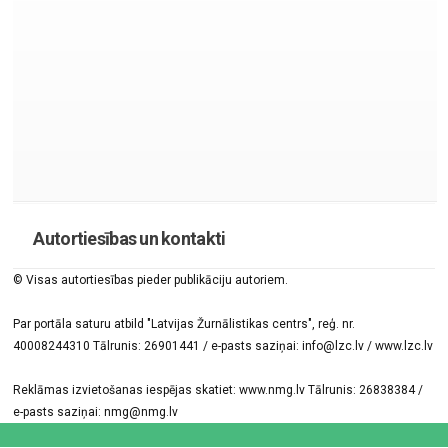
Autortiesības un kontakti
© Visas autortiesības pieder publikāciju autoriem.
Par portāla saturu atbild "Latvijas Žurnālistikas centrs", reģ. nr.
40008244310 Tālrunis: 26901441 / e-pasts saziņai: info@lzc.lv / www.lzc.lv
Reklāmas izvietošanas iespējas skatiet: www.nmg.lv Tālrunis: 26838384 /
e-pasts saziņai: nmg@nmg.lv