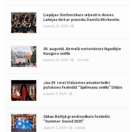
Liepājas Simfoniskais orķestris dosies
Latvijas tūrē ar pianistu Daniilu Mickeviču
augusts 25, 2025 •
30. augustā Jūrmalā norisināsies ikgadējie
Kauguru svētki
augusts 25, 2025 •
,
Jūrmala
Jau 29. reizi Vidzemes amatierteātri
pulcēsies festivālā “Spēlmaņu svētki” Dikļos
augusts 4, 2025 •
Sākas Baltijā grandiozākais festivāls
“Summer Sound 2025”
augusts 1, 2025 •
,
Liepāja