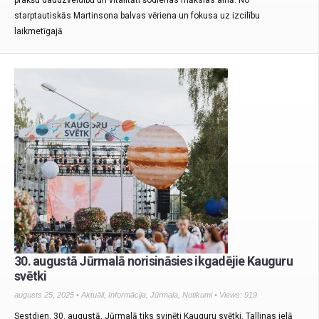
starptautiskās Martinsona balvas vēriena un fokusa uz izcilību
laikmetīgajā
30. augustā Jūrmalā norisināsies ikgadējie Kauguru
svētki
augusts 25, 2025 •
Aktuāli
,
Informācija
,
Jūrmala
,
Notikumi
• Views: 919
Sestdien, 30. augustā, Jūrmalā tiks svinēti Kauguru svētki. Tallinas ielā