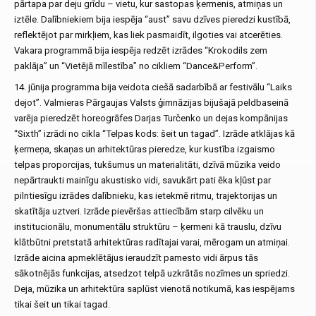
pārtapa par deju grīdu – vietu, kur sastopas ķermenis, atmiņas un
iztēle. Dalībniekiem bija iespēja “aust” savu dzīves pieredzi kustībā,
reflektējot par mirkļiem, kas liek pasmaidīt, ilgoties vai atcerēties.
Vakara programmā bija iespēja redzēt izrādes “Krokodils zem
paklāja” un “Vietējā mīlestība” no cikliem “Dance&Perform”.
14. jūnija programma bija veidota ciešā sadarbībā ar festivālu “Laiks
dejot”. Valmieras Pārgaujas Valsts ģimnāzijas bijušajā peldbaseinā
varēja pieredzēt horeogrāfes Darjas Turčenko un dejas kompānijas
“Sixth” izrādi no cikla “Telpas kods: šeit un tagad”. Izrāde atklājas kā
ķermeņa, skaņas un arhitektūras pieredze, kur kustība izgaismo
telpas proporcijas, tukšumus un materialitāti, dzīvā mūzika veido
nepārtraukti mainīgu akustisko vidi, savukārt pati ēka kļūst par
pilntiesīgu izrādes dalībnieku, kas ietekmē ritmu, trajektorijas un
skatītāja uztveri. Izrāde pievēršas attiecībām starp cilvēku un
institucionālu, monumentālu struktūru – ķermeni kā trauslu, dzīvu
klātbūtni pretstatā arhitektūras radītajai varai, mērogam un atmiņai.
Izrāde aicina apmeklētājus ieraudzīt pamesto vidi ārpus tās
sākotnējās funkcijas, atsedzot telpā uzkrātās nozīmes un spriedzi.
Deja, mūzika un arhitektūra saplūst vienotā notikumā, kas iespējams
tikai šeit un tikai tagad.