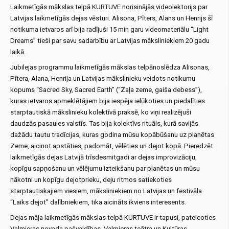
Laikmetīgās mākslas telpā KURTUVE norisinājās videolektorijs par
Latvijas laikmetīgās dejas vēsturi. Alisona, Pīters, Alans un Henrijs šī
notikuma ietvaros arī bija radījuši 15 min garu videomateriālu “Light
Dreams” tieši par savu sadarbību ar Latvijas māksliniekiem 20 gadu
laikā.
Jubilejas programmu laikmetīgās mākslas telpānoslēdza Alisonas,
Pītera, Alana, Henrija un Latvijas mākslinieku veidots notikumu
kopums “Sacred Sky, Sacred Earth” (“Zaļa zeme, gaiša debess”),
kuras ietvaros apmeklētājiem bija iespēja ielūkoties un piedalīties
starptautiskā mākslinieku kolektīvā praksē, ko viņi realizējuši
daudzās pasaules valstīs. Tas bija kolektīvs rituāls, kurā savijās
dažādu tautu tradīcijas, kuras godina mūsu kopābūšanu uz planētas
Zeme, aicinot apstāties, padomāt, vēlēties un dejot kopā. Pieredzēt
laikmetīgās dejas Latvijā trīsdesmitgadi ar dejas improvizāciju,
kopīgu sapņošanu un vēlējumu izteikšanu par planētas un mūsu
nākotni un kopīgu dejotprieku, deju ritmos satiekoties
starptautiskajiem viesiem, māksliniekiem no Latvijas un festivāla
“Laiks dejot” dalībniekiem, tika aicināts ikviens interesents.
Dejas māja laikmetīgās mākslas telpā KURTUVE ir tapusi, pateicoties
Valmieras novada pašvaldības, Valmieras teātra un Kultūras