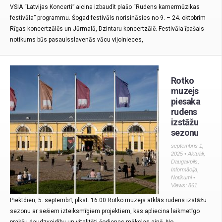
VSIA “Latvijas Koncerti” aicina izbaudīt plašo “Rudens kamermūzikas
festivāla” programmu. Šogad festivāls norisināsies no 9. – 24. oktobrim
Rīgas koncertzālēs un Jūrmalā, Dzintaru koncertzālē. Festivāla īpašais
notikums būs pasaulsslavenās vācu vijolnieces,
Rotko
muzejs
piesaka
rudens
izstāžu
sezonu
septembris 1,
2025 •
Aktuāli
,
Daugavpils
,
Informācija
,
Notikumi
•
Views: 861
Piektdien, 5. septembrī, plkst. 16.00 Rotko muzejs atklās rudens izstāžu
sezonu ar sešiem izteiksmīgiem projektiem, kas apliecina laikmetīgo
prakšu daudzveidību un vitalitāti šodienas mākslas ainā. No