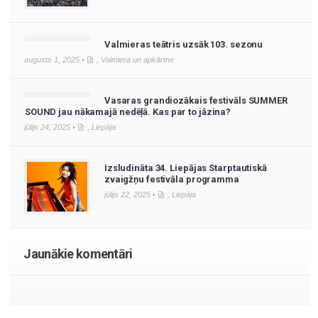
Valmieras teātris uzsāk 103. sezonu
augusts 1, 2025 •
,
Valmiera un apkārtne
Vasaras grandiozākais festivāls SUMMER
SOUND jau nākamajā nedēļā. Kas par to jāzina?
jūlijs 24, 2025 •
,
Liepāja
Izsludināta 34. Liepājas Starptautiskā
zvaigžņu festivāla programma
jūlijs 22, 2025 •
,
Liepāja
Jaunākie komentāri