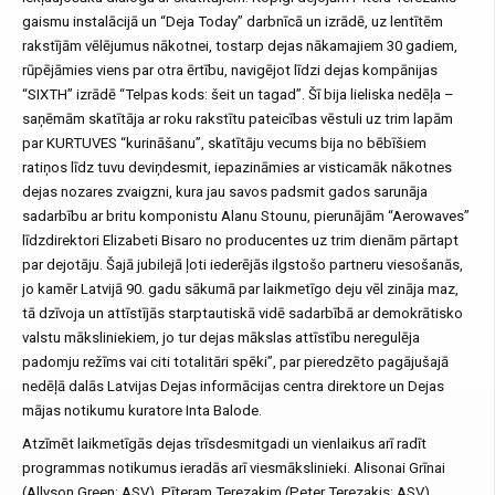
gaismu instalācijā un “Deja Today” darbnīcā un izrādē, uz lentītēm
rakstījām vēlējumus nākotnei, tostarp dejas nākamajiem 30 gadiem,
rūpējāmies viens par otra ērtību, navigējot līdzi dejas kompānijas
“SIXTH” izrādē “Telpas kods: šeit un tagad”. Šī bija lieliska nedēļa –
saņēmām skatītāja ar roku rakstītu pateicības vēstuli uz trim lapām
par KURTUVES “kurināšanu”, skatītāju vecums bija no bēbīšiem
ratiņos līdz tuvu deviņdesmit, iepazināmies ar visticamāk nākotnes
dejas nozares zvaigzni, kura jau savos padsmit gados sarunāja
sadarbību ar britu komponistu Alanu Stounu, pierunājām “Aerowaves”
līdzdirektori Elizabeti Bisaro no producentes uz trim dienām pārtapt
par dejotāju. Šajā jubilejā ļoti iederējās ilgstošo partneru viesošanās,
jo kamēr Latvijā 90. gadu sākumā par laikmetīgo deju vēl zināja maz,
tā dzīvoja un attīstījās starptautiskā vidē sadarbībā ar demokrātisko
valstu māksliniekiem, jo tur dejas mākslas attīstību neregulēja
padomju režīms vai citi totalitāri spēki”, par pieredzēto pagājušajā
nedēļā dalās Latvijas Dejas informācijas centra direktore un Dejas
mājas notikumu kuratore Inta Balode.
Atzīmēt laikmetīgās dejas trīsdesmitgadi un vienlaikus arī radīt
programmas notikumus ieradās arī viesmākslinieki. Alisonai Grīnai
(Allyson Green; ASV), Pīteram Terezakim (Peter Terezakis; ASV),