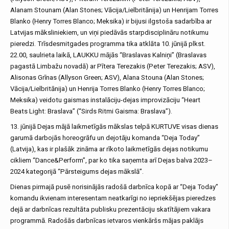
Alanam Stounam (Alan Stones; Vācija/Lielbritānija) un Henrijam Torres
Blanko (Henry Torres Blanco; Meksika) ir bijusi ilgstoša sadarbība ar
Latvijas māksliniekiem, un viņi piedāvās starpdisciplināru notikumu
pieredzi. Trīsdesmitgades programma tika atklāta 10. jūnijā plkst.
22.00, saulrieta laikā, LAUKKU mājās “Braslavas Kalniņi” (Braslavas
pagastā Limbažu novadā) ar Pītera Terezakis (Peter Terezakis; ASV),
Alisonas Grīnas (Allyson Green; ASV), Alana Stouna (Alan Stones;
Vācija/Lielbritānija) un Henrija Torres Blanko (Henry Torres Blanco;
Meksika) veidotu gaismas instalāciju-dejas improvizāciju “Heart
Beats Light: Braslava” (“Sirds Ritmi Gaisma: Braslava”).
13. jūnijā Dejas mājā laikmetīgās mākslas telpā KURTUVE visas dienas
garumā darbojās horeogrāfu un dejotāju komanda “Deja Today”
(Latvija), kas ir plašāk zināma ar rīkoto laikmetīgās dejas notikumu
cikliem “Dance&Perform”, par ko tika saņemta arī Dejas balva 2023–
2024 kategorijā “Pārsteigums dejas mākslā”.
Dienas pirmajā pusē norisinājās radošā darbnīca kopā ar “Deja Today”
komandu ikvienam interesentam neatkarīgi no iepriekšējas pieredzes
dejā ar darbnīcas rezultāta publisku prezentāciju skatītājiem vakara
programmā. Radošās darbnīcas ietvaros vienkāršs mājas paklājs