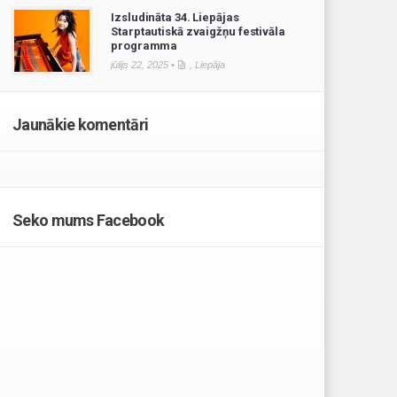
Izsludināta 34. Liepājas
Starptautiskā zvaigžņu festivāla
programma
jūlijs 22, 2025 •
,
Liepāja
Jaunākie komentāri
Seko mums Facebook