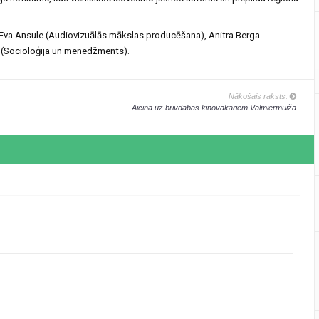
: Eva Ansule (Audiovizuālās mākslas producēšana), Anitra Berga
 (Socioloģija un menedžments).
Nākošais raksts:
Aicina uz brīvdabas kinovakariem Valmiermuižā