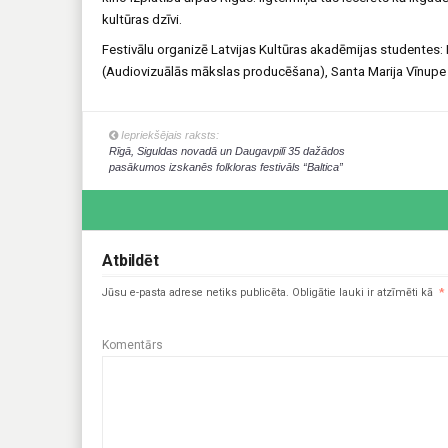
kultūras dzīvi.
Festivālu organizē Latvijas Kultūras akadēmijas studentes
(Audiovizuālās mākslas producēšana), Santa Marija Vīnupe
Iepriekšējais raksts:
Rīgā, Siguldas novadā un Daugavpilī 35 dažādos
pasākumos izskanēs folkloras festivāls “Baltica”
Atbildēt
Jūsu e-pasta adrese netiks publicēta.
Obligātie lauki ir atzīmēti kā
*
Komentārs