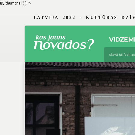
ID, 'thumbnail') ); ?>
L A T V I J A 2 0 2 2 - K U L T Ū R A S D Z Ī V
VIDZEM
jūnijs 19, 2026
Braslavā un Valmierā 
augusts 4, 2025
Jau 29. reizi Vidzem