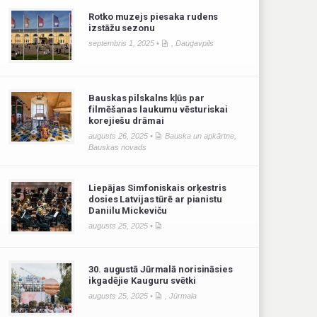
Rotko muzejs piesaka rudens
izstāžu sezonu
septembris 1, 2025 •
,
Daugavpils
Bauskas pilskalns kļūs par
filmēšanas laukumu vēsturiskai
korejiešu drāmai
augusts 26, 2025 •
Bauska un apkārtne
,
Bauskas novads
Liepājas Simfoniskais orķestris
dosies Latvijas tūrē ar pianistu
Daniilu Mickeviču
augusts 25, 2025 •
30. augustā Jūrmalā norisināsies
ikgadējie Kauguru svētki
augusts 25, 2025 •
,
Jūrmala