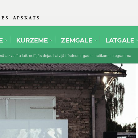
 E S A P S K A T S
E
KURZEME
ZEMGALE
LATGALE
aizvadīta laikmetīgās dejas Latvijā trīsdesmitgades notikumu programma
es amatierteātri pulcēsies festivālā “Spēlmaņu svētki” Dikļos
augusts 1, 2