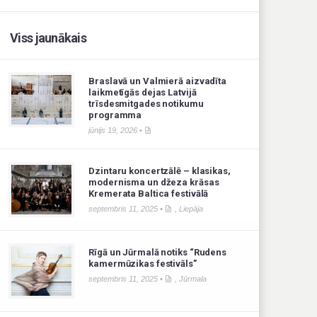
Viss jaunākais
Braslavā un Valmierā aizvadīta
laikmetīgās dejas Latvijā
trīsdesmitgades notikumu
programma
jūnijs 19, 2026 •
Dzintaru koncertzālē – klasikas,
modernisma un džeza krāsas
Kremerata Baltica festivālā
septembris 11, 2025 •
,
Liepāja
Rīgā un Jūrmalā notiks “Rudens
kamermūzikas festivāls”
septembris 11, 2025 •
,
Jūrmala