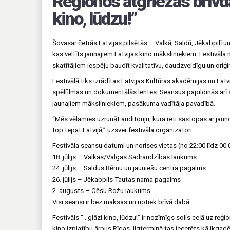
Reģionos atgriežas brīvda
kino, lūdzu!”
Šovasar četrās Latvijas pilsētās – Valkā, Saldū, Jēkabpilī un
kas veltīts jaunajiem Latvijas kino māksliniekiem. Festivāla
skatītājiem iespēju baudīt kvalitatīvu, daudzveidīgu un oriģi
Festivālā tiks izrādītas Latvijas Kultūras akadēmijas un La
spēlfilmas un dokumentālās lentes. Seansus papildinās arī s
jaunajiem māksliniekiem, pasākuma vadītāja pavadībā.
“Mēs vēlamies uzrunāt auditoriju, kura reti sastopas ar jauno 
top tepat Latvijā,” uzsver festivāla organizatori.
Festivāla seansu datumi un norises vietas (no 22:00 līdz 00:
18. jūlijs – Valkas/Valgas Sadraudzības laukums
24. jūlijs – Saldus Bērnu un jauniešu centra pagalms
26. jūlijs – Jēkabpils Tautas nama pagalms
2. augusts – Cēsu Rožu laukums
Visi seansi ir bez maksas un notiek brīvā dabā.
Festivāls “…glāzi kino, lūdzu!” ir nozīmīgs solis ceļā uz reģ
kino izplatību ārpus Rīgas. Ilgtermiņā tas iecerēts kā ikga