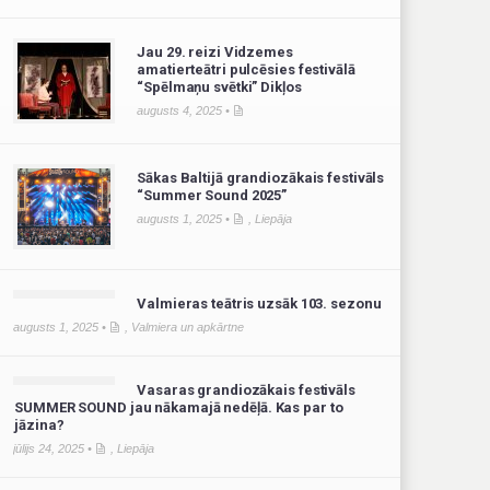
Jau 29. reizi Vidzemes
amatierteātri pulcēsies festivālā
“Spēlmaņu svētki” Dikļos
augusts 4, 2025 •
Sākas Baltijā grandiozākais festivāls
“Summer Sound 2025”
augusts 1, 2025 •
,
Liepāja
Valmieras teātris uzsāk 103. sezonu
augusts 1, 2025 •
,
Valmiera un apkārtne
Vasaras grandiozākais festivāls
SUMMER SOUND jau nākamajā nedēļā. Kas par to
jāzina?
jūlijs 24, 2025 •
,
Liepāja