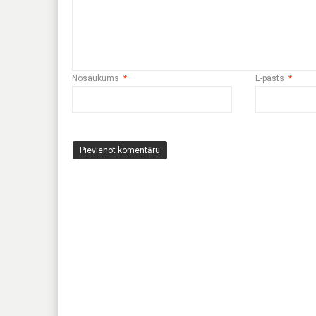
Nosaukums
*
E-pasts
*