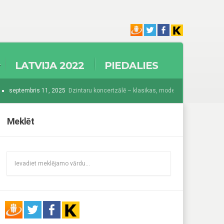
LATVIJA 2022
PIEDALIES
septembris 11, 2025
Dzintaru koncertzālē – klasikas, modernisma un džeza krās
025
Sākas Baltijā grandiozākais festivāls “Summer Sound 2025”
augusts 
Meklēt