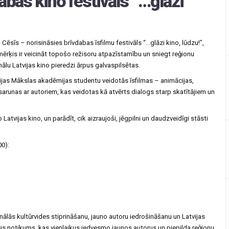
bas kino festivāls “…glāzi
 Cēsīs – norisināsies brīvdabas īsfilmu festivāls “…glāzi kino, lūdzu!”,
 mērķis ir veicināt topošo režisoru atpazīstamību un sniegt reģionu
nālu Latvijas kino pieredzi ārpus galvaspilsētas.
tvijas Mākslas akadēmijas studentu veidotās īsfilmas – animācijas,
arunas ar autoriem, kas veidotas kā atvērts dialogs starp skatītājiem un
Latvijas kino, un parādīt, cik aizraujoši, jēgpilni un daudzveidīgi stāsti
00):
ionālās kultūrvides stiprināšanu, jauno autoru iedrošināšanu un Latvijas
dējs notikums, kas vienlaikus iedvesmo jaunos autorus un piepilda reģionu