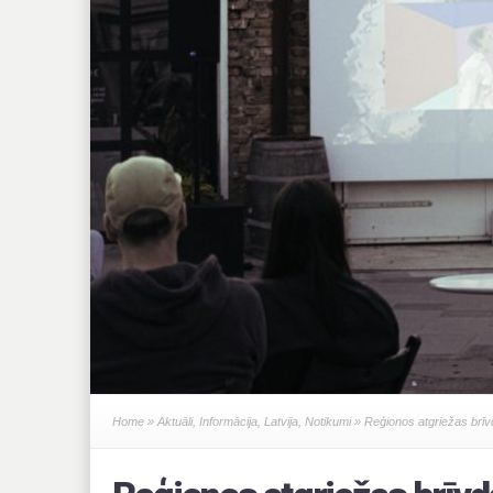
Home
»
Aktuāli
,
Informācija
,
Latvija
,
Notikumi
» Reģionos atgriežas brīvd