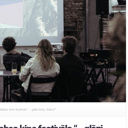
abas kino festivāls “…glāzi kino, lūdzu!”