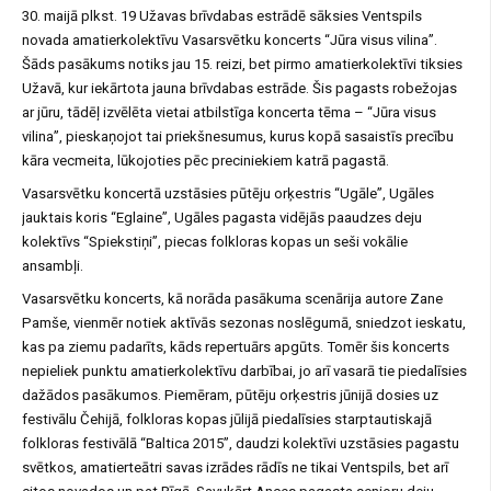
30. maijā plkst. 19 Užavas brīvdabas estrādē sāksies Ventspils
novada amatierkolektīvu Vasarsvētku koncerts “Jūra visus vilina”.
Šāds pasākums notiks jau 15. reizi, bet pirmo amatierkolektīvi tiksies
Užavā, kur iekārtota jauna brīvdabas estrāde. Šis pagasts robežojas
ar jūru, tādēļ izvēlēta vietai atbilstīga koncerta tēma – “Jūra visus
vilina”, pieskaņojot tai priekšnesumus, kurus kopā sasaistīs precību
kāra vecmeita, lūkojoties pēc preciniekiem katrā pagastā.
Vasarsvētku koncertā uzstāsies pūtēju orķestris “Ugāle”, Ugāles
jauktais koris “Eglaine”, Ugāles pagasta vidējās paaudzes deju
kolektīvs “Spiekstiņi”, piecas folkloras kopas un seši vokālie
ansambļi.
Vasarsvētku koncerts, kā norāda pasākuma scenārija autore Zane
Pamše, vienmēr notiek aktīvās sezonas noslēgumā, sniedzot ieskatu,
kas pa ziemu padarīts, kāds repertuārs apgūts. Tomēr šis koncerts
nepieliek punktu amatierkolektīvu darbībai, jo arī vasarā tie piedalīsies
dažādos pasākumos. Piemēram, pūtēju orķestris jūnijā dosies uz
festivālu Čehijā, folkloras kopas jūlijā piedalīsies starptautiskajā
folkloras festivālā “Baltica 2015”, daudzi kolektīvi uzstāsies pagastu
svētkos, amatierteātri savas izrādes rādīs ne tikai Ventspils, bet arī