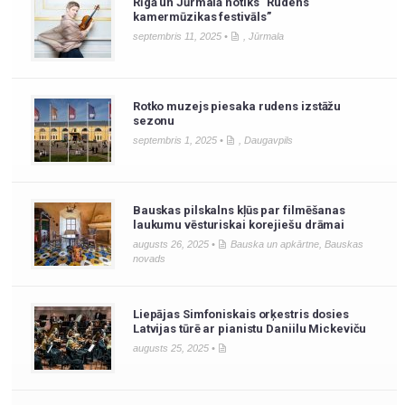
Rīgā un Jūrmalā notiks “Rudens
kamermūzikas festivāls”
septembris 11, 2025 •
,
Jūrmala
Rotko muzejs piesaka rudens izstāžu
sezonu
septembris 1, 2025 •
,
Daugavpils
Bauskas pilskalns kļūs par filmēšanas
laukumu vēsturiskai korejiešu drāmai
augusts 26, 2025 •
Bauska un apkārtne
,
Bauskas
novads
Liepājas Simfoniskais orķestris dosies
Latvijas tūrē ar pianistu Daniilu Mickeviču
augusts 25, 2025 •