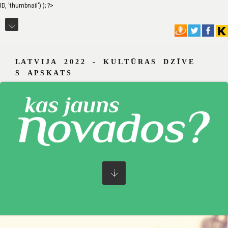
ID, 'thumbnail') ); ?>
L A T V I J A 2 0 2 2 - K U L T Ū R A S D Z Ī V E
S A P S K A T S