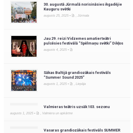
30. augustā Jūrmalā norisināsies ikgadējie
Kauguru svētki
augusts 25, 2025 •
,
Jūrmala
Jau 29. reizi Vidzemes amatierteātri
pulcēsies festivālā “Spēlmaņu svētki” Dikļos
augusts 4, 2025 •
Sākas Baltijā grandiozākais festivāls
“Summer Sound 2025”
augusts 1, 2025 •
,
Liepāja
Valmieras teātris uzsāk 103. sezonu
augusts 1, 2025 •
,
Valmiera un apkārtne
Vasaras grandiozākais festivāls SUMMER