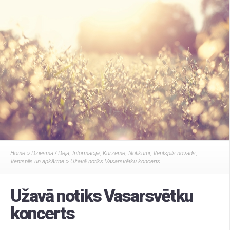
Home
»
Dziesma / Deja
,
Informācija
,
Kurzeme
,
Notikumi
,
Ventspils novads
,
Ventspils un apkārtne
» Užavā notiks Vasarsvētku koncerts
Užavā notiks Vasarsvētku
koncerts