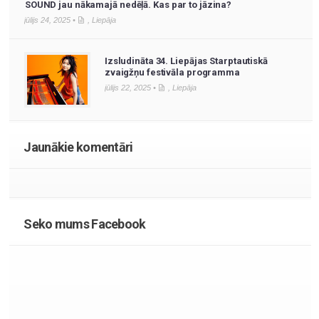
SOUND jau nākamajā nedēļā. Kas par to jāzina?
jūlijs 24, 2025 •
,
Liepāja
Izsludināta 34. Liepājas Starptautiskā
zvaigžņu festivāla programma
jūlijs 22, 2025 •
,
Liepāja
Jaunākie komentāri
Seko mums Facebook