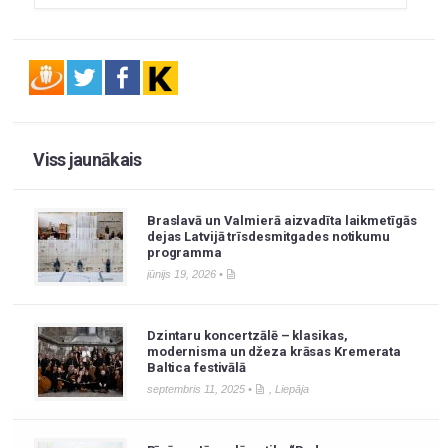
Viss jaunākais
Braslavā un Valmierā aizvadīta laikmetīgās
dejas Latvijā trīsdesmitgades notikumu
programma
jūnijs 19, 2026 •
Dzintaru koncertzālē – klasikas,
modernisma un džeza krāsas Kremerata
Baltica festivālā
septembris 11, 2025 •
,
Liepāja