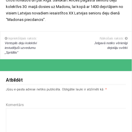
citos novados un pat Rīgā. Savukārt Ances pagasta senioru deju
kolektīvs 30. maijā dosies uz Madonu, lai kopā ar 1400 dejotājiem no
visiem Latvijas novadiem iesaistītos XX Latvijas senioru deju dienā
“Madonas piecdancis”.
Iepriekšējais raksts:
Nākošais raksts:
Ventspils deju kolektīvi
Jelgavā notiks vērienīgi
iestudējuši uzvedumu
dejotāju svētki
„Sprīdītis”
Atbildēt
Jūsu e-pasta adrese netiks publicēta.
Obligātie lauki ir atzīmēti kā
*
Komentārs