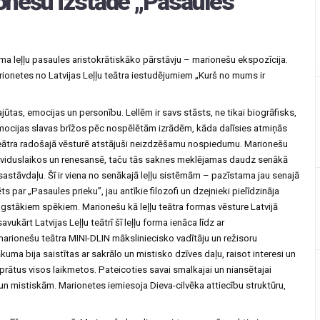
ionešu izstāde „Pasaules
ma leļļu pasaules aristokrātiskāko pārstāvju – marionešu ekspozīcija.
arionetes no Latvijas Leļļu teātra iestudējumiem „Kurš no mums ir
 sajūtas, emocijas un personību. Lellēm ir savs stāsts, ne tikai biogrāfisks,
 emocijas slavas brīžos pēc nospēlētām izrādēm, kāda dalīsies atmiņās
 teātra radošajā vēsturē atstājuši neizdzēšamu nospiedumu. Marionešu
a viduslaikos un renesansē, taču tās saknes meklējamas daudz senākā
sastāvdaļu. Šī ir viena no senākajā leļļu sistēmām – pazīstama jau senajā
ts par „Pasaules prieku”, jau antīkie filozofi un dzejnieki pielīdzināja
augstākiem spēkiem. Marionešu kā leļļu teātra formas vēsture Latvijā
kārt Latvijas Leļļu teātrī šī leļļu forma ienāca līdz ar
rionešu teātra MINI-DLIN māksliniecisko vadītāju un režisoru
a bija saistītas ar sakrālo un mistisko dzīves daļu, raisot interesi un
rātus visos laikmetos. Pateicoties savai smalkajai un niansētajai
un mistiskām. Marionetes iemiesoja Dieva-cilvēka attiecību struktūru,