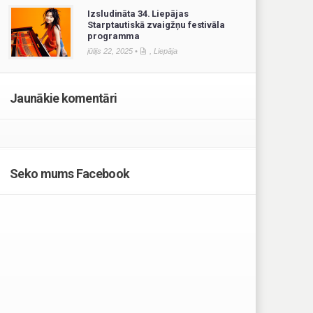
Izsludināta 34. Liepājas
Starptautiskā zvaigžņu festivāla
programma
jūlijs 22, 2025 •
,
Liepāja
Jaunākie komentāri
Seko mums Facebook