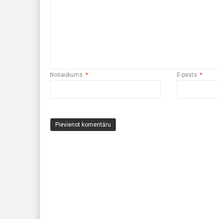
Nosaukums
*
E-pasts
*