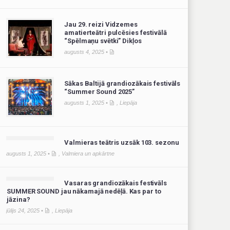
Jau 29. reizi Vidzemes
amatierteātri pulcēsies festivālā
“Spēlmaņu svētki” Dikļos
augusts 4, 2025 •
Sākas Baltijā grandiozākais festivāls
“Summer Sound 2025”
augusts 1, 2025 •
,
Liepāja
Valmieras teātris uzsāk 103. sezonu
augusts 1, 2025 •
,
Valmiera un apkārtne
Vasaras grandiozākais festivāls
SUMMER SOUND jau nākamajā nedēļā. Kas par to
jāzina?
jūlijs 24, 2025 •
,
Liepāja