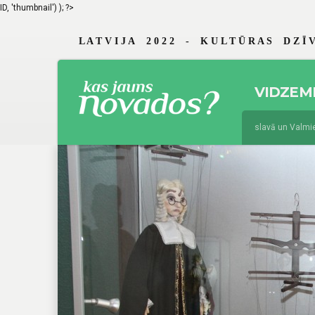
ID, 'thumbnail') ); ?>
L A T V I J A 2 0 2 2 - K U L T Ū R A S D Z Ī V
VIDZEM
jūnijs 19, 2026
Braslavā un Valmierā
augusts 4, 2025
Jau 29. reizi Vidzem