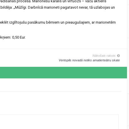
 vadīšanas procesā. Marionešu karalis un virtuozs – vācu aktieris
 atbildēja: „Mūžīgi. Darbnīcā marioneti pagatavot nevar, tā uzlabojas un
apmeklēt izglītojušu pasākumu bērniem un pieaugušajiem, ar marionetēm
kņiem: 0,50 Eur.
Nākošais raksts:
Ventspils novadā notiks amatierteātru skate