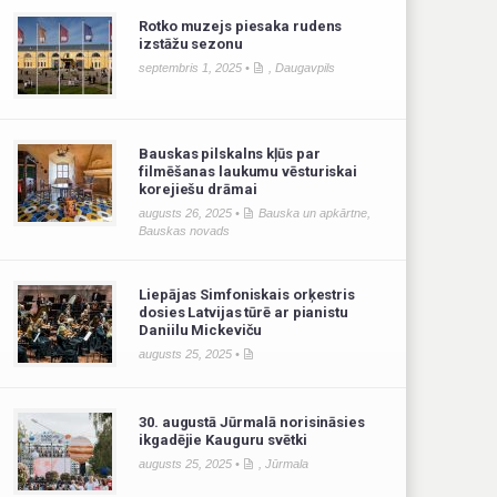
Rotko muzejs piesaka rudens
izstāžu sezonu
septembris 1, 2025 •
,
Daugavpils
Bauskas pilskalns kļūs par
filmēšanas laukumu vēsturiskai
korejiešu drāmai
augusts 26, 2025 •
Bauska un apkārtne
,
Bauskas novads
Liepājas Simfoniskais orķestris
dosies Latvijas tūrē ar pianistu
Daniilu Mickeviču
augusts 25, 2025 •
30. augustā Jūrmalā norisināsies
ikgadējie Kauguru svētki
augusts 25, 2025 •
,
Jūrmala