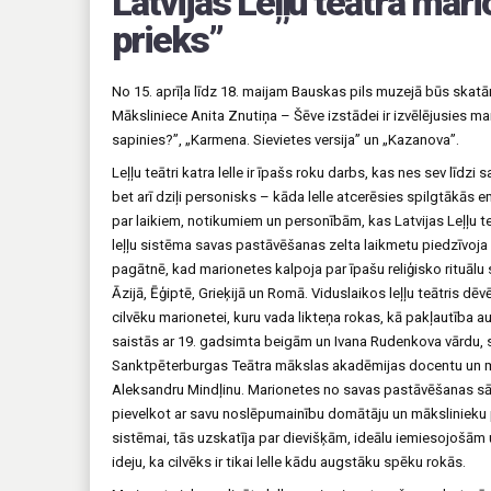
Latvijas Leļļu teātra mar
prieks”
No 15. aprīļa līdz 18. maijam Bauskas pils muzejā būs skatā
Māksliniece Anita Znutiņa – Šēve izstādei ir izvēlējusies m
sapinies?”, „Karmena. Sievietes versija” un „Kazanova”.
Leļļu teātri katra lelle ir īpašs roku darbs, kas nes sev līdzi
bet arī dziļi personisks – kāda lelle atcerēsies spilgtākās
par laikiem, notikumiem un personībām, kas Latvijas Leļļu
leļļu sistēma savas pastāvēšanas zelta laikmetu piedzīvoj
pagātnē, kad marionetes kalpoja par īpašu reliģisko rituālu 
Āzijā, Ēģiptē, Grieķijā un Romā. Viduslaikos leļļu teātris dēvē
cilvēku marionetei, kuru vada likteņa rokas, kā pakļautība 
saistās ar 19. gadsimta beigām un Ivana Rudenkova vārdu, savu
Sanktpēterburgas Teātra mākslas akadēmijas docentu un ma
Aleksandru Mindļinu. Marionetes no savas pastāvēšanas sākum
pievelkot ar savu noslēpumainību domātāju un mākslinieku p
sistēmai, tās uzskatīja par dievišķām, ideālu iemiesojošām 
ideju, ka cilvēks ir tikai lelle kādu augstāku spēku rokās.