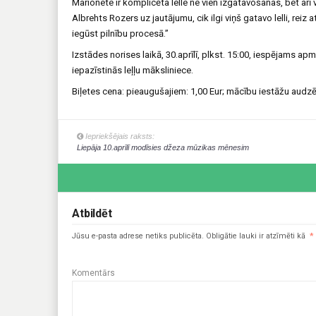
Marionete ir komplicēta lelle ne vien izgatavošanas, bet arī
Albrehts Rozers uz jautājumu, cik ilgi viņš gatavo lelli, reiz
iegūst pilnību procesā.”
Izstādes norises laikā, 30.aprīlī, plkst. 15:00, iespējams 
iepazīstinās leļļu māksliniece.
Biļetes cena: pieaugušajiem: 1,00 Eur; mācību iestāžu audzē
Iepriekšējais raksts:
Liepāja 10.aprīlī modīsies džeza mūzikas mēnesim
Atbildēt
Jūsu e-pasta adrese netiks publicēta.
Obligātie lauki ir atzīmēti kā
*
Komentārs