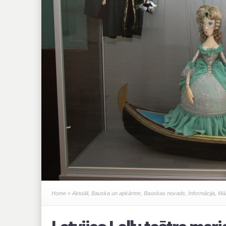
Home
»
Aktuāli
,
Bauska un apkārtne
,
Bauskas novads
,
Informācija
,
Mā