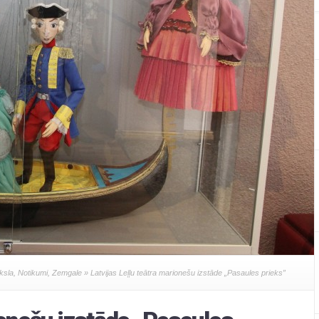
ksla
,
Notikumi
,
Zemgale
» Latvijas Leļļu teātra marionešu izstāde „Pasaules prieks”