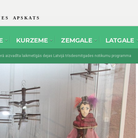
 E S A P S K A T S
E
KURZEME
ZEMGALE
LATGALE
 aizvadīta laikmetīgās dejas Latvijā trīsdesmitgades notikumu programma
es amatierteātri pulcēsies festivālā “Spēlmaņu svētki” Dikļos
augusts 1, 