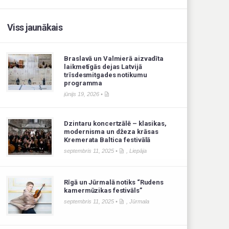
Viss jaunākais
Braslavā un Valmierā aizvadīta
laikmetīgās dejas Latvijā
trīsdesmitgades notikumu
programma
jūnijs 19, 2026 •
Dzintaru koncertzālē – klasikas,
modernisma un džeza krāsas
Kremerata Baltica festivālā
septembris 11, 2025 •
,
Liepāja
Rīgā un Jūrmalā notiks “Rudens
kamermūzikas festivāls”
septembris 11, 2025 •
,
Jūrmala