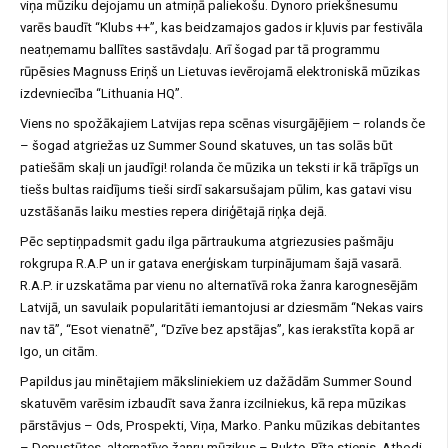
viņa mūziku dejojamu un atmiņā paliekošu. Dynoro priekšnesumu
varēs baudīt “Klubs ++”, kas beidzamajos gados ir kļuvis par festivāla
neatņemamu ballītes sastāvdaļu. Arī šogad par tā programmu
rūpēsies Magnuss Eriņš un Lietuvas ievērojamā elektroniskā mūzikas
izdevniecība “Lithuania HQ”.
Viens no spožākajiem Latvijas repa scēnas visurgājējiem – rolands če
– šogad atgriežas uz Summer Sound skatuves, un tas solās būt
patiešām skaļi un jaudīgi! rolanda če mūzika un teksti ir kā trāpīgs un
tiešs bultas raidījums tieši sirdī sakarsušajam pūlim, kas gatavi visu
uzstāšanās laiku mesties repera diriģētajā riņķa dejā.
Pēc septiņpadsmit gadu ilga pārtraukuma atgriezusies pašmāju
rokgrupa R.A.P un ir gatava enerģiskam turpinājumam šajā vasarā.
R.A.P. ir uzskatāma par vienu no alternatīvā roka žanra karognesējām
Latvijā, un savulaik popularitāti iemantojusi ar dziesmām “Nekas vairs
nav tā”, “Esot vienatnē”, “Dzīve bez apstājas”, kas ierakstīta kopā ar
Igo, un citām.
Papildus jau minētajiem māksliniekiem uz dažādām Summer Sound
skatuvēm varēsim izbaudīt sava žanra izcilniekus, kā repa mūzikas
pārstāvjus – Ods, Prospekti, Viņa, Marko. Panku mūzikas debitantes
– Depustūtes, alternatīvo žanru mūziķus – Bukte, Rīta stienis, Athodi