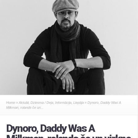
Home
»
Aktuāli
,
Dziesma / Deja
,
Informācija
,
Liepāja
» Dynoro, Daddy Was A
Milkman, rolands če un...
Dynoro, Daddy Was A