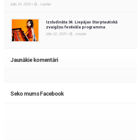
jūlijs 24, 2025 •
,
Liepāja
Izsludināta 34. Liepājas Starptautiskā
zvaigžņu festivāla programma
jūlijs 22, 2025 •
,
Liepāja
Jaunākie komentāri
Seko mums Facebook