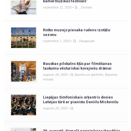
kamermūzikas festivāls”
septembris 11, 2025 •
,
Jūrmala
Rotko muzejs piesaka rudens izstāžu
sezonu
septembris 1, 2025 •
,
Daugavpils
Bauskas pilskalns kļūs par filmēšanas
laukumu vēsturiskai korejiešu drāmai
augusts 26, 2025 •
Bauska un apkārtne
,
Bauskas
novads
Liepājas Simfoniskais orķestris dosies
Latvijas tūrē ar pianistu Daniilu Mickeviču
augusts 25, 2025 •
30. augustā Jūrmalā norisināsies ikgadējie