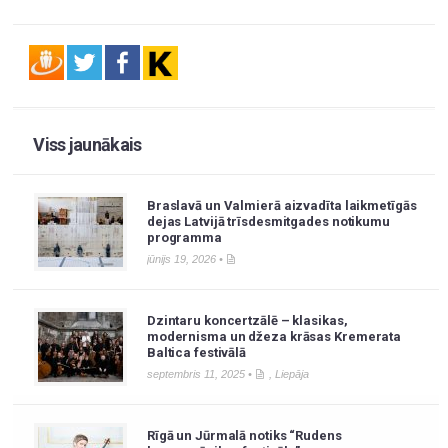
Viss jaunākais
Braslavā un Valmierā aizvadīta laikmetīgās
dejas Latvijā trīsdesmitgades notikumu
programma
jūnijs 19, 2026 •
Dzintaru koncertzālē – klasikas,
modernisma un džeza krāsas Kremerata
Baltica festivālā
septembris 11, 2025 •
,
Liepāja
Rīgā un Jūrmalā notiks “Rudens