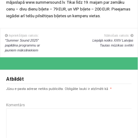
mājaslapā www.summersound.lv. Tikai līdz 19. maijam par zemāku
cenu – divu dienu biļete – 79 EUR, un VIP biļete – 200 EUR. Pieejamas
iegādei arī telšu pilsētiņas biļetes un kemperu vietas.
Iepriekšējais raksts:
Nākošais raksts:
“Summer Sound 2025”
Liepājā notiks XXIV Latvijas
papildina programmu ar
Tautas mūzikas svētki
jauniem māksliniekiem
Atbildēt
Jūsu e-pasta adrese netiks publicēta.
Obligātie lauki ir atzīmēti kā
*
Komentārs