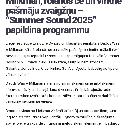
Milkman, rolands če un virkne
pašmāju zvaigžņu –
“Summer Sound 2025”
papildina programmu
Lietuviešu superzvaigzne Dynoro un klausītāju iemīļotais Daddy Was
A Milkman, kā arī rolands če un vairāki pašmāju iecienītie mākslinieki
pievienojas jau iepriekš izziņotajam, apjomīgajam festivāla “Summer
Sound 2025” mākslinieku sarakstam, starp kuriem atrodami –
Galantis, Jonas Blue, Olas, Finķis, Go_A ar Djsetu, Labvēlīgais tips un
vēl daudzi citi.
Daddy Was A Milkman ir viens no zināmākajiem un iemīļotākajiem
Lietuvas mūziķiem Latvijā, kura dziesmas ērti iekārtojušās radio
ēteros, izskan izpārdotās koncertzālēs un pat tapušas sadarbībā ar
vairākiem latviešu mūziķiem.
Dynoro ir viens no Lietuvas zināmākajiem Dj un producentiem, kurš
ieguvis starptautisku popularitāti. Dynoro raksturīgais skanējums
apvieno enerģiskus deju ritmus ar melodiskiem elementiem, padarot