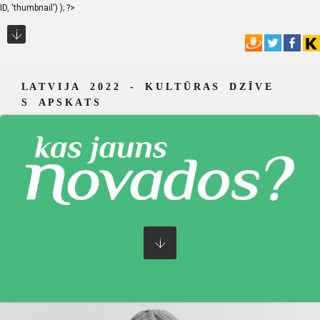
ID, 'thumbnail') ); ?>
L A T V I J A 2 0 2 2 - K U L T Ū R A S D Z Ī V E
S A P S K A T S