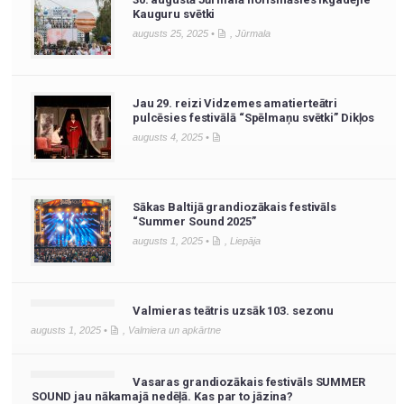
Kauguru svētki
augusts 25, 2025 •
,
Jūrmala
Jau 29. reizi Vidzemes amatierteātri
pulcēsies festivālā “Spēlmaņu svētki” Dikļos
augusts 4, 2025 •
Sākas Baltijā grandiozākais festivāls
“Summer Sound 2025”
augusts 1, 2025 •
,
Liepāja
Valmieras teātris uzsāk 103. sezonu
augusts 1, 2025 •
,
Valmiera un apkārtne
Vasaras grandiozākais festivāls SUMMER
SOUND jau nākamajā nedēļā. Kas par to jāzina?