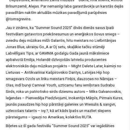
Brīnumzemē, Alejas. Par nemainīgi laba garastāvokļa un karstās dejās
pavadītām naktīm aktuālās mūzikas pavadījumā parūpēsies
@tomsgrevins.
Jau ir zināms, ka “Summer Sound 2025” divās dienās savus īpaši
festivālam gatavotos priekšnesumus un enerģiskos šovus sniegs –
zviedru deju mūzikas milži Galantis, hitu meistars no Lielbritānijas
Jonas Blue, ukraiņu Go_A ar Dj setu, skaļākie tačku stūmēji
Labvēlīgais Tips, ar GAMMA godalgu Gada jaunā māksliniece
apbalvotā Emilija, Holandē dzīvojošās latviešu producentes
elektroniskās deju mūzikas projekts – Might Delete Later, kaimiņi no
Lietuvas – Antikvariniai Kašpirovskio Dantys, Latvijas Hip hop
smagsvars Ozols un liriku meistars Finķis, dauzoņas no Nārnijas –
Olas, indī burvji Carnival Youth, uzticamu fanu iemīļotais Sudrabu
Sirds, roka un patriotisko sirds dziesmu autors – Miks Galvanovskis,
leģendas – Pienvedēja Piedzīvojumi, Inokentijs Mārpls, Pirmais Kurss,
jaunās paaudzes hip hop pārstāvji galeniex un Wiesulis & sangvn,
uzlecošais talants – ivy.?, kā arī kāds īpašs un mazliet slepens
pārsteigums – igauņi no Amerikas, kolektīvs RUTA.
Biļetes uz šī gada festivālu “Summer Sound 2025” var iegādāties