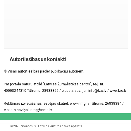
Autortiesības un kontakti
© Visas autortiesības pieder publikāciju autoriem.
Par portāla saturu atbild "Latvijas Žurnālistikas centrs", reģ. nr.
40008244310 Tālrunis: 28938366 / e-pasts saziņai: info@lzc.lv / www.lzc.lv
Reklāmas izvietošanas iespējas skatiet: www.nmg.lv Tālrunis: 26838384 /
e-pasts saziņai: nmg@nmg.lv
© 2026 Novados.lv | Latvijas kultūras dzīves apskats