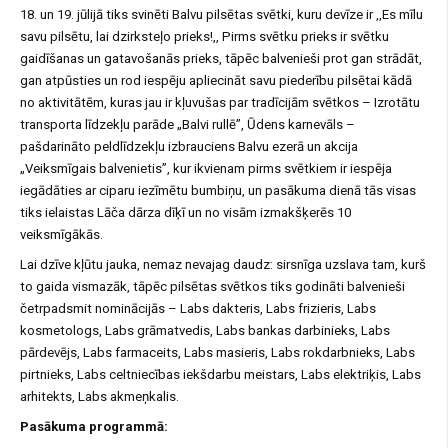
18. un 19. jūlijā tiks svinēti Balvu pilsētas svētki, kuru devīze ir ,,Es mīlu
savu pilsētu, lai dzirksteļo prieks!,, Pirms svētku prieks ir svētku
gaidīšanas un gatavošanās prieks, tāpēc balvenieši prot gan strādāt,
gan atpūsties un rod iespēju apliecināt savu piederību pilsētai kādā
no aktivitātēm, kuras jau ir kļuvušas par tradīcijām svētkos – Izrotātu
transporta līdzekļu parāde „Balvi rullē”, Ūdens karnevāls –
pašdarināto peldlīdzekļu izbrauciens Balvu ezerā un akcija
„Veiksmīgais balvenietis”, kur ikvienam pirms svētkiem ir iespēja
iegādāties ar ciparu iezīmētu bumbiņu, un pasākuma dienā tās visas
tiks ielaistas Lāča dārza dīķī un no visām izmakšķerēs 10
veiksmīgākās.
Lai dzīve kļūtu jauka, nemaz nevajag daudz: sirsnīga uzslava tam, kurš
to gaida vismazāk, tāpēc pilsētas svētkos tiks godināti balvenieši
četrpadsmit nominācijās – Labs dakteris, Labs frizieris, Labs
kosmetologs, Labs grāmatvedis, Labs bankas darbinieks, Labs
pārdevējs, Labs farmaceits, Labs masieris, Labs rokdarbnieks, Labs
pirtnieks, Labs celtniecības iekšdarbu meistars, Labs elektriķis, Labs
arhitekts, Labs akmeņkalis.
Pasākuma programmā: