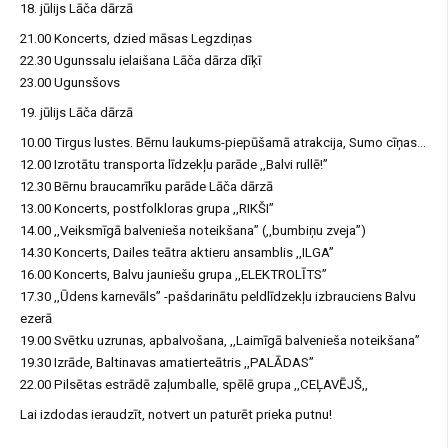
18. jūlijs Lāča dārzā
21.00 Koncerts, dzied māsas Legzdiņas
22.30 Ugunssalu ielaišana Lāča dārza dīķī
23.00 Ugunsšovs
19. jūlijs Lāča dārzā
10.00 Tirgus lustes. Bērnu laukums-piepūšamā atrakcija, Sumo cīņas…
12.00 Izrotātu transporta līdzekļu parāde ,,Balvi rullē!”
12.30 Bērnu braucamrīku parāde Lāča dārzā
13.00 Koncerts, postfolkloras grupa ,,RIKŠI”
14.00 ,,Veiksmīgā balvenieša noteikšana” (,,bumbiņu zveja”)
14.30 Koncerts, Dailes teātra aktieru ansamblis ,,ILGA”
16.00 Koncerts, Balvu jauniešu grupa ,,ELEKTROLĪTS”
17.30 ,,Ūdens karnevāls” -pašdarinātu peldlīdzekļu izbrauciens Balvu
ezerā
19.00 Svētku uzrunas, apbalvošana, ,,Laimīgā balvenieša noteikšana”
19.30 Izrāde, Baltinavas amatierteātris ,,PALĀDAS”
22.00 Pilsētas estrādē zaļumballe, spēlē grupa ,,CEĻAVĒJŠ,,
Lai izdodas ieraudzīt, notvert un paturēt prieka putnu!