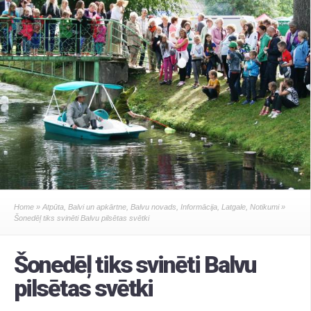
Home
»
Atpūta
,
Balvi un apkārtne
,
Balvu novads
,
Informācija
,
Latgale
,
Notikumi
»
Šonedēļ tiks svinēti Balvu pilsētas svētki
Šonedēļ tiks svinēti Balvu
pilsētas svētki