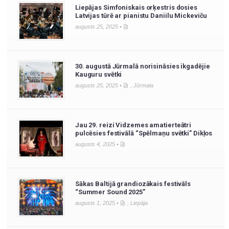
Liepājas Simfoniskais orķestris dosies
Latvijas tūrē ar pianistu Daniilu Mickeviču
augusts 25, 2025 •
30. augustā Jūrmalā norisināsies ikgadējie
Kauguru svētki
augusts 25, 2025 •
,
Jūrmala
Jau 29. reizi Vidzemes amatierteātri
pulcēsies festivālā “Spēlmaņu svētki” Dikļos
augusts 4, 2025 •
Sākas Baltijā grandiozākais festivāls
“Summer Sound 2025”
augusts 1, 2025 •
,
Liepāja