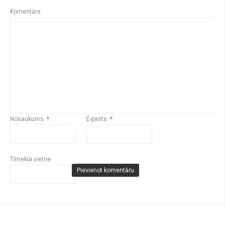
Komentārs
Nosaukums
*
E-pasts
*
Tīmekļa vietne