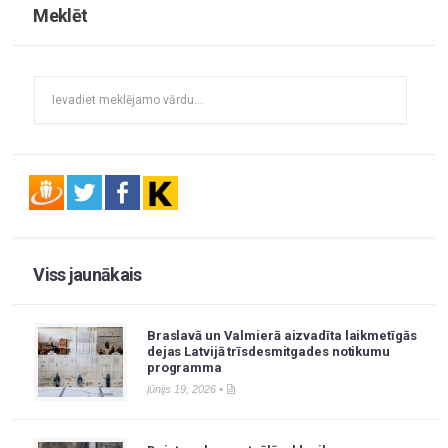
Meklēt
Viss jaunākais
Braslavā un Valmierā aizvadīta laikmetīgās
dejas Latvijā trīsdesmitgades notikumu
programma
jūnijs 19, 2026 •