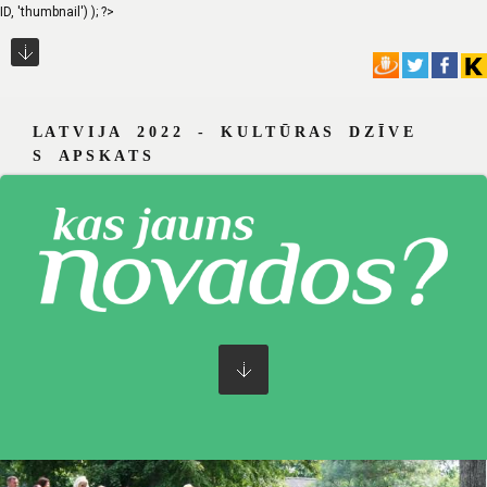
ID, 'thumbnail') ); ?>
L A T V I J A 2 0 2 2 - K U L T Ū R A S D Z Ī V E
S A P S K A T S