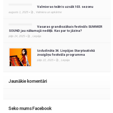
Valmieras teātris uzsāk 103. sezonu
augusts 1, 2025 •
,
Valmiera un apkārtne
Vasaras grandiozākais festivāls SUMMER
SOUND jau nākamajā nedēļā. Kas par to jāzina?
jūlijs 24, 2025 •
,
Liepāja
Izsludināta 34. Liepājas Starptautiskā
zvaigžņu festivāla programma
jūlijs 22, 2025 •
,
Liepāja
Jaunākie komentāri
Seko mums Facebook