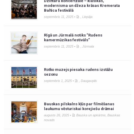
Dzintaru koncertzālē – klasikas,
modernisma un džeza krāsas Kremerata
Baltica festivālā
septembris 11, 2025 •
,
Liepāja
Rīgā un Jūrmalā notiks “Rudens
kamermūzikas festivāls”
septembris 11, 2025 •
,
Jūrmala
Rotko muzejs piesaka rudens izstāžu
sezonu
septembris 1, 2025 •
,
Daugavpils
Bauskas pilskalns kļūs par filmēšanas
laukumu vēsturiskai korejiešu drāmai
augusts 26, 2025 •
Bauska un apkārtne
,
Bauskas
novads