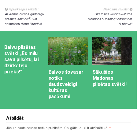
Iepriekšējais raksts:
Nākošais raksts:
Ar Annas dienas gadatirgu
Uzstāsies krievu kultūras
atzīmēs saimnieču un
biedrības “Posoloņ” ansamblis
saimnieku dienu Rundālē
“Ļubava”
Balvu pilsētas
svētki ,,Es mīlu
savu pilsētu, lai
dzirksteļo
prieks!”
Balvos šovasar
Sākušies
notiks
Madonas
daudzveidīgi
pilsētas svētki!
kultūras
pasākumi
Atbildēt
Jūsu e-pasta adrese netiks publicēta.
Obligātie lauki ir atzīmēti kā
*