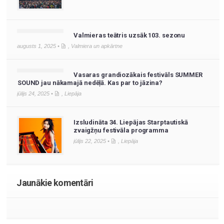
Valmieras teātris uzsāk 103. sezonu
augusts 1, 2025 •
,
Valmiera un apkārtne
Vasaras grandiozākais festivāls SUMMER
SOUND jau nākamajā nedēļā. Kas par to jāzina?
jūlijs 24, 2025 •
,
Liepāja
Izsludināta 34. Liepājas Starptautiskā
zvaigžņu festivāla programma
jūlijs 22, 2025 •
,
Liepāja
Jaunākie komentāri