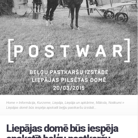
Home
»
Informācija
,
Kurzeme
,
Liepāja
,
Liepāja un apkārtne
,
Māksla
,
Notikumi
»
Liepājas domē būs iespēja apskatīt beļģu pastkaršu izstādi...
Liepājas domē būs iespēja