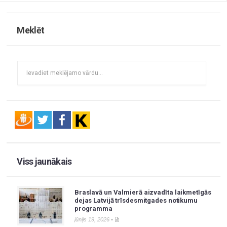
Meklēt
Viss jaunākais
Braslavā un Valmierā aizvadīta laikmetīgās
dejas Latvijā trīsdesmitgades notikumu
programma
jūnijs 19, 2026 •