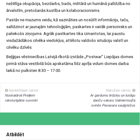
nežēlīga okupācija, bezdarbs, bads, militārā un humānā palīdzība no
ārvalstīm, pretošanās kustība un kolaboracionisms.
Pastāv ne mazums veidu, kā sazināties un nosūtīt informāciju, taču,
salīdzinot ar jaunajām tehnoloģijām, paskartes ir vairāk personisks un
paliekošs ziņojums. Agrāk pastkartes tika izmantotas, lai paustu
visdažādākos cilvēka viedokļus, attēlotu valdošo situāciju valstī un
cilvēku dzīvēs.
Beļģijas vēstniecības Latvijā rīkotā izstāde „Postwar” Liepājas domes
pirmā stāva vestibilā būs apskatāma līdz aprīļa vidum domes darba
laikā no pulksten 8.30 – 17.00.
Iepriekšējais raksts:
Nākošais raksts:
Noskaidroti Preiļiem
Ar gardumu tirdziņu un lustīgu
raksturīgākie suvenīri
danču vakaru Valmiermuižā
svinēs Pavasara saulgriežus
Atbildēt