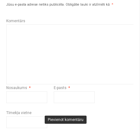
Jūsu e-pasta adrese netiks publicēta.
Obligātie lauki ir atzīmēti kā
*
Komentārs
Nosaukums
*
E-pasts
*
Tīmekļa vietne