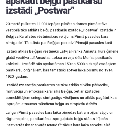
apskatīt beļģu pastkaršu
izstādi „Postwar”
20.martā pulksten 11.00 Liepājas pilsētas domes pirmā stāva
vestibilā tiks atklāta beļģu pastkaršu izstāde „Postwar”. Izstāde ir
Belģijas Karalistes vēstniecības veltījums Pirmā pasaules kara
simtgadei. Tā stāsta par Beļģijas pieredzi Pirmajā pasaules karā.
Izstādi atklās Beļģijas vēstnieks Latvijā Franks Arnauts, kura ģimene
glabā vectēva Luī Arnautsa-Loksa un viņa dēla Morisa pastkaršu
kolekciju. Izstādē būs apskatāmas 150 no 500 kolekcijā esošajiem
pastkaršu oriģināliem, kas tematiski aptver laika posmu no 1914. –
1920. gadam.
Izstādē izvietotās pastkartes ne tikai atklās cilvēku pārliecību,
motivāciju un emocijas kara laikā Beļģijā, bet arī izstādes
apmeklētājiem sniegs simtgadīgu vēstījumu un atklās pagātni, kas
joprojām atsaucas mūsdienu beļģu un eiropiešu dzīvēs.
Lai gan Pirmā pasaules kara laika pieredze katram bijusi sāpju un
rūgtuma pilna, pastkartēs atspoguļotais beļģu stāsts ir īpašs.
Pastkartēs ikviens varēs ieraudzīt tādus kara laika aspektus kā