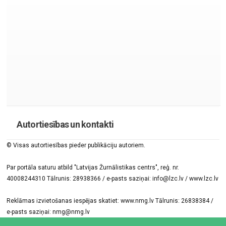
Autortiesības un kontakti
© Visas autortiesības pieder publikāciju autoriem.
Par portāla saturu atbild "Latvijas Žurnālistikas centrs", reģ. nr.
40008244310 Tālrunis: 28938366 / e-pasts saziņai: info@lzc.lv / www.lzc.lv
Reklāmas izvietošanas iespējas skatiet: www.nmg.lv Tālrunis: 26838384 /
e-pasts saziņai: nmg@nmg.lv