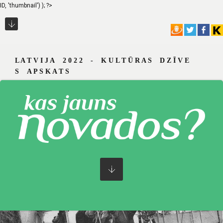
ID, 'thumbnail') ); ?>
L A T V I J A 2 0 2 2 - K U L T Ū R A S D Z Ī V E
S A P S K A T S