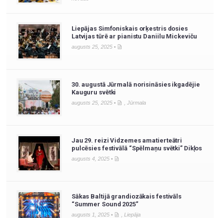
Liepājas Simfoniskais orķestris dosies
Latvijas tūrē ar pianistu Daniilu Mickeviču
augusts 25, 2025 •
30. augustā Jūrmalā norisināsies ikgadējie
Kauguru svētki
augusts 25, 2025 •
,
Jūrmala
Jau 29. reizi Vidzemes amatierteātri
pulcēsies festivālā “Spēlmaņu svētki” Dikļos
augusts 4, 2025 •
Sākas Baltijā grandiozākais festivāls
“Summer Sound 2025”
augusts 1, 2025 •
,
Liepāja