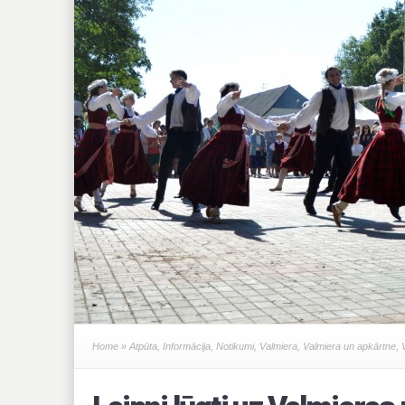
Home
»
Atpūta
,
Informācija
,
Notikumi
,
Valmiera
,
Valmiera un apkārtne
,