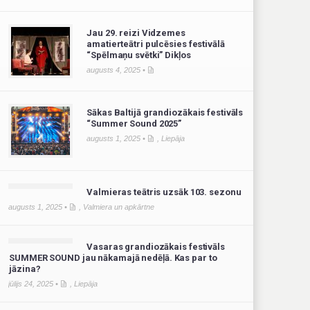
Jau 29. reizi Vidzemes
amatierteātri pulcēsies festivālā
“Spēlmaņu svētki” Dikļos
augusts 4, 2025 •
Sākas Baltijā grandiozākais festivāls
“Summer Sound 2025”
augusts 1, 2025 •
,
Liepāja
Valmieras teātris uzsāk 103. sezonu
augusts 1, 2025 •
,
Valmiera un apkārtne
Vasaras grandiozākais festivāls
SUMMER SOUND jau nākamajā nedēļā. Kas par to
jāzina?
jūlijs 24, 2025 •
,
Liepāja