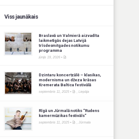
Viss jaunākais
Braslavā un Valmierā aizvadīta
laikmetīgās dejas Latvijā
trīsdesmitgades notikumu
programma
jūnijs 19, 2026 •
Dzintaru koncertzālē – klasikas,
modernisma un džeza krāsas
Kremerata Baltica festivālā
septembris 11, 2025 •
,
Liepāja
Rīgā un Jūrmalā notiks “Rudens
kamermūzikas festivāls”
septembris 11, 2025 •
,
Jūrmala