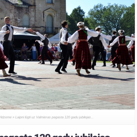
Vidzeme
» Laipni lūgti uz Valmieras pagasta 120 gadu jubilejas...