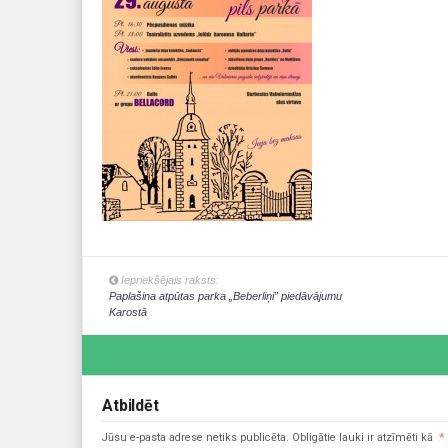
Iepriekšējais raksts:
Paplašina atpūtas parka „Beberliņi” piedāvājumu
Karostā
Atbildēt
Jūsu e-pasta adrese netiks publicēta.
Obligātie lauki ir atzīmēti kā
*