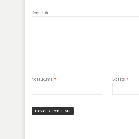
Komentārs
Nosaukums
*
E-pasts
*