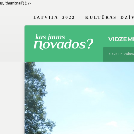
ID, 'thumbnail') ); ?>
L A T V I J A 2 0 2 2 - K U L T Ū R A S D Z Ī V
VIDZEM
jūnijs 19, 2026
Braslavā un Valmierā
augusts 4, 2025
Jau 29. reizi Vidze