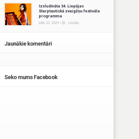
Izsludināta 34. Liepājas
Starptautiskā zvaigžņu festivāla
programma
jūlijs 22, 2025 •
,
Liepāja
Jaunākie komentāri
Seko mums Facebook