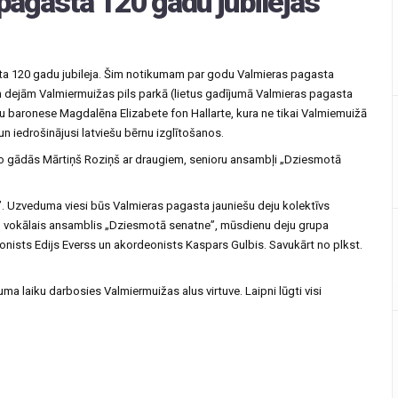
 pagasta 120 gadu jubilejas
asta 120 gadu jubileja. Šim notikumam par godu Valmieras pagasta
un dejām Valmiermuižas pils parkā (lietus gadījumā Valmieras pagasta
cu baronese Magdalēna Elizabete fon Hallarte, kura ne tikai Valmiemuižā
 un iedrošinājusi latviešu bērnu izglītošanos.
 to gādās Mārtiņš Roziņš ar draugiem, senioru ansambļi „Dziesmotā
.
”. Uzveduma viesi būs Valmieras pagasta jauniešu deju kolektīvs
oru vokālais ansamblis „Dziesmotā senatne”, mūsdienu deju grupa
nists Edijs Everss un akordeonists Kaspars Gulbis. Savukārt no plkst.
a laiku darbosies Valmiermuižas alus virtuve. Laipni lūgti visi