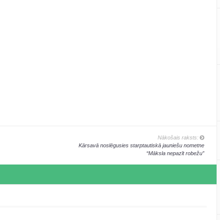
Nākošais raksts:
Kārsavā noslēgusies starptautiskā jauniešu nometne
“Māksla nepazīt robežu”