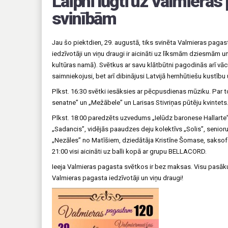
Laipni lūgti uz Valmieras
svinībām
Jau šo piektdien, 29. augustā, tiks svinēta Valmieras pag
iedzīvotāji un viņu draugi ir aicināti uz līksmām dziesmām 
kultūras namā). Svētkus ar savu klātbūtni pagodinās arī vā
saimniekojusi, bet arī dibinājusi Latvijā hernhūtiešu kustību
Plkst. 16:30 svētki iesāksies ar pēcpusdienas mūziku. Par
senatne” un „Mežābele” un Larisas Stivriņas pūtēju kvintets
Plkst. 18:00 paredzēts uzvedums „Ielūdz baronese Hallarte
„Sadancis”, vidējās paaudzes deju kolektīvs „Solis”, seni
„Nezāles” no Matīšiem, dziedātāja Kristīne Šomase, saksofo
21:00 visi aicināti uz balli kopā ar grupu BELLACORD.
Ieeja Valmieras pagasta svētkos ir bez maksas. Visu pasākum
Valmieras pagasta iedzīvotāji un viņu draugi!