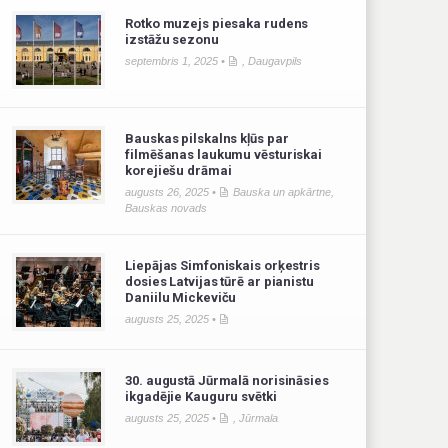
Rotko muzejs piesaka rudens
izstāžu sezonu
septembris 1, 2025 •
,
Daugavpils
Bauskas pilskalns kļūs par
filmēšanas laukumu vēsturiskai
korejiešu drāmai
augusts 26, 2025 •
Bauska un apkārtne
,
Bauskas novads
Liepājas Simfoniskais orķestris
dosies Latvijas tūrē ar pianistu
Daniilu Mickeviču
augusts 25, 2025 •
30. augustā Jūrmalā norisināsies
ikgadējie Kauguru svētki
augusts 25, 2025 •
,
Jūrmala