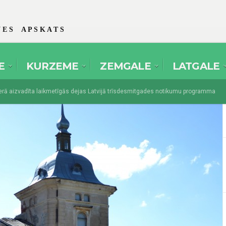
 E S A P S K A T S
E
KURZEME
ZEMGALE
LATGALE
 aizvadīta laikmetīgās dejas Latvijā trīsdesmitgades notikumu programma
mes amatierteātri pulcēsies festivālā “Spēlmaņu svētki” Dikļos
augusts 1, 