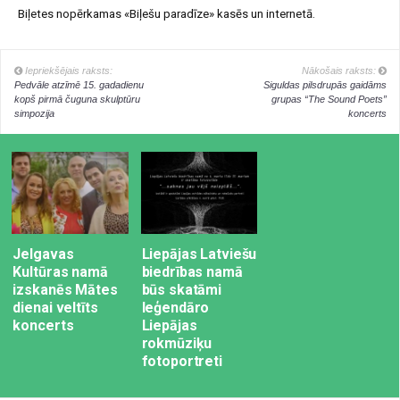
Biļetes nopērkamas «Biļešu paradīze» kasēs un internetā.
Iepriekšējais raksts:
Nākošais raksts:
Pedvāle atzīmē 15. gadadienu
Siguldas pilsdrupās gaidāms
kopš pirmā čuguna skulptūru
grupas “The Sound Poets”
simpozija
koncerts
Jelgavas
Liepājas Latviešu
Kultūras namā
biedrības namā
izskanēs Mātes
būs skatāmi
dienai veltīts
leģendāro
koncerts
Liepājas
rokmūziķu
fotoportreti