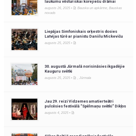
laukumu vēsturiskai korejiešu drāmai
augusts 26, 2025 •
Bauska un apkārtne
,
Bauskas
novads
Liepājas Simfoniskais orķestris dosies
Latvijas tūrē ar pianistu Daniilu Mickeviču
augusts 25, 2025 •
30. augustā Jūrmalā norisināsies ikgadējie
Kauguru svētki
augusts 25, 2025 •
,
Jūrmala
Jau 29. reizi Vidzemes amatierteātri
pulcēsies festivālā “Spēlmaņu svētki” Dikļos
augusts 4, 2025 •