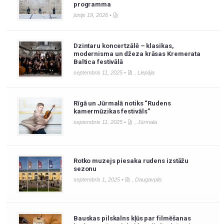
programma
jūnijs 19, 2026 •
Dzintaru koncertzālē – klasikas,
modernisma un džeza krāsas Kremerata
Baltica festivālā
septembris 11, 2025 •
,
Liepāja
Rīgā un Jūrmalā notiks “Rudens
kamermūzikas festivāls”
septembris 11, 2025 •
,
Jūrmala
Rotko muzejs piesaka rudens izstāžu
sezonu
septembris 1, 2025 •
,
Daugavpils
Bauskas pilskalns kļūs par filmēšanas