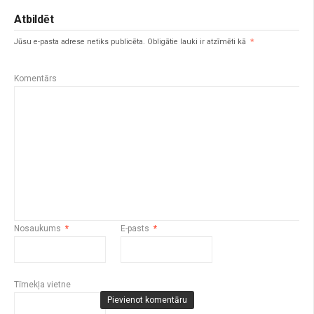
Atbildēt
Jūsu e-pasta adrese netiks publicēta.
Obligātie lauki ir atzīmēti kā
*
Komentārs
Nosaukums
*
E-pasts
*
Tīmekļa vietne