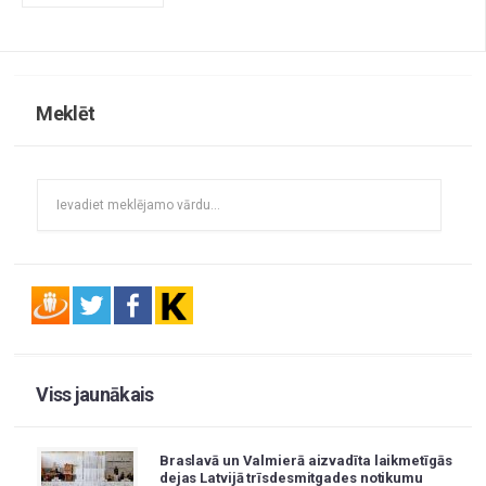
Meklēt
Viss jaunākais
Braslavā un Valmierā aizvadīta laikmetīgās
dejas Latvijā trīsdesmitgades notikumu