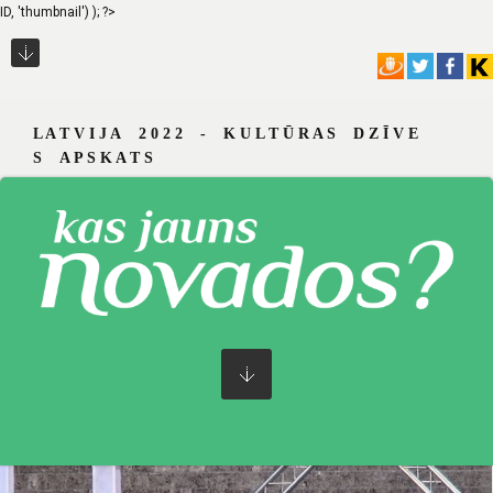
ID, 'thumbnail') ); ?>
L A T V I J A 2 0 2 2 - K U L T Ū R A S D Z Ī V E
S A P S K A T S