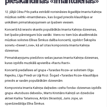
pieskandinās «Imantdienas»
12. jūlijā Cēsu Pils parka estrādē norisināsies ikgadējie Imanta Kalniņa
mūzikas svētki «Imantdienas», kas šogad priecēs klausītājus ar
unikāliem pirmatskaņojumiem un īpašiem viesiem.
Koncertā kā ierasts skanēs populārākās Imanta Kalniņa dziesmas,
bet īpašie pārsteigumi būs vairāki. Viens no tiem būs akadēmiskās
mūzikas solistes Elīnas Šimkus dalība koncertā, izpildot Šekspīra
sonetu «Sweet Love», kā arī citas komponista Imanta Kalniņa
dziesmas.
Pirmatskaņojumu piedzīvos sešas jaunas Imanta Kalniņa dziesmas,
kuras izpildīs muzikālā apvienība «Raxtu Raxti».
Koncertā piedalīsies arī grupa «Turaidas Roze» ar solistiem Olgu
Rajecku, Līgu Priedi un Uģi Rozi. Šogad «Turaidas Roze» klausītājus
priecēs ar savām populārākām dziesmām.
Komponista Imanta Kalniņa daiļrades «zelta fonda» dziesmas izpildīs
grupa «Autobuss debesīs», Marts Kristiāns Kalniņš un dziedošie
aktieri Karīna Tatarinova, Artūrs Skrastiņš, Juris Jope, un
operdziedātāja Elīna Šimkus.