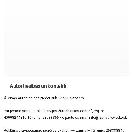
Autortiesības un kontakti
© Visas autortiesības pieder publikāciju autoriem.
Par portāla saturu atbild "Latvijas Žurnālistikas centrs", reģ. nr.
40008244310 Tālrunis: 28938366 / e-pasts saziņai: info@lzc.lv / www.lzc.lv
Reklāmas izvietošanas iespējas skatiet: www.nmg.lv Tālrunis: 26838384 /