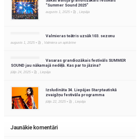
Sākas Baltijā grandiozākais festivāls
“Summer Sound 2025”
augusts 1, 2025 •
,
Liepāja
Valmieras teātris uzsāk 103. sezonu
augusts 1, 2025 •
,
Valmiera un apkārtne
Vasaras grandiozākais festivāls SUMMER
SOUND jau nākamajā nedēļā. Kas par to jāzina?
jūlijs 24, 2025 •
,
Liepāja
Izsludināta 34. Liepājas Starptautiskā
zvaigžņu festivāla programma
jūlijs 22, 2025 •
,
Liepāja
Jaunākie komentāri