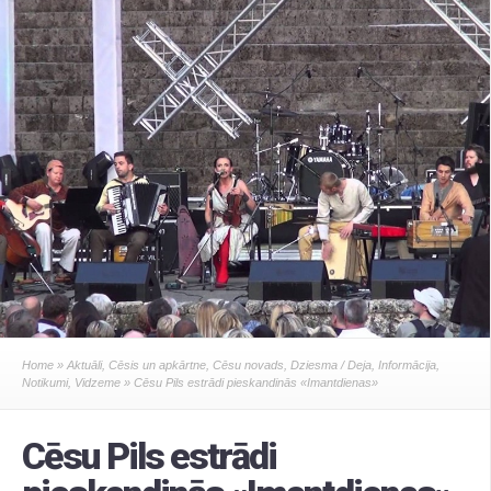
Home
»
Aktuāli
,
Cēsis un apkārtne
,
Cēsu novads
,
Dziesma / Deja
,
Informācija
,
Notikumi
,
Vidzeme
» Cēsu Pils estrādi pieskandinās «Imantdienas»
Cēsu Pils estrādi