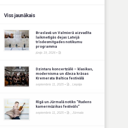
Viss jaunākais
Braslavā un Valmierā aizvadīta
laikmetīgās dejas Latvijā
trīsdesmitgades notikumu
programma
jūnijs 19, 2026 •
Dzintaru koncertzālē – klasikas,
modernisma un džeza krāsas
Kremerata Baltica festivālā
septembris 11, 2025 •
,
Liepāja
Rīgā un Jūrmalā notiks “Rudens
kamermūzikas festivāls”
septembris 11, 2025 •
,
Jūrmala