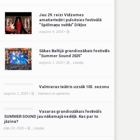
Jau 29. reizi Vidzemes
amatierteātri pulcēsies festivālā
“Spēlmaņu svētki” Dikļos
augusts 4, 2025 •
Sākas Baltijā grandiozākais festivāls
“Summer Sound 2025”
augusts 1, 2025 •
,
Liepāja
Valmieras teātris uzsāk 103. sezonu
augusts 1, 2025 •
,
Valmiera un apkārtne
Vasaras grandiozākais festivāls
SUMMER SOUND jau nākamajā nedēļā. Kas par to
jāzina?
jūlijs 24, 2025 •
,
Liepāja