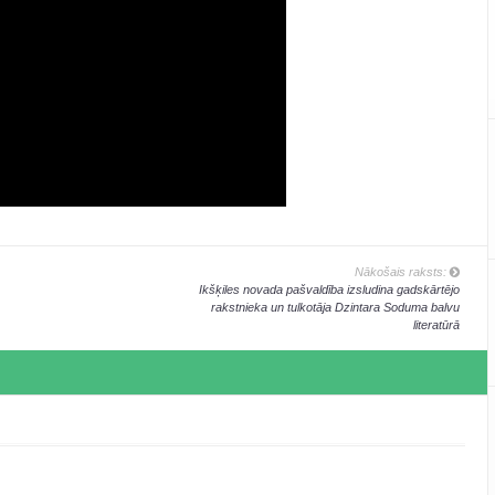
Nākošais raksts:
Ikšķiles novada pašvaldība izsludina gadskārtējo
rakstnieka un tulkotāja Dzintara Soduma balvu
literatūrā