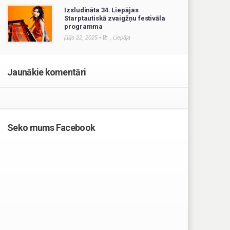
Izsludināta 34. Liepājas
Starptautiskā zvaigžņu festivāla
programma
jūlijs 22, 2025 •
,
Liepāja
Jaunākie komentāri
Seko mums Facebook