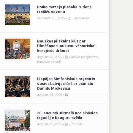
Rotko muzejs piesaka rudens
izstāžu sezonu
septembris 1, 2025 •
,
Daugavpils
Bauskas pilskalns kļūs par
filmēšanas laukumu vēsturiskai
korejiešu drāmai
augusts 26, 2025 •
Bauska un apkārtne
,
Bauskas novads
Liepājas Simfoniskais orķestris
dosies Latvijas tūrē ar pianistu
Daniilu Mickeviču
augusts 25, 2025 •
30. augustā Jūrmalā norisināsies
ikgadējie Kauguru svētki
augusts 25, 2025 •
,
Jūrmala