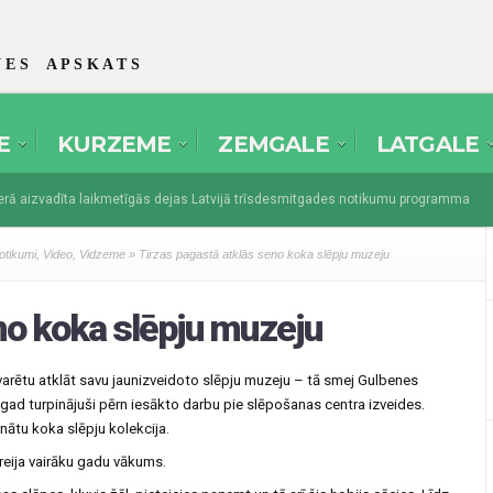
 E S A P S K A T S
E
KURZEME
ZEMGALE
LATGALE
 aizvadīta laikmetīgās dejas Latvijā trīsdesmitgades notikumu programma
es amatierteātri pulcēsies festivālā “Spēlmaņu svētki” Dikļos
augusts 1, 
otikumi
,
Video
,
Vidzeme
» Tirzas pagastā atklās seno koka slēpju muzeju
no koka slēpju muzeju
varētu atklāt savu jaunizveidoto slēpju muzeju – tā smej Gulbenes
ogad turpinājuši pērn iesākto darbu pie slēpošanas centra izveides.
ātu koka slēpju kolekcija.
Treija vairāku gadu vākums.