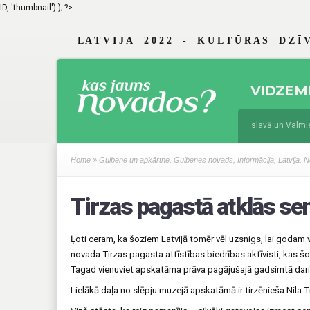
ID, 'thumbnail') ); ?>
L A T V I J A 2 0 2 2 - K U L T Ū R A S D Z Ī V
VIDZEM
jūnijs 19, 2026
Braslavā un Valmierā
augusts 4, 2025
Jau 29. reizi Vidzem
Home
»
Gulbene un apkārtne
,
Gulbenes novads
,
Informācija
,
Latvija
,
N
Tirzas pagastā atklās se
Ļoti ceram, ka šoziem Latvijā tomēr vēl uzsnigs, lai godam 
novada Tirzas pagasta attīstības biedrības aktīvisti, kas š
Tagad vienuviet apskatāma prāva pagājušajā gadsimtā darin
Lielākā daļa no slēpju muzejā apskatāmā ir tirzēnieša Nila 