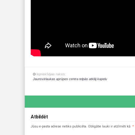
Iepriekšējais raksts:
Jaunsvirlaukas aprūpes centra telpās atklāj kapelu
Atbildēt
Jūsu e-pasta adrese netiks publicēta.
Obligātie lauki ir atzīmēti kā
*