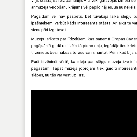
Viņš stāsta, ka reiz pamanījis – cilvēki gatavojas izmest sen
ar muzeja veidošanu krājums vēl papildinājies, un nu nelielai
Pagaidām vēl nav paspēts, bet tuvākajā laikā slēpju pār
īpašniekiem, varbūt kāds interesants stāsts. Ar laiku te var
vienu pāri izgatavot.
Muzejs ierīkots par līdzekļiem, kas saņemti Eiropas Savien
pagājušajā gadā realizēja tā pirmo daļu, iegādājoties kriet
tirzēnietis bez maksas to visu var izmantot. Pērn, kad bija sn
Paši tirzēnieši vērtē, ka ideja par slēpju muzeja izveidi i
pagastam. Tāpat muzejā joprojām tiek gaidīti interesant
slēpes, nu tās var vest uz Tirzu.