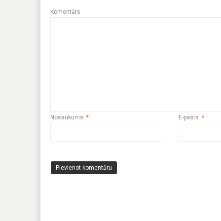
Komentārs
Nosaukums
*
E-pasts
*