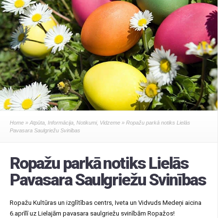
Home
»
Atpūta
,
Informācija
,
Notikumi
,
Vidzeme
» Ropažu parkā notiks Lielās
Pavasara Saulgriežu Svinības
Ropažu parkā notiks Lielās
Pavasara Saulgriežu Svinības
Ropažu Kultūras un izglītības centrs, Iveta un Vidvuds Medeņi aicina
6.aprīlī uz Lielajām pavasara saulgriežu svinībām Ropažos!