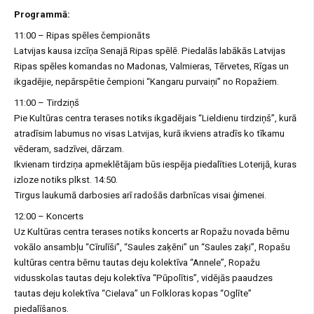
Programmā:
11:00 – Ripas spēles čempionāts
Latvijas kausa izcīņa Senajā Ripas spēlē. Piedalās labākās Latvijas
Ripas spēles komandas no Madonas, Valmieras, Tērvetes, Rīgas un
ikgadējie, nepārspētie čempioni “Kangaru purvaiņi” no Ropažiem.
11:00 – Tirdziņš
Pie Kultūras centra terases notiks ikgadējais “Lieldienu tirdziņš”, kurā
atradīsim labumus no visas Latvijas, kurā ikviens atradīs ko tīkamu
vēderam, sadzīvei, dārzam.
Ikvienam tirdziņa apmeklētājam būs iespēja piedalīties Loterijā, kuras
izloze notiks plkst. 14:50.
Tirgus laukumā darbosies arī radošās darbnīcas visai ģimenei.
12:00 – Koncerts
Uz Kultūras centra terases notiks koncerts ar Ropažu novada bērnu
vokālo ansambļu “Cīrulīši”, “Saules zaķēni” un “Saules zaķi”, Ropašu
kultūras centra bērnu tautas deju kolektīva “Annele”, Ropažu
vidusskolas tautas deju kolektīva “Pūpolītis”, vidējās paaudzes
tautas deju kolektīva “Cielava” un Folkloras kopas “Oglīte”
piedalīšanos.