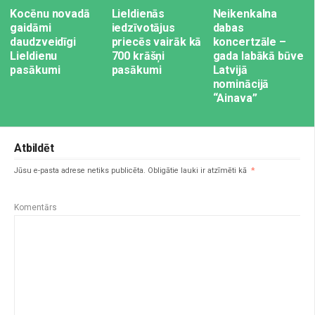
Kocēnu novadā
Lieldienās
Neikenkalna
gaidāmi
iedzīvotājus
dabas
daudzveidīgi
priecēs vairāk kā
koncertzāle –
Lieldienu
700 krāšņi
gada labākā būve
pasākumi
pasākumi
Latvijā
nominācijā
“Ainava”
Atbildēt
Jūsu e-pasta adrese netiks publicēta.
Obligātie lauki ir atzīmēti kā
*
Komentārs