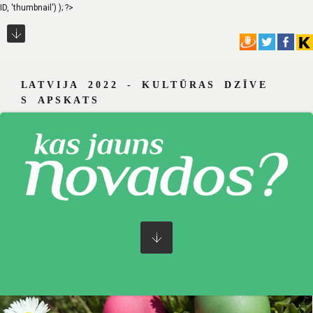
ID, 'thumbnail') ); ?>
L A T V I J A 2 0 2 2 - K U L T Ū R A S D Z Ī V E
S A P S K A T S