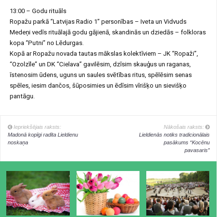
13:00 – Godu rituāls
Ropažu parkā “Latvijas Radio 1” personības – Iveta un Vidvuds
Medeņi vedīs rituālajā godu gājienā, skandinās un dziedās – folkloras
kopa “Putni” no Lēdurgas.
Kopā ar Ropažu novada tautas mākslas kolektīviem – JK “Ropaži”,
“Ozolzīle” un DK “Cielava” gavilēsim, dzīsim skauģus un raganas,
īstenosim ūdens, uguns un saules svētības ritus, spēlēsim senas
spēles, iesim dančos, šūposimies un ēdīsim vīrišķo un sievišķo
pantāgu.
Iepriekšējais raksts:
Nākošais raksts:
Madonā kopīgi radīta Lieldienu
Lieldienās notiks tradicionālais
noskaņa
pasākums “Kocēnu
pavasaris”