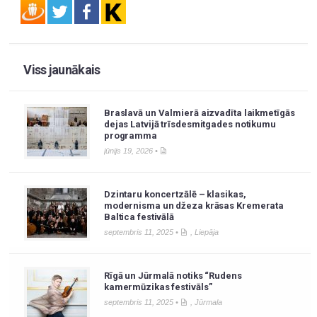
Viss jaunākais
Braslavā un Valmierā aizvadīta laikmetīgās
dejas Latvijā trīsdesmitgades notikumu
programma
jūnijs 19, 2026 •
Dzintaru koncertzālē – klasikas,
modernisma un džeza krāsas Kremerata
Baltica festivālā
septembris 11, 2025 •
,
Liepāja
Rīgā un Jūrmalā notiks “Rudens
kamermūzikas festivāls”
septembris 11, 2025 •
,
Jūrmala