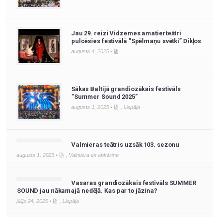
Jau 29. reizi Vidzemes amatierteātri
pulcēsies festivālā “Spēlmaņu svētki” Dikļos
augusts 4, 2025 •
Sākas Baltijā grandiozākais festivāls
“Summer Sound 2025”
augusts 1, 2025 •
,
Liepāja
Valmieras teātris uzsāk 103. sezonu
augusts 1, 2025 •
,
Valmiera un apkārtne
Vasaras grandiozākais festivāls SUMMER
SOUND jau nākamajā nedēļā. Kas par to jāzina?
jūlijs 24, 2025 •
,
Liepāja