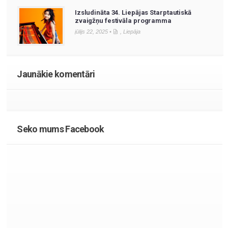
Izsludināta 34. Liepājas Starptautiskā
zvaigžņu festivāla programma
jūlijs 22, 2025 •
,
Liepāja
Jaunākie komentāri
Seko mums Facebook