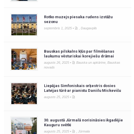
Rotko muzejs piesaka rudens izstāžu
sezonu
septembris 1, 2025 •
,
Daugavpils
Bauskas pilskalns kļūs par filmēšanas
laukumu vēsturiskai korejiešu drāmai
augusts 26, 2025 •
Bauska un apkārtne
,
Bauskas
novads
Liepājas Simfoniskais orķestris dosies
Latvijas tūrē ar pianistu Daniilu Mickeviču
augusts 25, 2025 •
30. augustā Jūrmalā norisināsies ikgadējie
Kauguru svētki
augusts 25, 2025 •
,
Jūrmala