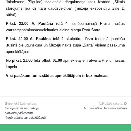
Jākobsona (Sigulda) nacionālā dārgakmeņa rotu izstāde „Siltais
starojums jeb dzintara daudzveidība” (muzeja ekspozīciju zālē 1.
stāvā).
Plkst. 23.00 A. Paulāna ielā 4
noslēpumainajā Preiļu muižas
vārtsarga
namiņā
sasveicināties aicina Mārga Rota Sārtā
Plkst. 24.00 A. Paulāna ielā 4
skulptūru dārza teritorijā jauniešu
„tusiņš pie ugunskura un Muzeju nakts zupa „Sārtā” visiem pasākuma
apmeklētājiem.
No plkst. 23.00 līdz plkst. 01.00
apmeklētājiem atvērta Preiļu muižas
kapela.
Visi pasākumi un izstādes apmeklētājiem ir bez maksas.
Iepriekšējais raksts:
Nākošais raksts:
Liepāja atzīta par Latvijā
Gruzijā atklāj Jūrmalas bulvāri
aktīvāko pašvaldību
riteņbraukšanas veicināšanā