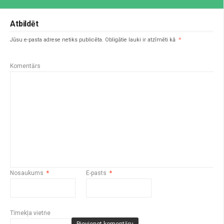
Atbildēt
Jūsu e-pasta adrese netiks publicēta.
Obligātie lauki ir atzīmēti kā
*
Komentārs
Nosaukums
*
E-pasts
*
Tīmekļa vietne