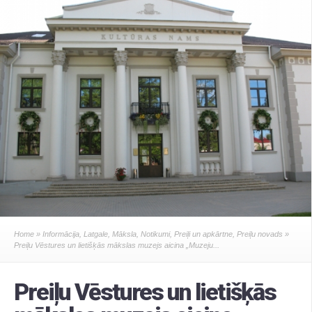
Home
»
Informācija
,
Latgale
,
Māksla
,
Notikumi
,
Preiļi un apkārtne
,
Preiļu novads
»
Preiļu Vēstures un lietišķās mākslas muzejs aicina „Muzeju...
Preiļu Vēstures un lietišķās