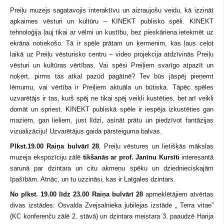
Preiļu muzejs sagatavojis interaktīvu un aizraujošu veidu, kā izzināt
apkaimes vēsturi un kultūru – KINEKT publisko spēli. KINEKT
tehnoloģija ļauj tikai ar vēlmi un kustību, bez pieskāriena ietekmēt uz
ekrāna notiekošo. Tā ir spēle prātam un ķermenim, kas ļaus ceļot
laikā uz Preiļu vēsturisko centru – video projekcija atdzīvinās Preiļu
vēsturi un kultūras vērtības. Vai spēsi Preiļiem svarīgo atpazīt un
noķert, pirms tas atkal pazūd pagātnē? Tev būs jāspēj pieņemt
lēmumu, vai vērtība ir Preiļiem aktuāla un būtiska. Tāpēc spēles
uzvarētājs ir tas, kurš spēj ne tikai spēj veikli kustēties, bet arī veikli
domāt un spriest. KINEKT publiskā spēle ir iespēja izkustēties gan
maziem, gan lieliem, just līdzi, asināt prātu un piedzīvot fantāzijas
vizualizāciju! Uzvarētājus gaida pārsteiguma balvas.
Plkst.19.00 Raiņa bulvārī 28
, Preiļu vēstures un lietišķās mākslas
muzeja ekspozīciju zālē
tikšanās ar prof. Janīnu Kursīti
interesantā
sarunā par dzintara un citu akmeņu spēku un dziednieciskajām
īpašībām. Atnāc, un tu uzzināsi, kas ir Latgales dzintars.
No plkst. 19.00 līdz 23.00 Raiņa bulvārī 28
apmeklētājiem atvērtas
divas izstādes: Osvalda Zvejsalnieka jubilejas izstāde „ Terra vitae”
(KC konferenču zālē 2. stāvā) un dzintara meistara 3. paaudzē Harija