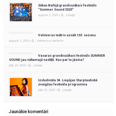
Sākas Baltijā grandiozākais festivāls
“Summer Sound 2025”
augusts 1, 2025 •
,
Liepāja
Valmieras teātris uzsāk 103. sezonu
augusts 1, 2025 •
,
Valmiera un apkārtne
Vasaras grandiozākais festivāls SUMMER
SOUND jau nākamajā nedēļā. Kas par to jāzina?
jūlijs 24, 2025 •
,
Liepāja
Izsludināta 34. Liepājas Starptautiskā
zvaigžņu festivāla programma
jūlijs 22, 2025 •
,
Liepāja
Jaunākie komentāri