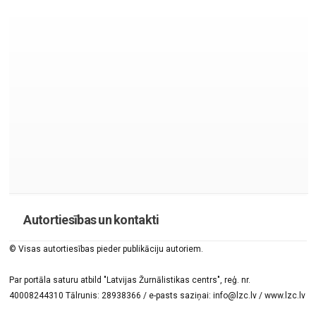
Autortiesības un kontakti
© Visas autortiesības pieder publikāciju autoriem.
Par portāla saturu atbild "Latvijas Žurnālistikas centrs", reģ. nr.
40008244310 Tālrunis: 28938366 / e-pasts saziņai: info@lzc.lv / www.lzc.lv