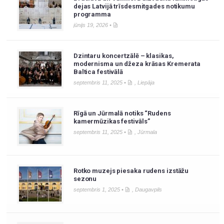
dejas Latvijā trīsdesmitgades notikumu
programma
jūnijs 19, 2026 •
Dzintaru koncertzālē – klasikas,
modernisma un džeza krāsas Kremerata
Baltica festivālā
septembris 11, 2025 •
,
Liepāja
Rīgā un Jūrmalā notiks “Rudens
kamermūzikas festivāls”
septembris 11, 2025 •
,
Jūrmala
Rotko muzejs piesaka rudens izstāžu
sezonu
septembris 1, 2025 •
,
Daugavpils