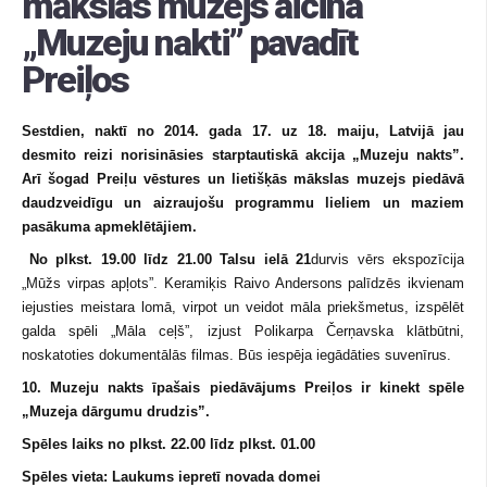
mākslas muzejs aicina
„Muzeju nakti” pavadīt
Preiļos
Sestdien, naktī no
2014. gada 17. uz 18. maiju, Latvijā
jau
desmito reizi
norisināsies starptautiskā akcija „
Muzeju nakts
”.
Arī šogad
Preiļu vēstures un lietišķās mākslas muzejs piedāvā
daudzveidīgu un aizraujošu programmu lieliem un maziem
pasākuma apmeklētājiem.
No plkst. 19.00 līdz 21.00 Talsu ielā 21
durvis vērs ekspozīcija
„Mūžs virpas apļots”. Keramiķis Raivo Andersons palīdzēs ikvienam
iejusties meistara lomā, virpot un veidot māla priekšmetus, izspēlēt
galda spēli „Māla ceļš”, izjust Polikarpa Čerņavska klātbūtni,
noskatoties dokumentālās filmas. Būs iespēja iegādāties suvenīrus.
10. Muzeju nakts īpašais piedāvājums Preiļos ir kinekt spēle
„Muzeja dārgumu drudzis”.
Spēles laiks no plkst. 22.00 līdz plkst. 01.00
Spēles vieta: Laukums iepretī novada domei