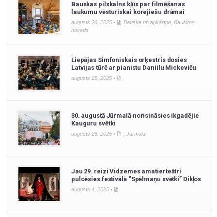
Bauskas pilskalns kļūs par filmēšanas
laukumu vēsturiskai korejiešu drāmai
augusts 26, 2025 •
Bauska un apkārtne
,
Bauskas
novads
Liepājas Simfoniskais orķestris dosies
Latvijas tūrē ar pianistu Daniilu Mickeviču
augusts 25, 2025 •
30. augustā Jūrmalā norisināsies ikgadējie
Kauguru svētki
augusts 25, 2025 •
,
Jūrmala
Jau 29. reizi Vidzemes amatierteātri
pulcēsies festivālā “Spēlmaņu svētki” Dikļos
augusts 4, 2025 •