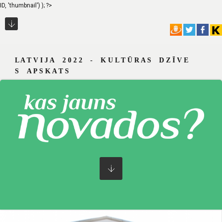
ID, 'thumbnail') ); ?>
L A T V I J A 2 0 2 2 - K U L T Ū R A S D Z Ī V E
S A P S K A T S