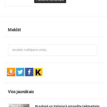
Meklēt
Viss jaunākais
Braslavā un Valmierā aizvadīta laikmetīgās