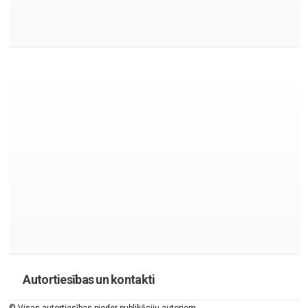
Autortiesības un kontakti
© Visas autortiesības pieder publikāciju autoriem.