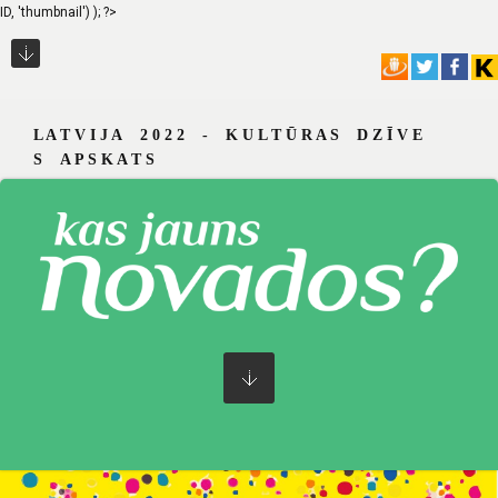
ID, 'thumbnail') ); ?>
L A T V I J A 2 0 2 2 - K U L T Ū R A S D Z Ī V E
S A P S K A T S