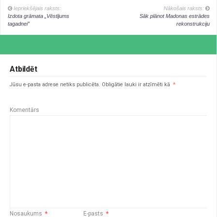
Iepriekšējais raksts:
Nākošais raksts:
Izdota grāmata „Vēstījums
Sāk plānot Madonas estrādes
tagadnei”
rekonstrukciju
Atbildēt
Jūsu e-pasta adrese netiks publicēta.
Obligātie lauki ir atzīmēti kā
*
Komentārs
Nosaukums
*
E-pasts
*