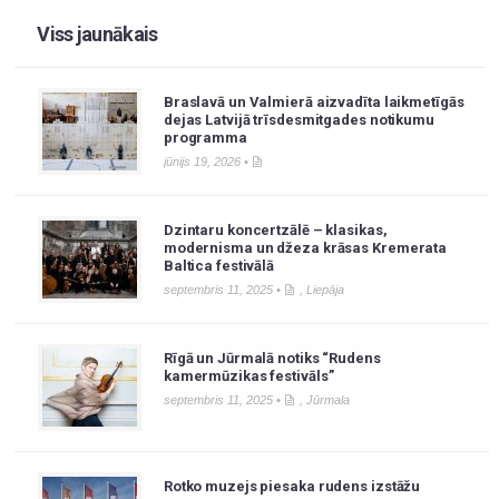
Viss jaunākais
Braslavā un Valmierā aizvadīta laikmetīgās
dejas Latvijā trīsdesmitgades notikumu
programma
jūnijs 19, 2026 •
Dzintaru koncertzālē – klasikas,
modernisma un džeza krāsas Kremerata
Baltica festivālā
septembris 11, 2025 •
,
Liepāja
Rīgā un Jūrmalā notiks “Rudens
kamermūzikas festivāls”
septembris 11, 2025 •
,
Jūrmala
Rotko muzejs piesaka rudens izstāžu