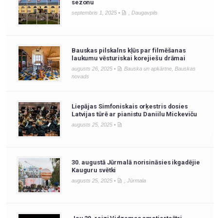
sezonu
septembris 1, 2025 •
,
Daugavpils
Bauskas pilskalns kļūs par filmēšanas
laukumu vēsturiskai korejiešu drāmai
augusts 26, 2025 •
Bauska un apkārtne
,
Bauskas
novads
Liepājas Simfoniskais orķestris dosies
Latvijas tūrē ar pianistu Daniilu Mickeviču
augusts 25, 2025 •
30. augustā Jūrmalā norisināsies ikgadējie
Kauguru svētki
augusts 25, 2025 •
,
Jūrmala