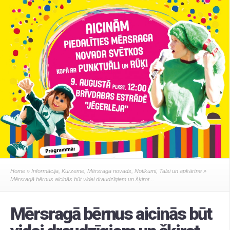
Home
»
Informācija
,
Kurzeme
,
Mērsraga novads
,
Notikumi
,
Talsi un apkārtne
»
Mērsragā bērnus aicinās būt videi draudzīgiem un šķirot...
Mērsragā bērnus aicinās būt