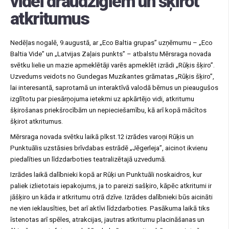
videi draudzīgiem un šķirot
atkritumus
Nedēļas nogalē, 9.augustā, ar „Eco Baltia grupas” uzņēmumu – „Eco
Baltia Vide” un „Latvijas Zaļais punkts” – atbalstu Mērsraga novada
svētku lielie un mazie apmeklētāji varēs apmeklēt izrādi „Rūķis šķiro”.
Uzvedums veidots no Gundegas Muzikantes grāmatas „Rūķis šķiro”,
lai interesantā, saprotamā un interaktīvā valodā bērnus un pieaugušos
izglītotu par piesārņojuma ietekmi uz apkārtējo vidi, atkritumu
šķirošanas priekšrocībām un nepieciešamību, kā arī kopā mācītos
šķirot atkritumus.
Mērsraga novada svētku laikā plkst.12 izrādes varoņi Rūķis un
Punktuālis uzstāsies brīvdabas estrādē „Jēgerleja”, aicinot ikvienu
piedalīties un līdzdarboties teatralizētajā uzvedumā.
Izrādes laikā dalībnieki kopā ar Rūķi un Punktuāli noskaidros, kur
paliek izlietotais iepakojums, ja to pareizi sašķiro, kāpēc atkritumi ir
jāšķiro un kāda ir atkritumu otrā dzīve. Izrādes dalībnieki būs aicināti
ne vien ieklausīties, bet arī aktīvi līdzdarboties. Pasākuma laikā tiks
īstenotas arī spēles, atrakcijas, jautras atkritumu placināšanas un