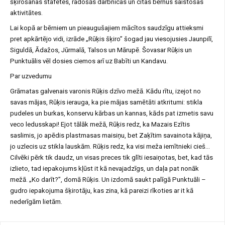
šķirošanas stafetes, radošās darbnīcas un citas bērnus saistošas
aktivitātes.
Lai kopā ar bērniem un pieaugušajiem mācītos saudzīgu attieksmi
pret apkārtējo vidi, izrāde „Rūķis šķiro” šogad jau viesojusies Jaunpilī,
Siguldā, Ādažos, Jūrmalā, Talsos un Mārupē. Šovasar Rūķis un
Punktuālis vēl dosies ciemos arī uz Babīti un Kandavu.
Par uzvedumu
Grāmatas galvenais varonis Rūķis dzīvo mežā. Kādu rītu, izejot no
savas mājas, Rūķis ierauga, ka pie mājas samētāti atkritumi: stikla
pudeles un burkas, konservu kārbas un kannas, kāds pat izmetis savu
veco ledusskapi! Ejot tālāk mežā, Rūķis redz, ka Mazais Ezītis
saslimis, jo apēdis plastmasas maisiņu, bet Zaķītim savainota kājiņa,
jo uzlecis uz stikla lauskām. Rūķis redz, ka visi meža iemītnieki cieš…
Cilvēki pērk tik daudz, un visas preces tik glīti iesaiņotas, bet, kad tās
izlieto, tad iepakojums kļūst it kā nevajadzīgs, un daļa pat nonāk
mežā. „Ko darīt?”, domā Rūķis. Un izdomā saukt palīgā Punktuāli –
gudro iepakojuma šķirotāju, kas zina, kā pareizi rīkoties ar it kā
nederīgām lietām.