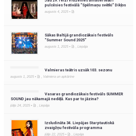
Jau 29. reizi Vidzemes amatierteātri
pulcēsies festivālā “Spēlmaņu svētki” Dikļos
augusts 4, 2025 •
Sākas Baltijā grandiozākais festivāls
“Summer Sound 2025”
augusts 1, 2025 •
,
Liepāja
Valmieras teātris uzsāk 103. sezonu
augusts 1, 2025 •
,
Valmiera un apkārtne
Vasaras grandiozākais festivāls SUMMER
SOUND jau nākamajā nedēļā. Kas par to jāzina?
jūlijs 24, 2025 •
,
Liepāja
Izsludināta 34. Liepājas Starptautiskā
zvaigžņu festivāla programma
jūlijs 22, 2025 •
,
Liepāja