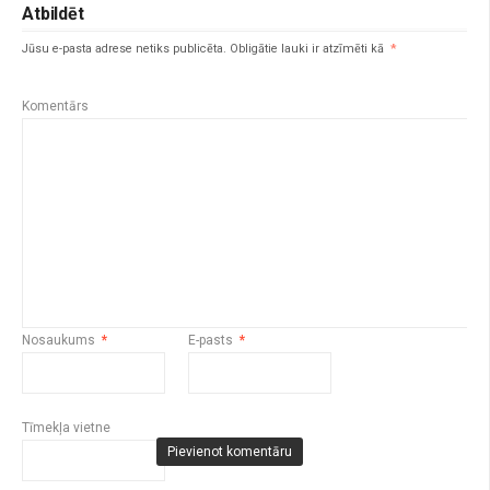
Atbildēt
Jūsu e-pasta adrese netiks publicēta.
Obligātie lauki ir atzīmēti kā
*
Komentārs
Nosaukums
*
E-pasts
*
Tīmekļa vietne