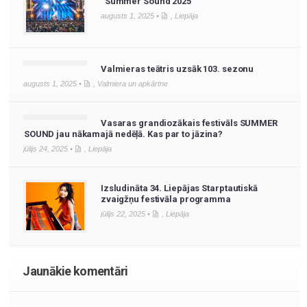
“Summer Sound 2025”
augusts 1, 2025 •
,
Liepāja
Valmieras teātris uzsāk 103. sezonu
augusts 1, 2025 •
,
Valmiera un apkārtne
Vasaras grandiozākais festivāls SUMMER
SOUND jau nākamajā nedēļā. Kas par to jāzina?
jūlijs 24, 2025 •
,
Liepāja
Izsludināta 34. Liepājas Starptautiskā
zvaigžņu festivāla programma
jūlijs 22, 2025 •
,
Liepāja
Jaunākie komentāri