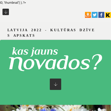
ID, 'thumbnail') ); ?>
L A T V I J A 2 0 2 2 - K U L T Ū R A S D Z Ī V E
S A P S K A T S