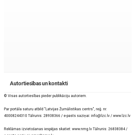
Autortiesības un kontakti
© Visas autortiesības pieder publikāciju autoriem.
Par portāla saturu atbild "Latvijas Žurnālistikas centrs", reģ. nr.
40008244310 Tālrunis: 28938366 / e-pasts saziņai: info@lzc.lv / www.lzc.lv
Reklāmas izvietošanas iespējas skatiet: www.nmg.lv Tālrunis: 26838384 /