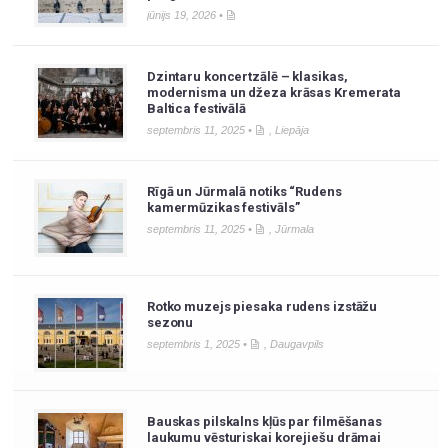
jūnijs 19, 2026 •
Dzintaru koncertzālē – klasikas,
modernisma un džeza krāsas Kremerata
Baltica festivālā
septembris 11, 2025 •
,
Liepāja
Rīgā un Jūrmalā notiks “Rudens
kamermūzikas festivāls”
septembris 11, 2025 •
,
Jūrmala
Rotko muzejs piesaka rudens izstāžu
sezonu
septembris 1, 2025 •
,
Daugavpils
Bauskas pilskalns kļūs par filmēšanas
laukumu vēsturiskai korejiešu drāmai