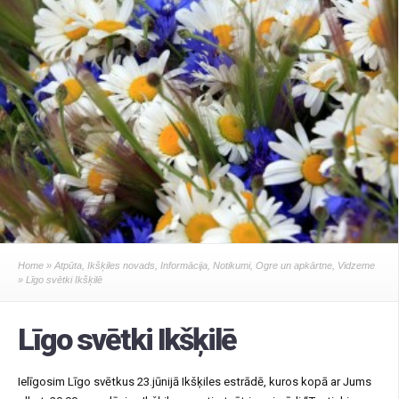
Home
»
Atpūta
,
Ikšķiles novads
,
Informācija
,
Notikumi
,
Ogre un apkārtne
,
Vidzeme
» Līgo svētki Ikšķilē
Līgo svētki Ikšķilē
Ielīgosim Līgo svētkus 23.jūnijā Ikšķiles estrādē, kuros kopā ar Jums