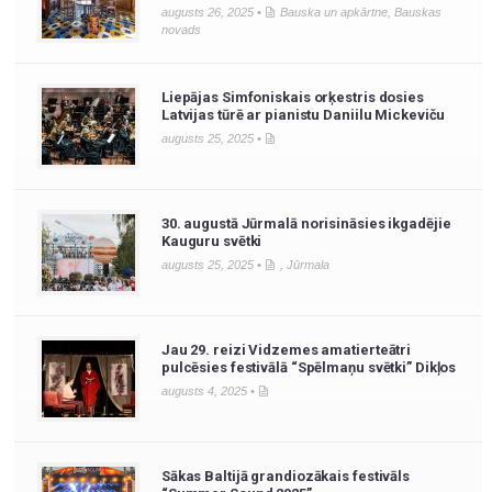
augusts 26, 2025 •
Bauska un apkārtne
,
Bauskas
novads
Liepājas Simfoniskais orķestris dosies
Latvijas tūrē ar pianistu Daniilu Mickeviču
augusts 25, 2025 •
30. augustā Jūrmalā norisināsies ikgadējie
Kauguru svētki
augusts 25, 2025 •
,
Jūrmala
Jau 29. reizi Vidzemes amatierteātri
pulcēsies festivālā “Spēlmaņu svētki” Dikļos
augusts 4, 2025 •
Sākas Baltijā grandiozākais festivāls