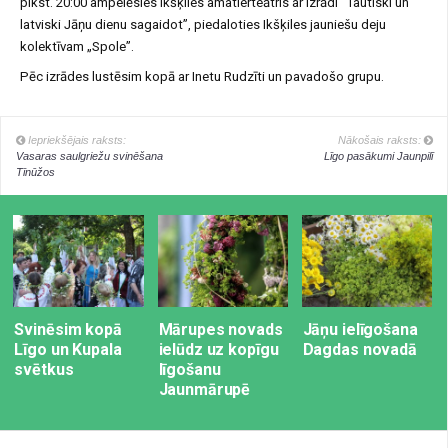
plkst. 20:00 ampelēsies Ikšķiles amatierteātris ar izrādi “Tautiski un
latviski Jāņu dienu sagaidot”, piedaloties Ikšķiles jauniešu deju
kolektīvam „Spole”.
Pēc izrādes lustēsim kopā ar Inetu Rudzīti un pavadošo grupu.
Iepriekšējais raksts:
Nākošais raksts:
Vasaras saulgriežu svinēšana
Līgo pasākumi Jaunpilī
Tīnūžos
Svinēsim kopā
Mārupes novads
Jāņu ielīgošana
Līgo un Kupala
ielūdz uz kopīgu
Dagdas novadā
svētkus
līgošanu
Jaunmārupē