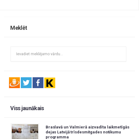
Meklēt
Viss jaunākais
Braslavā un Valmierā aizvadīta laikmetīgās
dejas Latvijā trīsdesmitgades notikumu
programma