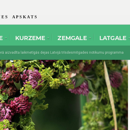
 E S A P S K A T S
E
KURZEME
ZEMGALE
LATGALE
aizvadīta laikmetīgās dejas Latvijā trīsdesmitgades notikumu programma
s amatierteātri pulcēsies festivālā “Spēlmaņu svētki” Dikļos
augusts 1, 2