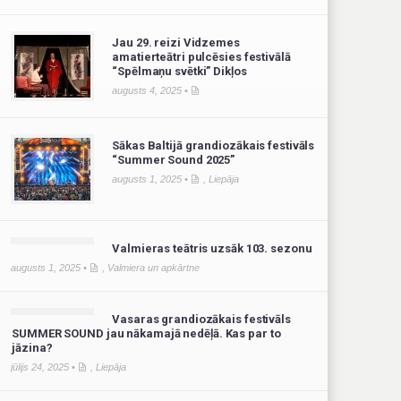
Jau 29. reizi Vidzemes
amatierteātri pulcēsies festivālā
“Spēlmaņu svētki” Dikļos
augusts 4, 2025 •
Sākas Baltijā grandiozākais festivāls
“Summer Sound 2025”
augusts 1, 2025 •
,
Liepāja
Valmieras teātris uzsāk 103. sezonu
augusts 1, 2025 •
,
Valmiera un apkārtne
Vasaras grandiozākais festivāls
SUMMER SOUND jau nākamajā nedēļā. Kas par to
jāzina?
jūlijs 24, 2025 •
,
Liepāja