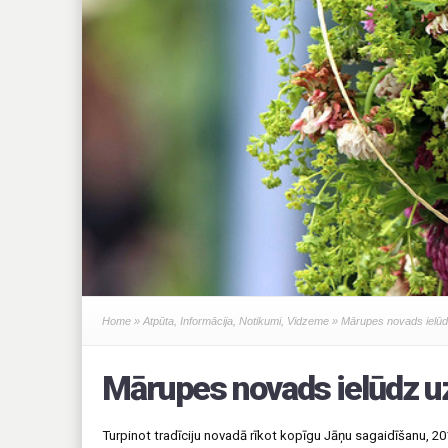
Home
»
Atpūta
,
Informācija
,
Notikumi
,
Vidzeme
» Mārupes novads ielūd
Mārupes novads ielūdz u
Turpinot tradīciju novadā rīkot kopīgu Jāņu sagaidīšanu, 201