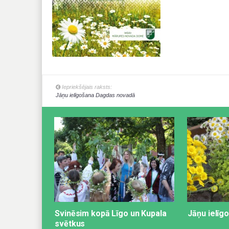
Iepriekšējais raksts:
Jāņu ielīgošana Dagdas novadā
Svinēsim kopā Līgo un Kupala
Jāņu ielīg
svētkus