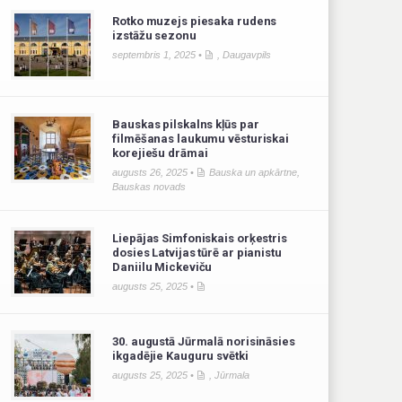
Rotko muzejs piesaka rudens
izstāžu sezonu
septembris 1, 2025 •
,
Daugavpils
Bauskas pilskalns kļūs par
filmēšanas laukumu vēsturiskai
korejiešu drāmai
augusts 26, 2025 •
Bauska un apkārtne
,
Bauskas novads
Liepājas Simfoniskais orķestris
dosies Latvijas tūrē ar pianistu
Daniilu Mickeviču
augusts 25, 2025 •
30. augustā Jūrmalā norisināsies
ikgadējie Kauguru svētki
augusts 25, 2025 •
,
Jūrmala