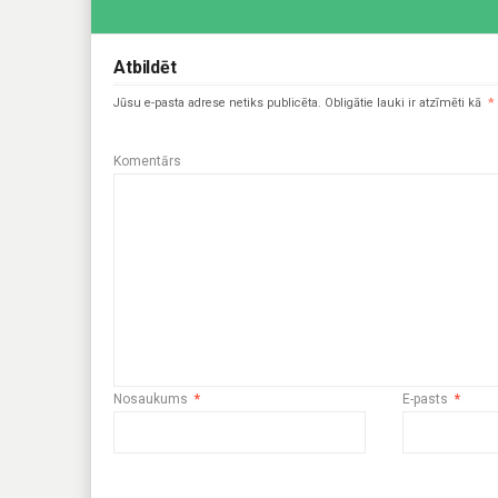
Atbildēt
Jūsu e-pasta adrese netiks publicēta.
Obligātie lauki ir atzīmēti kā
*
Komentārs
Nosaukums
*
E-pasts
*