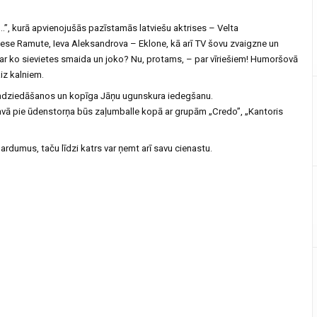
”, kurā apvienojušās pazīstamās latviešu aktrises – Velta
Inese Ramute, Ieva Aleksandrova – Eklone, kā arī TV šovu zvaigzne un
 Par ko sievietes smaida un joko? Nu, protams, – par vīriešiem! Humoršovā
aiz kalniem.
as sadziedāšanos un kopīga Jāņu ugunskura iedegšanu.
avā pie ūdenstorņa būs zaļumballe kopā ar grupām „Credo”, „Kantoris
ardumus, taču līdzi katrs var ņemt arī savu cienastu.