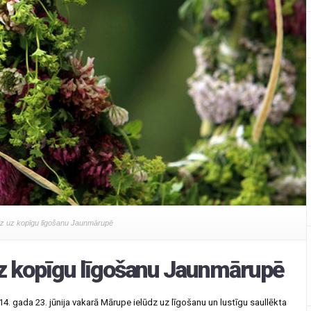
z uz kopīgu līgošanu Jaunmārupē
z kopīgu līgošanu Jaunmārupē
4. gada 23. jūnija vakarā Mārupe ielūdz uz līgošanu un lustīgu saullēkta