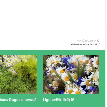
Nākošais raksts:
Kokneses novada svētki
ošana Dagdas novadā
Līgo svētki Ikšķilē