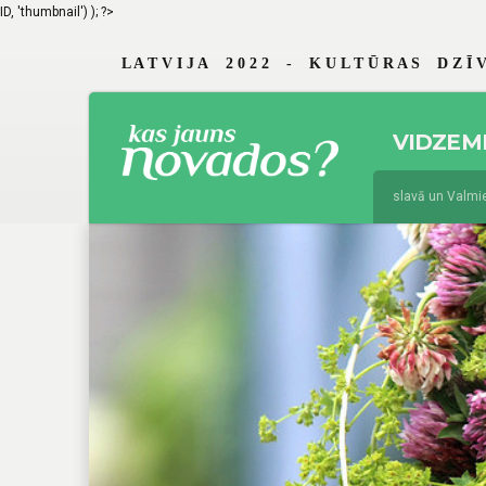
ID, 'thumbnail') ); ?>
L A T V I J A 2 0 2 2 - K U L T Ū R A S D Z Ī V
VIDZEM
jūnijs 19, 2026
Braslavā un Valmierā 
augusts 4, 2025
Jau 29. reizi Vidzeme