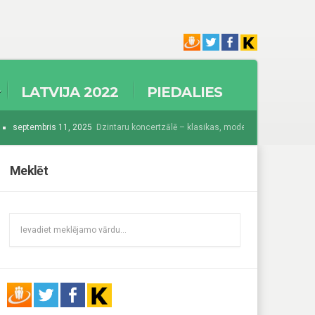
LATVIJA 2022
PIEDALIES
septembris 11, 2025
Dzintaru koncertzālē – klasikas, modernisma un džeza krās
025
Sākas Baltijā grandiozākais festivāls “Summer Sound 2025”
augusts 1
Meklēt