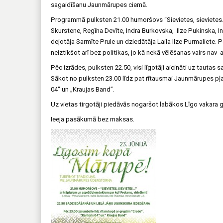
sagaidīšanu Jaunmārupes ciemā.
Programmā pulksten 21.00 humoršovs “Sievietes, sievietes…
Skurstene, Regīna Devīte, Indra Burkovska, Ilze Pukinska, 
dejotāja Sarmīte Prule un dziedātāja Laila Ilze Purmaliete.
neiztikšot arī bez politikas, jo kā nekā vēlēšanas vairs nav 
Pēc izrādes, pulksten 22.50, visi līgotāji aicināti uz taut
Sākot no pulksten 23.00 līdz pat rītausmai Jaunmārupes pļ
04″ un „Kraujas Band”.
Uz vietas tirgotāji piedāvās nogaršot labākos Līgo vakara g
Ieeja pasākumā bez maksas.