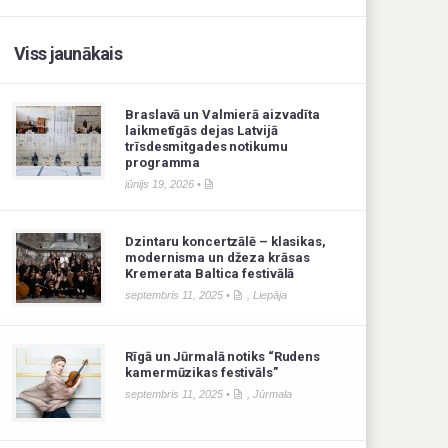
Viss jaunākais
Braslavā un Valmierā aizvadīta
laikmetīgās dejas Latvijā
trīsdesmitgades notikumu
programma
jūnijs 19, 2026 •
Dzintaru koncertzālē – klasikas,
modernisma un džeza krāsas
Kremerata Baltica festivālā
septembris 11, 2025 •
,
Liepāja
Rīgā un Jūrmalā notiks “Rudens
kamermūzikas festivāls”
septembris 11, 2025 •
,
Jūrmala