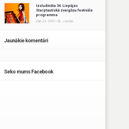
Izsludināta 34. Liepājas
Starptautiskā zvaigžņu festivāla
programma
jūlijs 22, 2025 •
,
Liepāja
Jaunākie komentāri
Seko mums Facebook