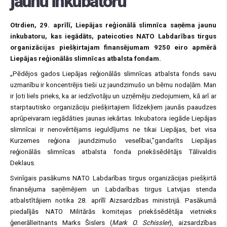
jaunu inkubatoru
Otrdien, 29. aprīlī, Liepājas reģionālā slimnīca saņēma jaunu
inkubatoru, kas iegādāts, pateicoties NATO Labdarības tirgus
organizācijas piešķirtajam finansējumam 9250 eiro apmērā
Liepājas reģionālās slimnīcas atbalsta fondam.
„Pēdējos gados Liepājas reģionālās slimnīcas atbalsta fonds savu
uzmanību ir koncentrējis tieši uz jaundzimušo un bērnu nodaļām. Man
ir ļoti liels prieks, ka ar iedzīvotāju un uzņēmēju ziedojumiem, kā arī ar
starptautisko organizāciju piešķirtajiem līdzekļiem jaunās paaudzes
aprūpeivaram iegādāties jaunas iekārtas. Inkubatora iegāde Liepājas
slimnīcai ir nenovērtējams ieguldījums ne tikai Liepājas, bet visa
Kurzemes reģiona jaundzimušo veselībai,”gandarīts Liepājas
reģionālās slimnīcas atbalsta fonda priekšsēdētājs Tālivaldis
Deklaus.
Svinīgais pasākums NATO Labdarības tirgus organizācijas piešķirtā
finansējuma saņēmējiem un Labdarības tirgus Latvijas stenda
atbalstītājiem notika 28. aprīlī Aizsardzības ministrijā. Pasākumā
piedalījās NATO Militārās komitejas priekšsēdētāja vietnieks
ģenerālleitnants Marks Šislers (
Mark O. Schissler
), aizsardzības