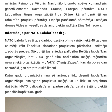
ministrs Raimonds Vējonis, Nacionālo bruņoto spēku komandieris
ģenerālleitnants Raimonds Graube, Latvijas pārstāve NATO
Labdarības tirgus organizācijā Inga Dilāne, kā arī uzņēmēji un
atbalstīto projektu pārstāvji. Liepāju pasākumā pārstāvēja Liepājas
domes Vides un veselības daļas projektu vadītāja Elīna Tolmačova.
Informācija par NATO Labdarības tirgu:
NATO Labdarības tirgus darbību uzsāka pirms vairāk nekā 40 gadiem
ar mērķi vākt līdzekļus labdarības projektiem, pārdodot uzņēmēju
ziedotās preces. Sākotnēji tas sniedza palīdzību Beļģijas labdarības
organizācijām, bet 2004. gadā tika nodibināta Beļģijā reģistrēta
nevalstiskā organizācija – „
NATO Charity Bazaar
”, kas darbojas gan
nacionālā, gan starptautiskā līmenī.
Katru gadu organizācija finansē astoņus līdz desmit labdarības
organizāciju iesniegtos projektus Beļģijā un 15 līdz 18 projektus
dažādās NATO dalībvalstīs un partnervalstīs. Latvija šajā projektā
piedalās kopš 2004. gada.