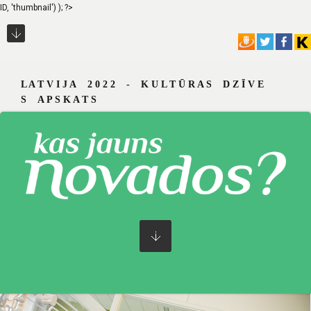
ID, 'thumbnail') ); ?>
L A T V I J A 2 0 2 2 - K U L T Ū R A S D Z Ī V E
S A P S K A T S