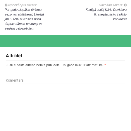
Iepriekšējais raksts:
Nākošais raksts:
Par godu Liepājas tūrisma
Kuldīgā atklāj Kārļa Davidova
sezonas atklāšanai, Liepājā
8. starptautisko čellistu
jau 5. reizi pulcēsies tvīdā
konkursu
tērptas dāmas un kungi uz
seniem velosipēdiem
Atbildēt
Jūsu e-pasta adrese netiks publicēta.
Obligātie lauki ir atzīmēti kā
*
Komentārs