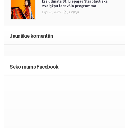
Izsludināta 34. Liepājas Starptautiskā
zvaigžņu festivāla programma
jūlijs 22, 2025 •
,
Liepāja
Jaunākie komentāri
Seko mums Facebook