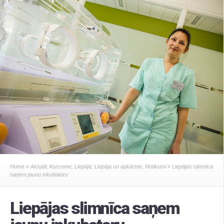
Home
»
Aktuāli
,
Kurzeme
,
Liepāja
,
Liepāja un apkārtne
,
Notikumi
» Liepājas slimnīca
saņem jaunu inkubatoru
Liepājas slimnīca saņem