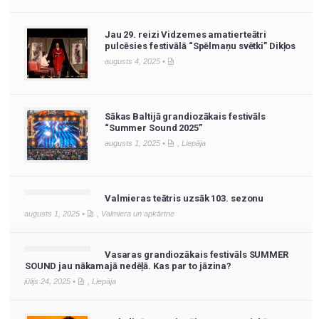
Jau 29. reizi Vidzemes amatierteātri
pulcēsies festivālā “Spēlmaņu svētki” Dikļos
augusts 4, 2025 •
Sākas Baltijā grandiozākais festivāls
“Summer Sound 2025”
augusts 1, 2025 •
,
Liepāja
Valmieras teātris uzsāk 103. sezonu
augusts 1, 2025 •
,
Valmiera un apkārtne
Vasaras grandiozākais festivāls SUMMER
SOUND jau nākamajā nedēļā. Kas par to jāzina?
jūlijs 24, 2025 •
,
Liepāja