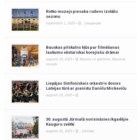
Rotko muzejs piesaka rudens izstāžu
sezonu
septembris 1, 2025 •
,
Daugavpils
Bauskas pilskalns kļūs par filmēšanas
laukumu vēsturiskai korejiešu drāmai
augusts 26, 2025 •
Bauska un apkārtne
,
Bauskas
novads
Liepājas Simfoniskais orķestris dosies
Latvijas tūrē ar pianistu Daniilu Mickeviču
augusts 25, 2025 •
30. augustā Jūrmalā norisināsies ikgadējie
Kauguru svētki
augusts 25, 2025 •
,
Jūrmala