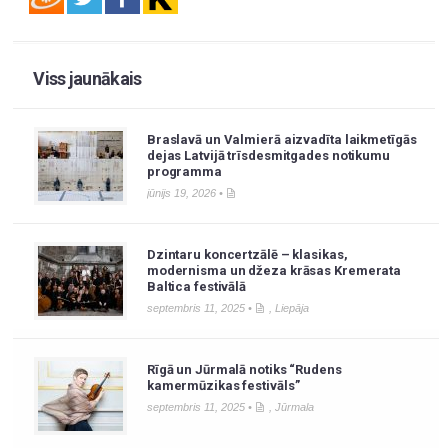
Viss jaunākais
Braslavā un Valmierā aizvadīta laikmetīgās
dejas Latvijā trīsdesmitgades notikumu
programma
jūnijs 19, 2026 •
Dzintaru koncertzālē – klasikas,
modernisma un džeza krāsas Kremerata
Baltica festivālā
septembris 11, 2025 •
,
Liepāja
Rīgā un Jūrmalā notiks “Rudens
kamermūzikas festivāls”
septembris 11, 2025 •
,
Jūrmala