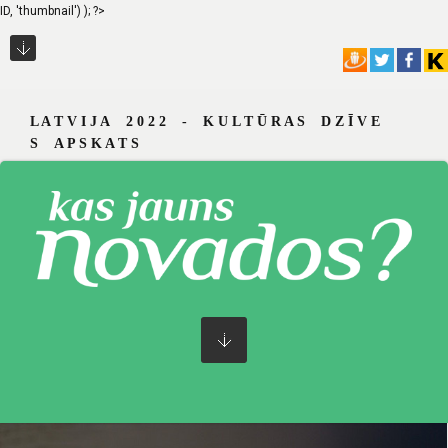
ID, 'thumbnail') ); ?>
L A T V I J A 2 0 2 2 - K U L T Ū R A S D Z Ī V E
S A P S K A T S