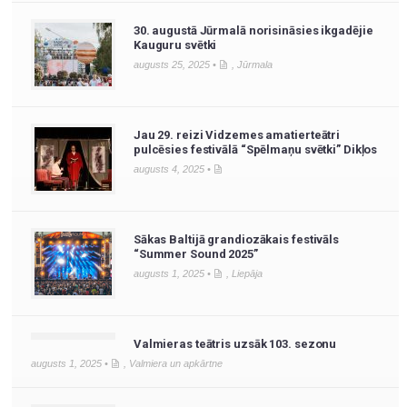
30. augustā Jūrmalā norisināsies ikgadējie
Kauguru svētki
augusts 25, 2025 •
,
Jūrmala
Jau 29. reizi Vidzemes amatierteātri
pulcēsies festivālā “Spēlmaņu svētki” Dikļos
augusts 4, 2025 •
Sākas Baltijā grandiozākais festivāls
“Summer Sound 2025”
augusts 1, 2025 •
,
Liepāja
Valmieras teātris uzsāk 103. sezonu
augusts 1, 2025 •
,
Valmiera un apkārtne