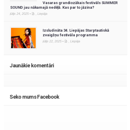
Vasaras grandiozākais festivāls SUMMER
SOUND jau nākamajā nedēļā. Kas par to jāzina?
jūlijs 24, 2025 •
,
Liepāja
Izsludināta 34. Liepājas Starptautiskā
zvaigžņu festivāla programma
jūlijs 22, 2025 •
,
Liepāja
Jaunākie komentāri
Seko mums Facebook