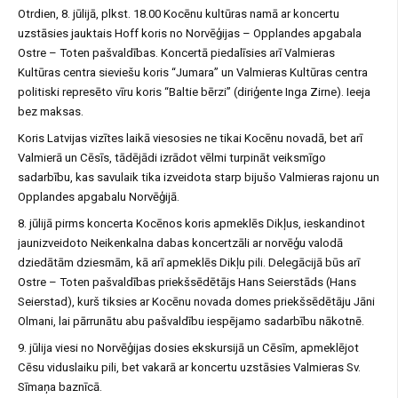
Otrdien, 8. jūlijā, plkst. 18.00 Kocēnu kultūras namā ar koncertu
uzstāsies jauktais Hoff koris no Norvēģijas – Opplandes apgabala
Ostre – Toten pašvaldības. Koncertā piedalīsies arī Valmieras
Kultūras centra sieviešu koris “Jumara” un Valmieras Kultūras centra
politiski represēto vīru koris “Baltie bērzi” (diriģente Inga Zirne). Ieeja
bez maksas.
Koris Latvijas vizītes laikā viesosies ne tikai Kocēnu novadā, bet arī
Valmierā un Cēsīs, tādējādi izrādot vēlmi turpināt veiksmīgo
sadarbību, kas savulaik tika izveidota starp bijušo Valmieras rajonu un
Opplandes apgabalu Norvēģijā.
8. jūlijā pirms koncerta Kocēnos koris apmeklēs Dikļus, ieskandinot
jaunizveidoto Neikenkalna dabas koncertzāli ar norvēģu valodā
dziedātām dziesmām, kā arī apmeklēs Dikļu pili. Delegācijā būs arī
Ostre – Toten pašvaldības priekšsēdētājs Hans Seierstāds (Hans
Seierstad), kurš tiksies ar Kocēnu novada domes priekšsēdētāju Jāni
Olmani, lai pārrunātu abu pašvaldību iespējamo sadarbību nākotnē.
9. jūlija viesi no Norvēģijas dosies ekskursijā un Cēsīm, apmeklējot
Cēsu viduslaiku pili, bet vakarā ar koncertu uzstāsies Valmieras Sv.
Sīmaņa baznīcā.