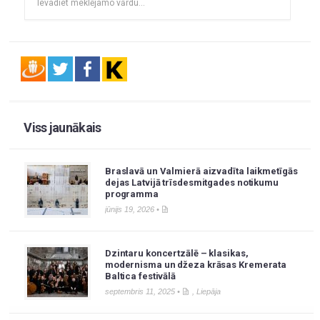
Viss jaunākais
Braslavā un Valmierā aizvadīta laikmetīgās
dejas Latvijā trīsdesmitgades notikumu
programma
jūnijs 19, 2026 •
Dzintaru koncertzālē – klasikas,
modernisma un džeza krāsas Kremerata
Baltica festivālā
septembris 11, 2025 •
,
Liepāja