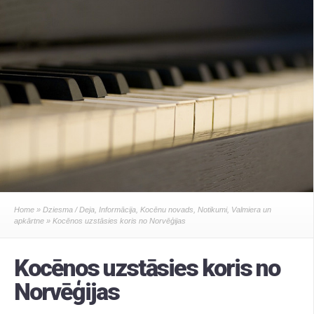
Home
»
Dziesma / Deja
,
Informācija
,
Kocēnu novads
,
Notikumi
,
Valmiera un
apkārtne
» Kocēnos uzstāsies koris no Norvēģijas
Kocēnos uzstāsies koris no
Norvēģijas