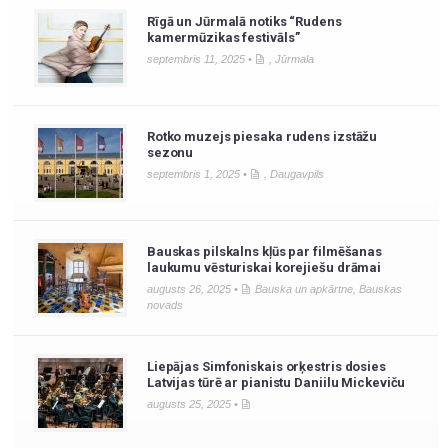
Rīgā un Jūrmalā notiks “Rudens
kamermūzikas festivāls”
septembris 11, 2025 •
,
Jūrmala
Rotko muzejs piesaka rudens izstāžu
sezonu
septembris 1, 2025 •
,
Daugavpils
Bauskas pilskalns kļūs par filmēšanas
laukumu vēsturiskai korejiešu drāmai
augusts 26, 2025 •
Bauska un apkārtne
,
Bauskas
novads
Liepājas Simfoniskais orķestris dosies
Latvijas tūrē ar pianistu Daniilu Mickeviču
augusts 25, 2025 •