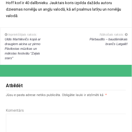
Hoff korī ir 40 dalībnieku. Jauktais koris izpilda dažādu autoru
dziesmas norvēģu un angļu valodā, kā arī psalmus latīņu un norvēģu
valodā.
Iepriekšējais raksts:
Nākošais raksts:
Uldis Marhilevičs kopā ar
Pārbaudīts – baudāmākais
draugiem aicina uz pirmo
brančs Latgalē!
Pāvilostas mūzikas un
mākslas festivālu “Zaļais
stars”
Atbildēt
Jūsu e-pasta adrese netiks publicēta.
Obligātie lauki ir atzīmēti kā
*
Komentārs