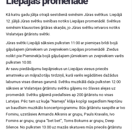
Liepājas promenādē
Kā katru gadu jūlija otrajā sestdienā svinēsim Jūras svētkus. Liepājā
12. jūlijā Jūras svētku svinības notiks Liepājas promenādē. Svētkus
svinēsim klausoties ģitāras skaņās, jo Jūras svētku ietvaros notiks
Vislatvijas ģitāristu svētki.
Jūras svētki Liepājā sāksies pulksten 11:00 ar piemiņas brīdi bojā
gājušajiem jūrniekiem un zvejniekiem Liepājas promenādē. Ziedus
nolikt pie Pieminekļa bojā gājušajiem jūrniekiem un zvejniekiem varēs
pulksten 10.00.
Ar savu piedāvājumu liepājniekus un Liepājas viesus priecēs
amatnieku un mājražotāju tirdziņš, kurā varēs iegādāties dažādus
labumus visas dienas garumā. Svētku muzikālā daļa pulksten 12.00
sāksies ar Vislatvijas ģitāristu svētku gājienu no Slavas alejas uz
promenādi. Svētku gājienā piedalīsies ap 200 ģitāristu no visas
Latvijas. Pēc tam uz kuģa “Namejs” klāja kopīgi sagaidīsim Neptūnu
un baudīsim muzikālo koncertprogrammu. Būs ģitāristu saspēle ar Ivo
Fominu, uzstāsies Armands Alksnis ar grupu, Pauls Kravalis, Ivo
Fomins ar grupu, grupa “bet bet”, Toms Bokums ar grupu, Deep
Silence. No pulksten 13.00 uz mazās skatuves mūs priecēs ģitāristu