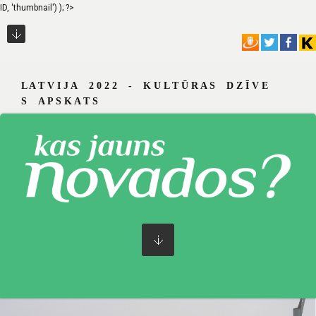
ID, 'thumbnail') ); ?>
L A T V I J A 2 0 2 2 - K U L T Ū R A S D Z Ī V E
S A P S K A T S