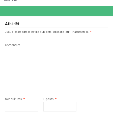
Melno jūru
Atbildēt
Jūsu e-pasta adrese netiks publicēta.
Obligātie lauki ir atzīmēti kā
*
Komentārs
Nosaukums
*
E-pasts
*