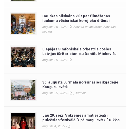
Bauskas pilskalns kļūs par filmēšanas
laukumu vēsturiskai korejiešu drāmai
augusts 26, 2025 •
Bauska un apkārtne
,
Bauskas
novads
Liepājas Simfoniskais orķestris dosies
Latvijas tūrē ar pianistu Daniilu Mickeviču
augusts 25, 2025 •
30. augustā Jūrmalā norisināsies ikgadējie
Kauguru svētki
augusts 25, 2025 •
,
Jūrmala
Jau 29. reizi Vidzemes amatierteātri
pulcēsies festivālā “Spēlmaņu svētki” Dikļos
augusts 4, 2025 •