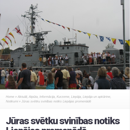
Home
»
Aktuāli
,
Atpūta
,
Informācija
,
Kurzeme
,
Liepāja
,
Liepāja un apkārtne
,
Notikumi
» Jūras svētku svinības notiks Liepājas promenādē
Jūras svētku svinības notiks