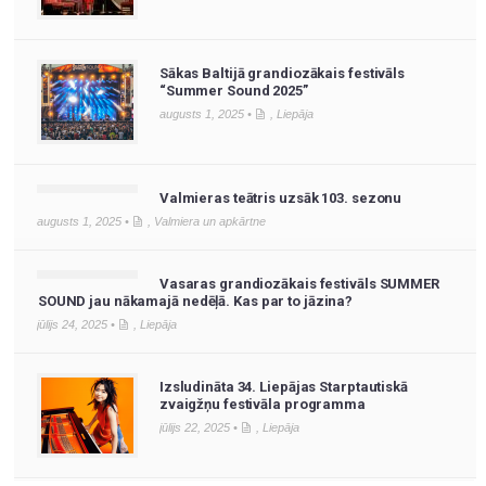
Sākas Baltijā grandiozākais festivāls
“Summer Sound 2025”
augusts 1, 2025 •
,
Liepāja
Valmieras teātris uzsāk 103. sezonu
augusts 1, 2025 •
,
Valmiera un apkārtne
Vasaras grandiozākais festivāls SUMMER
SOUND jau nākamajā nedēļā. Kas par to jāzina?
jūlijs 24, 2025 •
,
Liepāja
Izsludināta 34. Liepājas Starptautiskā
zvaigžņu festivāla programma
jūlijs 22, 2025 •
,
Liepāja