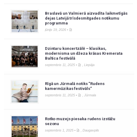
Braslavā un Valmierā aizvadīta laikmetīgās
dejas Latvijā trīsdesmitgades notikumu
programma
jūnijs 19, 2026 •
Dzintaru koncertzālē – klasikas,
modernisma un džeza krāsas Kremerata
Baltica festivālā
septembris 11, 2025 •
,
Liepāja
Rīgā un Jūrmalā notiks “Rudens
kamermūzikas festivāls”
septembris 11, 2025 •
,
Jūrmala
Rotko muzejs piesaka rudens izstāžu
sezonu
septembris 1, 2025 •
,
Daugavpils