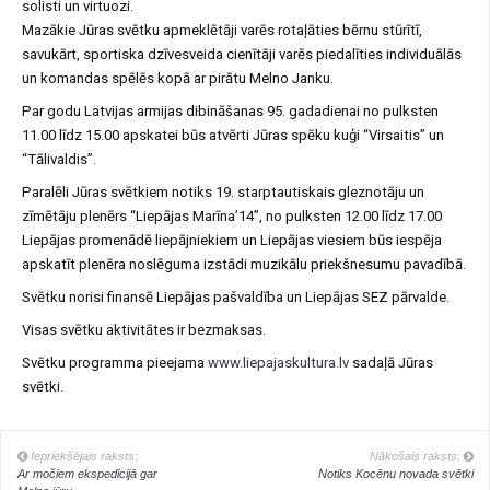
solisti un virtuozi.
Mazākie Jūras svētku apmeklētāji varēs rotaļāties bērnu stūrītī,
savukārt, sportiska dzīvesveida cienītāji varēs piedalīties individuālās
un komandas spēlēs kopā ar pirātu Melno Janku.
Par godu Latvijas armijas dibināšanas 95. gadadienai no pulksten
11.00 līdz 15.00 apskatei būs atvērti Jūras spēku kuģi “Virsaitis” un
“Tālivaldis”.
Paralēli Jūras svētkiem notiks 19. starptautiskais gleznotāju un
zīmētāju plenērs “Liepājas Marīna’14”, no pulksten 12.00 līdz 17.00
Liepājas promenādē liepājniekiem un Liepājas viesiem būs iespēja
apskatīt plenēra noslēguma izstādi muzikālu priekšnesumu pavadībā.
Svētku norisi finansē Liepājas pašvaldība un Liepājas SEZ pārvalde.
Visas svētku aktivitātes ir bezmaksas.
Svētku programma pieejama
www.liepajaskultura.lv
sadaļā Jūras
svētki.
Iepriekšējais raksts:
Nākošais raksts:
Ar močiem ekspedīcijā gar
Notiks Kocēnu novada svētki