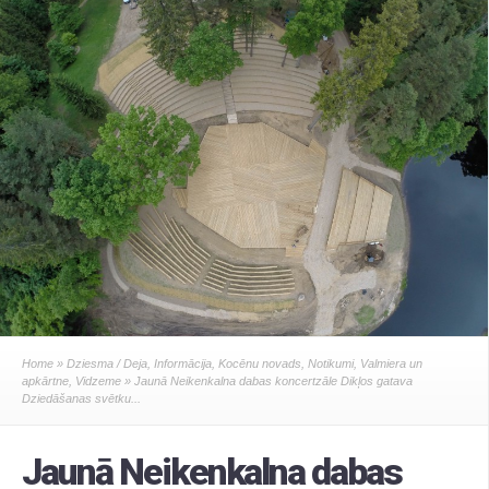
Home
»
Dziesma / Deja
,
Informācija
,
Kocēnu novads
,
Notikumi
,
Valmiera un
apkārtne
,
Vidzeme
» Jaunā Neikenkalna dabas koncertzāle Dikļos gatava
Dziedāšanas svētku...
Jaunā Neikenkalna dabas