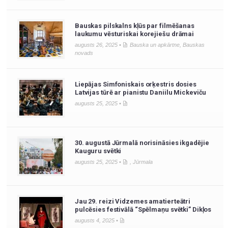
Bauskas pilskalns kļūs par filmēšanas
laukumu vēsturiskai korejiešu drāmai
augusts 26, 2025 •
Bauska un apkārtne
,
Bauskas
novads
Liepājas Simfoniskais orķestris dosies
Latvijas tūrē ar pianistu Daniilu Mickeviču
augusts 25, 2025 •
30. augustā Jūrmalā norisināsies ikgadējie
Kauguru svētki
augusts 25, 2025 •
,
Jūrmala
Jau 29. reizi Vidzemes amatierteātri
pulcēsies festivālā “Spēlmaņu svētki” Dikļos
augusts 4, 2025 •