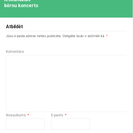
bērnu koncerts
Atbildēt
Jūsu e-pasta adrese netiks publicēta.
Obligātie lauki ir atzīmēti kā
*
Komentārs
Nosaukums
*
E-pasts
*