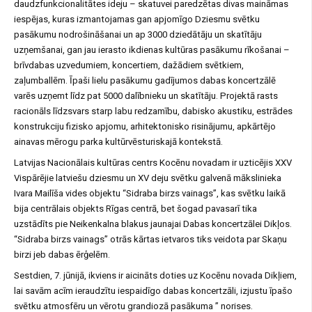
daudzfunkcionalitātes ideju – skatuvei paredzētas divas maināmas
iespējas, kuras izmantojamas gan apjomīgo Dziesmu svētku
pasākumu nodrošināšanai un ap 3000 dziedātāju un skatītāju
uzņemšanai, gan jau ierasto ikdienas kultūras pasākumu rīkošanai –
brīvdabas uzvedumiem, koncertiem, dažādiem svētkiem,
zaļumballēm. Īpaši lielu pasākumu gadījumos dabas koncertzālē
varēs uzņemt līdz pat 5000 dalībnieku un skatītāju. Projektā rasts
racionāls līdzsvars starp labu redzamību, dabisko akustiku, estrādes
konstrukciju fizisko apjomu, arhitektonisko risinājumu, apkārtējo
ainavas mērogu parka kultūrvēsturiskajā kontekstā.
Latvijas Nacionālais kultūras centrs Kocēnu novadam ir uzticējis XXV
Vispārējie latviešu dziesmu un XV deju svētku galvenā mākslinieka
Ivara Mailīša vides objektu “Sidraba birzs vainags”, kas svētku laikā
bija centrālais objekts Rīgas centrā, bet šogad pavasarī tika
uzstādīts pie Neikenkalna blakus jaunajai Dabas koncertzālei Dikļos.
“Sidraba birzs vainags” otrās kārtas ietvaros tiks veidota par Skaņu
birzi jeb dabas ērģelēm.
Sestdien, 7. jūnijā, ikviens ir aicināts doties uz Kocēnu novada Dikļiem,
lai savām acīm ieraudzītu iespaidīgo dabas koncertzāli, izjustu īpašo
svētku atmosfēru un vērotu grandiozā pasākuma ” norises.