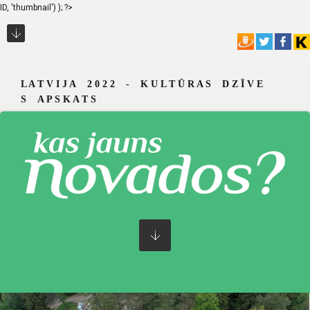
ID, 'thumbnail') ); ?>
L A T V I J A 2 0 2 2 - K U L T Ū R A S D Z Ī V E
S A P S K A T S