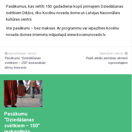
Pasākumus, kas veltīti 150. gadadienai kopš pirmajiem Dziedāšanas
svētkiem Dikļos, rīko Kocēnu novada dome un Latvijas Nacionālais
kultūras centrs.
Visi pasākumi – bez maksas. Ar programmu var iepazīties Kocēnu
novada domes interneta mājaslapā www.kocenunovads.lv.
Iepriekšējais raksts:
Nākošais raksts:
Pasākumu “Dziedāšanas
Popē atklās piemiņas akmeni
svētkiem – 150” ieskandinās
represētajiem
bērnu koncerts
Pasākumu
“Dziedāšanas
svētkiem – 150”
ieskandinās