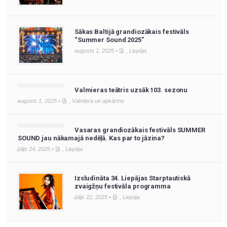
Sākas Baltijā grandiozākais festivāls
“Summer Sound 2025”
augusts 1, 2025 •
,
Liepāja
Valmieras teātris uzsāk 103. sezonu
augusts 1, 2025 •
,
Valmiera un apkārtne
Vasaras grandiozākais festivāls SUMMER
SOUND jau nākamajā nedēļā. Kas par to jāzina?
jūlijs 24, 2025 •
,
Liepāja
Izsludināta 34. Liepājas Starptautiskā
zvaigžņu festivāla programma
jūlijs 22, 2025 •
,
Liepāja