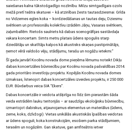
saiešanas kalna tūkstošgadīgo nozīmību. Milzu simtgadīgais ozols
mežā pretī teātra skatuvei – kā atzinības žests tautasdziesmai. Grīda
no Vidzemes egles koka – kordziedāšanas un tautas deju, Dziesmu
svētkiem un profesionālu kolektīvu izrādēm Jāņu, Vasaras svētkiem,
zaļumballēm. Rietošs saulriets kā dabas scenogrāfijas sastāvdaļa
vakara koncertam. Simts metru platais ūdens spogulis starp
dziedātāju un skatītāju kalpos kā akustisks skaņas pastiprinātājs,
ņemot vērā valdošo vēju, stādījumu, terašu un nogāžu ietekmi.”
Šī gada janvārī Kocēnu novada dome pieņēma lēmumu noteikt Dikļu
dabas koncertzāles būvniecību par Kocēnu novada pašvaldības 2014.
gada prioritāro investīciju projektu. Kopējās Kocēnu novada domes
izmaksas, īstenojot dabas koncertzāles izveides projektu, ir 250 000
EUR. Būvdarbus veica SIA “Ekers”.
Dabas koncertzāle ir veidota atšķirīga no līdz šim pierastām šāda
veida estrādēm lauku teritorijās – ar saudzīgu ekoloģisku būvniecību,
izmantojot dabiskus, atjaunojamus elementus un materiālus (ūdens,
zeme, koks, dzīvžogi). Vietas unikālās akustiskās īpašības veidotas
ar ūdens spoguli, koka konstrukcijām, esošiem parka stādījumiem,
terasēm un nogāzēm. Gan skatuve, gan amfiteātris ietver