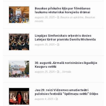
Bauskas pilskalns kļūs par filmēšanas
laukumu vēsturiskai korejiešu drāmai
augusts 26, 2025 •
Bauska un apkārtne
,
Bauskas
novads
Liepājas Simfoniskais orķestris dosies
Latvijas tūrē ar pianistu Daniilu Mickeviču
augusts 25, 2025 •
30. augustā Jūrmalā norisināsies ikgadējie
Kauguru svētki
augusts 25, 2025 •
,
Jūrmala
Jau 29. reizi Vidzemes amatierteātri
pulcēsies festivālā “Spēlmaņu svētki” Dikļos
augusts 4, 2025 •