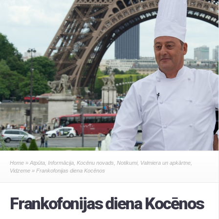
Home
»
Atpūta
,
Informācija
,
Kocēnu novads
,
Notikumi
,
Valmiera un apkārtne
,
Vidzeme
» Frankofonijas diena Kocēnos
Frankofonijas diena Kocēnos