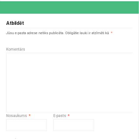
Atbildēt
Jūsu e-pasta adrese netiks publicēta.
Obligātie lauki ir atzīmēti kā
*
Komentārs
Nosaukums
*
E-pasts
*