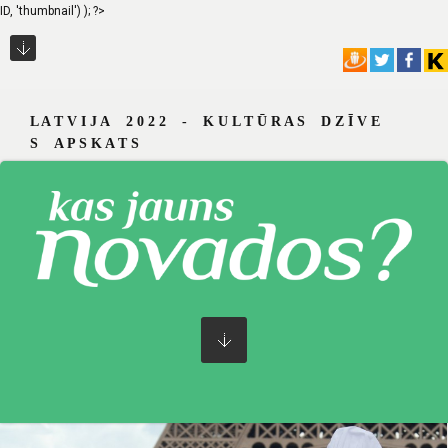
ID, 'thumbnail') ); ?>
L A T V I J A 2 0 2 2 - K U L T Ū R A S D Z Ī V E
S A P S K A T S