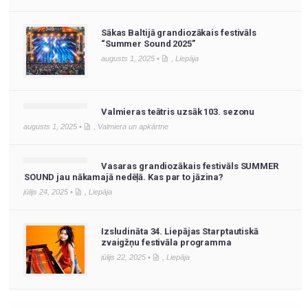
Sākas Baltijā grandiozākais festivāls
“Summer Sound 2025”
augusts 1, 2025 •
,
Liepāja
Valmieras teātris uzsāk 103. sezonu
augusts 1, 2025 •
,
Valmiera un apkārtne
Vasaras grandiozākais festivāls SUMMER
SOUND jau nākamajā nedēļā. Kas par to jāzina?
jūlijs 24, 2025 •
,
Liepāja
Izsludināta 34. Liepājas Starptautiskā
zvaigžņu festivāla programma
jūlijs 22, 2025 •
,
Liepāja