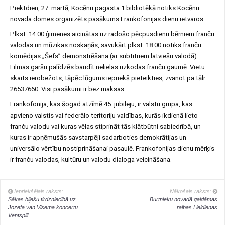
Piektdien, 27. martā, Kocēnu pagasta 1.bibliotēkā notiks Kocēnu
novada domes organizēts pasākums Frankofonijas dienu ietvaros.
Plkst. 14.00 ģimenes aicinātas uz radošo pēcpusdienu bērniem franču
valodas un mūzikas noskaņās, savukārt plkst. 18.00 notiks franču
komēdijas „Šefs” demonstrēšana (ar subtitriem latviešu valodā).
Filmas garšu palīdzēs baudīt nelielas uzkodas franču gaumē. Vietu
skaits ierobežots, tāpēc lūgums iepriekš pieteikties, zvanot pa tālr.
26537660. Visi pasākumi ir bez maksas.
Frankofonija, kas šogad atzīmē 45. jubileju, ir valstu grupa, kas
apvieno valstis vai federālo teritoriju valdības, kurās ikdienā lieto
franču valodu vai kuras vēlas stiprināt tās klātbūtni sabiedrībā, un
kuras ir apņēmušās savstarpēji sadarboties demokrātijas un
universālo vērtību nostiprināšanai pasaulē. Frankofonijas dienu mērķis
ir franču valodas, kultūru un valodu dialoga veicināšana.
Iepriekšējais raksts:
Nākošais raksts:
Sākas biļešu tirdzniecībā uz
Burtnieku novadā gaidāmas
Jozefa van Visema koncertu
raibas Lieldienas
Ventspilī