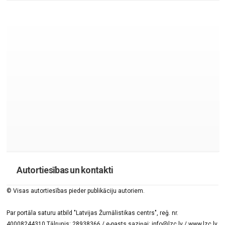
Autortiesības un kontakti
© Visas autortiesības pieder publikāciju autoriem.
Par portāla saturu atbild "Latvijas Žurnālistikas centrs", reģ. nr.
40008244310 Tālrunis: 28938366 / e-pasts saziņai: info@lzc.lv / www.lzc.lv