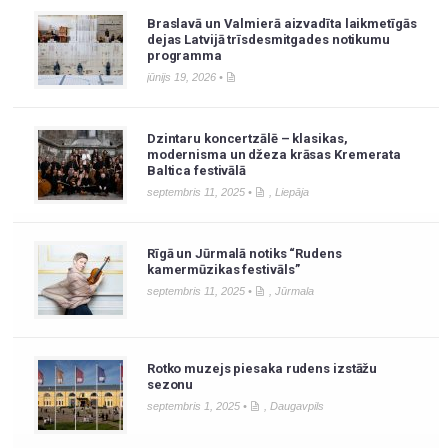
Braslavā un Valmierā aizvadīta laikmetīgās
dejas Latvijā trīsdesmitgades notikumu
programma
jūnijs 19, 2026 •
Dzintaru koncertzālē – klasikas,
modernisma un džeza krāsas Kremerata
Baltica festivālā
septembris 11, 2025 •
,
Liepāja
Rīgā un Jūrmalā notiks “Rudens
kamermūzikas festivāls”
septembris 11, 2025 •
,
Jūrmala
Rotko muzejs piesaka rudens izstāžu
sezonu
septembris 1, 2025 •
,
Daugavpils