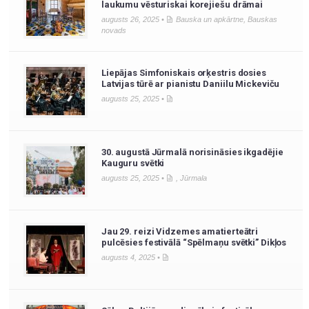
laukumu vēsturiskai korejiešu drāmai
augusts 26, 2025 •
Bauska un apkārtne
,
Bauskas
novads
Liepājas Simfoniskais orķestris dosies
Latvijas tūrē ar pianistu Daniilu Mickeviču
augusts 25, 2025 •
30. augustā Jūrmalā norisināsies ikgadējie
Kauguru svētki
augusts 25, 2025 •
,
Jūrmala
Jau 29. reizi Vidzemes amatierteātri
pulcēsies festivālā “Spēlmaņu svētki” Dikļos
augusts 4, 2025 •