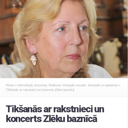
Home
»
Informācija
,
Kurzeme
,
Notikumi
,
Ventspils novads
,
Ventspils un apkārtne
»
Tikšanās ar rakstnieci un koncerts Zlēku baznīcā
Tikšanās ar rakstnieci un
koncerts Zlēku baznīcā