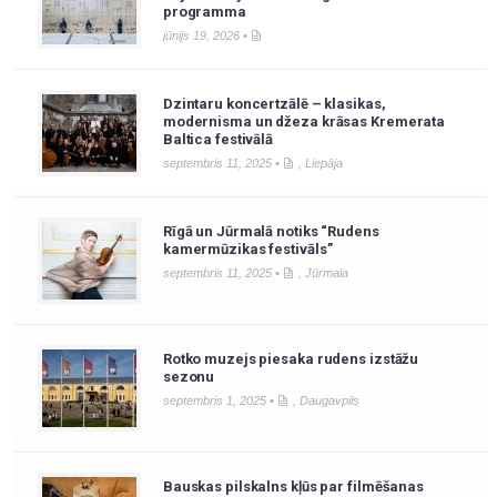
programma
jūnijs 19, 2026 •
Dzintaru koncertzālē – klasikas,
modernisma un džeza krāsas Kremerata
Baltica festivālā
septembris 11, 2025 •
,
Liepāja
Rīgā un Jūrmalā notiks “Rudens
kamermūzikas festivāls”
septembris 11, 2025 •
,
Jūrmala
Rotko muzejs piesaka rudens izstāžu
sezonu
septembris 1, 2025 •
,
Daugavpils
Bauskas pilskalns kļūs par filmēšanas