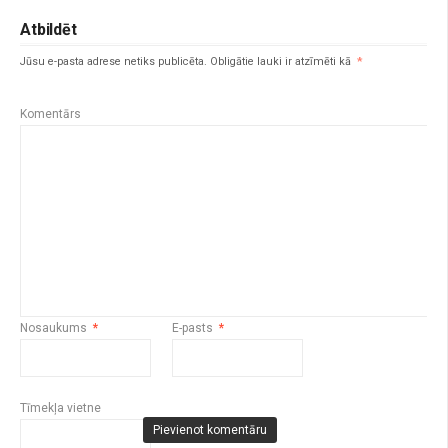
Atbildēt
Jūsu e-pasta adrese netiks publicēta.
Obligātie lauki ir atzīmēti kā
*
Komentārs
Nosaukums
*
E-pasts
*
Tīmekļa vietne