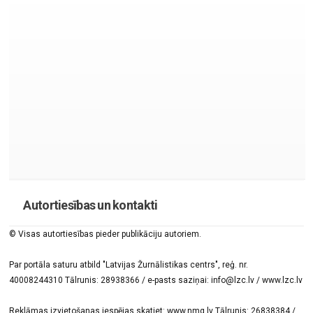
Autortiesības un kontakti
© Visas autortiesības pieder publikāciju autoriem.
Par portāla saturu atbild "Latvijas Žurnālistikas centrs", reģ. nr.
40008244310 Tālrunis: 28938366 / e-pasts saziņai: info@lzc.lv / www.lzc.lv
Reklāmas izvietošanas iespējas skatiet: www.nmg.lv Tālrunis: 26838384 /