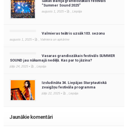
Sākas Baltijā grandiozākais festivāls
“Summer Sound 2025”
augusts 1, 2025 •
,
Liepāja
Valmieras teātris uzsāk 103. sezonu
augusts 1, 2025 •
,
Valmiera un apkārtne
Vasaras grandiozākais festivāls SUMMER
SOUND jau nākamajā nedēļā. Kas par to jāzina?
jūlijs 24, 2025 •
,
Liepāja
Izsludināta 34. Liepājas Starptautiskā
zvaigžņu festivāla programma
jūlijs 22, 2025 •
,
Liepāja
Jaunākie komentāri