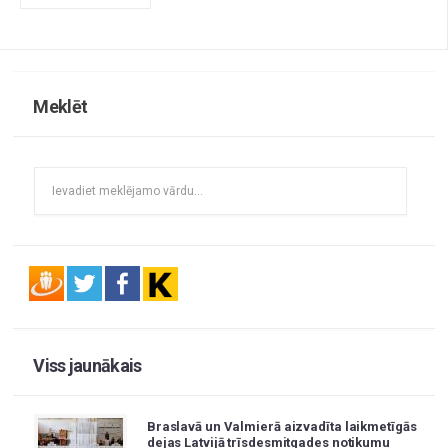
Meklēt
Viss jaunākais
Braslavā un Valmierā aizvadīta laikmetīgās
dejas Latvijā trīsdesmitgades notikumu