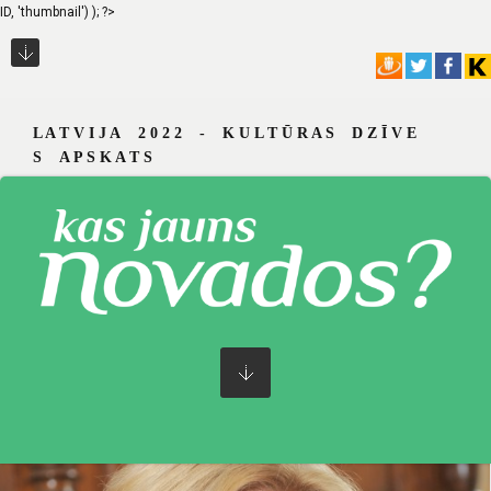
ID, 'thumbnail') ); ?>
L A T V I J A 2 0 2 2 - K U L T Ū R A S D Z Ī V E
S A P S K A T S