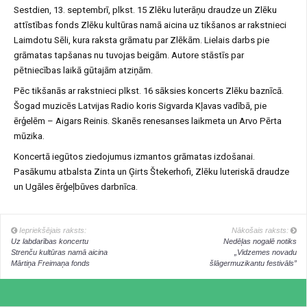
Sestdien, 13. septembrī, plkst. 15 Zlēku luterāņu draudze un Zlēku
attīstības fonds Zlēku kultūras namā aicina uz tikšanos ar rakstnieci
Laimdotu Sēli, kura raksta grāmatu par Zlēkām. Lielais darbs pie
grāmatas tapšanas nu tuvojas beigām. Autore stāstīs par
pētniecības laikā gūtajām atziņām.
Pēc tikšanās ar rakstnieci plkst. 16 sāksies koncerts Zlēku baznīcā.
Šogad muzicēs Latvijas Radio koris Sigvarda Kļavas vadībā, pie
ērģelēm – Aigars Reinis. Skanēs renesanses laikmeta un Arvo Pērta
mūzika.
Koncertā iegūtos ziedojumus izmantos grāmatas izdošanai.
Pasākumu atbalsta Zinta un Ģirts Štekerhofi, Zlēku luteriskā draudze
un Ugāles ērģeļbūves darbnīca.
Iepriekšējais raksts:
Nākošais raksts:
Uz labdarības koncertu
Nedēļas nogalē notiks
Strenču kultūras namā aicina
„Vidzemes novadu
Mārtiņa Freimaņa fonds
šlāgermuzikantu festivāls”