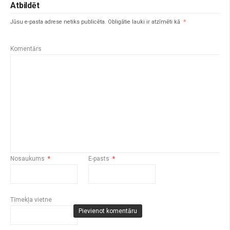
Atbildēt
Jūsu e-pasta adrese netiks publicēta.
Obligātie lauki ir atzīmēti kā
*
Komentārs
Nosaukums
*
E-pasts
*
Tīmekļa vietne