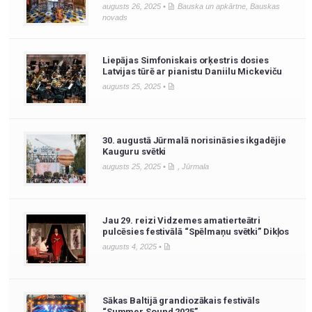
augusts 26, 2025 •
Bauska un apkārtne
,
Bauskas
novads
Liepājas Simfoniskais orķestris dosies
Latvijas tūrē ar pianistu Daniilu Mickeviču
augusts 25, 2025 •
30. augustā Jūrmalā norisināsies ikgadējie
Kauguru svētki
augusts 25, 2025 •
,
Jūrmala
Jau 29. reizi Vidzemes amatierteātri
pulcēsies festivālā “Spēlmaņu svētki” Dikļos
augusts 4, 2025 •
Sākas Baltijā grandiozākais festivāls
“Summer Sound 2025”