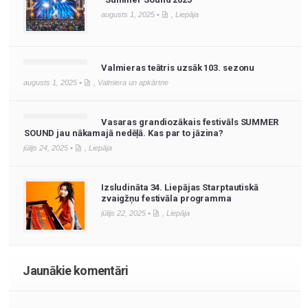
augusts 1, 2025 •
,
Liepāja
Valmieras teātris uzsāk 103. sezonu
augusts 1, 2025 •
,
Valmiera un apkārtne
Vasaras grandiozākais festivāls SUMMER
SOUND jau nākamajā nedēļā. Kas par to jāzina?
jūlijs 24, 2025 •
,
Liepāja
Izsludināta 34. Liepājas Starptautiskā
zvaigžņu festivāla programma
jūlijs 22, 2025 •
,
Liepāja
Jaunākie komentāri