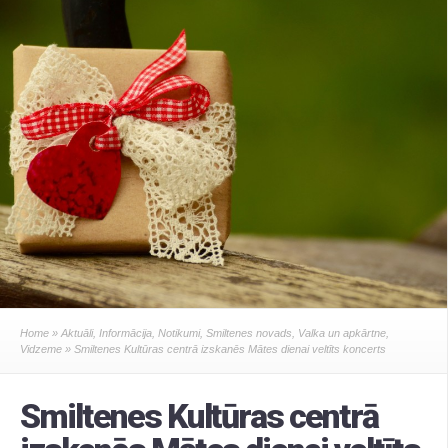
Home
»
Aktuāli
,
Informācija
,
Notikumi
,
Smiltenes novads
,
Valka un apkārtne
,
Vidzeme
» Smiltenes Kultūras centrā izskanēs Mātes dienai veltīts koncerts
Smiltenes Kultūras centrā