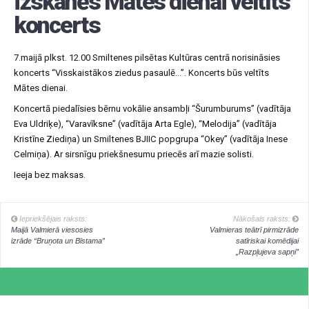
izskanēs Mātes dienai veltīts
koncerts
7.maijā plkst. 12.00 Smiltenes pilsētas Kultūras centrā norisināsies
koncerts “Visskaistākos ziedus pasaulē…”. Koncerts būs veltīts
Mātes dienai.
Koncertā piedalīsies bērnu vokālie ansambļi “Šurumburums” (vadītāja
Eva Uldriķe), “Varavīksne” (vadītāja Arta Egle), “Melodija” (vadītāja
Kristīne Ziediņa) un Smiltenes BJIIC popgrupa “Okey” (vadītāja Inese
Celmiņa). Ar sirsnīgu priekšnesumu priecēs arī mazie solisti.
Ieeja bez maksas.
Iepriekšējais raksts:
Nākošais raksts:
Maijā Valmierā viesosies
Valmieras teātrī pirmizrāde
izrāde “Bruņota un Bīstama”
satīriskai komēdijai
„Razpļujeva sapņi”