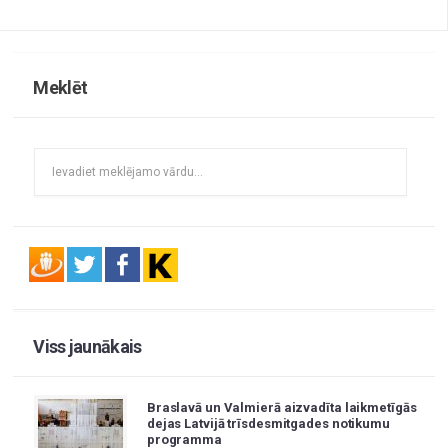
Meklēt
Viss jaunākais
Braslavā un Valmierā aizvadīta laikmetīgās
dejas Latvijā trīsdesmitgades notikumu
programma