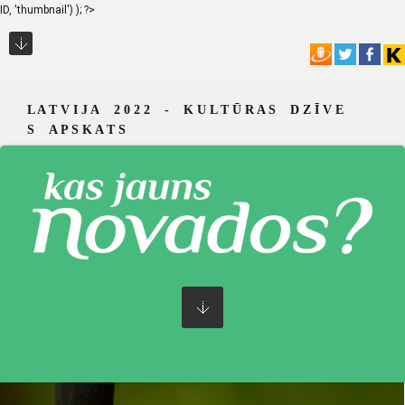
ID, 'thumbnail') ); ?>
L A T V I J A 2 0 2 2 - K U L T Ū R A S D Z Ī V E
S A P S K A T S