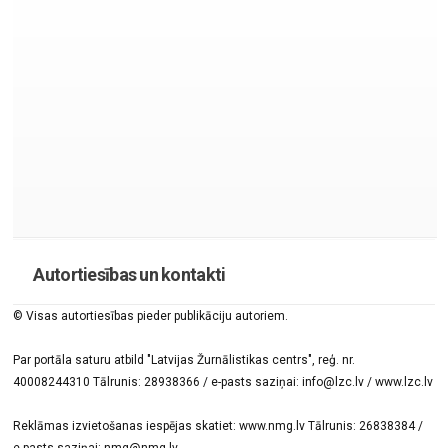
Autortiesības un kontakti
© Visas autortiesības pieder publikāciju autoriem.
Par portāla saturu atbild "Latvijas Žurnālistikas centrs", reģ. nr.
40008244310 Tālrunis: 28938366 / e-pasts saziņai: info@lzc.lv / www.lzc.lv
Reklāmas izvietošanas iespējas skatiet: www.nmg.lv Tālrunis: 26838384 /
e-pasts saziņai: nmg@nmg.lv