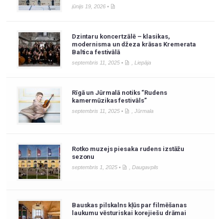
jūnijs 19, 2026 •
Dzintaru koncertzālē – klasikas,
modernisma un džeza krāsas Kremerata
Baltica festivālā
septembris 11, 2025 •
,
Liepāja
Rīgā un Jūrmalā notiks “Rudens
kamermūzikas festivāls”
septembris 11, 2025 •
,
Jūrmala
Rotko muzejs piesaka rudens izstāžu
sezonu
septembris 1, 2025 •
,
Daugavpils
Bauskas pilskalns kļūs par filmēšanas
laukumu vēsturiskai korejiešu drāmai