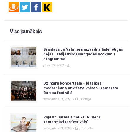
Viss jaunākais
Braslavā un Valmierā aizvadīta laikmetīgās
dejas Latvijā trīsdesmitgades notikumu
programma
jūnijs 19, 2026 •
Dzintaru koncertzālē – klasikas,
modernisma un džeza krāsas Kremerata
Baltica festivālā
septembris 11, 2025 •
,
Liepāja
Rīgā un Jūrmalā notiks “Rudens
kamermūzikas festivāls”
septembris 11, 2025 •
,
Jūrmala