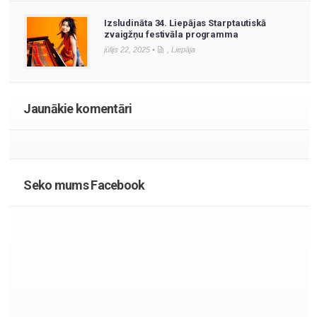
Izsludināta 34. Liepājas Starptautiskā
zvaigžņu festivāla programma
jūlijs 22, 2025 •
,
Liepāja
Jaunākie komentāri
Seko mums Facebook