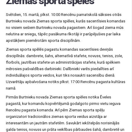
Ziemas sporta spēles
Svētdien, 15. martā, plkst. 10:00 Rencēnu pamatskolā sāksies otrās
Burtnieku novada Ziemas sporta spēles, kurās sacentīsies komandas
no visiem sešiem Burtnieku novada pagastiem. Arī šogad ziema mūs
nelutina ar sniegu, tāpēc pasākuma rīkotāji ir parūpējušies par laika
apstākļiem piemērotām sporta disciplīnām.
Ziemas sporta spēlēs pagastu komandas sacentīsies deviņās
disciplīnās: dambrete, šahs, alternatīvā stafete, novuss, teniss, zole,
florbols, jautrības stafete un administrācijas stafete, kurā spēkiem
mērosies pašvaldības darbinieki. Dalībnieki varēs piedalīties arī
individuālajos sporta veidos, kuri tiks nosaukti sacensību dienā.
Uzvarētāju apbalvošana notiks plkst. 17:00 Rencēnu pagasta kultūras
namā.
Pirmās Burtnieku novada Ziemas sporta spēles notika Ēveles
pagastā, kur komandu kopvērtējumā godalgoto pirmo vietu ieguva
Rencēnu pagasta komanda. Arī pērn Ziemas sporta spēļu
organizatori tradicionālos ziemas sporta veidus aizstāja ar
interesantām un jautrām stafetēm. Savukārt iekštelpās norisinājās
galda teniss, novuss un prāta veiklības pārbaudes šahā, dambretē un