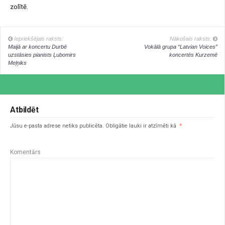
zolītē.
Iepriekšējais raksts:
Nākošais raksts:
Maijā ar koncertu Durbē
Vokālā grupa “Latvian Voices”
uzstāsies pianists Ļubomirs
koncertēs Kurzemē
Meļņiks
Atbildēt
Jūsu e-pasta adrese netiks publicēta.
Obligātie lauki ir atzīmēti kā
*
Komentārs