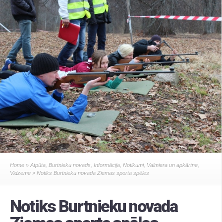
Home
»
Atpūta
,
Burtnieku novads
,
Informācija
,
Notikumi
,
Valmiera un apkārtne
,
Vidzeme
» Notiks Burtnieku novada Ziemas sporta spēles
Notiks Burtnieku novada