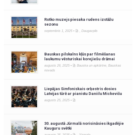
Rotko muzejs piesaka rudens izstāžu
sezonu
septembris 1, 2025 •
,
Daugavpils
Bauskas pilskalns kļūs par filmēšanas
laukumu vēsturiskai korejiešu drāmai
augusts 26, 2025 •
Bauska un apkārtne
,
Bauskas
novads
Liepājas Simfoniskais orķestris dosies
Latvijas tūrē ar pianistu Daniilu Mickeviču
augusts 25, 2025 •
30. augustā Jūrmalā norisināsies ikgadējie
Kauguru svētki
augusts 25, 2025 •
,
Jūrmala