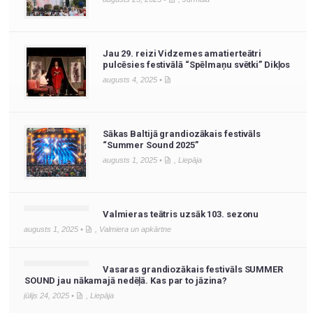
Jau 29. reizi Vidzemes amatierteātri
pulcēsies festivālā “Spēlmaņu svētki” Dikļos
augusts 4, 2025 •
Sākas Baltijā grandiozākais festivāls
“Summer Sound 2025”
augusts 1, 2025 •
,
Liepāja
Valmieras teātris uzsāk 103. sezonu
augusts 1, 2025 •
,
Valmiera un apkārtne
Vasaras grandiozākais festivāls SUMMER
SOUND jau nākamajā nedēļā. Kas par to jāzina?
jūlijs 24, 2025 •
,
Liepāja