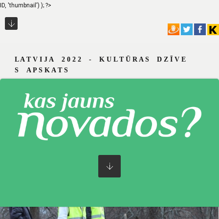
ID, 'thumbnail') ); ?>
L A T V I J A 2 0 2 2 - K U L T Ū R A S D Z Ī V E
S A P S K A T S