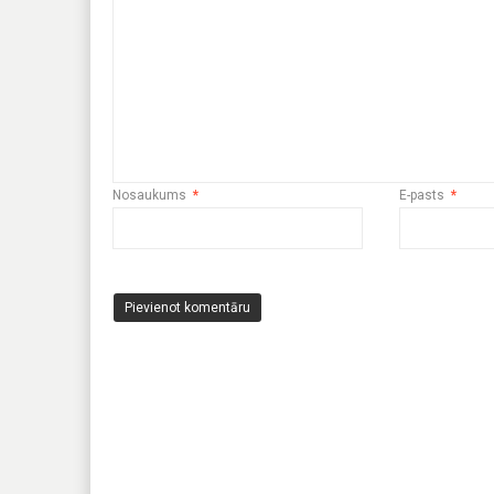
Nosaukums
*
E-pasts
*