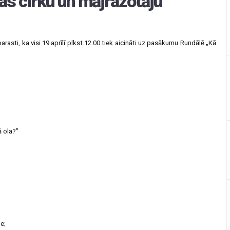
as cirku un mājražotāju
eparasti, ka visi 19.aprīlī plkst.12.00 tiek aicināti uz pasākumu Rundālē „Kā
ā ola?”
e;