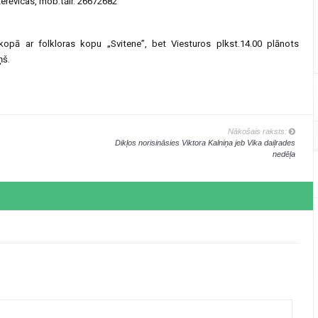
Kerēvicas, mob.tālr. 26672682
0 kopā ar folkloras kopu „Svitene”, bet Viesturos plkst.14.00 plānots
ņš.
Nākošais raksts:
Dikļos norisināsies Viktora Kalniņa jeb Vika daiļrades
nedēļa