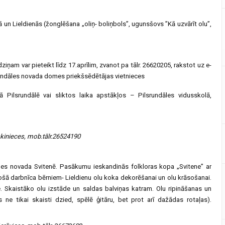
 un Lieldienās (žonglēšana „oliņ- boliņbols”, ugunsšovs ”Kā uzvārīt olu”,
rdziņam var pieteikt līdz 17.aprīlim, zvanot pa tālr. 26620205, rakstot uz e-
, Rundāles novada domes priekšsēdētājas vietnieces
ilsrundālē vai sliktos laika apstākļos – Pilsrundāles vidusskolā,
uskinieces, mob.tālr.26524190
les novada Svitenē. Pasākumu ieskandinās folkloras kopa „Svitene” ar
šā darbnīca bērniem- Lieldienu olu koka dekorēšanai un olu krāsošanai.
. Skaistāko olu izstāde un saldas balviņas katram. Olu ripināšanas un
 ne tikai skaisti dzied, spēlē ģitāru, bet prot arī dažādas rotaļas).