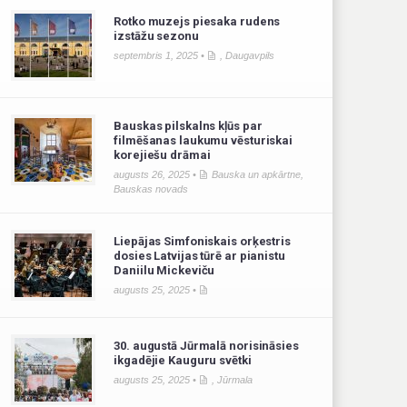
Rotko muzejs piesaka rudens
izstāžu sezonu
septembris 1, 2025 •
,
Daugavpils
Bauskas pilskalns kļūs par
filmēšanas laukumu vēsturiskai
korejiešu drāmai
augusts 26, 2025 •
Bauska un apkārtne
,
Bauskas novads
Liepājas Simfoniskais orķestris
dosies Latvijas tūrē ar pianistu
Daniilu Mickeviču
augusts 25, 2025 •
30. augustā Jūrmalā norisināsies
ikgadējie Kauguru svētki
augusts 25, 2025 •
,
Jūrmala