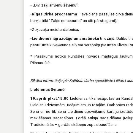
• „Divi zaķi ar vienu šāvienu”;
•
Rīgas Cirka programma
– sveiciens pasaules cirka dienā
burvju triki ”Zaķis no cepures” un citi pārsteigumi);
•Zeķuzaķa meistardarbnīca;
•
Lieldienu mājražotāju un amatnieku tirdziņš
. Dalību ti
pastu: inta.klive@rundale.lv vai personīgi pie Intas Klīves
* Pasākums notiks Rundāles novada mājtirgus laukumā P
Pilsrundālē.
Sīkāka informācija pie Kultūras darba speciāliste Lilitas La
Lieldienas Svitenē
19.aprīlī plkst.15.00
Lieldienas tiks iešūpotas arī Rundā
Lieldienu dziesmām, ticējumiem un rotaļām. Darbosies rado
Senu un ne tik senu Lieldienu apsveikumu kartiņu izstāde
meklēšanas sacensības. Foršā Mikija sagaidīšana (Mikijs
Tradicionālās – gardās skābeņu zupas baudīšana.