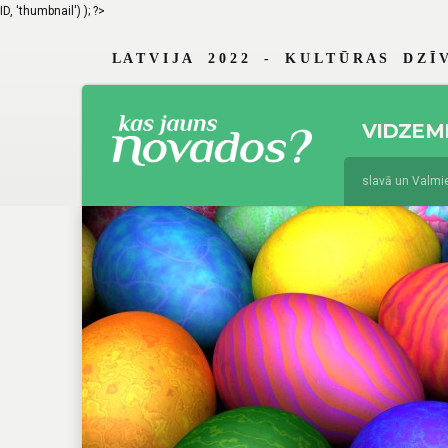
ID, 'thumbnail') ); ?>
L A T V I J A 2 0 2 2 - K U L T Ū R A S D Z Ī V
VIDZEM
jūnijs 19, 2026
Braslavā un Valmierā 
augusts 4, 2025
Jau 29. reizi Vidzeme