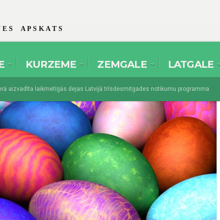
 E S A P S K A T S
E
KURZEME
ZEMGALE
LATGALE
aizvadīta laikmetīgās dejas Latvijā trīsdesmitgades notikumu programma
s amatierteātri pulcēsies festivālā “Spēlmaņu svētki” Dikļos
augusts 1, 2