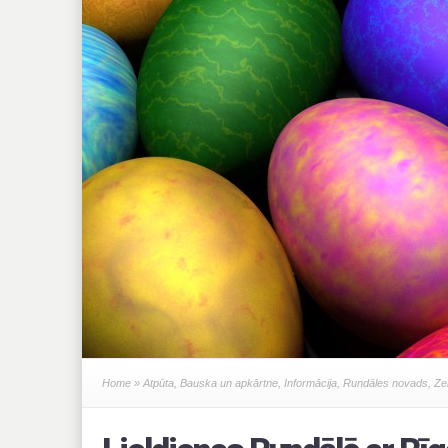
Home
»
Atpūta
,
Bauska un apkārtne
,
Informācija
,
Rundāles novads
,
Ze