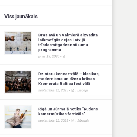
Viss jaunākais
Braslavā un Valmierā aizvadīta
laikmetīgās dejas Latvijā
trīsdesmitgades notikumu
programma
jūnijs 19, 2026 •
Dzintaru koncertzālē – klasikas,
modernisma un džeza krāsas
Kremerata Baltica festivālā
septembris 11, 2025 •
,
Liepāja
Rīgā un Jūrmalā notiks “Rudens
kamermūzikas festivāls”
septembris 11, 2025 •
,
Jūrmala