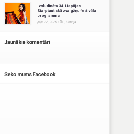
Izsludināta 34. Liepājas
Starptautiskā zvaigžņu festivāla
programma
jūlijs 22, 2025 •
,
Liepāja
Jaunākie komentāri
Seko mums Facebook