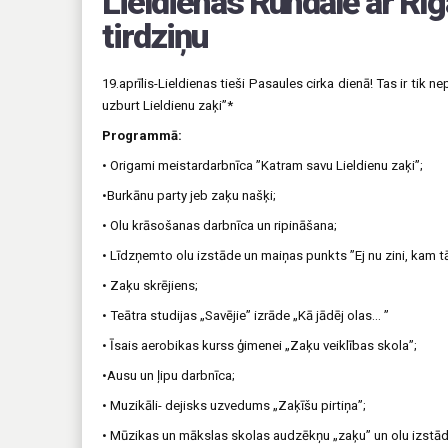
Lieldienas Rundālē ar Rīg
tirdziņu
19.aprīlis-Lieldienas tieši Pasaules cirka dienā! Tas ir tik n
uzburt Lieldienu zaķi”*
Programmā:
• Origami meistardarbnīca ”Katram savu Lieldienu zaķi”;
•Burkānu party jeb zaķu našķi;
• Olu krāsošanas darbnīca un ripināšana;
• Līdzņemto olu izstāde un maiņas punkts ”Ej nu zini, kam t
• Zaķu skrējiens;
• Teātra studijas „Savējie” izrāde „Kā jādēj olas… ”
• Īsais aerobikas kurss ģimenei „Zaķu veiklības skola”;
•Ausu un ļipu darbnīca;
• Muzikāli- dejisks uzvedums „Zaķīšu pirtiņa”;
• Mūzikas un mākslas skolas audzēkņu „zaķu” un olu izstād