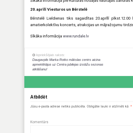
Sīkāka informācija pie Kultūras nodaļas vadītājas Sandras 
20.aprīlī Viesturos un Bērstelē
Bērstelē Lieldienas tiks sagaidītas 20.aprīlī plkst.12.0
amatierkolektīvu koncerts, atrakcijas un mājražojumu tirdzi
Sīkāka informācija
www.rundale.lv
Iepriekšējais raksts:
Daugavpils Marka Rotko mākslas centrs aicina
apmeklētājus uz Centra jubilejas izstāžu sezonas
atklāšanu!
Atbildēt
Jūsu e-pasta adrese netiks publicēta.
Obligātie lauki ir atzīmēti kā
*
Komentārs