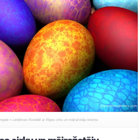
mgale
» Lieldienas Rundālē ar Rīgas cirku un mājražotāju tirdziņu