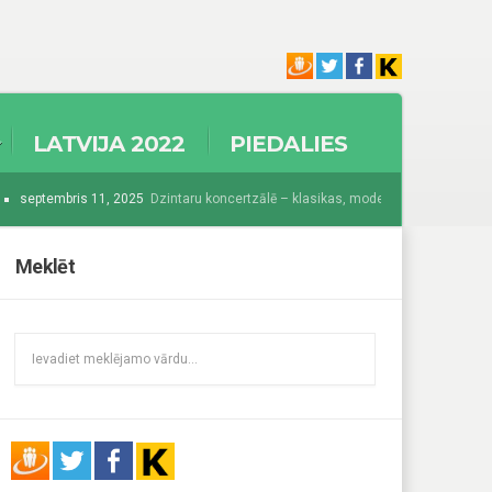
LATVIJA 2022
PIEDALIES
septembris 11, 2025
Dzintaru koncertzālē – klasikas, modernisma un džeza krās
025
Sākas Baltijā grandiozākais festivāls “Summer Sound 2025”
augusts 1
Meklēt