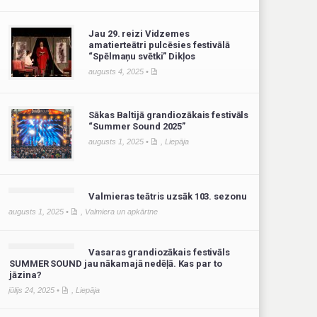
Jau 29. reizi Vidzemes
amatierteātri pulcēsies festivālā
“Spēlmaņu svētki” Dikļos
augusts 4, 2025 •
Sākas Baltijā grandiozākais festivāls
“Summer Sound 2025”
augusts 1, 2025 •
,
Liepāja
Valmieras teātris uzsāk 103. sezonu
augusts 1, 2025 •
,
Valmiera un apkārtne
Vasaras grandiozākais festivāls
SUMMER SOUND jau nākamajā nedēļā. Kas par to
jāzina?
jūlijs 24, 2025 •
,
Liepāja