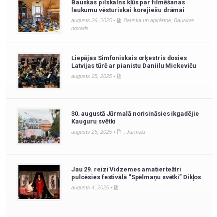
Bauskas pilskalns kļūs par filmēšanas
laukumu vēsturiskai korejiešu drāmai
augusts 26, 2025 •
Bauska un apkārtne
,
Bauskas
novads
Liepājas Simfoniskais orķestris dosies
Latvijas tūrē ar pianistu Daniilu Mickeviču
augusts 25, 2025 •
30. augustā Jūrmalā norisināsies ikgadējie
Kauguru svētki
augusts 25, 2025 •
,
Jūrmala
Jau 29. reizi Vidzemes amatierteātri
pulcēsies festivālā “Spēlmaņu svētki” Dikļos
augusts 4, 2025 •