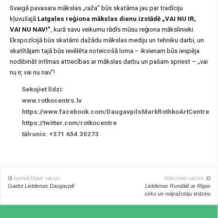
Svaigā pavasara mākslas „raža” būs skatāma jau par tradīciju
kļuvušajā
Latgales reģiona mākslas dienu izstādē „VAI NU IR,
VAI NU NAV!”
, kurā savu veikumu rādīs mūsu reģiona mākslinieki.
Ekspozīcijā būs skatāmi dažādu mākslas mediju un tehniku darbi, un
skatītājam tajā būs ievēlēta noteicošā loma – ikvienam būs iespēja
nodibināt intīmas attiecības ar mākslas darbu un pašam spriest – „vai
nu ir, vai nu nav”!
Sekojiet līdzi:
www.rotkocentrs.lv
https://www.facebook.com/DaugavpilsMarkRothkoArtCentre
https://twitter.com/rotkocentre
tālrunis: +371 654 30273
Iepriekšējais raksts:
Nākošais raksts:
Gaidot Lieldienas Daugavpilī
Lieldienas Rundālē ar Rīgas
cirku un mājražotāju tirdziņu