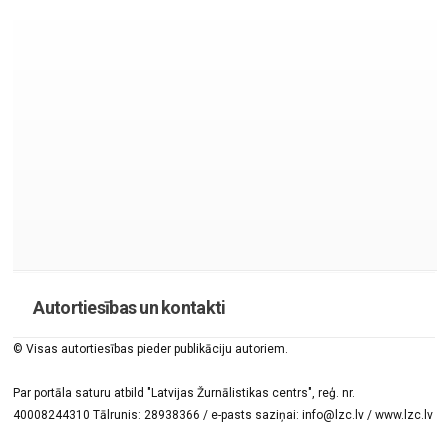
Autortiesības un kontakti
© Visas autortiesības pieder publikāciju autoriem.
Par portāla saturu atbild "Latvijas Žurnālistikas centrs", reģ. nr.
40008244310 Tālrunis: 28938366 / e-pasts saziņai: info@lzc.lv / www.lzc.lv