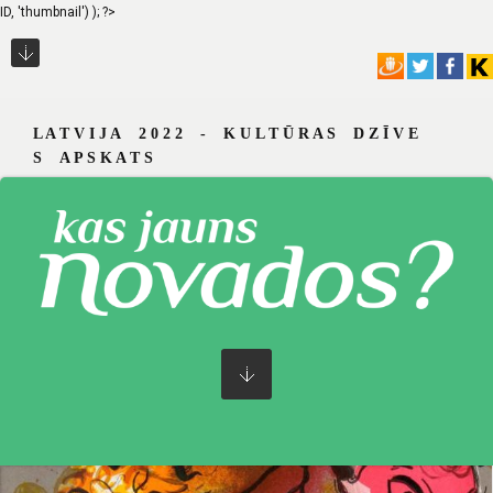
ID, 'thumbnail') ); ?>
L A T V I J A 2 0 2 2 - K U L T Ū R A S D Z Ī V E
S A P S K A T S