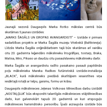
Jaunajā sezonā Daugavpils Marka Rotko mākslas centrā būs
skatāmas 5 jaunas izstādes:
„MARKS ŠAGĀLS UN EIROPAS AVANGARDISTI” – Izstāde ir pirmais
sadarbības projekts ar Marka Šagāla muzeju Vitebskā (Baltkrievija).
Līdzās Marka Šagāla oriģināldarbiem tajā būs skatāmas arī vairāku
citu 20. gadsimta leģendāro mākslinieku litogrāfijas, tostarp, Braka,
Matisa, Miro, Pikaso un daudzu citu pasaulslavenu mākslinieku darbi.
Marka Šagāla un avangardistu radīto pasakaino pasauli papildinās
poļu mākslinieka Mareka Radkes futūristiskā izstāde-instalācija
„BLACK”, kurā mākslinieks piedāvā skatītājiem iesaistīties viņa
iesāktajā rotaļā ar telpu, gaismu, formu un krāsu.
Daugavpils mākslinieces Jeļenas Volkovas tēlniecības darbu izstādē
„NOSTAĻĢIJA” būs eksponēti talantīgās mākslinieces stājtēlniecības
darbi, kuri galvenokārt tapuši 20. gadsimtā un kuri atspoguļo
mākslinieces harismātisko personību. Īpaši aizraujoša izstāde būs