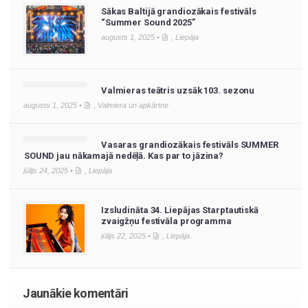
Sākas Baltijā grandiozākais festivāls
“Summer Sound 2025”
augusts 1, 2025 •
,
Liepāja
Valmieras teātris uzsāk 103. sezonu
augusts 1, 2025 •
,
Valmiera un apkārtne
Vasaras grandiozākais festivāls SUMMER
SOUND jau nākamajā nedēļā. Kas par to jāzina?
jūlijs 24, 2025 •
,
Liepāja
Izsludināta 34. Liepājas Starptautiskā
zvaigžņu festivāla programma
jūlijs 22, 2025 •
,
Liepāja
Jaunākie komentāri