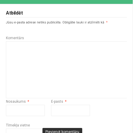
Atbildēt
Jūsu e-pasta adrese netiks publicēta.
Obligātie lauki ir atzīmēti kā
*
Komentārs
Nosaukums
*
E-pasts
*
Tīmekļa vietne