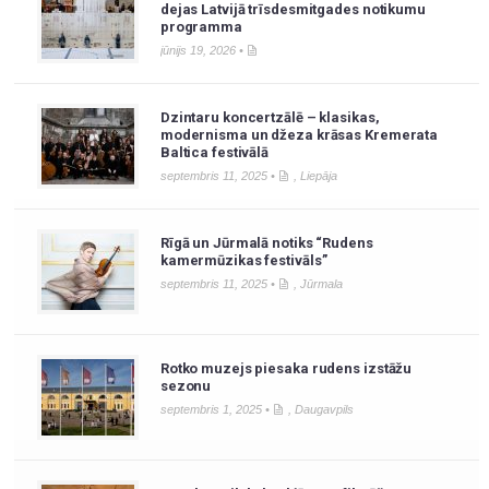
dejas Latvijā trīsdesmitgades notikumu
programma
jūnijs 19, 2026 •
Dzintaru koncertzālē – klasikas,
modernisma un džeza krāsas Kremerata
Baltica festivālā
septembris 11, 2025 •
,
Liepāja
Rīgā un Jūrmalā notiks “Rudens
kamermūzikas festivāls”
septembris 11, 2025 •
,
Jūrmala
Rotko muzejs piesaka rudens izstāžu
sezonu
septembris 1, 2025 •
,
Daugavpils