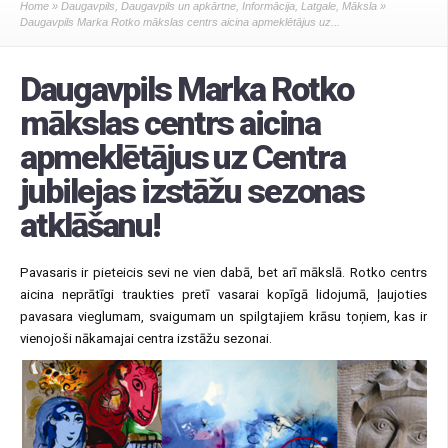
Home
»
Daugavpils
,
Daugavpils un apkārtne
,
Informācija
,
Latgale
,
Māksla
»
Daugavpils Marka Rotko mākslas centrs aicina apmeklētājus uz...
Daugavpils Marka Rotko
mākslas centrs aicina
apmeklētājus uz Centra
jubilejas izstāžu sezonas
atklāšanu!
Pavasaris ir pieteicis sevi ne vien dabā, bet arī mākslā. Rotko centrs
aicina neprātīgi traukties pretī vasarai kopīgā lidojumā, ļaujoties
pavasara vieglumam, svaigumam un spilgtajiem krāsu toņiem, kas ir
vienojoši nākamajai centra izstāžu sezonai.