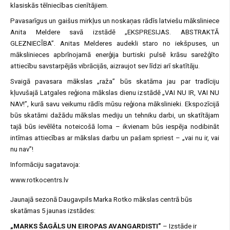
klasiskās tēlniecības cienītājiem.
Pavasarīgus un gaišus mirkļus un noskaņas rādīs latviešu māksliniece
Anita Meldere savā izstādē „EKSPRESIJAS. ABSTRAKTĀ
GLEZNIECĪBA”. Anitas Melderes audekli staro no iekšpuses, un
mākslinieces apbrīnojamā enerģija burtiski pulsē krāsu sarežģīto
attiecību savstarpējās vibrācijās, aizraujot sev līdzi arī skatītāju.
Svaigā pavasara mākslas „raža” būs skatāma jau par tradīciju
kļuvušajā Latgales reģiona mākslas dienu izstādē „VAI NU IR, VAI NU
NAV!”, kurā savu veikumu rādīs mūsu reģiona mākslinieki. Ekspozīcijā
būs skatāmi dažādu mākslas mediju un tehniku darbi, un skatītājam
tajā būs ievēlēta noteicošā loma – ikvienam būs iespēja nodibināt
intīmas attiecības ar mākslas darbu un pašam spriest – „vai nu ir, vai
nu nav”!
Informāciju sagatavoja:
www.rotkocentrs.lv
Jaunajā sezonā Daugavpils Marka Rotko mākslas centrā būs
skatāmas 5 jaunas izstādes:
„MARKS ŠAGĀLS UN EIROPAS AVANGARDISTI”
– Izstāde ir