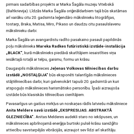
pirmais sadarbības projekts ar Marka Šagāla muzeju Vitebskā
(Baltkrievija). Līdzās Marka Šagāla oriģināldarbiem tajā būs skatāmas
arī vairāku citu 20. gadsimta leģendāro mākslinieku litogrāfijas,
tostarp, Braka, Matisa, Miro, Pikaso un daudzu citu pasaulslavenu
mākslinieku darbi.
Marka Šagāla un avangardistu radīto pasakaino pasauli papildinās
poļu mākslinieka
Mareka Radkes futūristiskā izstāde-instalācija
„BLACK”
, kurā mākslinieks piedāvā skatītājiem iesaistīties viņa
iesāktajā rotaļā ar telpu, gaismu, formu un krāsu.
Daugavpils mākslinieces
Jeļenas Volkovas tēlniecības darbu
izstādē „NOSTAĻĢIJA”
būs eksponēti talantīgās mākslinieces
stājtēlniecības darbi, kuri galvenokārt tapuši 20. gadsimtā un kuri
atspoguļo mākslinieces harismātisko personību. Īpaši aizraujoša
izstāde būs klasiskās tēlniecības cienītājiem.
Pavasarīgus un gaišus mirkļus un noskaņas rādīs latviešu māksliniece
Anita Meldere savā izstādē „EKSPRESIJAS. ABSTRAKTĀ
GLEZNIECĪBA”.
Anitas Melderes audekli staro no iekšpuses, un
mākslinieces apbrīnojamā enerģija burtiski pulsē krāsu sarežģīto
attiecību savstarpējās vibrācijās, aizraujot sev līdzi arī skatītāju.