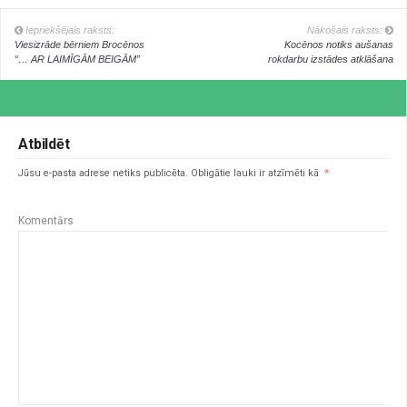
Iepriekšējais raksts:
Nākošais raksts:
Viesizrāde bērniem Brocēnos
Kocēnos notiks aušanas
“… AR LAIMĪGĀM BEIGĀM”
rokdarbu izstādes atklāšana
Atbildēt
Jūsu e-pasta adrese netiks publicēta.
Obligātie lauki ir atzīmēti kā
*
Komentārs