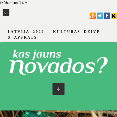
ID, 'thumbnail') ); ?>
L A T V I J A 2 0 2 2 - K U L T Ū R A S D Z Ī V E
S A P S K A T S