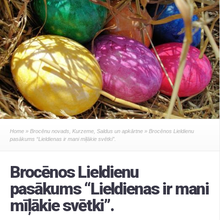
Home
»
Brocēnu novads
,
Kurzeme
,
Saldus un apkārtne
» Brocēnos Lieldienu
pasākums “Lieldienas ir mani mīļākie svētki”.
Brocēnos Lieldienu
pasākums “Lieldienas ir mani
mīļākie svētki”.