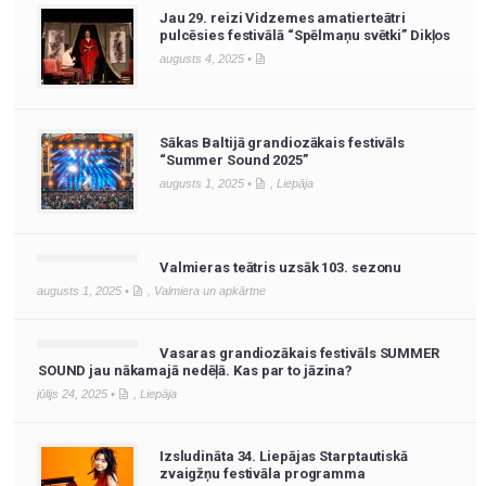
Jau 29. reizi Vidzemes amatierteātri
pulcēsies festivālā “Spēlmaņu svētki” Dikļos
augusts 4, 2025 •
Sākas Baltijā grandiozākais festivāls
“Summer Sound 2025”
augusts 1, 2025 •
,
Liepāja
Valmieras teātris uzsāk 103. sezonu
augusts 1, 2025 •
,
Valmiera un apkārtne
Vasaras grandiozākais festivāls SUMMER
SOUND jau nākamajā nedēļā. Kas par to jāzina?
jūlijs 24, 2025 •
,
Liepāja
Izsludināta 34. Liepājas Starptautiskā
zvaigžņu festivāla programma