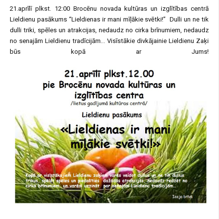
21.aprīlī plkst. 12:00 Brocēnu novada kultūras un izglītības centrā
Lieldienu pasākums “Lieldienas ir mani mīļākie svētki!” Dulli un ne tik
dulli triki, spēles un atrakcijas, nedaudz no cirka brīnumiem, nedaudz
no senajām Lieldienu tradīcijām… Visīstākie divkājainie Lieldienu Zaķi
būs kopā ar Jums!