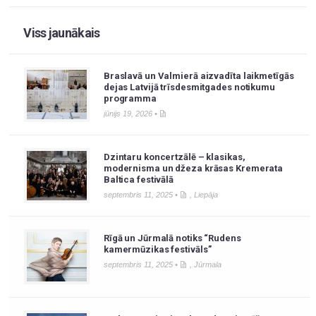
Viss jaunākais
Braslavā un Valmierā aizvadīta laikmetīgās
dejas Latvijā trīsdesmitgades notikumu
programma
jūnijs 19, 2026 •
Dzintaru koncertzālē – klasikas,
modernisma un džeza krāsas Kremerata
Baltica festivālā
septembris 11, 2025 •
,
Liepāja
Rīgā un Jūrmalā notiks “Rudens
kamermūzikas festivāls”
septembris 11, 2025 •
,
Jūrmala