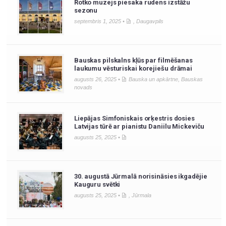
Rotko muzejs piesaka rudens izstāžu
sezonu
septembris 1, 2025 •
,
Daugavpils
Bauskas pilskalns kļūs par filmēšanas
laukumu vēsturiskai korejiešu drāmai
augusts 26, 2025 •
Bauska un apkārtne
,
Bauskas
novads
Liepājas Simfoniskais orķestris dosies
Latvijas tūrē ar pianistu Daniilu Mickeviču
augusts 25, 2025 •
30. augustā Jūrmalā norisināsies ikgadējie
Kauguru svētki
augusts 25, 2025 •
,
Jūrmala