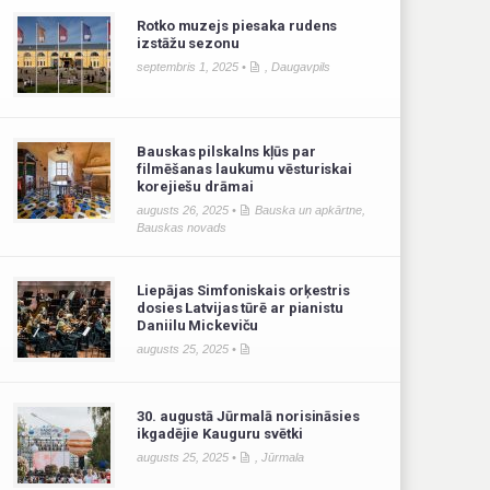
Rotko muzejs piesaka rudens
izstāžu sezonu
septembris 1, 2025 •
,
Daugavpils
Bauskas pilskalns kļūs par
filmēšanas laukumu vēsturiskai
korejiešu drāmai
augusts 26, 2025 •
Bauska un apkārtne
,
Bauskas novads
Liepājas Simfoniskais orķestris
dosies Latvijas tūrē ar pianistu
Daniilu Mickeviču
augusts 25, 2025 •
30. augustā Jūrmalā norisināsies
ikgadējie Kauguru svētki
augusts 25, 2025 •
,
Jūrmala