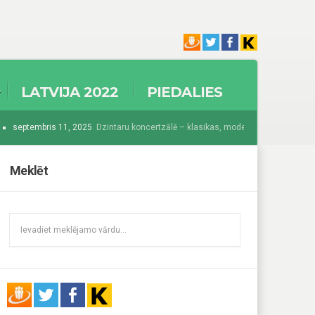
LATVIJA 2022
PIEDALIES
septembris 11, 2025
Dzintaru koncertzālē – klasikas, modernisma un džeza krās
025
Sākas Baltijā grandiozākais festivāls “Summer Sound 2025”
augusts 
Meklēt