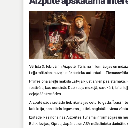
Aizputē apskatāma intere
Vēl līdz 3. februārim Aizputē, Tūrisma informācijas un mūži
Leļļu mākslas muzeja mākslinieku autordarbu Ziemassvētku
Profesionālā leļļu māksla Latvijā kļūst arvien pazīstamāka. 
festivāls, kas norisinās Dzelzceļa muzejā, savukārt, lai ar leļ
ceļojošās izstādes.
Aizputē šāda izstāde tiek rīkota jau ceturto gadu. Īpaši inter
kolekcija, kas ir liels ieguvums, jo tiek saglabāta viena vē
Izstādē, kas norisinās Aizputes Tūrisma informācijas un mūžiz
Baltkrievijas, Kipras, Japānas un ASV mākslinieku darinātie 