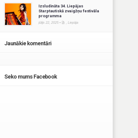
Izsludināta 34. Liepājas
Starptautiskā zvaigžņu festivāla
programma
jūlijs 22, 2025 •
,
Liepāja
Jaunākie komentāri
Seko mums Facebook