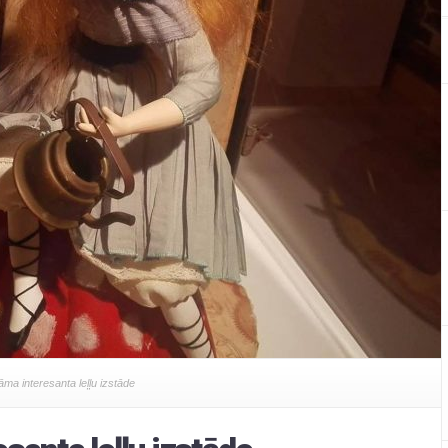
ma interesanta leļļu izstāde