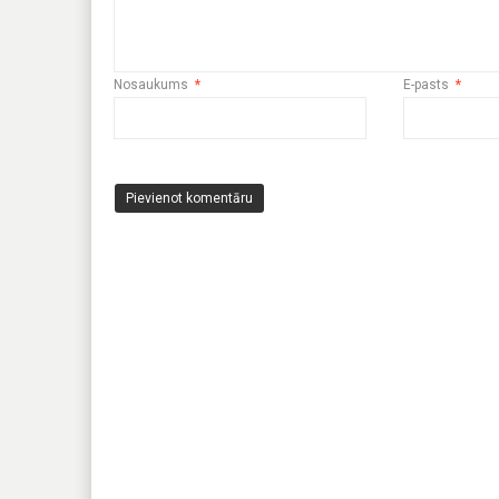
Nosaukums
*
E-pasts
*