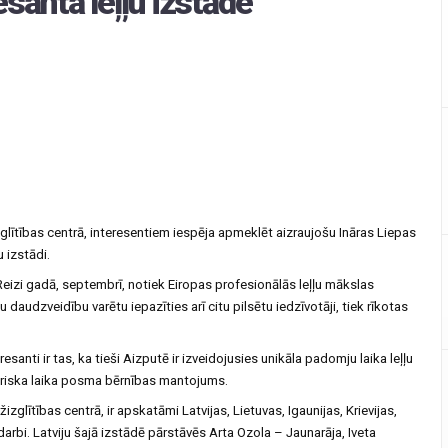
santa leļļu izstāde
zglītības centrā, interesentiem iespēja apmeklēt aizraujošu Ināras Liepas
 izstādi.
Reizi gadā, septembrī, notiek Eiropas profesionālās leļļu mākslas
ļu daudzveidību varētu iepazīties arī citu pilsētu iedzīvotāji, tiek rīkotas
esanti ir tas, ka tieši Aizputē ir izveidojusies unikāla padomju laika leļļu
sturiska laika posma bērnības mantojums.
glītības centrā, ir apskatāmi Latvijas, Lietuvas, Igaunijas, Krievijas,
darbi. Latviju šajā izstādē pārstāvēs Arta Ozola – Jaunarāja, Iveta