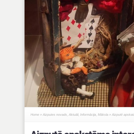
Home
»
Aizputes novads
,
Aktuāli
,
Informācija
,
Māksla
» Aizputē apskatā