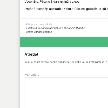
Vecenāne, Pēteris Sidars un Ināra Liepa.
Izstādē ir iespēja apskatīt 15 skulptūrlelles, gobelēnus, kā 
Iepriekšējais raksts:
Līgatnē būs iespēja uzzināt un saklausīt 200 gadus
senos alu noslēpumus
Atbildēt
Jūsu e-pasta adrese netiks publicēta.
Obligātie lauki ir atzīmēti kā
*
Komentārs