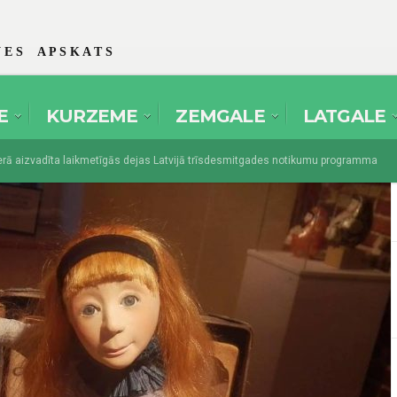
 E S A P S K A T S
E
KURZEME
ZEMGALE
LATGALE
aizvadīta laikmetīgās dejas Latvijā trīsdesmitgades notikumu programma
es amatierteātri pulcēsies festivālā “Spēlmaņu svētki” Dikļos
augusts 1, 2