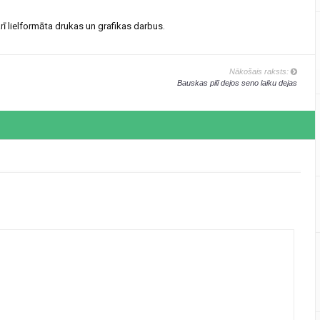
arī lielformāta drukas un grafikas darbus.
Nākošais raksts:
Bauskas pilī dejos seno laiku dejas