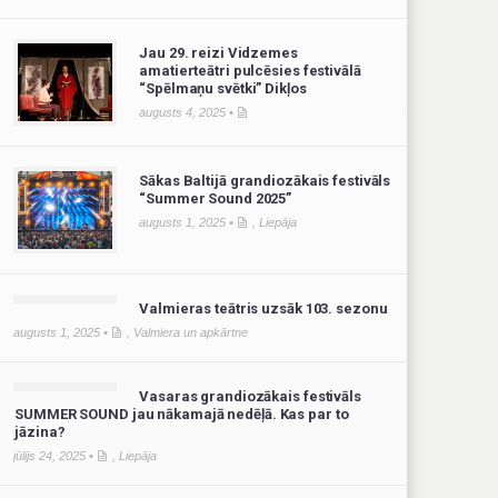
Jau 29. reizi Vidzemes
amatierteātri pulcēsies festivālā
“Spēlmaņu svētki” Dikļos
augusts 4, 2025 •
Sākas Baltijā grandiozākais festivāls
“Summer Sound 2025”
augusts 1, 2025 •
,
Liepāja
Valmieras teātris uzsāk 103. sezonu
augusts 1, 2025 •
,
Valmiera un apkārtne
Vasaras grandiozākais festivāls
SUMMER SOUND jau nākamajā nedēļā. Kas par to
jāzina?
jūlijs 24, 2025 •
,
Liepāja