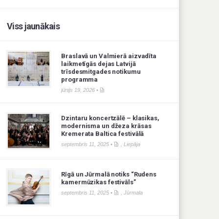
Viss jaunākais
Braslavā un Valmierā aizvadīta
laikmetīgās dejas Latvijā
trīsdesmitgades notikumu
programma
jūnijs 19, 2026 •
Dzintaru koncertzālē – klasikas,
modernisma un džeza krāsas
Kremerata Baltica festivālā
septembris 11, 2025 •
,
Liepāja
Rīgā un Jūrmalā notiks “Rudens
kamermūzikas festivāls”
septembris 11, 2025 •
,
Jūrmala