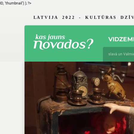
ID, 'thumbnail') ); ?>
L A T V I J A 2 0 2 2 - K U L T Ū R A S D Z Ī V
VIDZEM
jūnijs 19, 2026
Braslavā un Valmierā 
augusts 4, 2025
Jau 29. reizi Vidzem