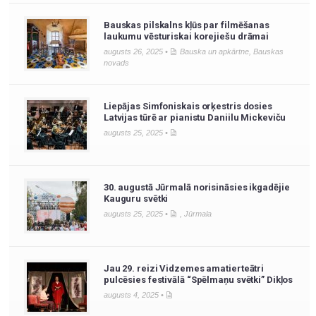
Bauskas pilskalns kļūs par filmēšanas
laukumu vēsturiskai korejiešu drāmai
augusts 26, 2025 •
Bauska un apkārtne
,
Bauskas
novads
Liepājas Simfoniskais orķestris dosies
Latvijas tūrē ar pianistu Daniilu Mickeviču
augusts 25, 2025 •
30. augustā Jūrmalā norisināsies ikgadējie
Kauguru svētki
augusts 25, 2025 •
,
Jūrmala
Jau 29. reizi Vidzemes amatierteātri
pulcēsies festivālā “Spēlmaņu svētki” Dikļos
augusts 4, 2025 •