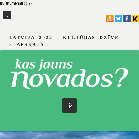
ID, 'thumbnail') ); ?>
L A T V I J A 2 0 2 2 - K U L T Ū R A S D Z Ī V E
S A P S K A T S