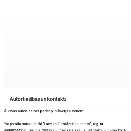
Autortiesības un kontakti
© Visas autortiesības pieder publikāciju autoriem.
Par portāla saturu atbild "Latvijas Žurnālistikas centrs", reģ. nr.
40008244310 Tālrunis: 28938366 / e-pasts saziņai: info@lzc.lv / www.lzc.lv