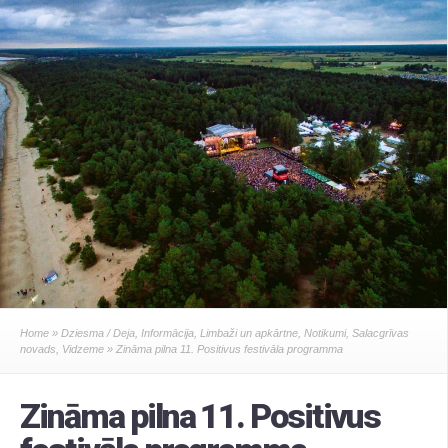
Home
»
Dziesma / Deja
,
Informācija
,
Limbaži un apkārtne
,
Notikumi
,
Salacgrīvas
novads
,
Vidzeme
» Zināma pilna 11. Positivus festivāla programma
Zināma pilna 11. Positivus