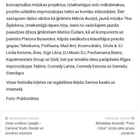
konceptuālus mūzikas projektus, izteiksmīgus solo māksliniekus,
pozitīvi uzlādētu improvizācijas teātri un komiķu stāvizrādes. Šeit
sastapsim tādus vārdus kā ģitārists Mārcis Auziņš, jaunā mūziķe Tīna
Šipkēvica, izteiksmīgā repere Viņa, viens no vadošajiem jaunās
paaudzes džeza ģitāristiem Matīss Čudars, kā arī komponists un
pianists Platons Buravickis. Kāpās sanākušos klausītājus priecēs
grupas Tehnikums, Polifauna, Mad Ant, Kosmodisks, Oriole & VJ
Linda Konone, Āres, Sign Libra, DJ Music DJ, Pachamama Beats,
Kapelmeistars Group un Sūdi, bet par smieklu devu parūpēsies Rīgas
Improvizācijas Teātris, Comedy Latvia, Comedy Estonia un Sieviešu
Stendaps.
Visas festivāla biļetes var iegādāties Biļešu Serviss kasēs un
internetā.
Foto: Publicitātes
Iepriekšējais raksts:
Nākošais raksts:
Jūras svētkos Liepājā –
Brīvdabas festivāls “Fono
Carnival Youth, Rutulis un
Cēsis” izziņo pilnu grupu
Jersikas orķestris
sarakstu