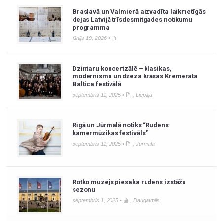
Braslavā un Valmierā aizvadīta laikmetīgās
dejas Latvijā trīsdesmitgades notikumu
programma
jūnijs 19, 2026 •
Dzintaru koncertzālē – klasikas,
modernisma un džeza krāsas Kremerata
Baltica festivālā
septembris 11, 2025 •
,
Liepāja
Rīgā un Jūrmalā notiks “Rudens
kamermūzikas festivāls”
septembris 11, 2025 •
,
Jūrmala
Rotko muzejs piesaka rudens izstāžu
sezonu
septembris 1, 2025 •
,
Daugavpils