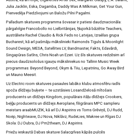
Julia Jacklin, Eska, Dagamba, Daddy Was A Milkman, Get Your Gun,
Pienvedēja Piedzīvojumi un Baložu Pilni Pagalmi.
Palladium skatuves programma šovasar ir patiesi daudznacionāla:
pārgalvīgie Francobollo no Lielbritānijas, Ņujorkā bāzētie Teachers,
austrāliete Rachel Claudio & Rick Feds no Latvijas, Izraēlas grupa
Bucharest, kā arī pašmāju mākslinieki Raimonds Tiguls & Moonlight
Sound Design, MESA, Satellites LV, Bandmaster, Fakts, Edavārdi,
Singapūras Satīns, Chris Noah un Ezeri. Uz šīs skatuves redzēsim arī
piecus daudzsološus igauņu māksliniekus no Tallinn Music Week
programmas: Beyond Beyond, Okym & Tiiu, Lepatriinu, Go Away Bird
un Mauno Meesit.
Uz Electric room skatuves pasaules labāko klubu atmosfēru radīs
spoža dīdžeju buķete – te uzstāsies Losandželosā mītošais
producents un dīdžejs Kingdom, populārais itāļu dīdžejs Crookers,
beļģu producents un dīdžejs Aeroplane, filigrānais MPC sampleru
meistars araabMUZIK, kā arī DJ Aspirins vs Toms Grēviņš, DJ Rudd,
Noëp, Nightwave, DJ Nova, Niklāvz, RudeLies, Makree un Rīgas DJ
Skola: DJ Dubra, DJ Pm2theam, DJ Aspirins.
Priežu ieskautā Dabas skatuve Salacgrīvas kāpās pulcēs