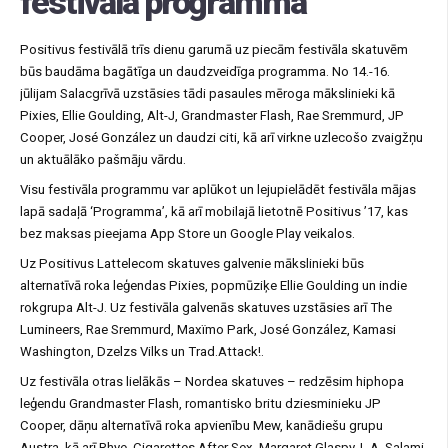
festivāla programma
Positivus festivālā trīs dienu garumā uz piecām festivāla skatuvēm
būs baudāma bagātīga un daudzveidīga programma. No 14.-16.
jūlijam Salacgrīvā uzstāsies tādi pasaules mēroga mākslinieki kā
Pixies, Ellie Goulding, Alt-J, Grandmaster Flash, Rae Sremmurd, JP
Cooper, José González un daudzi citi, kā arī virkne uzlecošo zvaigžņu
un aktuālāko pašmāju vārdu.
Visu festivāla programmu var aplūkot un lejupielādēt festivāla mājas
lapā sadaļā ‘Programma’, kā arī mobilajā lietotnē Positivus ’17, kas
bez maksas pieejama App Store un Google Play veikalos.
Uz Positivus Lattelecom skatuves galvenie mākslinieki būs
alternatīvā roka leģendas Pixies, popmūziķe Ellie Goulding un indie
rokgrupa Alt-J. Uz festivāla galvenās skatuves uzstāsies arī The
Lumineers, Rae Sremmurd, Maxïmo Park, José González, Kamasi
Washington, Dzelzs Vilks un Trad.Attack!.
Uz festivāla otras lielākās – Nordea skatuves – redzēsim hiphopa
leģendu Grandmaster Flash, romantisko britu dziesminieku JP
Cooper, dāņu alternatīvā roka apvienību Mew, kanādiešu grupu
Austra, kā arī Rhye, Cigarettes After Sex, Margaret Glaspy, L.A. Salami,