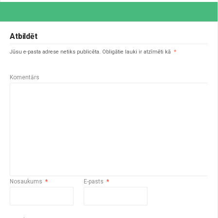
Atbildēt
Jūsu e-pasta adrese netiks publicēta.
Obligātie lauki ir atzīmēti kā
*
Komentārs
Nosaukums
*
E-pasts
*