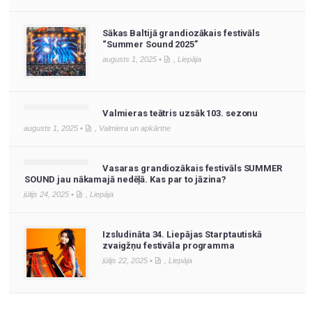
Sākas Baltijā grandiozākais festivāls
“Summer Sound 2025”
augusts 1, 2025 •
,
Liepāja
Valmieras teātris uzsāk 103. sezonu
augusts 1, 2025 •
,
Valmiera un apkārtne
Vasaras grandiozākais festivāls SUMMER
SOUND jau nākamajā nedēļā. Kas par to jāzina?
jūlijs 24, 2025 •
,
Liepāja
Izsludināta 34. Liepājas Starptautiskā
zvaigžņu festivāla programma
jūlijs 22, 2025 •
,
Liepāja