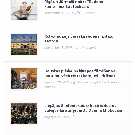
Rīgā un Jūrmalā notiks “Rudens
kamermūzikas festivāls”
septembris 11, 2025 •
,
Jūrmala
Rotko muzejs piesaka rudens izstāžu
sezonu
septembris 1, 2025 •
,
Daugavpils
Bauskas pilskalns kļūs par filmēšanas
laukumu vēsturiskai korejiešu drāmai
augusts 26, 2025 •
Bauska un apkārtne
,
Bauskas
novads
Liepājas Simfoniskais orķestris dosies
Latvijas tūrē ar pianistu Daniilu Mickeviču
augusts 25, 2025 •