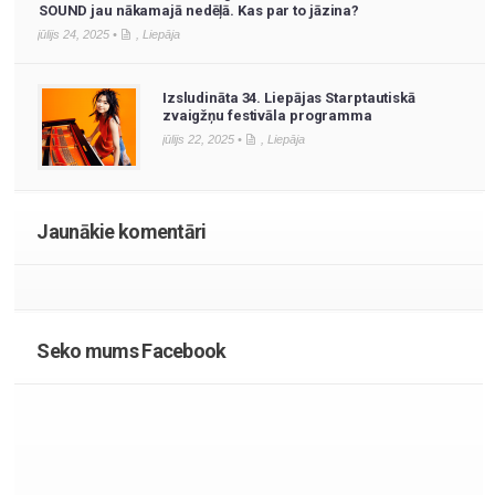
SOUND jau nākamajā nedēļā. Kas par to jāzina?
jūlijs 24, 2025 •
,
Liepāja
Izsludināta 34. Liepājas Starptautiskā
zvaigžņu festivāla programma
jūlijs 22, 2025 •
,
Liepāja
Jaunākie komentāri
Seko mums Facebook