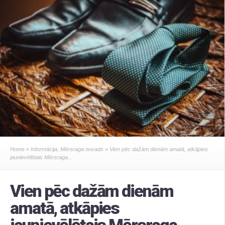
Home
»
Informācija
,
Mērsraga novads
» Vien pēc dažām dienām amatā, atkāpies
jaunievēlētais Mērsraga...
Vien pēc dažām dienām
amatā, atkāpies
jaunievēlētais Mērsraga