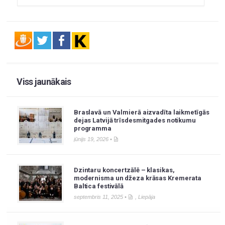
Viss jaunākais
Braslavā un Valmierā aizvadīta laikmetīgās
dejas Latvijā trīsdesmitgades notikumu
programma
jūnijs 19, 2026 •
Dzintaru koncertzālē – klasikas,
modernisma un džeza krāsas Kremerata
Baltica festivālā
septembris 11, 2025 •
,
Liepāja