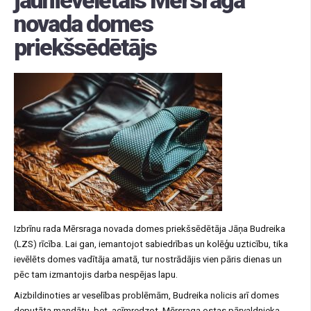
novada domes
priekšsēdētājs
Izbrīnu rada Mērsraga novada domes priekšsēdētāja Jāņa Budreika
(LZS) rīcība. Lai gan, iemantojot sabiedrības un kolēģu uzticību, tika
ievēlēts domes vadītāja amatā, tur nostrādājis vien pāris dienas un
pēc tam izmantojis darba nespējas lapu.
Aizbildinoties ar veselības problēmām, Budreika nolicis arī domes
deputāta mandātu, bet, acīmredzot, Mērsraga ostas pārvaldnieka