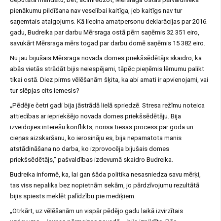
pienākumu pildīšana nav veselībai kaitīga, jeb kaitīgs nav tur
saņemtais atalgojums. Kā liecina amatpersonu deklarācijas par 2016.
gadu, Budreika par darbu Mērsraga ostā pērn saņēmis 32 351 eiro,
savukārt Mērsraga mērs togad par darbu domē saņēmis 15 382 eiro.
Nu jau bijušais Mērsraga novada domes priekšsēdētājs skaidro, ka
abās vietās strādāt bijis neiespējami, tāpēc pieņēmis lēmumu palikt
tikai ostā. Diez pirms vēlēšanām šķita, ka abi amati ir apvienojami, vai
tur slēpjas cits iemesls?
„Pēdējie četri gadi bija jāstrādā lielā spriedzē. Stresa režīmu noteica
attiecības ar iepriekšējo novada domes priekšsēdētāju. Bija
izveidojies interešu konflikts, norisa tiesas process par goda un
cieņas aizskaršanu, ko ierosināju es, bija nepamatota manis
atstādināšana no darba, ko izprovocēja bijušais domes
priekšsēdētājs,” pašvaldības izdevumā skaidro Budreika.
Budreika informē, ka, lai gan šāda politika nesasniedza savu mērķi,
tas viss nepalika bez nopietnām sekām, jo pārdzīvojumu rezultātā
bijis spiests meklēt palīdzību pie mediķiem.
„Otrkārt, uz vēlēšanām un vispār pēdējo gadu laikā izvirzītais