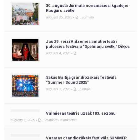
30. augustā Jūrmalā norisināsies ikgadējie
Kauguru svētki
augusts 25, 2025 •
,
Jūrmala
Jau 29. reizi Vidzemes amatierteātri
pulcēsies festivālā “Spēlmaņu svētki” Dikļos
augusts 4, 2025 •
Sākas Baltijā grandiozākais festivāls
“Summer Sound 2025”
augusts 1, 2025 •
,
Liepāja
Valmieras teātris uzsāk 103. sezonu
augusts 1, 2025 •
,
Valmiera un apkārtne
Vasaras grandiozākais festivāls SUMMER