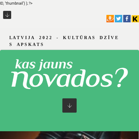
ID, 'thumbnail') ); ?>
L A T V I J A 2 0 2 2 - K U L T Ū R A S D Z Ī V E
S A P S K A T S