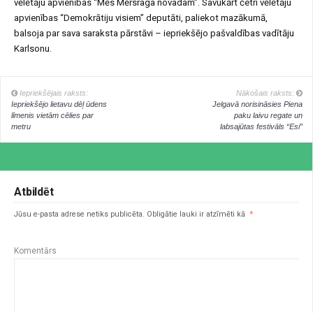
vēlētāju apvienības “Mēs Mērsraga novadam”. Savukārt četri vēlētāju
apvienības “Demokrātiju visiem” deputāti, paliekot mazākumā,
balsoja par sava saraksta pārstāvi – iepriekšējo pašvaldības vadītāju
Karlsonu.
Iepriekšējais raksts:
Nākošais raksts:
Iepriekšējo lietavu dēļ ūdens
Jelgavā norisināsies Piena
līmenis vietām cēlies par
paku laivu regate un
metru
labsajūtas festivāls “Esi”
Atbildēt
Jūsu e-pasta adrese netiks publicēta.
Obligātie lauki ir atzīmēti kā
*
Komentārs