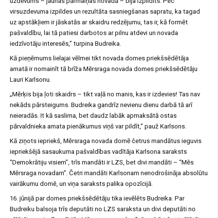
uzdevums – jaunas pārmaiņas novadā – bija izpildīts. Pēc
virsuzdevuma izpildes un rezultāta sasniegšanas sapratu, ka tagad
uz apstākļiem ir jāskatās ar skaidru redzējumu, tas ir, kā formēt
pašvaldību, lai tā patiesi darbotos ar pilnu atdevi un novada
iedzīvotāju interesēs,” turpina Budreika.
Kā pieņēmums lielajai vēlmei tikt novada domes priekšsēdētāja
amatā ir nomainīt tā brīža Mērsraga novada domes priekšsēdētāju
Lauri Karlsonu.
„Mērķis bija ļoti skaidrs – tikt vaļā no manis, kas ir izdevies! Tas nav
nekāds pārsteigums. Budreika gandrīz nevienu dienu darbā tā arī
neieradās. It kā saslima, bet daudz labāk apmaksātā ostas
pārvaldnieka amata pienākumus viņš var pildīt,” pauž Karlsons.
Kā ziņots iepriekš, Mērsraga novada domē četrus mandātus ieguvis
iepriekšējā sasaukuma pašvaldības vadītāja Karlsona saraksts
“Demokrātiju visiem”, trīs mandāti ir LZS, bet divi mandāti – “Mēs
Mērsraga novadam”. Četri mandāti Karlsonam nenodrošināja absolūtu
vairākumu domē, un viņa saraksts palika opozīcijā.
16. jūnijā par domes priekšsēdētāju tika ievēlēts Budreika. Par
Budreiku balsoja trīs deputāti no LZS saraksta un divi deputāti no