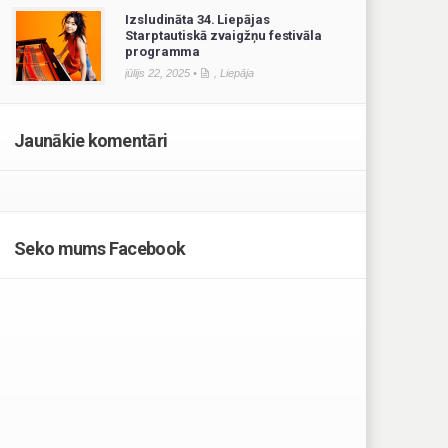
Izsludināta 34. Liepājas
Starptautiskā zvaigžņu festivāla
programma
jūlijs 22, 2025 •
,
Liepāja
Jaunākie komentāri
Seko mums Facebook