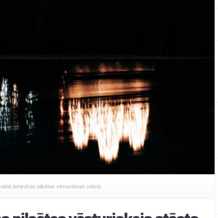
kalnā iemirdzas pilsētas vēsturiskais stāsts