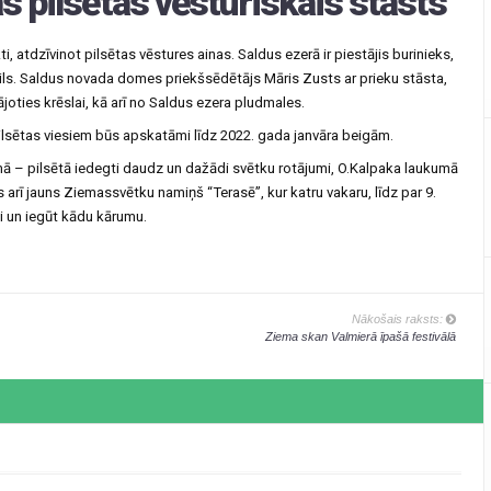
s pilsētas vēsturiskais stāsts
i, atdzīvinot pilsētas vēstures ainas. Saldus ezerā ir piestājis burinieks,
pils. Saldus novada domes priekšsēdētājs Māris Zusts ar prieku stāsta,
joties krēslai, kā arī no Saldus ezera pludmales.
pilsētas viesiem būs apskatāmi līdz 2022. gada janvāra beigām.
 – pilsētā iedegti daudz un dažādi svētku rotājumi, O.Kalpaka laukumā
arī jauns Ziemassvētku namiņš “Terasē”, kur katru vakaru, līdz par 9.
ti un iegūt kādu kārumu.
Nākošais raksts:
Ziema skan Valmierā īpašā festivālā