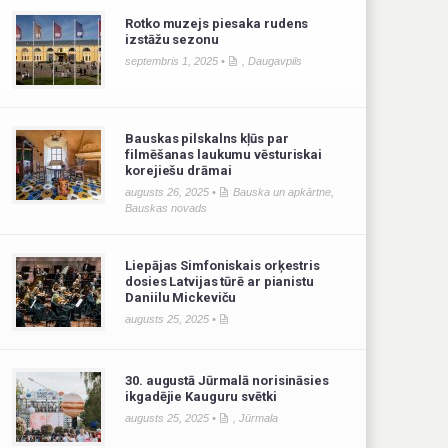
Rotko muzejs piesaka rudens
izstāžu sezonu
septembris 1, 2025 •
,
Daugavpils
Bauskas pilskalns kļūs par
filmēšanas laukumu vēsturiskai
korejiešu drāmai
augusts 26, 2025 •
Bauska un apkārtne
,
Bauskas novads
Liepājas Simfoniskais orķestris
dosies Latvijas tūrē ar pianistu
Daniilu Mickeviču
augusts 25, 2025 •
30. augustā Jūrmalā norisināsies
ikgadējie Kauguru svētki
augusts 25, 2025 •
,
Jūrmala