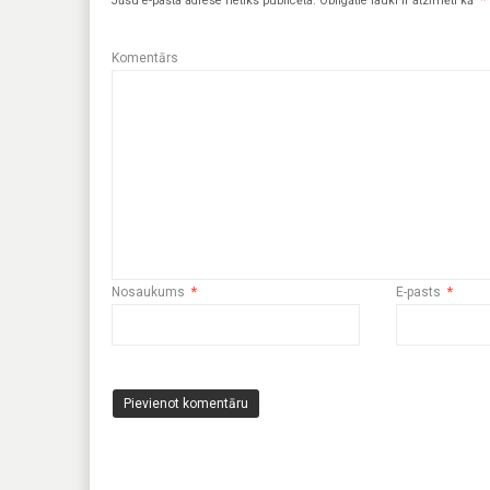
Jūsu e-pasta adrese netiks publicēta.
Obligātie lauki ir atzīmēti kā
*
Komentārs
Nosaukums
*
E-pasts
*