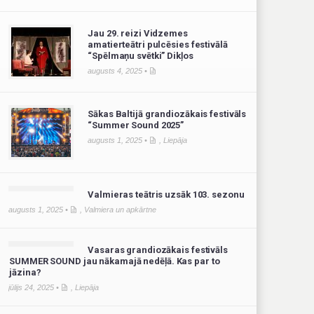
Jau 29. reizi Vidzemes
amatierteātri pulcēsies festivālā
“Spēlmaņu svētki” Dikļos
augusts 4, 2025 •
Sākas Baltijā grandiozākais festivāls
“Summer Sound 2025”
augusts 1, 2025 •
,
Liepāja
Valmieras teātris uzsāk 103. sezonu
augusts 1, 2025 •
,
Valmiera un apkārtne
Vasaras grandiozākais festivāls
SUMMER SOUND jau nākamajā nedēļā. Kas par to
jāzina?
jūlijs 24, 2025 •
,
Liepāja