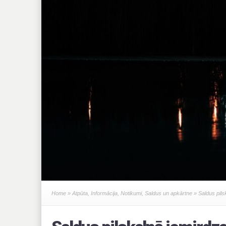
Home
»
Atpūta
,
Informācija
,
Notikumi
,
Saldus un apkārtne
» Saldus pils