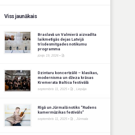
Viss jaunākais
Braslavā un Valmierā aizvadīta
laikmetīgās dejas Latvijā
trīsdesmitgades notikumu
programma
jūnijs 19, 2026 •
Dzintaru koncertzālē – klasikas,
modernisma un džeza krāsas
Kremerata Baltica festivālā
septembris 11, 2025 •
,
Liepāja
Rīgā un Jūrmalā notiks “Rudens
kamermūzikas festivāls”
septembris 11, 2025 •
,
Jūrmala