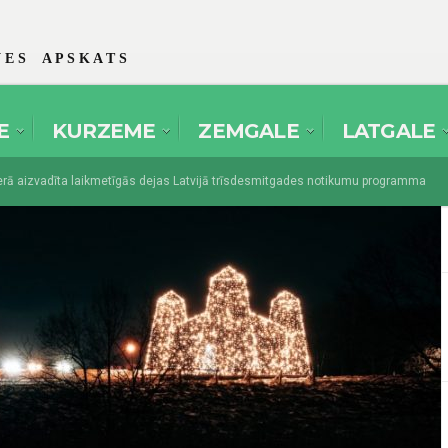
 E S A P S K A T S
E
KURZEME
ZEMGALE
LATGALE
 aizvadīta laikmetīgās dejas Latvijā trīsdesmitgades notikumu programma
es amatierteātri pulcēsies festivālā “Spēlmaņu svētki” Dikļos
augusts 1, 