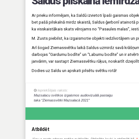
Saldus pilskalnā iemirdza
Ar prieku informējam, ka Saldū izvietoti īpaši gaismas objekt
bet pašā pilskalnā mirdz skaistā, Saldus ģerbonī atainotā 
ka visskaistākais skats vērojams no “Pasaules malas”, iestā
M. Zusts piebilst, ka izgaismotie objekti iedzīvotājiem un 
Arī šogad Ziemassvētku laikā Saldus uzmirdz savā krāšņumā
darbojas “Gardumu bodīte” un “Labumu bodīte” un ir atvērts 
janvārim, var sastapt Ziemassvētku rūķus, noskaitīt dzejolī
Dodies uz Saldu un apskati pilsētu svētku rotā!
Iepriekšējais raksts:
Mazsalacu svētkos izgaismos audiovizuālā pastaigu
taka “Ziemassvētki Mazsalacā 2021”
Atbildēt