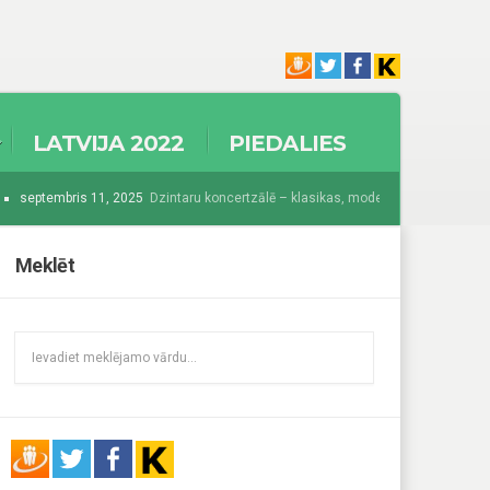
LATVIJA 2022
PIEDALIES
septembris 11, 2025
Dzintaru koncertzālē – klasikas, modernisma un džeza krā
2025
Sākas Baltijā grandiozākais festivāls “Summer Sound 2025”
augusts 
Meklēt