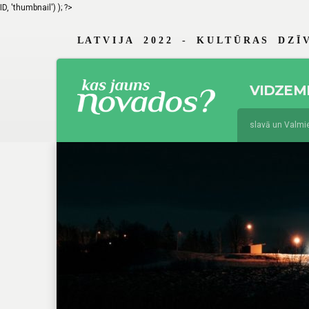
ID, 'thumbnail') ); ?>
L A T V I J A 2 0 2 2 - K U L T Ū R A S D Z Ī V
VIDZEM
jūnijs 19, 2026
Braslavā un Valmierā
augusts 4, 2025
Jau 29. reizi Vidzem