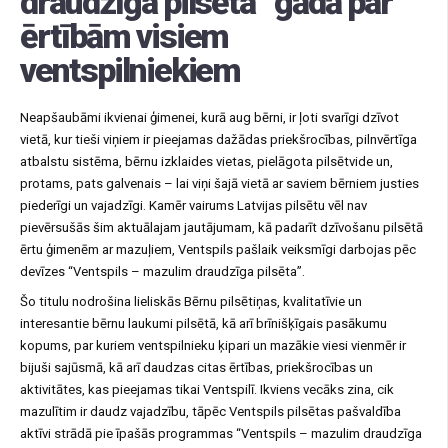
draudzīga pilsēta” gādā par
ērtībām visiem
ventspilniekiem
Neapšaubāmi ikvienai ģimenei, kurā aug bērni, ir ļoti svarīgi dzīvot
vietā, kur tieši viņiem ir pieejamas dažādas priekšrocības, pilnvērtīga
atbalstu sistēma, bērnu izklaides vietas, pielāgota pilsētvide un,
protams, pats galvenais – lai viņi šajā vietā ar saviem bērniem justies
piederīgi un vajadzīgi. Kamēr vairums Latvijas pilsētu vēl nav
pievērsušās šim aktuālajam jautājumam, kā padarīt dzīvošanu pilsētā
ērtu ģimenēm ar mazuļiem, Ventspils pašlaik veiksmīgi darbojas pēc
devīzes “Ventspils – mazulim draudzīga pilsēta”.
Šo titulu nodrošina lieliskās Bērnu pilsētiņas, kvalitatīvie un
interesantie bērnu laukumi pilsētā, kā arī brīnišķīgais pasākumu
kopums, par kuriem ventspilnieku ķipari un mazākie viesi vienmēr ir
bijuši sajūsmā, kā arī daudzas citas ērtības, priekšrocības un
aktivitātes, kas pieejamas tikai Ventspilī. Ikviens vecāks zina, cik
mazulītim ir daudz vajadzību, tāpēc Ventspils pilsētas pašvaldība
aktīvi strādā pie īpašās programmas “Ventspils – mazulim draudzīga