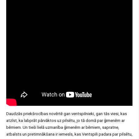
Daudzās priekšrocības novērtē gan ventspilnieki, gan tās viesi, kas
atzīst, ka labprāt pārvāktos uz pilsētu, jo tā domā par ģimenēm ar
bērniem. Un tieši lielā uzmanība ģimenēm ar bērniem, sapratne,
atbalsts un pretimnākšana ir iemesls, kas Ventspili padara par pilsētu,