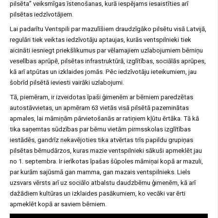
pilsēta” veiksmīgas īstenošanas, kurā iespējams iesaistīties arī
pilsētas iedzīvotājiem.
Lai padarītu Ventspili par mazulīšiem draudzīgāko pilsētu visā Latvijā,
regulāri tiek veiktas iedzīvotāju aptaujas, kurās ventspilnieki tiek
aicināti iesniegt priekšlikumus par vēlamajiem uzlabojumiem bērniņu
veselības aprūpē, pilsētas infrastruktūrā, izglītības, sociālās aprūpes,
kā arī atpūtas un izklaides jomās. Pēc iedzīvotāju ieteikumiem, jau
šobrīd pilsētā ieviesti vairāki uzlabojumi.
Tā, piemēram, ir izveidotas īpaši ģimenēm ar bērniem paredzētas
autostāvvietas, un apmēram 63 vietās visā pilsētā pazeminātas
apmales, lai māmiņām pārvietošanās ar ratiņiem kļūtu ērtāka. Tā kā
tika saņemtas sūdzības par bērnu vietām pirmsskolas izglītības
iestādēs, gandrīz nekavējoties tika atvērtas trīs papildu grupiņas
pilsētas bērnudārzos, kuras mazie ventspilnieki sākuši apmeklēt jau
no 1. septembra. Ir ierīkotas īpašas šūpoles māmiņai kopā ar mazuli,
par kurām sajūsmā gan mamma, gan mazais ventspilnieks. Liels
uzsvars vērsts arī uz sociālo atbalstu daudzbērnu ģimenēm, kā arī
dažādiem kultūras un izklaides pasākumiem, ko vecāki var ērti
apmeklēt kopā ar saviem bērniem.