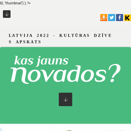
ID, 'thumbnail') ); ?>
L A T V I J A 2 0 2 2 - K U L T Ū R A S D Z Ī V E
S A P S K A T S