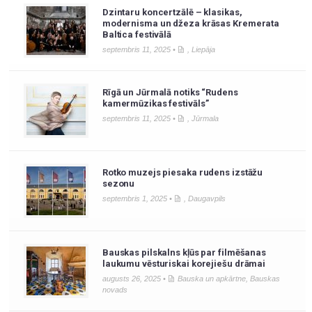
Dzintaru koncertzālē – klasikas,
modernisma un džeza krāsas Kremerata
Baltica festivālā
septembris 11, 2025 •
,
Liepāja
Rīgā un Jūrmalā notiks “Rudens
kamermūzikas festivāls”
septembris 11, 2025 •
,
Jūrmala
Rotko muzejs piesaka rudens izstāžu
sezonu
septembris 1, 2025 •
,
Daugavpils
Bauskas pilskalns kļūs par filmēšanas
laukumu vēsturiskai korejiešu drāmai
augusts 26, 2025 •
Bauska un apkārtne
,
Bauskas
novads