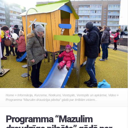
Home
»
Informācija
,
Kurzeme
,
Notikumi
,
Ventspils
,
Ventspils un apkārtne
,
Video
»
Programma “Mazulim draudzīga pilsēta” gādā par ērtībām visiem...
Programma “Mazulim