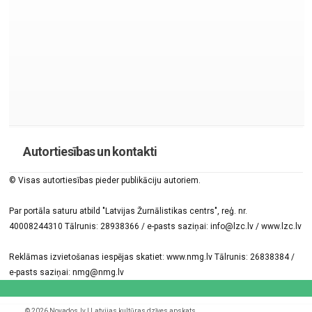
Autortiesības un kontakti
© Visas autortiesības pieder publikāciju autoriem.
Par portāla saturu atbild "Latvijas Žurnālistikas centrs", reģ. nr.
40008244310 Tālrunis: 28938366 / e-pasts saziņai: info@lzc.lv / www.lzc.lv
Reklāmas izvietošanas iespējas skatiet: www.nmg.lv Tālrunis: 26838384 /
e-pasts saziņai: nmg@nmg.lv
© 2026 Novados.lv | Latvijas kultūras dzīves apskats