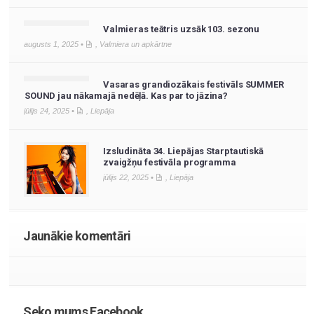
Valmieras teātris uzsāk 103. sezonu
augusts 1, 2025 •
,
Valmiera un apkārtne
Vasaras grandiozākais festivāls SUMMER
SOUND jau nākamajā nedēļā. Kas par to jāzina?
jūlijs 24, 2025 •
,
Liepāja
Izsludināta 34. Liepājas Starptautiskā
zvaigžņu festivāla programma
jūlijs 22, 2025 •
,
Liepāja
Jaunākie komentāri
Seko mums Facebook