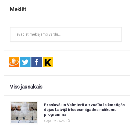
Meklēt
Viss jaunākais
Braslavā un Valmierā aizvadīta laikmetīgās
dejas Latvijā trīsdesmitgades notikumu
programma
jūnijs 19, 2026 •