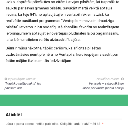
uz ko labprātāk pārvākties no citām Latvijas pilsētām, lai turpmāk to
sauktu par savas ģimenes pilsētu. Savukārt martā veiktā aptauja
liecina, ka teju 84% no aptaujātajiem ventspilniekiem atzīst, ka
realizētie pasākumi programmas “Ventspils – mazulim draudzīga
pilsēta” ietvaros ir ļoti noderīgi. Kā absolūtu favorītu no realizētajiem
ierosinājumiem aptaujātie novērtējuši pludmales laipu pagarināšanu,
lai ar bērnu ratiņiem varētu aizbraukt līdz jūrai.
Bērni ir mūsu nākotne, tāpēc cerēsim, ka arī citas pilsētas
uzdrošināsies ņemt piemēru no Ventspils, kuru iespējams saukt par
īstām mājām ikvienam tās iedzīvotājam.
Iepriekšējais raksts:
Nākošais raksts:
“Maģisko sajūtu nakts” jau
Ventspils – sakoptākā un
pavisam drīz
labāk pārvaldītā pilsēta Latvijā
Atbildēt
Jūsu e-pasta adrese netiks publicēta.
Obligātie lauki ir atzīmēti kā
*