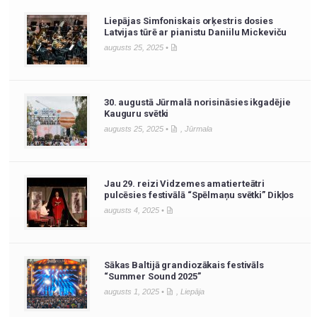
Liepājas Simfoniskais orķestris dosies
Latvijas tūrē ar pianistu Daniilu Mickeviču
augusts 25, 2025 •
30. augustā Jūrmalā norisināsies ikgadējie
Kauguru svētki
augusts 25, 2025 •
,
Jūrmala
Jau 29. reizi Vidzemes amatierteātri
pulcēsies festivālā “Spēlmaņu svētki” Dikļos
augusts 4, 2025 •
Sākas Baltijā grandiozākais festivāls
“Summer Sound 2025”
augusts 1, 2025 •
,
Liepāja