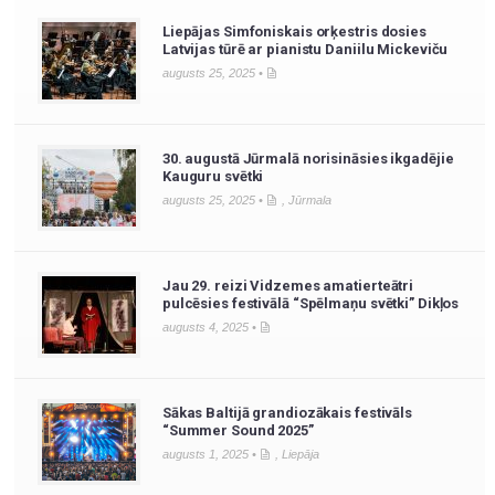
Liepājas Simfoniskais orķestris dosies
Latvijas tūrē ar pianistu Daniilu Mickeviču
augusts 25, 2025 •
30. augustā Jūrmalā norisināsies ikgadējie
Kauguru svētki
augusts 25, 2025 •
,
Jūrmala
Jau 29. reizi Vidzemes amatierteātri
pulcēsies festivālā “Spēlmaņu svētki” Dikļos
augusts 4, 2025 •
Sākas Baltijā grandiozākais festivāls
“Summer Sound 2025”
augusts 1, 2025 •
,
Liepāja