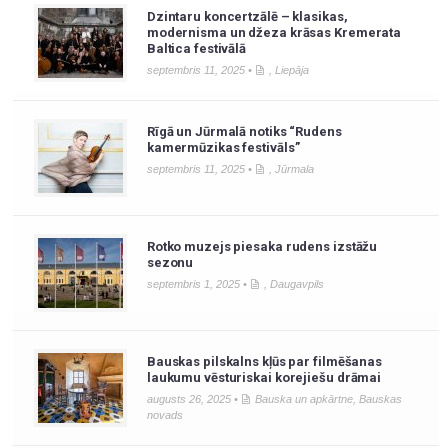
Dzintaru koncertzālē – klasikas,
modernisma un džeza krāsas Kremerata
Baltica festivālā
septembris 11, 2025 •
,
Liepāja
Rīgā un Jūrmalā notiks “Rudens
kamermūzikas festivāls”
septembris 11, 2025 •
,
Jūrmala
Rotko muzejs piesaka rudens izstāžu
sezonu
septembris 1, 2025 •
,
Daugavpils
Bauskas pilskalns kļūs par filmēšanas
laukumu vēsturiskai korejiešu drāmai
augusts 26, 2025 •
Bauska un apkārtne
,
Bauskas
novads