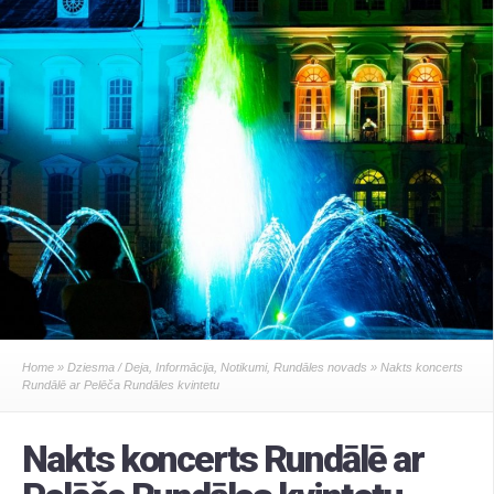
Home
»
Dziesma / Deja
,
Informācija
,
Notikumi
,
Rundāles novads
» Nakts koncerts
Rundālē ar Pelēča Rundāles kvintetu
Nakts koncerts Rundālē ar