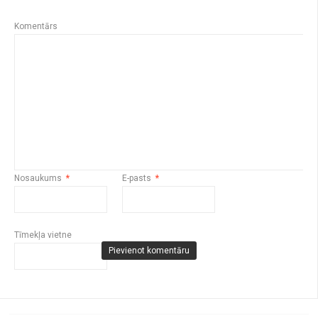
Komentārs
Nosaukums
*
E-pasts
*
Tīmekļa vietne