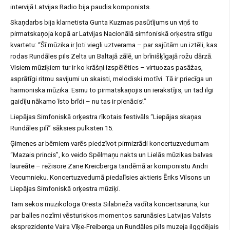
intervijā Latvijas Radio bija paudis komponists.
Skaņdarbs bija klarnetista Gunta Kuzmas pasūtījums un viņš to
pirmatskaņoja kopā ar Latvijas Nacionālā simfoniskā orķestra stīgu
kvartetu: “Šī mūzika ir ļoti viegli uztverama – par sajūtām un iztēli, kas
rodas Rundāles pils Zelta un Baltajā zālē, un brīnišķīgajā rožu dārzā.
Visiem mūziķiem tur ir ko krāšņi izspēlēties – virtuozas pasāžas,
asprātīgi ritmu savijumi un skaisti, melodiski motīvi. Tā ir priecīga un
harmoniska mūzika. Esmu to pirmatskaņojis un ierakstījis, un tad ilgi
gaidīju nākamo īsto brīdi – nu tas ir pienācis!”
Liepājas Simfoniskā orķestra rīkotais festivāls “Liepājas skaņas
Rundāles pilī” sāksies pulksten 15.
Ģimenes ar bērniem varēs piedzīvot pirmizrādi koncertuzvedumam
“Mazais princis”, ko veido Spēlmaņu nakts un Lielās mūzikas balvas
laureāte – režisore Zane Kreicberga tandēmā ar komponistu Andri
Vecumnieku. Koncertuzvedumā piedalīsies aktieris Ēriks Vilsons un
Liepājas Simfoniskā orķestra mūziķi.
Tam sekos muzikologa Oresta Silabrieža vadīta koncertsaruna, kur
par balles nozīmi vēsturiskos momentos sarunāsies Latvijas Valsts
eksprezidente Vaira Vīķe-Freiberga un Rundāles pils muzeja ilggdējais