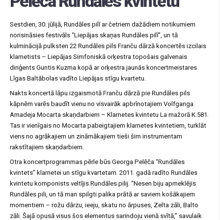
Pelēča Rundāles kvintetu
Sestdien, 30. jūlijā, Rundāles pilī ar četriem dažādiem notikumiem
norisināsies festivāls “Liepājas skaņas Rundāles pilī”, un tā
kulminācijā pulksten 22 Rundāles pils Franču dārzā koncertēs izcilais
klarnetists – Liepājas Simfoniskā orķestra topošais galvenais
diriģents Guntis Kuzma kopā ar orķestra jaunās koncertmeistares
Līgas Baltābolas vadīto Liepājas stīgu kvartetu.
Nakts koncertā lāpu izgaismotā Franču dārzā pie Rundāles pils
kāpnēm varēs baudīt vienu no visvairāk apbrīnotajiem Volfganga
Amadeja Mocarta skaņdarbiem – Klarnetes kvintetu La mažorā K.581.
Tas ir vienīgais no Mocarta pabeigtajiem klarnetes kvintetiem, turklāt
viens no agrākajiem un zināmākajiem tieši šim instrumentam
rakstītajiem skaņdarbiem.
Otra koncertprogrammas pērle būs Georga Pelēča “Rundāles
kvintets” klarnetei un stīgu kvartetam. 2011. gadā radīto Rundāles
kvintetu komponists veltījis Rundāles pilij. “Nesen biju apmeklējis
Rundāles pili, un tā man spilgti palika prātā ar saviem košākajiem
momentiem – rožu dārzu, ieeju, skatu no ārpuses, Zelta zāli, Balto
zāli. Šajā opusā visus šos elementus sarindoju vienā svītā,” savulaik