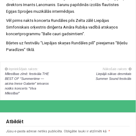
direktors Imants Lancmanis. Sarunu papildinās izcilās flautistes
Egijas Sproģes muzikālās intermēdijas.
Vēl pirms nakts koncerta Rundāles pils Zelta zālē Liepājas
Simfoniskais orķestris diriģenta Aināra Rubiķa vadībā atskaņos
koncertprogrammu “Balle cauri gadsimtiem”.
Biļetes uz festivālu “Liepājas skaņas Rundāles pilī” pieejamas “Biļešu
Paradīzes” tīklā.
Iepriekšējais raksts:
Nākošais raksts:
Mīlestības zīmē: festivāla THE
Liepājā sākas desmitais
BEST OF “Summertime —
Summer Sound festivāls
aicina Inese Galante” ietvaros
notiks koncerts “Viva
Mīlestība!”
Atbildēt
Jūsu e-pasta adrese netiks publicēta.
Obligātie lauki ir atzīmēti kā
*