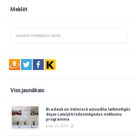
Meklēt
Viss jaunākais
Braslavā un Valmierā aizvadīta laikmetīgās
dejas Latvijā trīsdesmitgades notikumu
programma
jūnijs 19, 2026 •