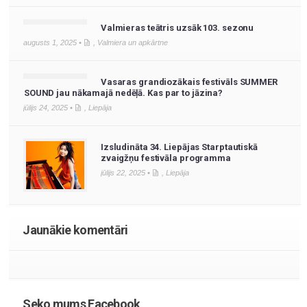
Valmieras teātris uzsāk 103. sezonu
augusts 1, 2025 •
,
Valmiera un apkārtne
Vasaras grandiozākais festivāls SUMMER
SOUND jau nākamajā nedēļā. Kas par to jāzina?
jūlijs 24, 2025 •
,
Liepāja
Izsludināta 34. Liepājas Starptautiskā
zvaigžņu festivāla programma
jūlijs 22, 2025 •
,
Liepāja
Jaunākie komentāri
Seko mums Facebook