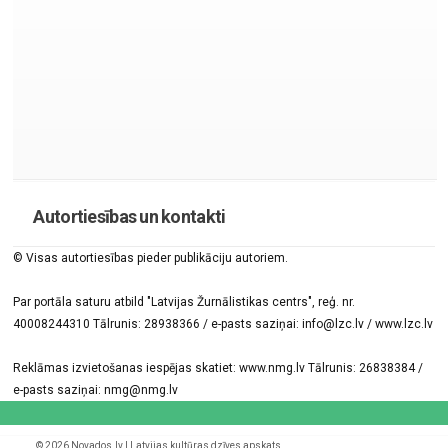
Autortiesības un kontakti
© Visas autortiesības pieder publikāciju autoriem.
Par portāla saturu atbild "Latvijas Žurnālistikas centrs", reģ. nr.
40008244310 Tālrunis: 28938366 / e-pasts saziņai: info@lzc.lv / www.lzc.lv
Reklāmas izvietošanas iespējas skatiet: www.nmg.lv Tālrunis: 26838384 /
e-pasts saziņai: nmg@nmg.lv
© 2026 Novados.lv | Latvijas kultūras dzīves apskats