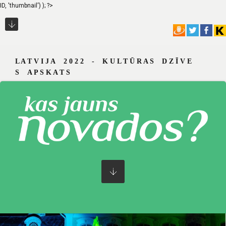
ID, 'thumbnail') ); ?>
L A T V I J A 2 0 2 2 - K U L T Ū R A S D Z Ī V E
S A P S K A T S