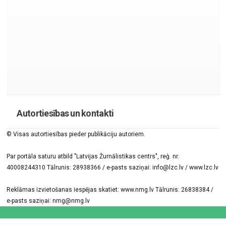
Autortiesības un kontakti
© Visas autortiesības pieder publikāciju autoriem.
Par portāla saturu atbild "Latvijas Žurnālistikas centrs", reģ. nr.
40008244310 Tālrunis: 28938366 / e-pasts saziņai: info@lzc.lv / www.lzc.lv
Reklāmas izvietošanas iespējas skatiet: www.nmg.lv Tālrunis: 26838384 /
e-pasts saziņai: nmg@nmg.lv