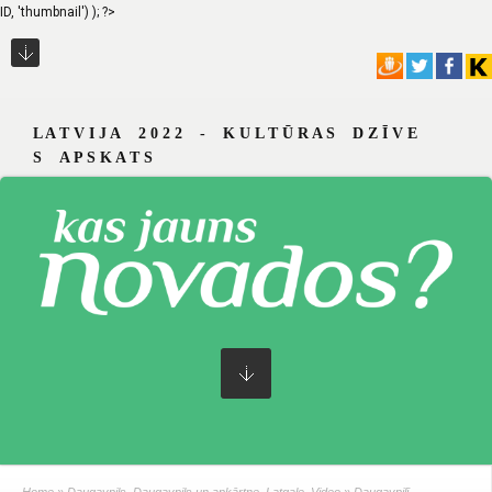
ID, 'thumbnail') ); ?>
L A T V I J A 2 0 2 2 - K U L T Ū R A S D Z Ī V E
S A P S K A T S