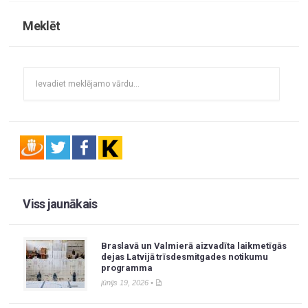
Meklēt
Viss jaunākais
Braslavā un Valmierā aizvadīta laikmetīgās
dejas Latvijā trīsdesmitgades notikumu
programma
jūnijs 19, 2026 •