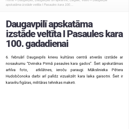
Home
»
Daugavpils
,
Daugavpils un apkārtne
,
Latgale
,
Video
» Daugavpilī
apskatāma izstāde veltīta I Pasaules kara 100....
Daugavpilī apskatāma
izstāde veltīta I Pasaules kara
100. gadadienai
6. februārī Daugavpils krievu kultūras centrā atverās izstāde ar
nosaukumu “Dvinska Pirmā pasaules kara gados”. Šeit apskatāmas
arhīva foto, atklātnes, ieroču paraugi. Mākslinieka Pētera
Hudobčonoka darbi arī palīdz vizualizēt kara laika gaisotni. Šeit ir
karavīru figūras, militāras tehnikas maketi.