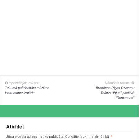
Iepriekšējais raksts:
Nākošais raksts:
Tukumā pašdarinātu mūzikas
Brocēnos Rīgas Dziesmu
instrumentu izstāde
Teātris “Etjud” piedāvā
“Romances”
Atbildēt
Jūsu e-pasta adrese netiks publicēta.
Obligātie lauki ir atzīmēti kā
*