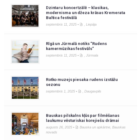
Dzintaru koncertzālē – klasikas,
modernisma un džeza krāsas Kremerata
Baltica festivālā
septembris 11, 2025 •
,
Liepāja
Rīgā un Jūrmalā notiks “Rudens
kamermūzikas festivāls”
septembris 11, 2025 •
,
Jūrmala
Rotko muzejs piesaka rudens izstāžu
sezonu
septembris 1, 2025 •
,
Daugavpils
Bauskas pilskalns kļūs par filmēšanas
laukumu vēsturiskai korejiešu drāmai
augusts 26, 2025 •
Bauska un apkārtne
,
Bauskas
novads