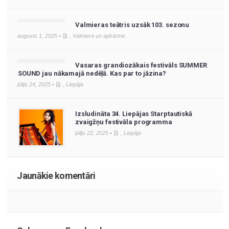
Valmieras teātris uzsāk 103. sezonu
augusts 1, 2025 •
,
Valmiera un apkārtne
Vasaras grandiozākais festivāls SUMMER
SOUND jau nākamajā nedēļā. Kas par to jāzina?
jūlijs 24, 2025 •
,
Liepāja
Izsludināta 34. Liepājas Starptautiskā
zvaigžņu festivāla programma
jūlijs 22, 2025 •
,
Liepāja
Jaunākie komentāri