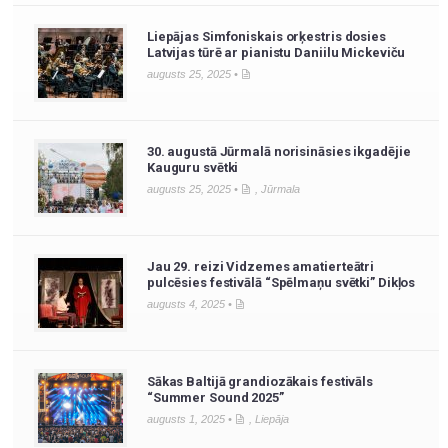
Liepājas Simfoniskais orķestris dosies
Latvijas tūrē ar pianistu Daniilu Mickeviču
augusts 25, 2025 •
30. augustā Jūrmalā norisināsies ikgadējie
Kauguru svētki
augusts 25, 2025 •
,
Jūrmala
Jau 29. reizi Vidzemes amatierteātri
pulcēsies festivālā “Spēlmaņu svētki” Dikļos
augusts 4, 2025 •
Sākas Baltijā grandiozākais festivāls
“Summer Sound 2025”
augusts 1, 2025 •
,
Liepāja