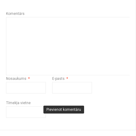
Komentārs
Nosaukums
*
E-pasts
*
Tīmekļa vietne