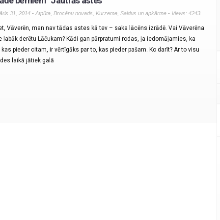
rāde bērniem “Jautrās astes”
āris 31, 2014 •
Atpūta
,
Brocēnu novads
,
Kurzeme
,
Saldus un apkārtne
• Views: 4243
et, Vāverēn, man nav tādas astes kā tev – saka lācēns izrādē. Vai Vāverēna
e labāk derētu Lāčukam? Kādi gan pārpratumi rodas, ja iedomājamies, ka
 kas pieder citam, ir vērtīgāks par to, kas pieder pašam. Ko darīt? Ar to visu
des laikā jātiek galā