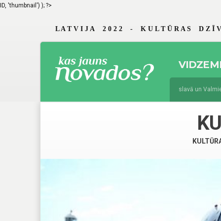
ID, 'thumbnail') ); ?>
L A T V I J A 2 0 2 2 - K U L T Ū R A S D Z Ī V
VIDZEM
jūnijs 19, 2026
Braslavā un Valmierā 
augusts 4, 2025
Jau 29. reizi Vidzeme
K
KULTŪR