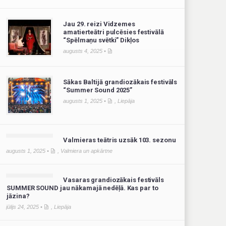
Jau 29. reizi Vidzemes
amatierteātri pulcēsies festivālā
“Spēlmaņu svētki” Dikļos
augusts 4, 2025 •
Sākas Baltijā grandiozākais festivāls
“Summer Sound 2025”
augusts 1, 2025 •
,
Liepāja
Valmieras teātris uzsāk 103. sezonu
augusts 1, 2025 •
,
Valmiera un apkārtne
Vasaras grandiozākais festivāls
SUMMER SOUND jau nākamajā nedēļā. Kas par to
jāzina?
jūlijs 24, 2025 •
,
Liepāja