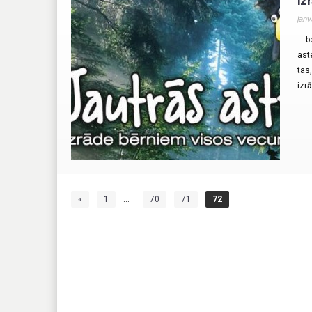
Iz
janv
… b
ast
tas,
izrā
«
1
…
70
71
72