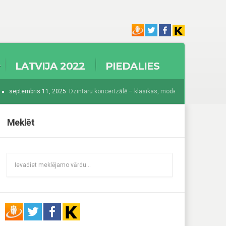
LATVIJA 2022
PIEDALIES
septembris 11, 2025
Dzintaru koncertzālē – klasikas, modernisma un džeza krās
025
Sākas Baltijā grandiozākais festivāls “Summer Sound 2025”
augusts 1
Meklēt