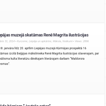
epājas muzejā skatāmas Renē Magrita ilustrācijas
āris 31, 2014 •
Kurzeme
,
Liepāja un apkārtne
,
Māksla
,
Notikumi
• Views: 2896
18. janvāra līdz 20. aprīlim Liepājas muzejā Kūrmājas prospektā 16
tāmas izcilā Beļģijas mākslinieka Renē Magrita ilustrācijas slavenajam, par
reālisma kulta literatūru dēvētajam literārajam darbam “Maldorora
esmas”.