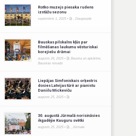
Rotko muzejs piesaka rudens
izstāžu sezonu
septembris 1, 2025 •
,
Daugavpils
Bauskas pilskalns kļūs par
filmēšanas laukumu vēsturiskai
korejiešu drāmai
augusts 26, 2025 •
Bauska un apkārtne
,
Bauskas novads
Liepājas Simfoniskais orķestris
dosies Latvijas tūrē ar pianistu
Daniilu Mickeviču
augusts 25, 2025 •
30. augustā Jūrmalā norisināsies
ikgadējie Kauguru svētki
augusts 25, 2025 •
,
Jūrmala