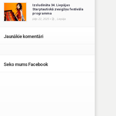
Izsludināta 34. Liepājas
Starptautiskā zvaigžņu festivāla
programma
jūlijs 22, 2025 •
,
Liepāja
Jaunākie komentāri
Seko mums Facebook