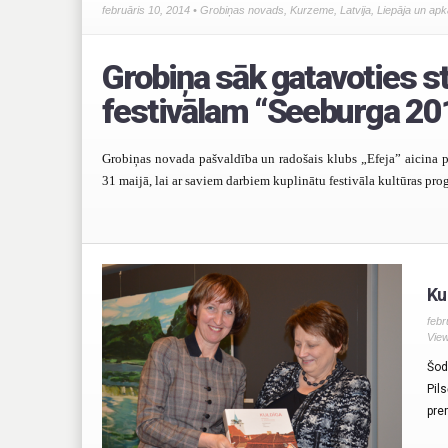
februāris 10, 2014 •
Grobiņas novads
,
Kurzeme
,
Latvija
,
Liepāja un apk
Grobiņa sāk gatavoties s
festivālam “Seeburga 20
Grobiņas novada pašvaldība un radošais klubs „Efeja” aicina pi
31 maijā, lai ar saviem darbiem kuplinātu festivāla kultūras pr
Ku
febr
Vie
Šod
Pil
pre