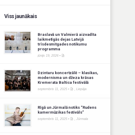
Viss jaunākais
Braslavā un Valmierā aizvadīta
laikmetīgās dejas Latvijā
trīsdesmitgades notikumu
programma
jūnijs 19, 2026 •
Dzintaru koncertzālē – klasikas,
modernisma un džeza krāsas
Kremerata Baltica festivālā
septembris 11, 2025 •
,
Liepāja
Rīgā un Jūrmalā notiks “Rudens
kamermūzikas festivāls”
septembris 11, 2025 •
,
Jūrmala