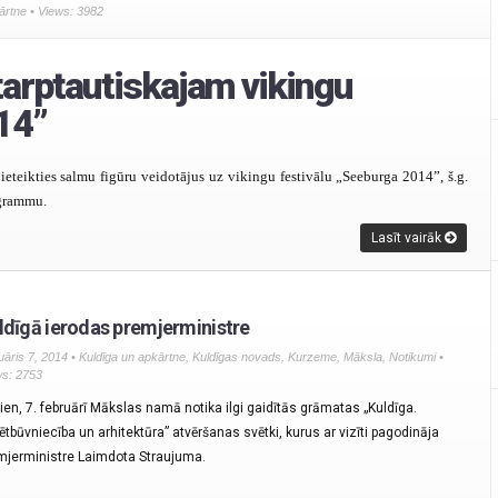
ārtne
• Views: 3982
tarptautiskajam vikingu
14”
eteikties salmu figūru veidotājus uz vikingu festivālu „Seeburga 2014”, š.g.
ogrammu.
Lasīt vairāk
ldīgā ierodas premjerministre
uāris 7, 2014 •
Kuldīga un apkārtne
,
Kuldīgas novads
,
Kurzeme
,
Māksla
,
Notikumi
•
ws: 2753
ien, 7. februārī Mākslas namā notika ilgi gaidītās grāmatas „Kuldīga.
sētbūvniecība un arhitektūra” atvēršanas svētki, kurus ar vizīti pagodināja
mjerministre Laimdota Straujuma.