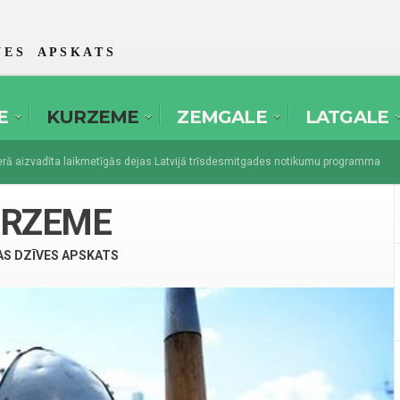
 E S A P S K A T S
E
KURZEME
ZEMGALE
LATGALE
aizvadīta laikmetīgās dejas Latvijā trīsdesmitgades notikumu programma
s amatierteātri pulcēsies festivālā “Spēlmaņu svētki” Dikļos
augusts 1, 2
URZEME
AS DZĪVES APSKATS