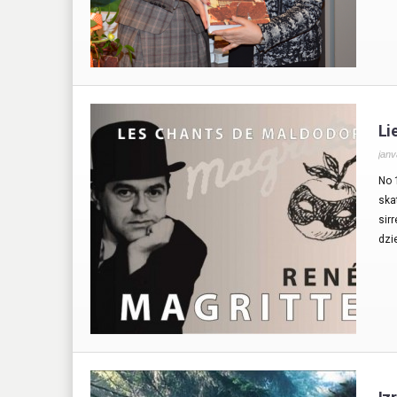
Li
janv
No 
ska
sir
dzi