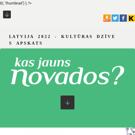
ID, 'thumbnail') ); ?>
L A T V I J A 2 0 2 2 - K U L T Ū R A S D Z Ī V E
S A P S K A T S