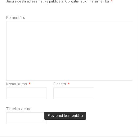
Jūsu e-pasta adrese netiks publicēta.
Obligātie lauki ir atzīmēti kā
*
Komentārs
Nosaukums
*
E-pasts
*
Tīmekļa vietne