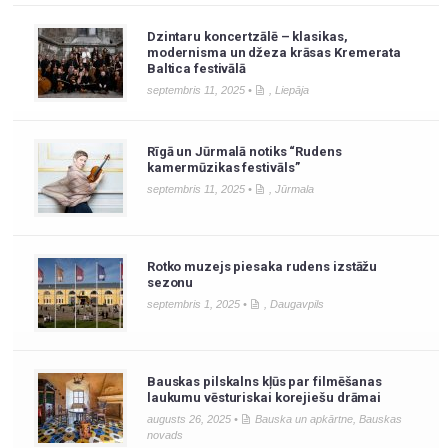
Dzintaru koncertzālē – klasikas,
modernisma un džeza krāsas Kremerata
Baltica festivālā
septembris 11, 2025 •
,
Liepāja
Rīgā un Jūrmalā notiks “Rudens
kamermūzikas festivāls”
septembris 11, 2025 •
,
Jūrmala
Rotko muzejs piesaka rudens izstāžu
sezonu
septembris 1, 2025 •
,
Daugavpils
Bauskas pilskalns kļūs par filmēšanas
laukumu vēsturiskai korejiešu drāmai
augusts 26, 2025 •
Bauska un apkārtne
,
Bauskas
novads