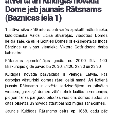
atvērta arī Kuldīgas novada
Dome jeb jaunais Rātsnams
(Baznīcas ielā 1)
1. stāva sēžu zālē interesenti varēs apskatīt mākslinieka,
kuldīdznieka Valda Līcīša akvareļus, viesoties Domes
lielajā zālē, kā arī ielūkoties Domes priekšsēdētājas Ingas
Bērziņas un viņas vietnieka Viktora Gotfridsona darba
kabinetos.
Rātsnams apmeklētājus gaidīs no 20:00 līdz 1:00.
Ekskursijas gida pavadībā 20:30, 21:30, 22:30 un 23:30.
Kuldīgas novada pašvaldība ir vienīgā Latvijā, kas
darbojas vēsturiski domes rātei celtā namā. Arī ikdienā
jaunais Rātsnams ir atvērts iedzīvotājiem un pilsētas
viesiem, greznajā domes zālē notiek laulību ceremonijas,
pieņemšanas par godu pilsētas viesiem, domes sēdes un
citas pilsētas un novada attīstībai nozīmīgas sanāksmes.
Jaunais Kuldīgas Rātsnams celts ap 1868. gadu pēc