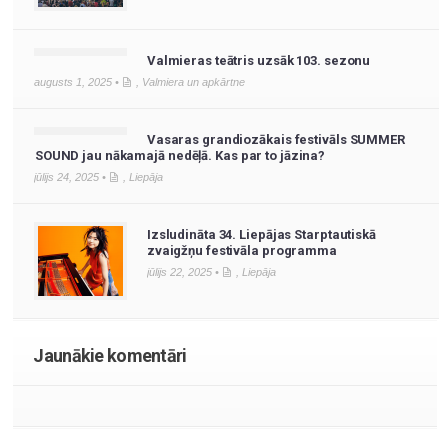
Valmieras teātris uzsāk 103. sezonu
augusts 1, 2025 •
,
Valmiera un apkārtne
Vasaras grandiozākais festivāls SUMMER
SOUND jau nākamajā nedēļā. Kas par to jāzina?
jūlijs 24, 2025 •
,
Liepāja
Izsludināta 34. Liepājas Starptautiskā
zvaigžņu festivāla programma
jūlijs 22, 2025 •
,
Liepāja
Jaunākie komentāri