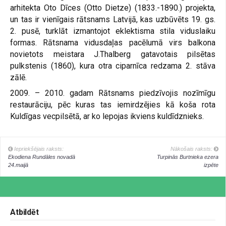
arhitekta Oto Dīces (Otto Dietze) (1833.-1890.) projekta,
un tas ir vienīgais rātsnams Latvijā, kas uzbūvēts 19. gs.
2. pusē, turklāt izmantojot eklektisma stila viduslaiku
formas. Rātsnama vidusdaļas pacēlumā virs balkona
novietots meistara J.Thalberg gatavotais pilsētas
pulkstenis (1860), kura otra ciparnīca redzama 2. stāva
zālē.
2009. – 2010. gadam Rātsnams piedzīvojis nozīmīgu
restaurāciju, pēc kuras tas iemirdzējies kā koša rota
Kuldīgas vecpilsētā, ar ko lepojas ikviens kuldīdznieks.
Iepriekšējais raksts:
Nākošais raksts:
Ekodiena Rundāles novadā
Turpinās Burtnieka ezera
24.maijā
izpēte
Atbildēt