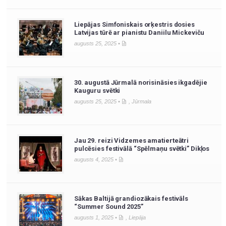
Liepājas Simfoniskais orķestris dosies
Latvijas tūrē ar pianistu Daniilu Mickeviču
augusts 25, 2025 •
30. augustā Jūrmalā norisināsies ikgadējie
Kauguru svētki
augusts 25, 2025 •
,
Jūrmala
Jau 29. reizi Vidzemes amatierteātri
pulcēsies festivālā “Spēlmaņu svētki” Dikļos
augusts 4, 2025 •
Sākas Baltijā grandiozākais festivāls
“Summer Sound 2025”
augusts 1, 2025 •
,
Liepāja