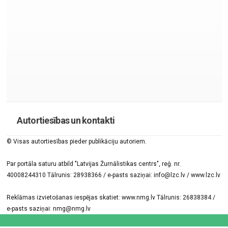
Autortiesības un kontakti
© Visas autortiesības pieder publikāciju autoriem.
Par portāla saturu atbild "Latvijas Žurnālistikas centrs", reģ. nr.
40008244310 Tālrunis: 28938366 / e-pasts saziņai: info@lzc.lv / www.lzc.lv
Reklāmas izvietošanas iespējas skatiet: www.nmg.lv Tālrunis: 26838384 /
e-pasts saziņai: nmg@nmg.lv