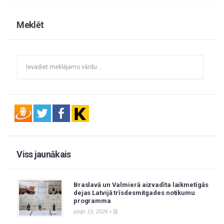
Meklēt
Viss jaunākais
Braslavā un Valmierā aizvadīta laikmetīgās
dejas Latvijā trīsdesmitgades notikumu
programma
jūnijs 19, 2026 •