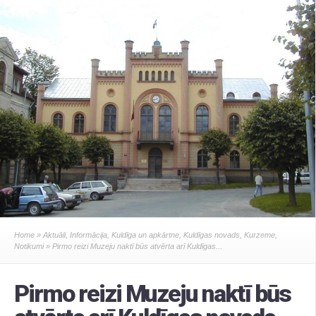
Home
»
Aktuāli
,
Informācija
,
Kuldīga un apkārtne
,
Kuldīgas novads
,
Kurzeme
,
Notikumi
» Pirmo reizi Muzeju naktī būs atvērta arī Kuldīgas...
Pirmo reizi Muzeju naktī būs