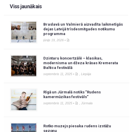
Viss jaunākais
Braslavā un Valmierā aizvadīta laikmetīgās
dejas Latvijā trīsdesmitgades notikumu
programma
jūnijs 19, 2026 •
Dzintaru koncertzālē – klasikas,
modernisma un džeza krāsas Kremerata
Baltica festivālā
septembris 11, 2025 •
,
Liepāja
Rīgā un Jūrmalā notiks “Rudens
kamermūzikas festivāls”
septembris 11, 2025 •
,
Jūrmala
Rotko muzejs piesaka rudens izstāžu
sezonu