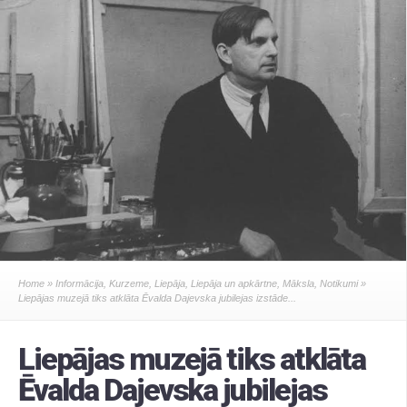
Home
»
Informācija
,
Kurzeme
,
Liepāja
,
Liepāja un apkārtne
,
Māksla
,
Notikumi
»
Liepājas muzejā tiks atklāta Ēvalda Dajevska jubilejas izstāde...
Liepājas muzejā tiks atklāta
Ēvalda Dajevska jubilejas