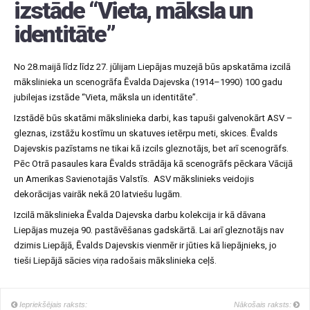
izstāde “Vieta, māksla un
identitāte”
No 28.maijā līdz līdz 27. jūlijam Liepājas muzejā būs apskatāma izcilā
mākslinieka un scenogrāfa Ēvalda Dajevska (1914–1990) 100 gadu
jubilejas izstāde “Vieta, māksla un identitāte”.
Izstādē būs skatāmi mākslinieka darbi, kas tapuši galvenokārt ASV –
gleznas, izstāžu kostīmu un skatuves ietērpu meti, skices. Ēvalds
Dajevskis pazīstams ne tikai kā izcils gleznotājs, bet arī scenogrāfs.
Pēc Otrā pasaules kara Ēvalds strādāja kā scenogrāfs pēckara Vācijā
un Amerikas Savienotajās Valstīs. ASV mākslinieks veidojis
dekorācijas vairāk nekā 20 latviešu lugām.
Izcilā mākslinieka Ēvalda Dajevska darbu kolekcija ir kā dāvana
Liepājas muzeja 90. pastāvēšanas gadskārtā. Lai arī gleznotājs nav
dzimis Liepājā, Ēvalds Dajevskis vienmēr ir jūties kā liepājnieks, jo
tieši Liepājā sācies viņa radošais mākslinieka ceļš.
Iepriekšējais raksts:
Nākošais raksts: